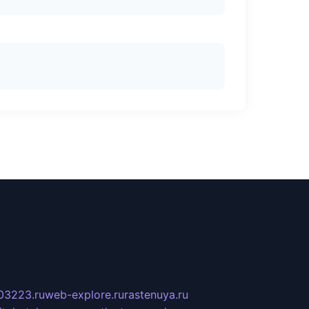
03223.ru
web-explore.ru
rastenuya.ru