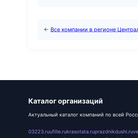
←
Все компании в регионе Центр
Каталог организаций
Актуальный каталог компаний по всей Рос
03223.ru
ufille.ru
krasotata.ru
prazdnikdushi.ru
v