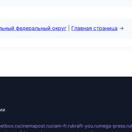
альный федеральный округ
|
Главная страница
→
сии
eetbox.ru
cinemapost.ru
ciam-fr.ru
kraft-you.ru
mega-press.ru