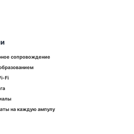
ми
урное сопровождение
образованием
i-Fi
га
риалы
аты на каждую ампулу