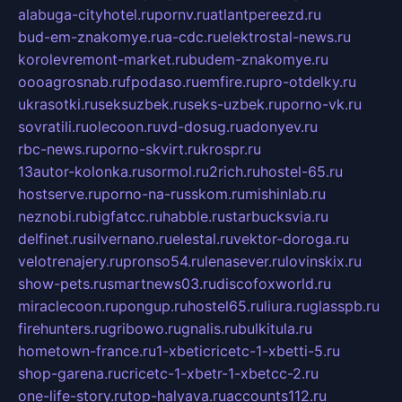
alabuga-cityhotel.ru
pornv.ru
atlantpereezd.ru
bud-em-znakomye.ru
a-cdc.ru
elektrostal-news.ru
korolevremont-market.ru
budem-znakomye.ru
oooagrosnab.ru
fpodaso.ru
emfire.ru
pro-otdelky.ru
ukrasotki.ru
seksuzbek.ru
seks-uzbek.ru
porno-vk.ru
sovratili.ru
olecoon.ru
vd-dosug.ru
adonyev.ru
rbc-news.ru
porno-skvirt.ru
krospr.ru
13autor-kolonka.ru
sormol.ru
2rich.ru
hostel-65.ru
hostserve.ru
porno-na-russkom.ru
mishinlab.ru
neznobi.ru
bigfatcc.ru
habble.ru
starbucksvia.ru
delfinet.ru
silvernano.ru
elestal.ru
vektor-doroga.ru
velotrenajery.ru
pronso54.ru
lenasever.ru
lovinskix.ru
show-pets.ru
smartnews03.ru
discofoxworld.ru
miraclecoon.ru
pongup.ru
hostel65.ru
liura.ru
glasspb.ru
firehunters.ru
gribowo.ru
gnalis.ru
bulkitula.ru
hometown-france.ru
1-xbeticricetc-1-xbetti-5.ru
shop-garena.ru
cricetc-1-xbetr-1-xbetcc-2.ru
one-life-story.ru
top-halyava.ru
accounts112.ru