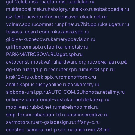
golf2club.msk.ru
aeforums.ru
zallclub.ru
multimodal.msk.ru
habaigry.ru
haikko.ru
sobakopedia.ru
isz-fest.ru
ewnc.info
screensaver-clock.net.ru
volnav.spb.ru
comnat.ru
npf.net.ru
7bit.pp.ru
kalugatur.ru
tesiaes.ru
card.com.ru
kazanka.spb.ru
gildiya-kuznecov.ru
kameryboavision.ru
griffoncom.spb.ru
fabrika-emotsiy.ru
PARK-MATROSOVA.RU
agat.spb.ru
avtoyurist-moskva1.ru
hardware.org.ru
схема-авто.рф
dg-lab.ru
angrup.ru
recruiter.spb.ru
music8.spb.ru
krsk124.ru
kubok.spb.ru
romanofforex.ru
analitikaplus.ru
spyonline.ru
zosikamery.ru
sloboda-ural.pp.ru
AUTO-COM.SU
hohota.net
alimy.ru
online-z.com
aromat-vostoka.ru
otdelkaexp.ru
mobilvest.ru
bbd.net.ru
mebelshop.msk.ru
smp-forum.ru
bastion-td.ru
kosmoscreative.ru
avrmotors.ru
art-galadesign.ru
tiffany-c.ru
ecostep-samara.ru
d-p.spb.ru
галактика73.рф