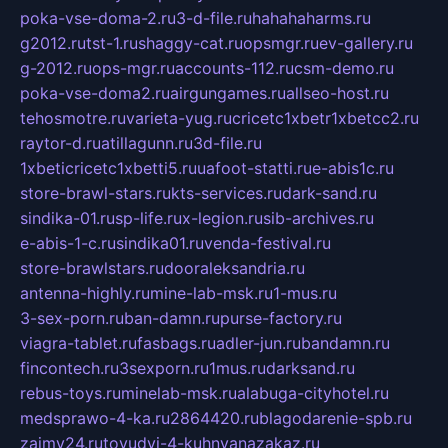
poka-vse-doma-2.ru
3-d-file.ru
hahahaharms.ru
g2012.ru
tst-1.ru
shaggy-cat.ru
opsmgr.ru
ev-gallery.ru
g-2012.ru
ops-mgr.ru
accounts-112.ru
csm-demo.ru
poka-vse-doma2.ru
airgungames.ru
allseo-host.ru
tehosmotre.ru
varieta-yug.ru
cricetc1xbetr1xbetcc2.ru
raytor-d.ru
atillagunn.ru
3d-file.ru
1xbeticricetc1xbetti5.ru
uafoot-statti.ru
e-abis1c.ru
store-brawl-stars.ru
kts-services.ru
dark-sand.ru
sindika-01.ru
sp-life.ru
x-legion.ru
sib-archives.ru
e-abis-1-c.ru
sindika01.ru
venda-festival.ru
store-brawlstars.ru
dooraleksandria.ru
antenna-highly.ru
mine-lab-msk.ru
1-mus.ru
3-sex-porn.ru
ban-damn.ru
purse-factory.ru
viagra-tablet.ru
fasbags.ru
adler-jun.ru
bandamn.ru
fincontech.ru
3sexporn.ru
1mus.ru
darksand.ru
rebus-toys.ru
minelab-msk.ru
alabuga-cityhotel.ru
medsprawo-4-ka.ru
2864420.ru
blagodarenie-spb.ru
zajmy24.ru
tovudyi-4-kuhnyanazakaz.ru