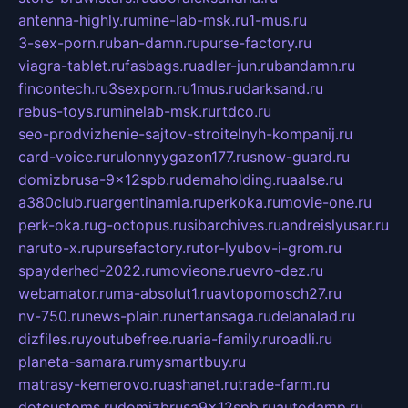
antenna-highly.ru
mine-lab-msk.ru
1-mus.ru
3-sex-porn.ru
ban-damn.ru
purse-factory.ru
viagra-tablet.ru
fasbags.ru
adler-jun.ru
bandamn.ru
fincontech.ru
3sexporn.ru
1mus.ru
darksand.ru
rebus-toys.ru
minelab-msk.ru
rtdco.ru
seo-prodvizhenie-sajtov-stroitelnyh-kompanij.ru
card-voice.ru
rulonnyygazon177.ru
snow-guard.ru
domizbrusa-9x12spb.ru
demaholding.ru
aalse.ru
a380club.ru
argentinamia.ru
perkoka.ru
movie-one.ru
perk-oka.ru
g-octopus.ru
sibarchives.ru
andreislyusar.ru
naruto-x.ru
pursefactory.ru
tor-lyubov-i-grom.ru
spayderhed-2022.ru
movieone.ru
evro-dez.ru
webamator.ru
ma-absolut1.ru
avtopomosch27.ru
nv-750.ru
news-plain.ru
nertansaga.ru
delanalad.ru
dizfiles.ru
youtubefree.ru
aria-family.ru
roadli.ru
planeta-samara.ru
mysmartbuy.ru
matrasy-kemerovo.ru
ashanet.ru
trade-farm.ru
dotcustoms.ru
domizbrusa9x12spb.ru
autodamp.ru