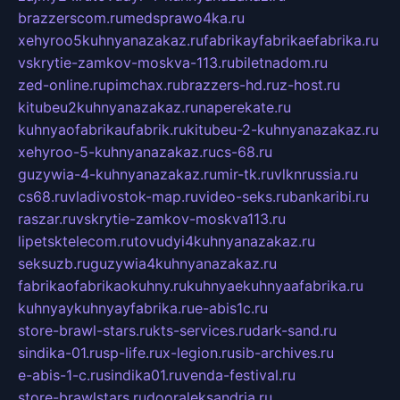
brazzerscom.ru
medsprawo4ka.ru
xehyroo5kuhnyanazakaz.ru
fabrikayfabrikaefabrika.ru
vskrytie-zamkov-moskva-113.ru
biletnadom.ru
zed-online.ru
pimchax.ru
brazzers-hd.ru
z-host.ru
kitubeu2kuhnyanazakaz.ru
naperekate.ru
kuhnyaofabrikaufabrik.ru
kitubeu-2-kuhnyanazakaz.ru
xehyroo-5-kuhnyanazakaz.ru
cs-68.ru
guzywia-4-kuhnyanazakaz.ru
mir-tk.ru
vlknrussia.ru
cs68.ru
vladivostok-map.ru
video-seks.ru
bankaribi.ru
raszar.ru
vskrytie-zamkov-moskva113.ru
lipetsktelecom.ru
tovudyi4kuhnyanazakaz.ru
seksuzb.ru
guzywia4kuhnyanazakaz.ru
fabrikaofabrikaokuhny.ru
kuhnyaekuhnyaafabrika.ru
kuhnyaykuhnyayfabrika.ru
e-abis1c.ru
store-brawl-stars.ru
kts-services.ru
dark-sand.ru
sindika-01.ru
sp-life.ru
x-legion.ru
sib-archives.ru
e-abis-1-c.ru
sindika01.ru
venda-festival.ru
store-brawlstars.ru
dooraleksandria.ru