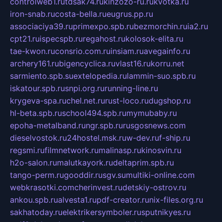
controlweb1.ru
tdsak74.ru
kinzozo-ru.ru
kvotka.ru
iron-snab.ru
costa-bella.ru
eugrus.pp.ru
associaciya39.ru
primexpo.spb.ru
bezmorchin.ru
ia2.ru
cpt21.ru
ispecspb.ru
regahost.ru
kolosok-elita.ru
tae-kwon.ru
consrio.com.ru
insiam.ru
avegainfo.ru
archery161.ru
bigencyclica.ru
vlast16.ru
korru.net
sarmiento.spb.su
extelopedia.ru
lammin-suo.spb.ru
iskatour.spb.ru
snpi.org.ru
running-line.ru
krygeva-spa.ru
chel.net.ru
rust-loco.ru
dugshop.ru
hl-beta.spb.ru
school494.spb.ru
mymubaby.ru
epoha-metalband.ru
ngr.spb.ru
rusgosnews.com
dieselvostok.ru
24hostel.msk.ru
w-dev.ru
f-ship.ru
regsmi.ru
filmnetwork.ru
malinasp.ru
kinosvin.ru
h2o-salon.ru
malutkayork.ru
deltaprim.spb.ru
tango-perm.ru
gooddir.ru
sgv.su
multiki-online.com
webkrasotki.com
cherinvest.ru
detskiy-ostrov.ru
ankou.spb.ru
alvesta1.ru
pdf-creator.ru
nix-files.org.ru
sakhatoday.ru
elektrikersymboler.ru
sputnikyes.ru