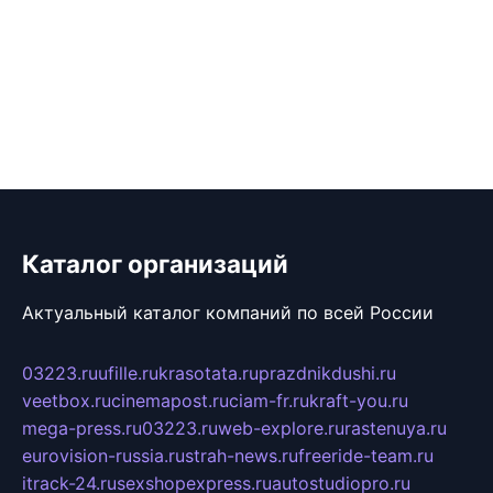
Каталог организаций
Актуальный каталог компаний по всей России
03223.ru
ufille.ru
krasotata.ru
prazdnikdushi.ru
veetbox.ru
cinemapost.ru
ciam-fr.ru
kraft-you.ru
mega-press.ru
03223.ru
web-explore.ru
rastenuya.ru
eurovision-russia.ru
strah-news.ru
freeride-team.ru
itrack-24.ru
sexshopexpress.ru
autostudiopro.ru