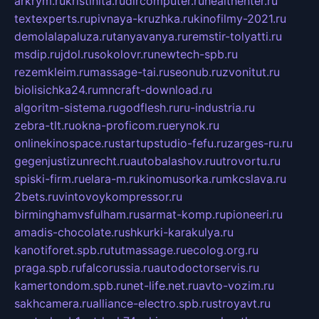
arkrym.ru
kristinita.ru
dircomputer.ru
healthenter.ru
textexperts.ru
pivnaya-kruzhka.ru
kinofilmy-2021.ru
demolalapaluza.ru
tanyavanya.ru
remstir-tolyatti.ru
msdip.ru
jdol.ru
sokolovr.ru
newtech-spb.ru
rezemkleim.ru
massage-tai.ru
seonub.ru
zvonitut.ru
biolisichka24.ru
mncraft-download.ru
algoritm-sistema.ru
godflesh.ru
ru-industria.ru
zebra-tlt.ru
okna-proficom.ru
erynok.ru
onlinekinospace.ru
startupstudio-fefu.ru
zarges-ru.ru
gegenjustizunrecht.ru
autobalashov.ru
utrovortu.ru
spiski-firm.ru
elara-m.ru
kinomusorka.ru
mkcslava.ru
2bets.ru
vintovoykompressor.ru
birminghamvsfulham.ru
sarmat-komp.ru
pioneeri.ru
amadis-chocolate.ru
shkurki-karakulya.ru
kanotiforet.spb.ru
tutmassage.ru
ecolog.org.ru
praga.spb.ru
falcorussia.ru
autodoctorservis.ru
kamertondom.spb.ru
net-life.net.ru
avto-vozim.ru
sakhcamera.ru
alliance-electro.spb.ru
stroyavt.ru