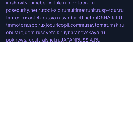
imshowtv.ru
mebel-v-tule.ru
mobtopik.ru
pcsecurity.net.ru
tool-sib.ru
multimetrunit.ru
sp-tour.ru
fan-cs.ru
santeh-russia.ru
symbian9.net.ru
DSHAIR.RU
tmmotors.spb.ru
xjocuricopii.com
musavtomat.msk.ru
obustrojdom.ru
sovetcik.ru
ybaranovskaya.ru
ppknews.ru
cult-alshei.ru
JAPANRUSSIA.RU
proekciyamebel.ru
imper-finans.ru
rim.org.ru
glamourai.ru
brassminus.ru
zabor-pro.ru
ftn.pp.ru
dorogoe58.ru
laimengpacker.ru
kuzova-zapchasti.ru
sageerp.ru
taxodrom.ru
dsrazvitie.ru
hardcity.net.ru
ratinghomegames.ru
topservice25.ru
gubernyan.ru
gtglasslined.ru
ii4.ru
tssport.spb.ru
andorra24.com
blackwallstreet.ru
oboimos.ru
optim-doors.com.ru
ikuch.ru
nycr.org.ru
npa21.ru
vremya-ch.spb.ru
desert000.ru
ivtorgi.ru
ifiori.ru
catalog-statei.ru
dcv.org.ru
spetsmaster174.ru
ipkameryhiseeu.ru
dum26.ru
ruspol.spb.ru
fr-opendp.ru
kam-solnyshko.ru
cheyenne-arapaho.ru
sevzapmetal.spb.ru