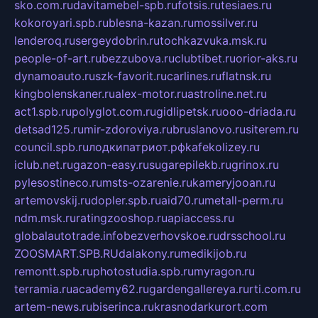
sko.com.ru
davitamebel-spb.ru
fotsis.ru
tesiaes.ru
kokoroyari.spb.ru
blesna-kazan.ru
mossilver.ru
lenderoq.ru
sergeydobrin.ru
tochkazvuka.msk.ru
people-of-art.ru
bezzubova.ru
clubtibet.ru
orior-aks.ru
dynamoauto.ru
szk-favorit.ru
carlines.ru
flatnsk.ru
kingbolenskaner.ru
alex-motor.ru
astroline.net.ru
act1.spb.ru
polyglot.com.ru
gidlipetsk.ru
ooo-driada.ru
detsad125.ru
mir-zdoroviya.ru
bruslanovo.ru
siterem.ru
council.spb.ru
лодкипатриот.рф
kafekolizey.ru
iclub.net.ru
gazon-easy.ru
sugarepilekb.ru
grinox.ru
pylesostineco.ru
msts-ozarenie.ru
kameryjooan.ru
artemovskij.ru
dopler.spb.ru
aid70.ru
metall-perm.ru
ndm.msk.ru
ratingzooshop.ru
apiaccess.ru
globalautotrade.info
bezverhovskoe.ru
drsschool.ru
ZOOSMART.SPB.RU
dalakony.ru
medikijob.ru
remontt.spb.ru
photostudia.spb.ru
myragon.ru
terramia.ru
academy62.ru
gardengallereya.ru
rti.com.ru
artem-news.ru
biserinca.ru
krasnodarkurort.com