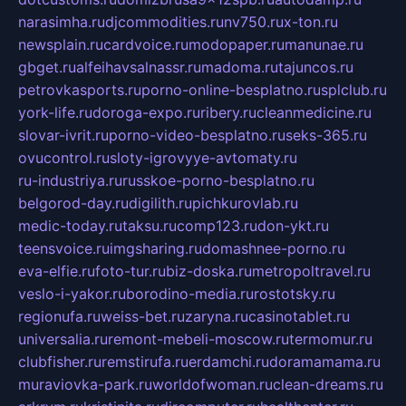
narasimha.ru
djcommodities.ru
nv750.ru
x-ton.ru
newsplain.ru
cardvoice.ru
modopaper.ru
manunae.ru
gbget.ru
alfeihavsalnassr.ru
madoma.ru
tajuncos.ru
petrovkasports.ru
porno-online-besplatno.ru
splclub.ru
york-life.ru
doroga-expo.ru
ribery.ru
cleanmedicine.ru
slovar-ivrit.ru
porno-video-besplatno.ru
seks-365.ru
ovucontrol.ru
sloty-igrovyye-avtomaty.ru
ru-industriya.ru
russkoe-porno-besplatno.ru
belgorod-day.ru
digilith.ru
pichkurovlab.ru
medic-today.ru
taksu.ru
comp123.ru
don-ykt.ru
teensvoice.ru
imgsharing.ru
domashnee-porno.ru
eva-elfie.ru
foto-tur.ru
biz-doska.ru
metropoltravel.ru
veslo-i-yakor.ru
borodino-media.ru
rostotsky.ru
regionufa.ru
weiss-bet.ru
zaryna.ru
casinotablet.ru
universalia.ru
remont-mebeli-moscow.ru
termomur.ru
clubfisher.ru
remstirufa.ru
erdamchi.ru
doramamama.ru
muraviovka-park.ru
worldofwoman.ru
clean-dreams.ru