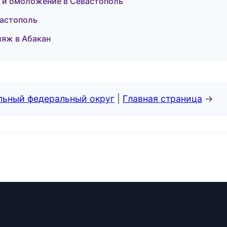
ия и омоложение в Севастополь
вастополь
ияж в Абакан
альный федеральный округ
|
Главная страница
→