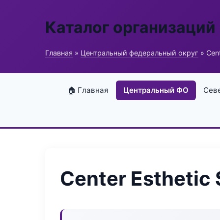
Каталог организаций
Главная
»
Центральный федеральный округ
» Cent
🏠 Главная
Центральный ФО
Сев
Center Esthetic 