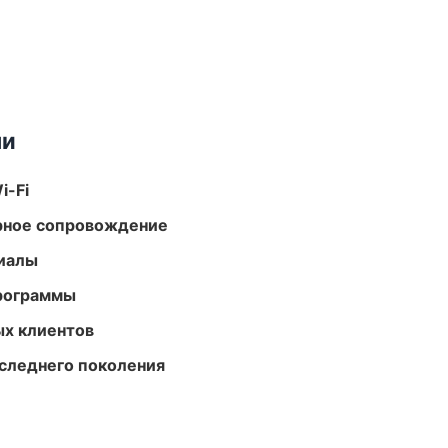
ми
i-Fi
урное сопровождение
риалы
программы
ых клиентов
следнего поколения