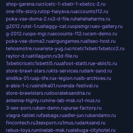
shop-garena.ru
cricetc-1-xbetr-1-xbetcc-2.ru
one-life-story.ru
top-halyava.ru
accounts112.ru
poka-vse-doma-2.ru
3-d-file.ru
hahahaharms.ru
g2012.ru
tst-1.ru
shaggy-cat.ru
opsmgr.ru
ev-gallery.ru
g-2012.ru
ops-mgr.ru
accounts-112.ru
csm-demo.ru
poka-vse-doma2.ru
airgungames.ru
allseo-host.ru
tehosmotre.ru
varieta-yug.ru
cricetc1xbetr1xbetcc2.ru
raytor-d.ru
atillagunn.ru
3d-file.ru
1xbeticricetc1xbetti5.ru
uafoot-statti.ru
e-abis1c.ru
store-brawl-stars.ru
kts-services.ru
dark-sand.ru
sindika-01.ru
sp-life.ru
x-legion.ru
sib-archives.ru
e-abis-1-c.ru
sindika01.ru
venda-festival.ru
store-brawlstars.ru
dooraleksandria.ru
antenna-highly.ru
mine-lab-msk.ru
1-mus.ru
3-sex-porn.ru
ban-damn.ru
purse-factory.ru
viagra-tablet.ru
fasbags.ru
adler-jun.ru
bandamn.ru
fincontech.ru
3sexporn.ru
1mus.ru
darksand.ru
rebus-toys.ru
minelab-msk.ru
alabuga-cityhotel.ru