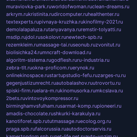
muraviovka-park.ru
worldofwoman.ru
clean-dreams.ru
arkrym.ru
kristinita.ru
dircomputer.ru
healthenter.ru
textexperts.ru
pivnaya-kruzhka.ru
kinofilmy-2021.ru
demolalapaluza.ru
tanyavanya.ru
remstir-tolyatti.ru
msdip.ru
jdol.ru
sokolovr.ru
newtech-spb.ru
rezemkleim.ru
massage-tai.ru
seonub.ru
zvonitut.ru
biolisichka24.ru
mncraft-download.ru
algoritm-sistema.ru
godflesh.ru
ru-industria.ru
zebra-tlt.ru
okna-proficom.ru
erynok.ru
onlinekinospace.ru
startupstudio-fefu.ru
zarges-ru.ru
gegenjustizunrecht.ru
autobalashov.ru
utrovortu.ru
spiski-firm.ru
elara-m.ru
kinomusorka.ru
mkcslava.ru
2bets.ru
vintovoykompressor.ru
birminghamvsfulham.ru
sarmat-komp.ru
pioneeri.ru
amadis-chocolate.ru
shkurki-karakulya.ru
kanotiforet.spb.ru
tutmassage.ru
ecolog.org.ru
praga.spb.ru
falcorussia.ru
autodoctorservis.ru
kamertondom.spb.ru
net-life.net.ru
avto-vozim.ru