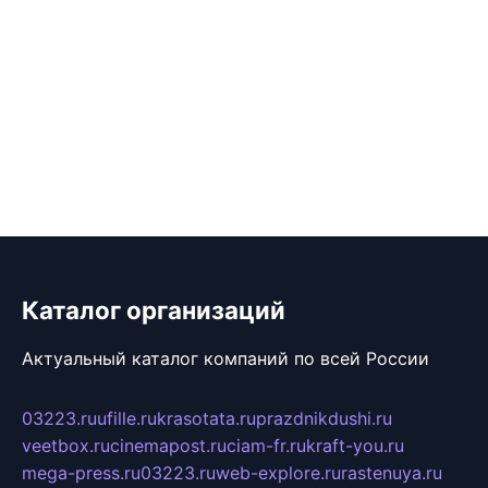
Каталог организаций
Актуальный каталог компаний по всей России
03223.ru
ufille.ru
krasotata.ru
prazdnikdushi.ru
veetbox.ru
cinemapost.ru
ciam-fr.ru
kraft-you.ru
mega-press.ru
03223.ru
web-explore.ru
rastenuya.ru