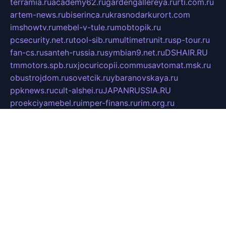
terramia.ru
academy62.ru
gardengallereya.ru
rti.com.ru
artem-news.ru
biserinca.ru
krasnodarkurort.com
imshowtv.ru
mebel-v-tule.ru
mobtopik.ru
pcsecurity.net.ru
tool-sib.ru
multimetrunit.ru
sp-tour.ru
fan-cs.ru
santeh-russia.ru
symbian9.net.ru
DSHAIR.RU
tmmotors.spb.ru
xjocuricopii.com
musavtomat.msk.ru
obustrojdom.ru
sovetcik.ru
ybaranovskaya.ru
ppknews.ru
cult-alshei.ru
JAPANRUSSIA.RU
proekciyamebel.ru
imper-finans.ru
rim.org.ru
glamourai.ru
brassminus.ru
zabor-pro.ru
ftn.pp.ru
dorogoe58.ru
laimengpacker.ru
kuzova-zapchasti.ru
sageerp.ru
taxodrom.ru
dsrazvitie.ru
hardcity.net.ru
ratinghomegames.ru
topservice25.ru
gubernyan.ru
gtglasslined.ru
ii4.ru
tssport.spb.ru
andorra24.com
blackwallstreet.ru
oboimos.ru
optim-doors.com.ru
ikuch.ru
nycr.org.ru
npa21.ru
vremya-ch.spb.ru
desert000.ru
ivtorgi.ru
ifiori.ru
catalog-statei.ru
dcv.org.ru
spetsmaster174.ru
ipkameryhiseeu.ru