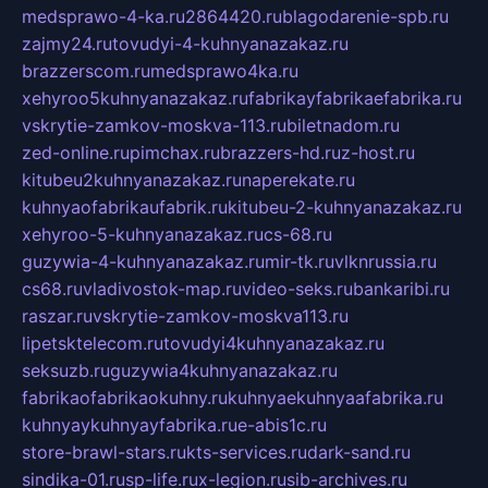
medsprawo-4-ka.ru
2864420.ru
blagodarenie-spb.ru
zajmy24.ru
tovudyi-4-kuhnyanazakaz.ru
brazzerscom.ru
medsprawo4ka.ru
xehyroo5kuhnyanazakaz.ru
fabrikayfabrikaefabrika.ru
vskrytie-zamkov-moskva-113.ru
biletnadom.ru
zed-online.ru
pimchax.ru
brazzers-hd.ru
z-host.ru
kitubeu2kuhnyanazakaz.ru
naperekate.ru
kuhnyaofabrikaufabrik.ru
kitubeu-2-kuhnyanazakaz.ru
xehyroo-5-kuhnyanazakaz.ru
cs-68.ru
guzywia-4-kuhnyanazakaz.ru
mir-tk.ru
vlknrussia.ru
cs68.ru
vladivostok-map.ru
video-seks.ru
bankaribi.ru
raszar.ru
vskrytie-zamkov-moskva113.ru
lipetsktelecom.ru
tovudyi4kuhnyanazakaz.ru
seksuzb.ru
guzywia4kuhnyanazakaz.ru
fabrikaofabrikaokuhny.ru
kuhnyaekuhnyaafabrika.ru
kuhnyaykuhnyayfabrika.ru
e-abis1c.ru
store-brawl-stars.ru
kts-services.ru
dark-sand.ru
sindika-01.ru
sp-life.ru
x-legion.ru
sib-archives.ru