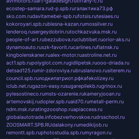
avrmotors.ru
art-galadesign.ru
tiffany-c.ru
ecostep-samara.ru
d-p.spb.ru
галактика73.рф
sko.com.ru
davitamebel-spb.ru
fotsis.ru
tesiaes.ru
kokoroyari.spb.ru
blesna-kazan.ru
mossilver.ru
lenderoq.ru
sergeydobrin.ru
tochkazvuka.msk.ru
people-of-art.ru
bezzubova.ru
clubtibet.ru
orior-aks.ru
dynamoauto.ru
szk-favorit.ru
carlines.ru
flatnsk.ru
kingbolenskaner.ru
alex-motor.ru
astroline.net.ru
act1.spb.ru
polyglot.com.ru
gidlipetsk.ru
ooo-driada.ru
detsad125.ru
mir-zdoroviya.ru
bruslanovo.ru
siterem.ru
council.spb.ru
лодкипатриот.рф
kafekolizey.ru
iclub.net.ru
gazon-easy.ru
sugarepilekb.ru
grinox.ru
pylesostineco.ru
msts-ozarenie.ru
kameryjooan.ru
artemovskij.ru
dopler.spb.ru
aid70.ru
metall-perm.ru
ndm.msk.ru
ratingzooshop.ru
apiaccess.ru
globalautotrade.info
bezverhovskoe.ru
drsschool.ru
ZOOSMART.SPB.RU
dalakony.ru
medikijob.ru
remontt.spb.ru
photostudia.spb.ru
myragon.ru