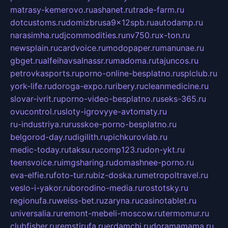
matrasy-kemerovo.ru
ashanet.ru
trade-farm.ru
dotcustoms.ru
domizbrusa9x12spb.ru
autodamp.ru
narasimha.ru
djcommodities.ru
nv750.ru
x-ton.ru
newsplain.ru
cardvoice.ru
modopaper.ru
manunae.ru
gbget.ru
alfeihavsalnassr.ru
madoma.ru
tajuncos.ru
petrovkasports.ru
porno-online-besplatno.ru
splclub.ru
york-life.ru
doroga-expo.ru
ribery.ru
cleanmedicine.ru
slovar-ivrit.ru
porno-video-besplatno.ru
seks-365.ru
ovucontrol.ru
sloty-igrovyye-avtomaty.ru
ru-industriya.ru
russkoe-porno-besplatno.ru
belgorod-day.ru
digilith.ru
pichkurovlab.ru
medic-today.ru
taksu.ru
comp123.ru
don-ykt.ru
teensvoice.ru
imgsharing.ru
domashnee-porno.ru
eva-elfie.ru
foto-tur.ru
biz-doska.ru
metropoltravel.ru
veslo-i-yakor.ru
borodino-media.ru
rostotsky.ru
regionufa.ru
weiss-bet.ru
zaryna.ru
casinotablet.ru
universalia.ru
remont-mebeli-moscow.ru
termomur.ru
clubfisher.ru
remstirufa.ru
erdamchi.ru
doramamama.ru