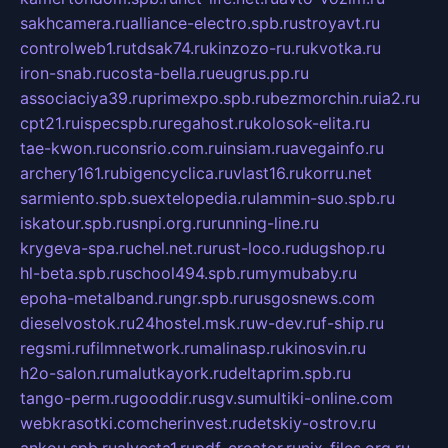
sakhcamera.ru
alliance-electro.spb.ru
stroyavt.ru
controlweb1.ru
tdsak74.ru
kinzozo-ru.ru
kvotka.ru
iron-snab.ru
costa-bella.ru
eugrus.pp.ru
associaciya39.ru
primexpo.spb.ru
bezmorchin.ru
ia2.ru
cpt21.ru
ispecspb.ru
regahost.ru
kolosok-elita.ru
tae-kwon.ru
consrio.com.ru
insiam.ru
avegainfo.ru
archery161.ru
bigencyclica.ru
vlast16.ru
korru.net
sarmiento.spb.su
extelopedia.ru
lammin-suo.spb.ru
iskatour.spb.ru
snpi.org.ru
running-line.ru
krygeva-spa.ru
chel.net.ru
rust-loco.ru
dugshop.ru
hl-beta.spb.ru
school494.spb.ru
mymubaby.ru
epoha-metalband.ru
ngr.spb.ru
rusgosnews.com
dieselvostok.ru
24hostel.msk.ru
w-dev.ru
f-ship.ru
regsmi.ru
filmnetwork.ru
malinasp.ru
kinosvin.ru
h2o-salon.ru
malutkayork.ru
deltaprim.spb.ru
tango-perm.ru
gooddir.ru
sgv.su
multiki-online.com
webkrasotki.com
cherinvest.ru
detskiy-ostrov.ru