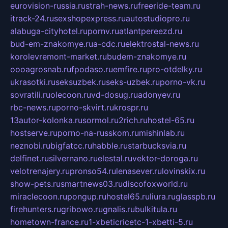
eurovision-russia.ru
strah-news.ru
freeride-team.ru
itrack-24.ru
sexshopexpress.ru
autostudiopro.ru
alabuga-cityhotel.ru
pornv.ru
atlantpereezd.ru
bud-em-znakomye.ru
a-cdc.ru
elektrostal-news.ru
korolevremont-market.ru
budem-znakomye.ru
oooagrosnab.ru
fpodaso.ru
emfire.ru
pro-otdelky.ru
ukrasotki.ru
seksuzbek.ru
seks-uzbek.ru
porno-vk.ru
sovratili.ru
olecoon.ru
vd-dosug.ru
adonyev.ru
rbc-news.ru
porno-skvirt.ru
krospr.ru
13autor-kolonka.ru
sormol.ru
2rich.ru
hostel-65.ru
hostserve.ru
porno-na-russkom.ru
mishinlab.ru
neznobi.ru
bigfatcc.ru
habble.ru
starbucksvia.ru
delfinet.ru
silvernano.ru
elestal.ru
vektor-doroga.ru
velotrenajery.ru
pronso54.ru
lenasever.ru
lovinskix.ru
show-pets.ru
smartnews03.ru
discofoxworld.ru
miraclecoon.ru
pongup.ru
hostel65.ru
liura.ru
glasspb.ru
firehunters.ru
gribowo.ru
gnalis.ru
bulkitula.ru
hometown-france.ru
1-xbeticricetc-1-xbetti-5.ru