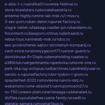
e-abis-1-c.ru
sindika01.ru
venda-festival.ru
store-brawlstars.ru
dooraleksandria.ru
antenna-highly.ru
mine-lab-msk.ru
1-mus.ru
3-sex-porn.ru
ban-damn.ru
purse-factory.ru
viagra-tablet.ru
fasbags.ru
adler-jun.ru
bandamn.ru
fincontech.ru
3sexporn.ru
1mus.ru
darksand.ru
rebus-toys.ru
minelab-msk.ru
rtdco.ru
seo-prodvizhenie-sajtov-stroitelnyh-kompanij.ru
card-voice.ru
rulonnyygazon177.ru
snow-guard.ru
domizbrusa-9x12spb.ru
demaholding.ru
aalse.ru
a380club.ru
argentinamia.ru
perkoka.ru
movie-one.ru
perk-oka.ru
g-octopus.ru
sibarchives.ru
andreislyusar.ru
naruto-x.ru
pursefactory.ru
tor-lyubov-i-grom.ru
spayderhed-2022.ru
movieone.ru
evro-dez.ru
webamator.ru
ma-absolut1.ru
avtopomosch27.ru
nv-750.ru
news-plain.ru
nertansaga.ru
delanalad.ru
dizfiles.ru
youtubefree.ru
aria-family.ru
roadli.ru
planeta-samara.ru
mysmartbuy.ru