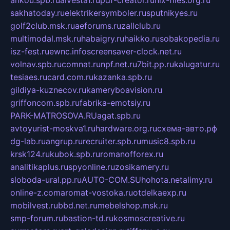
ankou.spb.ru
alvesta1.ru
pdf-creator.ru
nix-files.org.ru
sakhatoday.ru
elektrikersymboler.ru
sputnikyes.ru
golf2club.msk.ru
aeforums.ru
zallclub.ru
multimodal.msk.ru
habaigry.ru
haikko.ru
sobakopedia.ru
isz-fest.ru
ewnc.info
screensaver-clock.net.ru
volnav.spb.ru
comnat.ru
npf.net.ru
7bit.pp.ru
kalugatur.ru
tesiaes.ru
card.com.ru
kazanka.spb.ru
gildiya-kuznecov.ru
kameryboavision.ru
griffoncom.spb.ru
fabrika-emotsiy.ru
PARK-MATROSOVA.RU
agat.spb.ru
avtoyurist-moskva1.ru
hardware.org.ru
схема-авто.рф
dg-lab.ru
angrup.ru
recruiter.spb.ru
music8.spb.ru
krsk124.ru
kubok.spb.ru
romanofforex.ru
analitikaplus.ru
spyonline.ru
zosikamery.ru
sloboda-ural.pp.ru
AUTO-COM.SU
hohota.net
alimy.ru
online-z.com
aromat-vostoka.ru
otdelkaexp.ru
mobilvest.ru
bbd.net.ru
mebelshop.msk.ru
smp-forum.ru
bastion-td.ru
kosmoscreative.ru