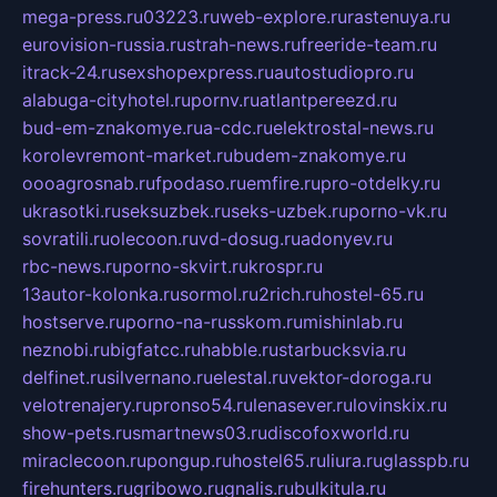
mega-press.ru
03223.ru
web-explore.ru
rastenuya.ru
eurovision-russia.ru
strah-news.ru
freeride-team.ru
itrack-24.ru
sexshopexpress.ru
autostudiopro.ru
alabuga-cityhotel.ru
pornv.ru
atlantpereezd.ru
bud-em-znakomye.ru
a-cdc.ru
elektrostal-news.ru
korolevremont-market.ru
budem-znakomye.ru
oooagrosnab.ru
fpodaso.ru
emfire.ru
pro-otdelky.ru
ukrasotki.ru
seksuzbek.ru
seks-uzbek.ru
porno-vk.ru
sovratili.ru
olecoon.ru
vd-dosug.ru
adonyev.ru
rbc-news.ru
porno-skvirt.ru
krospr.ru
13autor-kolonka.ru
sormol.ru
2rich.ru
hostel-65.ru
hostserve.ru
porno-na-russkom.ru
mishinlab.ru
neznobi.ru
bigfatcc.ru
habble.ru
starbucksvia.ru
delfinet.ru
silvernano.ru
elestal.ru
vektor-doroga.ru
velotrenajery.ru
pronso54.ru
lenasever.ru
lovinskix.ru
show-pets.ru
smartnews03.ru
discofoxworld.ru
miraclecoon.ru
pongup.ru
hostel65.ru
liura.ru
glasspb.ru
firehunters.ru
gribowo.ru
gnalis.ru
bulkitula.ru