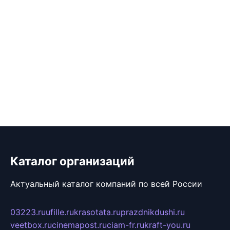
Каталог организаций
Актуальный каталог компаний по всей России
03223.ru
ufille.ru
krasotata.ru
prazdnikdushi.ru
veetbox.ru
cinemapost.ru
ciam-fr.ru
kraft-you.ru