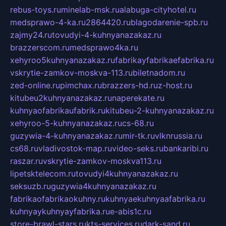
rebus-toys.ru
minelab-msk.ru
alabuga-cityhotel.ru
medsprawo-4-ka.ru
2864420.ru
blagodarenie-spb.ru
zajmy24.ru
tovudyi-4-kuhnyanazakaz.ru
brazzerscom.ru
medsprawo4ka.ru
xehyroo5kuhnyanazakaz.ru
fabrikayfabrikaefabrika.ru
vskrytie-zamkov-moskva-113.ru
biletnadom.ru
zed-online.ru
pimchax.ru
brazzers-hd.ru
z-host.ru
kitubeu2kuhnyanazakaz.ru
naperekate.ru
kuhnyaofabrikaufabrik.ru
kitubeu-2-kuhnyanazakaz.ru
xehyroo-5-kuhnyanazakaz.ru
cs-68.ru
guzywia-4-kuhnyanazakaz.ru
mir-tk.ru
vlknrussia.ru
cs68.ru
vladivostok-map.ru
video-seks.ru
bankaribi.ru
raszar.ru
vskrytie-zamkov-moskva113.ru
lipetsktelecom.ru
tovudyi4kuhnyanazakaz.ru
seksuzb.ru
guzywia4kuhnyanazakaz.ru
fabrikaofabrikaokuhny.ru
kuhnyaekuhnyaafabrika.ru
kuhnyaykuhnyayfabrika.ru
e-abis1c.ru
store-brawl-stars.ru
kts-services.ru
dark-sand.ru