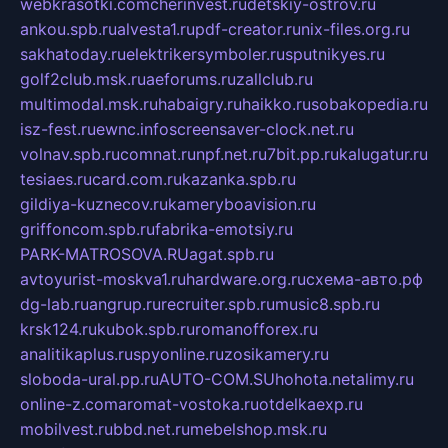
webkrasotki.com
cherinvest.ru
detskiy-ostrov.ru
ankou.spb.ru
alvesta1.ru
pdf-creator.ru
nix-files.org.ru
sakhatoday.ru
elektrikersymboler.ru
sputnikyes.ru
golf2club.msk.ru
aeforums.ru
zallclub.ru
multimodal.msk.ru
habaigry.ru
haikko.ru
sobakopedia.ru
isz-fest.ru
ewnc.info
screensaver-clock.net.ru
volnav.spb.ru
comnat.ru
npf.net.ru
7bit.pp.ru
kalugatur.ru
tesiaes.ru
card.com.ru
kazanka.spb.ru
gildiya-kuznecov.ru
kameryboavision.ru
griffoncom.spb.ru
fabrika-emotsiy.ru
PARK-MATROSOVA.RU
agat.spb.ru
avtoyurist-moskva1.ru
hardware.org.ru
схема-авто.рф
dg-lab.ru
angrup.ru
recruiter.spb.ru
music8.spb.ru
krsk124.ru
kubok.spb.ru
romanofforex.ru
analitikaplus.ru
spyonline.ru
zosikamery.ru
sloboda-ural.pp.ru
AUTO-COM.SU
hohota.net
alimy.ru
online-z.com
aromat-vostoka.ru
otdelkaexp.ru
mobilvest.ru
bbd.net.ru
mebelshop.msk.ru