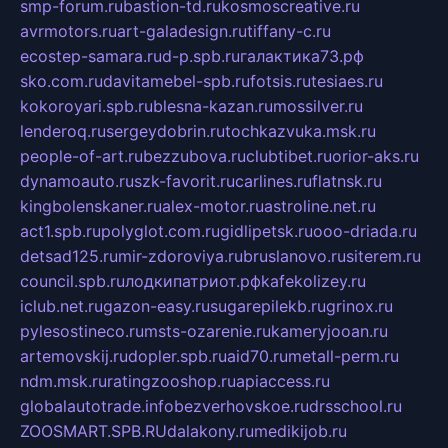
smp-forum.ru
bastion-td.ru
kosmoscreative.ru
avrmotors.ru
art-galadesign.ru
tiffany-c.ru
ecostep-samara.ru
d-p.spb.ru
галактика73.рф
sko.com.ru
davitamebel-spb.ru
fotsis.ru
tesiaes.ru
kokoroyari.spb.ru
blesna-kazan.ru
mossilver.ru
lenderoq.ru
sergeydobrin.ru
tochkazvuka.msk.ru
people-of-art.ru
bezzubova.ru
clubtibet.ru
orior-aks.ru
dynamoauto.ru
szk-favorit.ru
carlines.ru
flatnsk.ru
kingbolenskaner.ru
alex-motor.ru
astroline.net.ru
act1.spb.ru
polyglot.com.ru
gidlipetsk.ru
ooo-driada.ru
detsad125.ru
mir-zdoroviya.ru
bruslanovo.ru
siterem.ru
council.spb.ru
лодкипатриот.рф
kafekolizey.ru
iclub.net.ru
gazon-easy.ru
sugarepilekb.ru
grinox.ru
pylesostineco.ru
msts-ozarenie.ru
kameryjooan.ru
artemovskij.ru
dopler.spb.ru
aid70.ru
metall-perm.ru
ndm.msk.ru
ratingzooshop.ru
apiaccess.ru
globalautotrade.info
bezverhovskoe.ru
drsschool.ru
ZOOSMART.SPB.RU
dalakony.ru
medikijob.ru