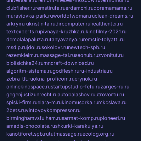
universalia.ru
remont-mebeli-moscow.ru
termomur.ru
clubfisher.ru
remstirufa.ru
erdamchi.ru
doramamama.ru
muraviovka-park.ru
worldofwoman.ru
clean-dreams.ru
arkrym.ru
kristinita.ru
dircomputer.ru
healthenter.ru
textexperts.ru
pivnaya-kruzhka.ru
kinofilmy-2021.ru
demolalapaluza.ru
tanyavanya.ru
remstir-tolyatti.ru
msdip.ru
jdol.ru
sokolovr.ru
newtech-spb.ru
rezemkleim.ru
massage-tai.ru
seonub.ru
zvonitut.ru
biolisichka24.ru
mncraft-download.ru
algoritm-sistema.ru
godflesh.ru
ru-industria.ru
zebra-tlt.ru
okna-proficom.ru
erynok.ru
onlinekinospace.ru
startupstudio-fefu.ru
zarges-ru.ru
gegenjustizunrecht.ru
autobalashov.ru
utrovortu.ru
spiski-firm.ru
elara-m.ru
kinomusorka.ru
mkcslava.ru
2bets.ru
vintovoykompressor.ru
birminghamvsfulham.ru
sarmat-komp.ru
pioneeri.ru
amadis-chocolate.ru
shkurki-karakulya.ru
kanotiforet.spb.ru
tutmassage.ru
ecolog.org.ru