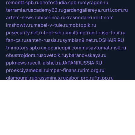
remontt.spb.ru
photostudia.spb.ru
myragon.ru
terramia.ru
academy62.ru
gardengallereya.ru
rti.com.ru
artem-news.ru
biserinca.ru
krasnodarkurort.com
imshowtv.ru
mebel-v-tule.ru
mobtopik.ru
pcsecurity.net.ru
tool-sib.ru
multimetrunit.ru
sp-tour.ru
fan-cs.ru
santeh-russia.ru
symbian9.net.ru
DSHAIR.RU
tmmotors.spb.ru
xjocuricopii.com
musavtomat.msk.ru
obustrojdom.ru
sovetcik.ru
ybaranovskaya.ru
ppknews.ru
cult-alshei.ru
JAPANRUSSIA.RU
proekciyamebel.ru
imper-finans.ru
rim.org.ru
glamourai.ru
brassminus.ru
zabor-pro.ru
ftn.pp.ru
dorogoe58.ru
laimengpacker.ru
kuzova-zapchasti.ru
sageerp.ru
taxodrom.ru
dsrazvitie.ru
hardcity.net.ru
ratinghomegames.ru
topservice25.ru
gubernyan.ru
gtglasslined.ru
ii4.ru
tssport.spb.ru
andorra24.com
blackwallstreet.ru
oboimos.ru
optim-doors.com.ru
ikuch.ru
nycr.org.ru
npa21.ru
vremya-ch.spb.ru
desert000.ru
ivtorgi.ru
ifiori.ru
catalog-statei.ru