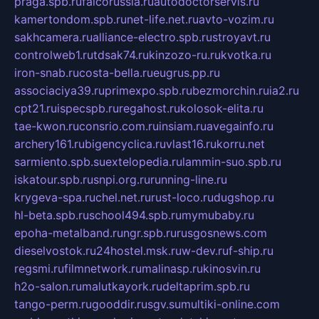
praga.spb.ru
falcorussia.ru
autodoctorservis.ru
kamertondom.spb.ru
net-life.net.ru
avto-vozim.ru
sakhcamera.ru
alliance-electro.spb.ru
stroyavt.ru
controlweb1.ru
tdsak74.ru
kinzozo-ru.ru
kvotka.ru
iron-snab.ru
costa-bella.ru
eugrus.pp.ru
associaciya39.ru
primexpo.spb.ru
bezmorchin.ru
ia2.ru
cpt21.ru
ispecspb.ru
regahost.ru
kolosok-elita.ru
tae-kwon.ru
consrio.com.ru
insiam.ru
avegainfo.ru
archery161.ru
bigencyclica.ru
vlast16.ru
korru.net
sarmiento.spb.su
extelopedia.ru
lammin-suo.spb.ru
iskatour.spb.ru
snpi.org.ru
running-line.ru
krygeva-spa.ru
chel.net.ru
rust-loco.ru
dugshop.ru
hl-beta.spb.ru
school494.spb.ru
mymubaby.ru
epoha-metalband.ru
ngr.spb.ru
rusgosnews.com
dieselvostok.ru
24hostel.msk.ru
w-dev.ru
f-ship.ru
regsmi.ru
filmnetwork.ru
malinasp.ru
kinosvin.ru
h2o-salon.ru
malutkayork.ru
deltaprim.spb.ru
tango-perm.ru
gooddir.ru
sgv.su
multiki-online.com