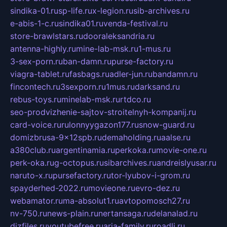
sindika-01.ru
sp-life.ru
x-legion.ru
sib-archives.ru
e-abis-1-c.ru
sindika01.ru
venda-festival.ru
store-brawlstars.ru
dooraleksandria.ru
antenna-highly.ru
mine-lab-msk.ru
1-mus.ru
3-sex-porn.ru
ban-damn.ru
purse-factory.ru
viagra-tablet.ru
fasbags.ru
adler-jun.ru
bandamn.ru
fincontech.ru
3sexporn.ru
1mus.ru
darksand.ru
rebus-toys.ru
minelab-msk.ru
rtdco.ru
seo-prodvizhenie-sajtov-stroitelnyh-kompanij.ru
card-voice.ru
rulonnyygazon177.ru
snow-guard.ru
domizbrusa-9x12spb.ru
demaholding.ru
aalse.ru
a380club.ru
argentinamia.ru
perkoka.ru
movie-one.ru
perk-oka.ru
g-octopus.ru
sibarchives.ru
andreislyusar.ru
naruto-x.ru
pursefactory.ru
tor-lyubov-i-grom.ru
spayderhed-2022.ru
movieone.ru
evro-dez.ru
webamator.ru
ma-absolut1.ru
avtopomosch27.ru
nv-750.ru
news-plain.ru
nertansaga.ru
delanalad.ru
dizfiles.ru
youtubefree.ru
aria-family.ru
roadli.ru