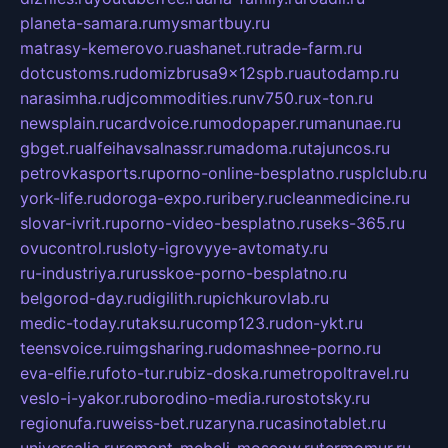
planeta-samara.ru
mysmartbuy.ru
matrasy-kemerovo.ru
ashanet.ru
trade-farm.ru
dotcustoms.ru
domizbrusa9x12spb.ru
autodamp.ru
narasimha.ru
djcommodities.ru
nv750.ru
x-ton.ru
newsplain.ru
cardvoice.ru
modopaper.ru
manunae.ru
gbget.ru
alfeihavsalnassr.ru
madoma.ru
tajuncos.ru
petrovkasports.ru
porno-online-besplatno.ru
splclub.ru
york-life.ru
doroga-expo.ru
ribery.ru
cleanmedicine.ru
slovar-ivrit.ru
porno-video-besplatno.ru
seks-365.ru
ovucontrol.ru
sloty-igrovyye-avtomaty.ru
ru-industriya.ru
russkoe-porno-besplatno.ru
belgorod-day.ru
digilith.ru
pichkurovlab.ru
medic-today.ru
taksu.ru
comp123.ru
don-ykt.ru
teensvoice.ru
imgsharing.ru
domashnee-porno.ru
eva-elfie.ru
foto-tur.ru
biz-doska.ru
metropoltravel.ru
veslo-i-yakor.ru
borodino-media.ru
rostotsky.ru
regionufa.ru
weiss-bet.ru
zaryna.ru
casinotablet.ru