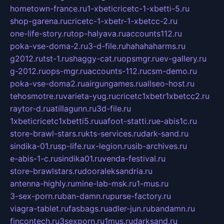
hometown-france.ru
1-xbeticricetc-1-xbetti-5.ru
shop-garena.ru
cricetc-1-xbetr-1-xbetcc-2.ru
one-life-story.ru
top-halyava.ru
accounts112.ru
poka-vse-doma-2.ru
3-d-file.ru
hahahaharms.ru
g2012.ru
tst-1.ru
shaggy-cat.ru
opsmgr.ru
ev-gallery.ru
g-2012.ru
ops-mgr.ru
accounts-112.ru
csm-demo.ru
poka-vse-doma2.ru
airgungames.ru
allseo-host.ru
tehosmotre.ru
varieta-yug.ru
cricetc1xbetr1xbetcc2.ru
raytor-d.ru
atillagunn.ru
3d-file.ru
1xbeticricetc1xbetti5.ru
uafoot-statti.ru
e-abis1c.ru
store-brawl-stars.ru
kts-services.ru
dark-sand.ru
sindika-01.ru
sp-life.ru
x-legion.ru
sib-archives.ru
e-abis-1-c.ru
sindika01.ru
venda-festival.ru
store-brawlstars.ru
dooraleksandria.ru
antenna-highly.ru
mine-lab-msk.ru
1-mus.ru
3-sex-porn.ru
ban-damn.ru
purse-factory.ru
viagra-tablet.ru
fasbags.ru
adler-jun.ru
bandamn.ru
fincontech.ru
3sexporn.ru
1mus.ru
darksand.ru