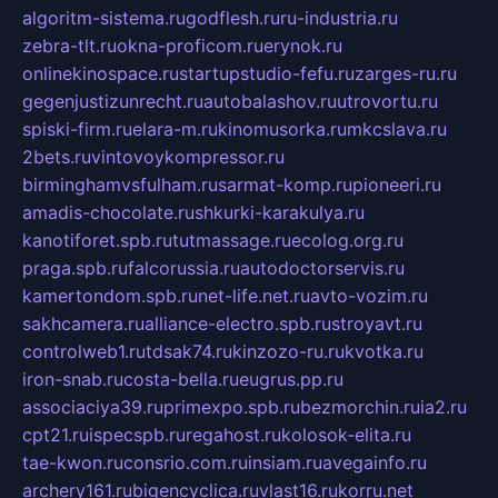
algoritm-sistema.ru
godflesh.ru
ru-industria.ru
zebra-tlt.ru
okna-proficom.ru
erynok.ru
onlinekinospace.ru
startupstudio-fefu.ru
zarges-ru.ru
gegenjustizunrecht.ru
autobalashov.ru
utrovortu.ru
spiski-firm.ru
elara-m.ru
kinomusorka.ru
mkcslava.ru
2bets.ru
vintovoykompressor.ru
birminghamvsfulham.ru
sarmat-komp.ru
pioneeri.ru
amadis-chocolate.ru
shkurki-karakulya.ru
kanotiforet.spb.ru
tutmassage.ru
ecolog.org.ru
praga.spb.ru
falcorussia.ru
autodoctorservis.ru
kamertondom.spb.ru
net-life.net.ru
avto-vozim.ru
sakhcamera.ru
alliance-electro.spb.ru
stroyavt.ru
controlweb1.ru
tdsak74.ru
kinzozo-ru.ru
kvotka.ru
iron-snab.ru
costa-bella.ru
eugrus.pp.ru
associaciya39.ru
primexpo.spb.ru
bezmorchin.ru
ia2.ru
cpt21.ru
ispecspb.ru
regahost.ru
kolosok-elita.ru
tae-kwon.ru
consrio.com.ru
insiam.ru
avegainfo.ru
archery161.ru
bigencyclica.ru
vlast16.ru
korru.net