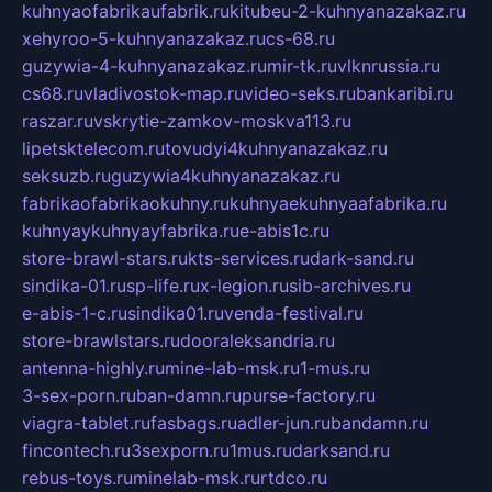
kuhnyaofabrikaufabrik.ru
kitubeu-2-kuhnyanazakaz.ru
xehyroo-5-kuhnyanazakaz.ru
cs-68.ru
guzywia-4-kuhnyanazakaz.ru
mir-tk.ru
vlknrussia.ru
cs68.ru
vladivostok-map.ru
video-seks.ru
bankaribi.ru
raszar.ru
vskrytie-zamkov-moskva113.ru
lipetsktelecom.ru
tovudyi4kuhnyanazakaz.ru
seksuzb.ru
guzywia4kuhnyanazakaz.ru
fabrikaofabrikaokuhny.ru
kuhnyaekuhnyaafabrika.ru
kuhnyaykuhnyayfabrika.ru
e-abis1c.ru
store-brawl-stars.ru
kts-services.ru
dark-sand.ru
sindika-01.ru
sp-life.ru
x-legion.ru
sib-archives.ru
e-abis-1-c.ru
sindika01.ru
venda-festival.ru
store-brawlstars.ru
dooraleksandria.ru
antenna-highly.ru
mine-lab-msk.ru
1-mus.ru
3-sex-porn.ru
ban-damn.ru
purse-factory.ru
viagra-tablet.ru
fasbags.ru
adler-jun.ru
bandamn.ru
fincontech.ru
3sexporn.ru
1mus.ru
darksand.ru
rebus-toys.ru
minelab-msk.ru
rtdco.ru