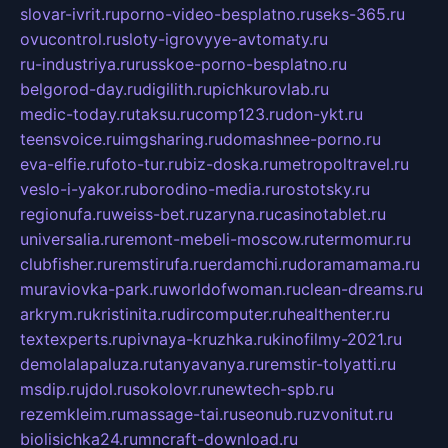
slovar-ivrit.ru
porno-video-besplatno.ru
seks-365.ru
ovucontrol.ru
sloty-igrovyye-avtomaty.ru
ru-industriya.ru
russkoe-porno-besplatno.ru
belgorod-day.ru
digilith.ru
pichkurovlab.ru
medic-today.ru
taksu.ru
comp123.ru
don-ykt.ru
teensvoice.ru
imgsharing.ru
domashnee-porno.ru
eva-elfie.ru
foto-tur.ru
biz-doska.ru
metropoltravel.ru
veslo-i-yakor.ru
borodino-media.ru
rostotsky.ru
regionufa.ru
weiss-bet.ru
zaryna.ru
casinotablet.ru
universalia.ru
remont-mebeli-moscow.ru
termomur.ru
clubfisher.ru
remstirufa.ru
erdamchi.ru
doramamama.ru
muraviovka-park.ru
worldofwoman.ru
clean-dreams.ru
arkrym.ru
kristinita.ru
dircomputer.ru
healthenter.ru
textexperts.ru
pivnaya-kruzhka.ru
kinofilmy-2021.ru
demolalapaluza.ru
tanyavanya.ru
remstir-tolyatti.ru
msdip.ru
jdol.ru
sokolovr.ru
newtech-spb.ru
rezemkleim.ru
massage-tai.ru
seonub.ru
zvonitut.ru
biolisichka24.ru
mncraft-download.ru