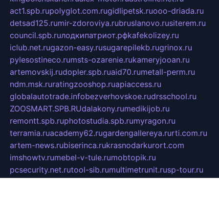
act1.spb.ru
polyglot.com.ru
gidlipetsk.ru
ooo-driada.ru
detsad125.ru
mir-zdoroviya.ru
bruslanovo.ru
siterem.ru
council.spb.ru
лодкипатриот.рф
kafekolizey.ru
iclub.net.ru
gazon-easy.ru
sugarepilekb.ru
grinox.ru
pylesostineco.ru
msts-ozarenie.ru
kameryjooan.ru
artemovskij.ru
dopler.spb.ru
aid70.ru
metall-perm.ru
ndm.msk.ru
ratingzooshop.ru
apiaccess.ru
globalautotrade.info
bezverhovskoe.ru
drsschool.ru
ZOOSMART.SPB.RU
dalakony.ru
medikijob.ru
remontt.spb.ru
photostudia.spb.ru
myragon.ru
terramia.ru
academy62.ru
gardengallereya.ru
rti.com.ru
artem-news.ru
biserinca.ru
krasnodarkurort.com
imshowtv.ru
mebel-v-tule.ru
mobtopik.ru
pcsecurity.net.ru
tool-sib.ru
multimetrunit.ru
sp-tour.ru
fan-cs.ru
santeh-russia.ru
symbian9.net.ru
DSHAIR.RU
tmmotors.spb.ru
xjocuricopii.com
musavtomat.msk.ru
obustrojdom.ru
sovetcik.ru
ybaranovskaya.ru
ppknews.ru
cult-alshei.ru
JAPANRUSSIA.RU