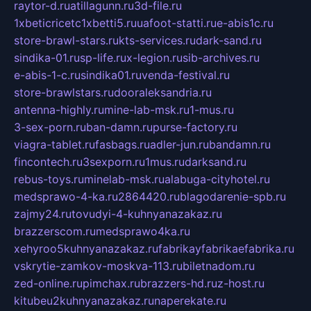
raytor-d.ru
atillagunn.ru
3d-file.ru
1xbeticricetc1xbetti5.ru
uafoot-statti.ru
e-abis1c.ru
store-brawl-stars.ru
kts-services.ru
dark-sand.ru
sindika-01.ru
sp-life.ru
x-legion.ru
sib-archives.ru
e-abis-1-c.ru
sindika01.ru
venda-festival.ru
store-brawlstars.ru
dooraleksandria.ru
antenna-highly.ru
mine-lab-msk.ru
1-mus.ru
3-sex-porn.ru
ban-damn.ru
purse-factory.ru
viagra-tablet.ru
fasbags.ru
adler-jun.ru
bandamn.ru
fincontech.ru
3sexporn.ru
1mus.ru
darksand.ru
rebus-toys.ru
minelab-msk.ru
alabuga-cityhotel.ru
medsprawo-4-ka.ru
2864420.ru
blagodarenie-spb.ru
zajmy24.ru
tovudyi-4-kuhnyanazakaz.ru
brazzerscom.ru
medsprawo4ka.ru
xehyroo5kuhnyanazakaz.ru
fabrikayfabrikaefabrika.ru
vskrytie-zamkov-moskva-113.ru
biletnadom.ru
zed-online.ru
pimchax.ru
brazzers-hd.ru
z-host.ru
kitubeu2kuhnyanazakaz.ru
naperekate.ru