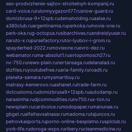
seo-prodvizhenie-sajtov-stroitelnyh-kompanij.ru
card-voice.ru
rulonnyygazon177.ru
snow-guard.ru
domizbrusa-9x12spb.ru
demaholding.ru
aalse.ru
a380club.ru
argentinamia.ru
perkoka.ru
movie-one.ru
perk-oka.ru
g-octopus.ru
sibarchives.ru
andreislyusar.ru
naruto-x.ru
pursefactory.ru
tor-lyubov-i-grom.ru
spayderhed-2022.ru
movieone.ru
evro-dez.ru
webamator.ru
ma-absolut1.ru
avtopomosch27.ru
nv-750.ru
news-plain.ru
nertansaga.ru
delanalad.ru
dizfiles.ru
youtubefree.ru
aria-family.ru
roadli.ru
planeta-samara.ru
mysmartbuy.ru
matrasy-kemerovo.ru
ashanet.ru
trade-farm.ru
dotcustoms.ru
domizbrusa9x12spb.ru
autodamp.ru
narasimha.ru
djcommodities.ru
nv750.ru
x-ton.ru
newsplain.ru
cardvoice.ru
modopaper.ru
manunae.ru
gbget.ru
alfeihavsalnassr.ru
madoma.ru
tajuncos.ru
petrovkasports.ru
porno-online-besplatno.ru
splclub.ru
york-life.ru
doroga-expo.ru
ribery.ru
cleanmedicine.ru