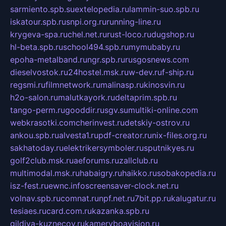
sarmiento.spb.su
extelopedia.ru
lammin-suo.spb.ru
iskatour.spb.ru
snpi.org.ru
running-line.ru
krygeva-spa.ru
chel.net.ru
rust-loco.ru
dugshop.ru
hl-beta.spb.ru
school494.spb.ru
mymubaby.ru
epoha-metalband.ru
ngr.spb.ru
rusgosnews.com
dieselvostok.ru
24hostel.msk.ru
w-dev.ru
f-ship.ru
regsmi.ru
filmnetwork.ru
malinasp.ru
kinosvin.ru
h2o-salon.ru
malutkayork.ru
deltaprim.spb.ru
tango-perm.ru
gooddir.ru
sgv.su
multiki-online.com
webkrasotki.com
cherinvest.ru
detskiy-ostrov.ru
ankou.spb.ru
alvesta1.ru
pdf-creator.ru
nix-files.org.ru
sakhatoday.ru
elektrikersymboler.ru
sputnikyes.ru
golf2club.msk.ru
aeforums.ru
zallclub.ru
multimodal.msk.ru
habaigry.ru
haikko.ru
sobakopedia.ru
isz-fest.ru
ewnc.info
screensaver-clock.net.ru
volnav.spb.ru
comnat.ru
npf.net.ru
7bit.pp.ru
kalugatur.ru
tesiaes.ru
card.com.ru
kazanka.spb.ru
gildiya-kuznecov.ru
kameryboavision.ru