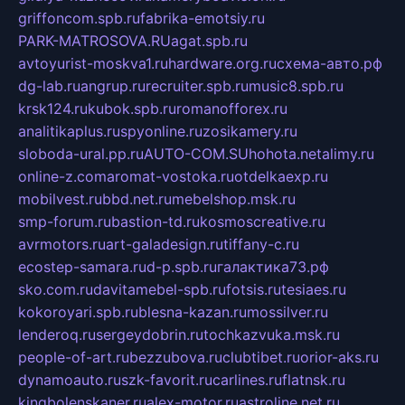
griffoncom.spb.ru
fabrika-emotsiy.ru
PARK-MATROSOVA.RU
agat.spb.ru
avtoyurist-moskva1.ru
hardware.org.ru
схема-авто.рф
dg-lab.ru
angrup.ru
recruiter.spb.ru
music8.spb.ru
krsk124.ru
kubok.spb.ru
romanofforex.ru
analitikaplus.ru
spyonline.ru
zosikamery.ru
sloboda-ural.pp.ru
AUTO-COM.SU
hohota.net
alimy.ru
online-z.com
aromat-vostoka.ru
otdelkaexp.ru
mobilvest.ru
bbd.net.ru
mebelshop.msk.ru
smp-forum.ru
bastion-td.ru
kosmoscreative.ru
avrmotors.ru
art-galadesign.ru
tiffany-c.ru
ecostep-samara.ru
d-p.spb.ru
галактика73.рф
sko.com.ru
davitamebel-spb.ru
fotsis.ru
tesiaes.ru
kokoroyari.spb.ru
blesna-kazan.ru
mossilver.ru
lenderoq.ru
sergeydobrin.ru
tochkazvuka.msk.ru
people-of-art.ru
bezzubova.ru
clubtibet.ru
orior-aks.ru
dynamoauto.ru
szk-favorit.ru
carlines.ru
flatnsk.ru
kingbolenskaner.ru
alex-motor.ru
astroline.net.ru