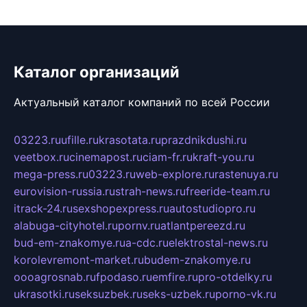
Каталог организаций
Актуальный каталог компаний по всей России
03223.ru
ufille.ru
krasotata.ru
prazdnikdushi.ru
veetbox.ru
cinemapost.ru
ciam-fr.ru
kraft-you.ru
mega-press.ru
03223.ru
web-explore.ru
rastenuya.ru
eurovision-russia.ru
strah-news.ru
freeride-team.ru
itrack-24.ru
sexshopexpress.ru
autostudiopro.ru
alabuga-cityhotel.ru
pornv.ru
atlantpereezd.ru
bud-em-znakomye.ru
a-cdc.ru
elektrostal-news.ru
korolevremont-market.ru
budem-znakomye.ru
oooagrosnab.ru
fpodaso.ru
emfire.ru
pro-otdelky.ru
ukrasotki.ru
seksuzbek.ru
seks-uzbek.ru
porno-vk.ru