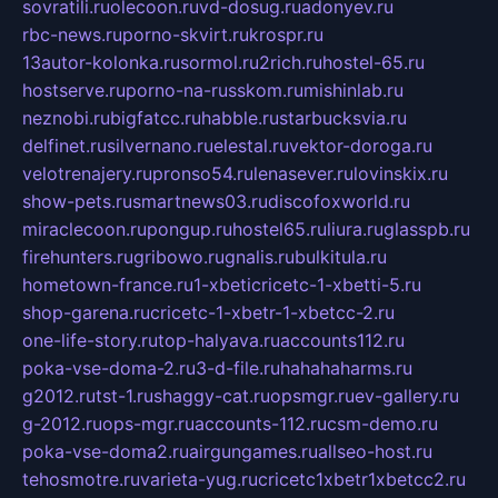
sovratili.ru
olecoon.ru
vd-dosug.ru
adonyev.ru
rbc-news.ru
porno-skvirt.ru
krospr.ru
13autor-kolonka.ru
sormol.ru
2rich.ru
hostel-65.ru
hostserve.ru
porno-na-russkom.ru
mishinlab.ru
neznobi.ru
bigfatcc.ru
habble.ru
starbucksvia.ru
delfinet.ru
silvernano.ru
elestal.ru
vektor-doroga.ru
velotrenajery.ru
pronso54.ru
lenasever.ru
lovinskix.ru
show-pets.ru
smartnews03.ru
discofoxworld.ru
miraclecoon.ru
pongup.ru
hostel65.ru
liura.ru
glasspb.ru
firehunters.ru
gribowo.ru
gnalis.ru
bulkitula.ru
hometown-france.ru
1-xbeticricetc-1-xbetti-5.ru
shop-garena.ru
cricetc-1-xbetr-1-xbetcc-2.ru
one-life-story.ru
top-halyava.ru
accounts112.ru
poka-vse-doma-2.ru
3-d-file.ru
hahahaharms.ru
g2012.ru
tst-1.ru
shaggy-cat.ru
opsmgr.ru
ev-gallery.ru
g-2012.ru
ops-mgr.ru
accounts-112.ru
csm-demo.ru
poka-vse-doma2.ru
airgungames.ru
allseo-host.ru
tehosmotre.ru
varieta-yug.ru
cricetc1xbetr1xbetcc2.ru