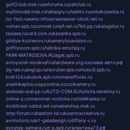
golf2club.msk.ru
aeforums.ru
zallclub.ru
multimodal.msk.ru
habaigry.ru
haikko.ru
sobakopedia.ru
isz-fest.ru
ewnc.info
screensaver-clock.net.ru
volnav.spb.ru
comnat.ru
npf.net.ru
7bit.pp.ru
kalugatur.ru
tesiaes.ru
card.com.ru
kazanka.spb.ru
gildiya-kuznecov.ru
kameryboavision.ru
griffoncom.spb.ru
fabrika-emotsiy.ru
PARK-MATROSOVA.RU
agat.spb.ru
avtoyurist-moskva1.ru
hardware.org.ru
схема-авто.рф
dg-lab.ru
angrup.ru
recruiter.spb.ru
music8.spb.ru
krsk124.ru
kubok.spb.ru
romanofforex.ru
analitikaplus.ru
spyonline.ru
zosikamery.ru
sloboda-ural.pp.ru
AUTO-COM.SU
hohota.net
alimy.ru
online-z.com
aromat-vostoka.ru
otdelkaexp.ru
mobilvest.ru
bbd.net.ru
mebelshop.msk.ru
smp-forum.ru
bastion-td.ru
kosmoscreative.ru
avrmotors.ru
art-galadesign.ru
tiffany-c.ru
ecostep-samara.ru
d-p.spb.ru
галактика73.рф