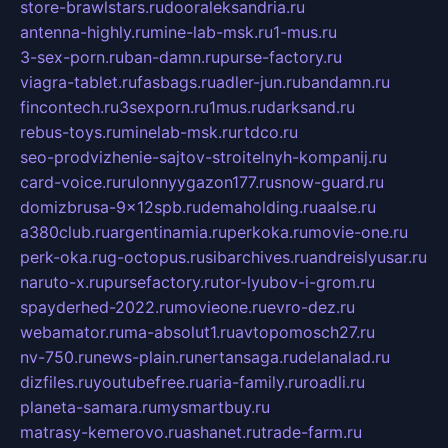
store-brawlstars.ru
dooraleksandria.ru
antenna-highly.ru
mine-lab-msk.ru
1-mus.ru
3-sex-porn.ru
ban-damn.ru
purse-factory.ru
viagra-tablet.ru
fasbags.ru
adler-jun.ru
bandamn.ru
fincontech.ru
3sexporn.ru
1mus.ru
darksand.ru
rebus-toys.ru
minelab-msk.ru
rtdco.ru
seo-prodvizhenie-sajtov-stroitelnyh-kompanij.ru
card-voice.ru
rulonnyygazon177.ru
snow-guard.ru
domizbrusa-9x12spb.ru
demaholding.ru
aalse.ru
a380club.ru
argentinamia.ru
perkoka.ru
movie-one.ru
perk-oka.ru
g-octopus.ru
sibarchives.ru
andreislyusar.ru
naruto-x.ru
pursefactory.ru
tor-lyubov-i-grom.ru
spayderhed-2022.ru
movieone.ru
evro-dez.ru
webamator.ru
ma-absolut1.ru
avtopomosch27.ru
nv-750.ru
news-plain.ru
nertansaga.ru
delanalad.ru
dizfiles.ru
youtubefree.ru
aria-family.ru
roadli.ru
planeta-samara.ru
mysmartbuy.ru
matrasy-kemerovo.ru
ashanet.ru
trade-farm.ru