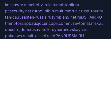
imshowtv.ru
mebel-v-tule.ru
mobtopik.ru
pcsecurity.net.ru
tool-sib.ru
multimetrunit.ru
sp-tour.ru
fan-cs.ru
santeh-russia.ru
symbian9.net.ru
DSHAIR.RU
tmmotors.spb.ru
xjocuricopii.com
musavtomat.msk.ru
obustrojdom.ru
sovetcik.ru
ybaranovskaya.ru
ppknews.ru
cult-alshei.ru
JAPANRUSSIA.RU
proekciyamebel.ru
imper-finans.ru
rim.org.ru
glamourai.ru
brassminus.ru
zabor-pro.ru
ftn.pp.ru
dorogoe58.ru
laimengpacker.ru
kuzova-zapchasti.ru
sageerp.ru
taxodrom.ru
dsrazvitie.ru
hardcity.net.ru
ratinghomegames.ru
topservice25.ru
gubernyan.ru
gtglasslined.ru
ii4.ru
tssport.spb.ru
andorra24.com
blackwallstreet.ru
oboimos.ru
optim-doors.com.ru
ikuch.ru
nycr.org.ru
npa21.ru
vremya-ch.spb.ru
desert000.ru
ivtorgi.ru
ifiori.ru
catalog-statei.ru
dcv.org.ru
spetsmaster174.ru
ipkameryhiseeu.ru
dum26.ru
ruspol.spb.ru
fr-opendp.ru
kam-solnyshko.ru
cheyenne-arapaho.ru
sevzapmetal.spb.ru