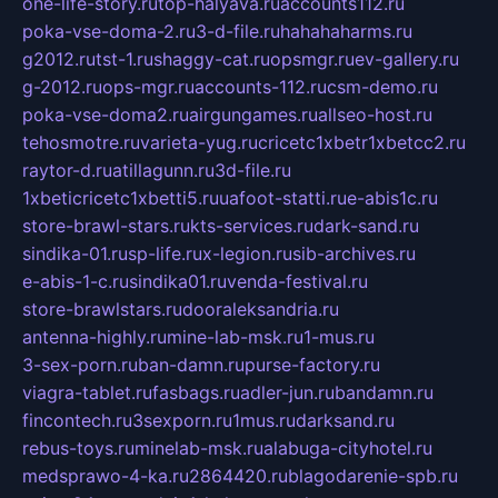
one-life-story.ru
top-halyava.ru
accounts112.ru
poka-vse-doma-2.ru
3-d-file.ru
hahahaharms.ru
g2012.ru
tst-1.ru
shaggy-cat.ru
opsmgr.ru
ev-gallery.ru
g-2012.ru
ops-mgr.ru
accounts-112.ru
csm-demo.ru
poka-vse-doma2.ru
airgungames.ru
allseo-host.ru
tehosmotre.ru
varieta-yug.ru
cricetc1xbetr1xbetcc2.ru
raytor-d.ru
atillagunn.ru
3d-file.ru
1xbeticricetc1xbetti5.ru
uafoot-statti.ru
e-abis1c.ru
store-brawl-stars.ru
kts-services.ru
dark-sand.ru
sindika-01.ru
sp-life.ru
x-legion.ru
sib-archives.ru
e-abis-1-c.ru
sindika01.ru
venda-festival.ru
store-brawlstars.ru
dooraleksandria.ru
antenna-highly.ru
mine-lab-msk.ru
1-mus.ru
3-sex-porn.ru
ban-damn.ru
purse-factory.ru
viagra-tablet.ru
fasbags.ru
adler-jun.ru
bandamn.ru
fincontech.ru
3sexporn.ru
1mus.ru
darksand.ru
rebus-toys.ru
minelab-msk.ru
alabuga-cityhotel.ru
medsprawo-4-ka.ru
2864420.ru
blagodarenie-spb.ru