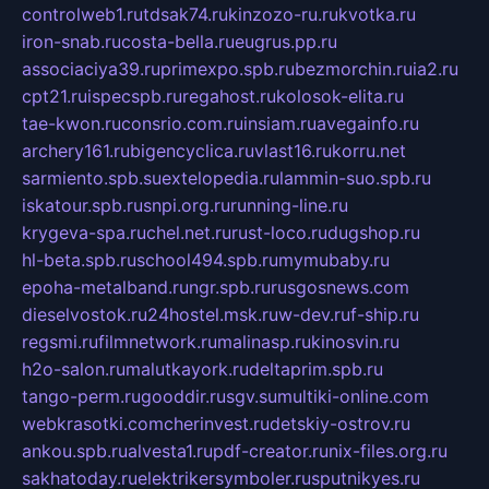
controlweb1.ru
tdsak74.ru
kinzozo-ru.ru
kvotka.ru
iron-snab.ru
costa-bella.ru
eugrus.pp.ru
associaciya39.ru
primexpo.spb.ru
bezmorchin.ru
ia2.ru
cpt21.ru
ispecspb.ru
regahost.ru
kolosok-elita.ru
tae-kwon.ru
consrio.com.ru
insiam.ru
avegainfo.ru
archery161.ru
bigencyclica.ru
vlast16.ru
korru.net
sarmiento.spb.su
extelopedia.ru
lammin-suo.spb.ru
iskatour.spb.ru
snpi.org.ru
running-line.ru
krygeva-spa.ru
chel.net.ru
rust-loco.ru
dugshop.ru
hl-beta.spb.ru
school494.spb.ru
mymubaby.ru
epoha-metalband.ru
ngr.spb.ru
rusgosnews.com
dieselvostok.ru
24hostel.msk.ru
w-dev.ru
f-ship.ru
regsmi.ru
filmnetwork.ru
malinasp.ru
kinosvin.ru
h2o-salon.ru
malutkayork.ru
deltaprim.spb.ru
tango-perm.ru
gooddir.ru
sgv.su
multiki-online.com
webkrasotki.com
cherinvest.ru
detskiy-ostrov.ru
ankou.spb.ru
alvesta1.ru
pdf-creator.ru
nix-files.org.ru
sakhatoday.ru
elektrikersymboler.ru
sputnikyes.ru