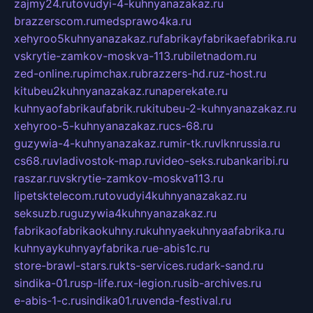
zajmy24.ru
tovudyi-4-kuhnyanazakaz.ru
brazzerscom.ru
medsprawo4ka.ru
xehyroo5kuhnyanazakaz.ru
fabrikayfabrikaefabrika.ru
vskrytie-zamkov-moskva-113.ru
biletnadom.ru
zed-online.ru
pimchax.ru
brazzers-hd.ru
z-host.ru
kitubeu2kuhnyanazakaz.ru
naperekate.ru
kuhnyaofabrikaufabrik.ru
kitubeu-2-kuhnyanazakaz.ru
xehyroo-5-kuhnyanazakaz.ru
cs-68.ru
guzywia-4-kuhnyanazakaz.ru
mir-tk.ru
vlknrussia.ru
cs68.ru
vladivostok-map.ru
video-seks.ru
bankaribi.ru
raszar.ru
vskrytie-zamkov-moskva113.ru
lipetsktelecom.ru
tovudyi4kuhnyanazakaz.ru
seksuzb.ru
guzywia4kuhnyanazakaz.ru
fabrikaofabrikaokuhny.ru
kuhnyaekuhnyaafabrika.ru
kuhnyaykuhnyayfabrika.ru
e-abis1c.ru
store-brawl-stars.ru
kts-services.ru
dark-sand.ru
sindika-01.ru
sp-life.ru
x-legion.ru
sib-archives.ru
e-abis-1-c.ru
sindika01.ru
venda-festival.ru