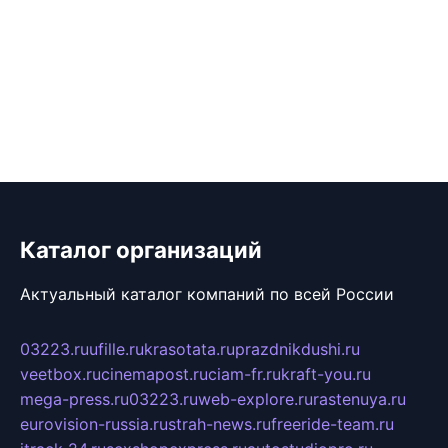
Каталог организаций
Актуальный каталог компаний по всей России
03223.ru
ufille.ru
krasotata.ru
prazdnikdushi.ru
veetbox.ru
cinemapost.ru
ciam-fr.ru
kraft-you.ru
mega-press.ru
03223.ru
web-explore.ru
rastenuya.ru
eurovision-russia.ru
strah-news.ru
freeride-team.ru