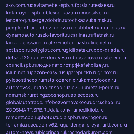
sko.com.ru
davitamebel-spb.ru
fotsis.ru
tesiaes.ru
kokoroyari.spb.ru
blesna-kazan.ru
mossilver.ru
lenderoq.ru
sergeydobrin.ru
tochkazvuka.msk.ru
people-of-art.ru
bezzubova.ru
clubtibet.ru
orior-aks.ru
dynamoauto.ru
szk-favorit.ru
carlines.ru
flatnsk.ru
kingbolenskaner.ru
alex-motor.ru
astroline.net.ru
act1.spb.ru
polyglot.com.ru
gidlipetsk.ru
ooo-driada.ru
detsad125.ru
mir-zdoroviya.ru
bruslanovo.ru
siterem.ru
council.spb.ru
лодкипатриот.рф
kafekolizey.ru
iclub.net.ru
gazon-easy.ru
sugarepilekb.ru
grinox.ru
pylesostineco.ru
msts-ozarenie.ru
kameryjooan.ru
artemovskij.ru
dopler.spb.ru
aid70.ru
metall-perm.ru
ndm.msk.ru
ratingzooshop.ru
apiaccess.ru
globalautotrade.info
bezverhovskoe.ru
drsschool.ru
ZOOSMART.SPB.RU
dalakony.ru
medikijob.ru
remontt.spb.ru
photostudia.spb.ru
myragon.ru
terramia.ru
academy62.ru
gardengallereya.ru
rti.com.ru
artem-news.ru
biserinca.ru
krasnodarkurort.com