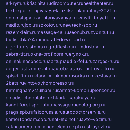
arkrym.ru
kristinita.ru
dircomputer.ru
healthenter.ru
textexperts.ru
pivnaya-kruzhka.ru
kinofilmy-2021.ru
demolalapaluza.ru
tanyavanya.ru
remstir-tolyatti.ru
msdip.ru
jdol.ru
sokolovr.ru
newtech-spb.ru
rezemkleim.ru
massage-tai.ru
seonub.ru
zvonitut.ru
biolisichka24.ru
mncraft-download.ru
algoritm-sistema.ru
godflesh.ru
ru-industria.ru
zebra-tlt.ru
okna-proficom.ru
erynok.ru
onlinekinospace.ru
startupstudio-fefu.ru
zarges-ru.ru
gegenjustizunrecht.ru
autobalashov.ru
utrovortu.ru
spiski-firm.ru
elara-m.ru
kinomusorka.ru
mkcslava.ru
2bets.ru
vintovoykompressor.ru
birminghamvsfulham.ru
sarmat-komp.ru
pioneeri.ru
amadis-chocolate.ru
shkurki-karakulya.ru
kanotiforet.spb.ru
tutmassage.ru
ecolog.org.ru
praga.spb.ru
falcorussia.ru
autodoctorservis.ru
kamertondom.spb.ru
net-life.net.ru
avto-vozim.ru
sakhcamera.ru
alliance-electro.spb.ru
stroyavt.ru