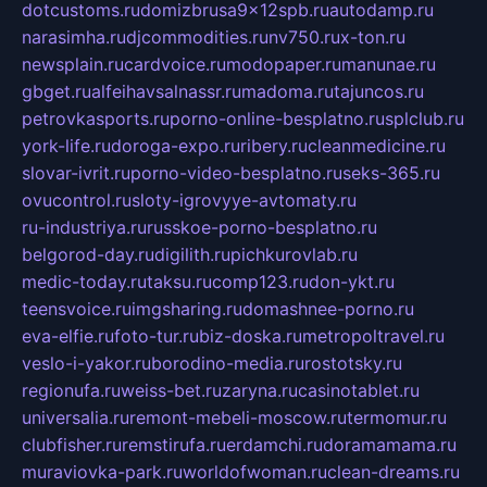
dotcustoms.ru
domizbrusa9x12spb.ru
autodamp.ru
narasimha.ru
djcommodities.ru
nv750.ru
x-ton.ru
newsplain.ru
cardvoice.ru
modopaper.ru
manunae.ru
gbget.ru
alfeihavsalnassr.ru
madoma.ru
tajuncos.ru
petrovkasports.ru
porno-online-besplatno.ru
splclub.ru
york-life.ru
doroga-expo.ru
ribery.ru
cleanmedicine.ru
slovar-ivrit.ru
porno-video-besplatno.ru
seks-365.ru
ovucontrol.ru
sloty-igrovyye-avtomaty.ru
ru-industriya.ru
russkoe-porno-besplatno.ru
belgorod-day.ru
digilith.ru
pichkurovlab.ru
medic-today.ru
taksu.ru
comp123.ru
don-ykt.ru
teensvoice.ru
imgsharing.ru
domashnee-porno.ru
eva-elfie.ru
foto-tur.ru
biz-doska.ru
metropoltravel.ru
veslo-i-yakor.ru
borodino-media.ru
rostotsky.ru
regionufa.ru
weiss-bet.ru
zaryna.ru
casinotablet.ru
universalia.ru
remont-mebeli-moscow.ru
termomur.ru
clubfisher.ru
remstirufa.ru
erdamchi.ru
doramamama.ru
muraviovka-park.ru
worldofwoman.ru
clean-dreams.ru