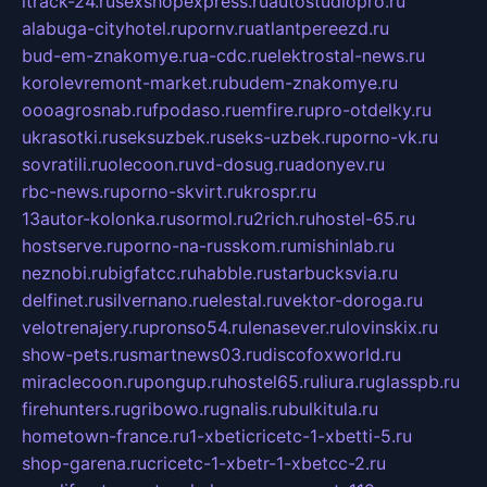
itrack-24.ru
sexshopexpress.ru
autostudiopro.ru
alabuga-cityhotel.ru
pornv.ru
atlantpereezd.ru
bud-em-znakomye.ru
a-cdc.ru
elektrostal-news.ru
korolevremont-market.ru
budem-znakomye.ru
oooagrosnab.ru
fpodaso.ru
emfire.ru
pro-otdelky.ru
ukrasotki.ru
seksuzbek.ru
seks-uzbek.ru
porno-vk.ru
sovratili.ru
olecoon.ru
vd-dosug.ru
adonyev.ru
rbc-news.ru
porno-skvirt.ru
krospr.ru
13autor-kolonka.ru
sormol.ru
2rich.ru
hostel-65.ru
hostserve.ru
porno-na-russkom.ru
mishinlab.ru
neznobi.ru
bigfatcc.ru
habble.ru
starbucksvia.ru
delfinet.ru
silvernano.ru
elestal.ru
vektor-doroga.ru
velotrenajery.ru
pronso54.ru
lenasever.ru
lovinskix.ru
show-pets.ru
smartnews03.ru
discofoxworld.ru
miraclecoon.ru
pongup.ru
hostel65.ru
liura.ru
glasspb.ru
firehunters.ru
gribowo.ru
gnalis.ru
bulkitula.ru
hometown-france.ru
1-xbeticricetc-1-xbetti-5.ru
shop-garena.ru
cricetc-1-xbetr-1-xbetcc-2.ru