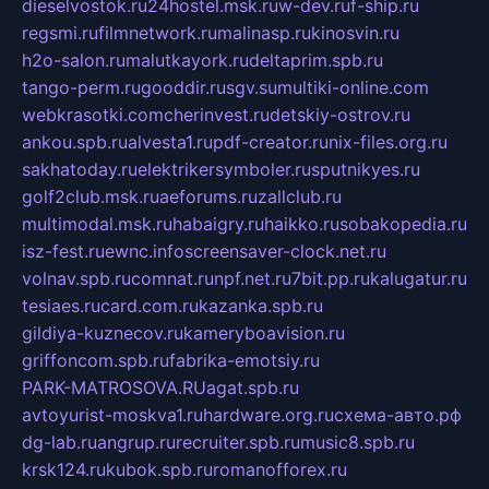
dieselvostok.ru
24hostel.msk.ru
w-dev.ru
f-ship.ru
regsmi.ru
filmnetwork.ru
malinasp.ru
kinosvin.ru
h2o-salon.ru
malutkayork.ru
deltaprim.spb.ru
tango-perm.ru
gooddir.ru
sgv.su
multiki-online.com
webkrasotki.com
cherinvest.ru
detskiy-ostrov.ru
ankou.spb.ru
alvesta1.ru
pdf-creator.ru
nix-files.org.ru
sakhatoday.ru
elektrikersymboler.ru
sputnikyes.ru
golf2club.msk.ru
aeforums.ru
zallclub.ru
multimodal.msk.ru
habaigry.ru
haikko.ru
sobakopedia.ru
isz-fest.ru
ewnc.info
screensaver-clock.net.ru
volnav.spb.ru
comnat.ru
npf.net.ru
7bit.pp.ru
kalugatur.ru
tesiaes.ru
card.com.ru
kazanka.spb.ru
gildiya-kuznecov.ru
kameryboavision.ru
griffoncom.spb.ru
fabrika-emotsiy.ru
PARK-MATROSOVA.RU
agat.spb.ru
avtoyurist-moskva1.ru
hardware.org.ru
схема-авто.рф
dg-lab.ru
angrup.ru
recruiter.spb.ru
music8.spb.ru
krsk124.ru
kubok.spb.ru
romanofforex.ru