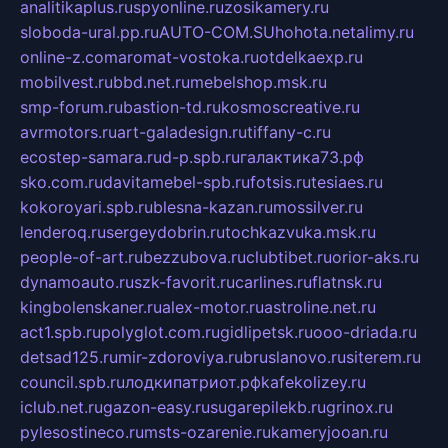
analitikaplus.ru
spyonline.ru
zosikamery.ru
sloboda-ural.pp.ru
AUTO-COM.SU
hohota.net
alimy.ru
online-z.com
aromat-vostoka.ru
otdelkaexp.ru
mobilvest.ru
bbd.net.ru
mebelshop.msk.ru
smp-forum.ru
bastion-td.ru
kosmoscreative.ru
avrmotors.ru
art-galadesign.ru
tiffany-c.ru
ecostep-samara.ru
d-p.spb.ru
галактика73.рф
sko.com.ru
davitamebel-spb.ru
fotsis.ru
tesiaes.ru
kokoroyari.spb.ru
blesna-kazan.ru
mossilver.ru
lenderoq.ru
sergeydobrin.ru
tochkazvuka.msk.ru
people-of-art.ru
bezzubova.ru
clubtibet.ru
orior-aks.ru
dynamoauto.ru
szk-favorit.ru
carlines.ru
flatnsk.ru
kingbolenskaner.ru
alex-motor.ru
astroline.net.ru
act1.spb.ru
polyglot.com.ru
gidlipetsk.ru
ooo-driada.ru
detsad125.ru
mir-zdoroviya.ru
bruslanovo.ru
siterem.ru
council.spb.ru
лодкипатриот.рф
kafekolizey.ru
iclub.net.ru
gazon-easy.ru
sugarepilekb.ru
grinox.ru
pylesostineco.ru
msts-ozarenie.ru
kameryjooan.ru