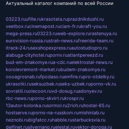
Актуальный каталог компаний по всей России
03223.ru
ufille.ru
krasotata.ru
prazdnikdushi.ru
veetbox.ru
cinemapost.ru
ciam-fr.ru
kraft-you.ru
mega-press.ru
03223.ru
web-explore.ru
rastenuya.ru
eurovision-russia.ru
strah-news.ru
freeride-team.ru
itrack-24.ru
sexshopexpress.ru
autostudiopro.ru
alabuga-cityhotel.ru
pornv.ru
atlantpereezd.ru
bud-em-znakomye.ru
a-cdc.ru
elektrostal-news.ru
korolevremont-market.ru
budem-znakomye.ru
oooagrosnab.ru
fpodaso.ru
emfire.ru
pro-otdelky.ru
ukrasotki.ru
seksuzbek.ru
seks-uzbek.ru
porno-vk.ru
sovratili.ru
olecoon.ru
vd-dosug.ru
adonyev.ru
rbc-news.ru
porno-skvirt.ru
krospr.ru
13autor-kolonka.ru
sormol.ru
2rich.ru
hostel-65.ru
hostserve.ru
porno-na-russkom.ru
mishinlab.ru
neznobi.ru
bigfatcc.ru
habble.ru
starbucksvia.ru
delfinet.ru
silvernano.ru
elestal.ru
vektor-doroga.ru