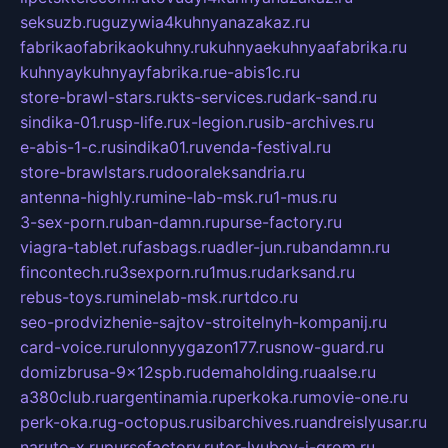
seksuzb.ru
guzywia4kuhnyanazakaz.ru
fabrikaofabrikaokuhny.ru
kuhnyaekuhnyaafabrika.ru
kuhnyaykuhnyayfabrika.ru
e-abis1c.ru
store-brawl-stars.ru
kts-services.ru
dark-sand.ru
sindika-01.ru
sp-life.ru
x-legion.ru
sib-archives.ru
e-abis-1-c.ru
sindika01.ru
venda-festival.ru
store-brawlstars.ru
dooraleksandria.ru
antenna-highly.ru
mine-lab-msk.ru
1-mus.ru
3-sex-porn.ru
ban-damn.ru
purse-factory.ru
viagra-tablet.ru
fasbags.ru
adler-jun.ru
bandamn.ru
fincontech.ru
3sexporn.ru
1mus.ru
darksand.ru
rebus-toys.ru
minelab-msk.ru
rtdco.ru
seo-prodvizhenie-sajtov-stroitelnyh-kompanij.ru
card-voice.ru
rulonnyygazon177.ru
snow-guard.ru
domizbrusa-9x12spb.ru
demaholding.ru
aalse.ru
a380club.ru
argentinamia.ru
perkoka.ru
movie-one.ru
perk-oka.ru
g-octopus.ru
sibarchives.ru
andreislyusar.ru
naruto-x.ru
pursefactory.ru
tor-lyubov-i-grom.ru