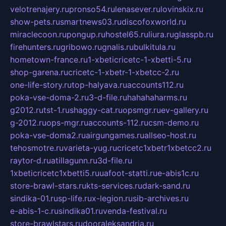
velotrenajery.ru
pronso54.ru
lenasever.ru
lovinskix.ru
show-pets.ru
smartnews03.ru
discofoxworld.ru
miraclecoon.ru
pongup.ru
hostel65.ru
liura.ru
glasspb.ru
firehunters.ru
gribowo.ru
gnalis.ru
bulkitula.ru
hometown-france.ru
1-xbeticricetc-1-xbetti-5.ru
shop-garena.ru
cricetc-1-xbetr-1-xbetcc-2.ru
one-life-story.ru
top-halyava.ru
accounts112.ru
poka-vse-doma-2.ru
3-d-file.ru
hahahaharms.ru
g2012.ru
tst-1.ru
shaggy-cat.ru
opsmgr.ru
ev-gallery.ru
g-2012.ru
ops-mgr.ru
accounts-112.ru
csm-demo.ru
poka-vse-doma2.ru
airgungames.ru
allseo-host.ru
tehosmotre.ru
varieta-yug.ru
cricetc1xbetr1xbetcc2.ru
raytor-d.ru
atillagunn.ru
3d-file.ru
1xbeticricetc1xbetti5.ru
uafoot-statti.ru
e-abis1c.ru
store-brawl-stars.ru
kts-services.ru
dark-sand.ru
sindika-01.ru
sp-life.ru
x-legion.ru
sib-archives.ru
e-abis-1-c.ru
sindika01.ru
venda-festival.ru
store-brawlstars.ru
dooraleksandria.ru