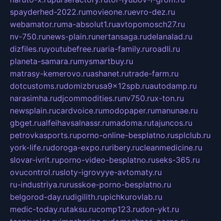
spayderhed-2022.ru
movieone.ru
evro-dez.ru
webamator.ru
ma-absolut1.ru
avtopomosch27.ru
nv-750.ru
news-plain.ru
nertansaga.ru
delanalad.ru
dizfiles.ru
youtubefree.ru
aria-family.ru
roadli.ru
planeta-samara.ru
mysmartbuy.ru
matrasy-kemerovo.ru
ashanet.ru
trade-farm.ru
dotcustoms.ru
domizbrusa9x12spb.ru
autodamp.ru
narasimha.ru
djcommodities.ru
nv750.ru
x-ton.ru
newsplain.ru
cardvoice.ru
modopaper.ru
manunae.ru
gbget.ru
alfeihavsalnassr.ru
madoma.ru
tajuncos.ru
petrovkasports.ru
porno-online-besplatno.ru
splclub.ru
york-life.ru
doroga-expo.ru
ribery.ru
cleanmedicine.ru
slovar-ivrit.ru
porno-video-besplatno.ru
seks-365.ru
ovucontrol.ru
sloty-igrovyye-avtomaty.ru
ru-industriya.ru
russkoe-porno-besplatno.ru
belgorod-day.ru
digilith.ru
pichkurovlab.ru
medic-today.ru
taksu.ru
comp123.ru
don-ykt.ru