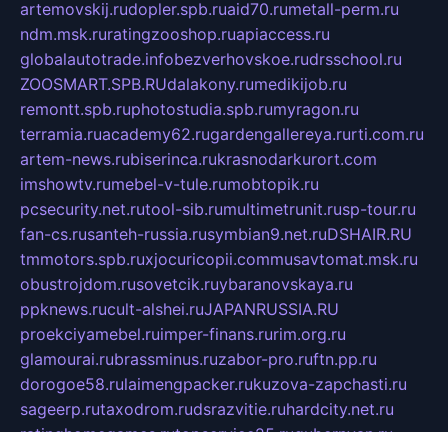
artemovskij.ru
dopler.spb.ru
aid70.ru
metall-perm.ru
ndm.msk.ru
ratingzooshop.ru
apiaccess.ru
globalautotrade.info
bezverhovskoe.ru
drsschool.ru
ZOOSMART.SPB.RU
dalakony.ru
medikijob.ru
remontt.spb.ru
photostudia.spb.ru
myragon.ru
terramia.ru
academy62.ru
gardengallereya.ru
rti.com.ru
artem-news.ru
biserinca.ru
krasnodarkurort.com
imshowtv.ru
mebel-v-tule.ru
mobtopik.ru
pcsecurity.net.ru
tool-sib.ru
multimetrunit.ru
sp-tour.ru
fan-cs.ru
santeh-russia.ru
symbian9.net.ru
DSHAIR.RU
tmmotors.spb.ru
xjocuricopii.com
musavtomat.msk.ru
obustrojdom.ru
sovetcik.ru
ybaranovskaya.ru
ppknews.ru
cult-alshei.ru
JAPANRUSSIA.RU
proekciyamebel.ru
imper-finans.ru
rim.org.ru
glamourai.ru
brassminus.ru
zabor-pro.ru
ftn.pp.ru
dorogoe58.ru
laimengpacker.ru
kuzova-zapchasti.ru
sageerp.ru
taxodrom.ru
dsrazvitie.ru
hardcity.net.ru
ratinghomegames.ru
topservice25.ru
gubernyan.ru