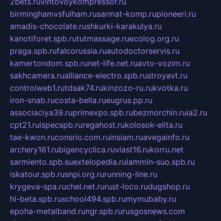
2bets.ru
vintovoykompressor.ru
birminghamvsfulham.ru
sarmat-komp.ru
pioneeri.ru
amadis-chocolate.ru
shkurki-karakulya.ru
kanotiforet.spb.ru
tutmassage.ru
ecolog.org.ru
praga.spb.ru
falcorussia.ru
autodoctorservis.ru
kamertondom.spb.ru
net-life.net.ru
avto-vozim.ru
sakhcamera.ru
alliance-electro.spb.ru
stroyavt.ru
controlweb1.ru
tdsak74.ru
kinzozo-ru.ru
kvotka.ru
iron-snab.ru
costa-bella.ru
eugrus.pp.ru
associaciya39.ru
primexpo.spb.ru
bezmorchin.ru
ia2.ru
cpt21.ru
ispecspb.ru
regahost.ru
kolosok-elita.ru
tae-kwon.ru
consrio.com.ru
insiam.ru
avegainfo.ru
archery161.ru
bigencyclica.ru
vlast16.ru
korru.net
sarmiento.spb.su
extelopedia.ru
lammin-suo.spb.ru
iskatour.spb.ru
snpi.org.ru
running-line.ru
krygeva-spa.ru
chel.net.ru
rust-loco.ru
dugshop.ru
hl-beta.spb.ru
school494.spb.ru
mymubaby.ru
epoha-metalband.ru
ngr.spb.ru
rusgosnews.com