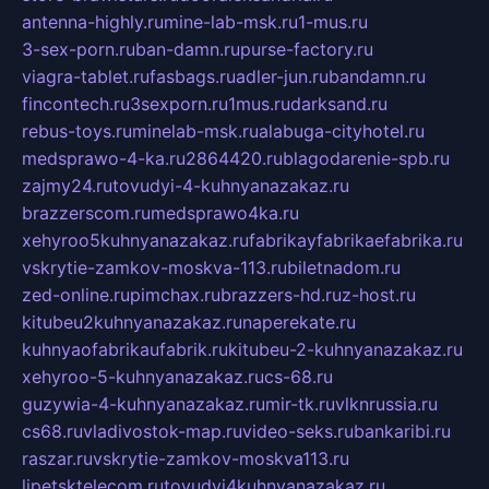
antenna-highly.ru
mine-lab-msk.ru
1-mus.ru
3-sex-porn.ru
ban-damn.ru
purse-factory.ru
viagra-tablet.ru
fasbags.ru
adler-jun.ru
bandamn.ru
fincontech.ru
3sexporn.ru
1mus.ru
darksand.ru
rebus-toys.ru
minelab-msk.ru
alabuga-cityhotel.ru
medsprawo-4-ka.ru
2864420.ru
blagodarenie-spb.ru
zajmy24.ru
tovudyi-4-kuhnyanazakaz.ru
brazzerscom.ru
medsprawo4ka.ru
xehyroo5kuhnyanazakaz.ru
fabrikayfabrikaefabrika.ru
vskrytie-zamkov-moskva-113.ru
biletnadom.ru
zed-online.ru
pimchax.ru
brazzers-hd.ru
z-host.ru
kitubeu2kuhnyanazakaz.ru
naperekate.ru
kuhnyaofabrikaufabrik.ru
kitubeu-2-kuhnyanazakaz.ru
xehyroo-5-kuhnyanazakaz.ru
cs-68.ru
guzywia-4-kuhnyanazakaz.ru
mir-tk.ru
vlknrussia.ru
cs68.ru
vladivostok-map.ru
video-seks.ru
bankaribi.ru
raszar.ru
vskrytie-zamkov-moskva113.ru
lipetsktelecom.ru
tovudyi4kuhnyanazakaz.ru