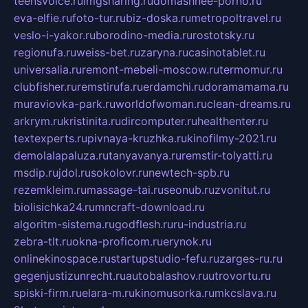
teensvoice.ru
imgsharing.ru
domashnee-porno.ru
eva-elfie.ru
foto-tur.ru
biz-doska.ru
metropoltravel.ru
veslo-i-yakor.ru
borodino-media.ru
rostotsky.ru
regionufa.ru
weiss-bet.ru
zaryna.ru
casinotablet.ru
universalia.ru
remont-mebeli-moscow.ru
termomur.ru
clubfisher.ru
remstirufa.ru
erdamchi.ru
doramamama.ru
muraviovka-park.ru
worldofwoman.ru
clean-dreams.ru
arkrym.ru
kristinita.ru
dircomputer.ru
healthenter.ru
textexperts.ru
pivnaya-kruzhka.ru
kinofilmy-2021.ru
demolalapaluza.ru
tanyavanya.ru
remstir-tolyatti.ru
msdip.ru
jdol.ru
sokolovr.ru
newtech-spb.ru
rezemkleim.ru
massage-tai.ru
seonub.ru
zvonitut.ru
biolisichka24.ru
mncraft-download.ru
algoritm-sistema.ru
godflesh.ru
ru-industria.ru
zebra-tlt.ru
okna-proficom.ru
erynok.ru
onlinekinospace.ru
startupstudio-fefu.ru
zarges-ru.ru
gegenjustizunrecht.ru
autobalashov.ru
utrovortu.ru
spiski-firm.ru
elara-m.ru
kinomusorka.ru
mkcslava.ru