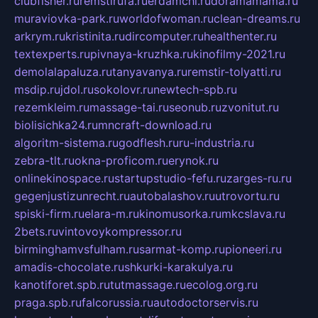
clubfisher.ru
remstirufa.ru
erdamchi.ru
doramamama.ru
muraviovka-park.ru
worldofwoman.ru
clean-dreams.ru
arkrym.ru
kristinita.ru
dircomputer.ru
healthenter.ru
textexperts.ru
pivnaya-kruzhka.ru
kinofilmy-2021.ru
demolalapaluza.ru
tanyavanya.ru
remstir-tolyatti.ru
msdip.ru
jdol.ru
sokolovr.ru
newtech-spb.ru
rezemkleim.ru
massage-tai.ru
seonub.ru
zvonitut.ru
biolisichka24.ru
mncraft-download.ru
algoritm-sistema.ru
godflesh.ru
ru-industria.ru
zebra-tlt.ru
okna-proficom.ru
erynok.ru
onlinekinospace.ru
startupstudio-fefu.ru
zarges-ru.ru
gegenjustizunrecht.ru
autobalashov.ru
utrovortu.ru
spiski-firm.ru
elara-m.ru
kinomusorka.ru
mkcslava.ru
2bets.ru
vintovoykompressor.ru
birminghamvsfulham.ru
sarmat-komp.ru
pioneeri.ru
amadis-chocolate.ru
shkurki-karakulya.ru
kanotiforet.spb.ru
tutmassage.ru
ecolog.org.ru
praga.spb.ru
falcorussia.ru
autodoctorservis.ru