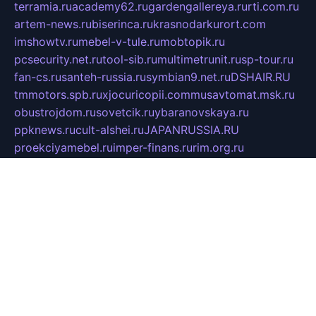
terramia.ru
academy62.ru
gardengallereya.ru
rti.com.ru
artem-news.ru
biserinca.ru
krasnodarkurort.com
imshowtv.ru
mebel-v-tule.ru
mobtopik.ru
pcsecurity.net.ru
tool-sib.ru
multimetrunit.ru
sp-tour.ru
fan-cs.ru
santeh-russia.ru
symbian9.net.ru
DSHAIR.RU
tmmotors.spb.ru
xjocuricopii.com
musavtomat.msk.ru
obustrojdom.ru
sovetcik.ru
ybaranovskaya.ru
ppknews.ru
cult-alshei.ru
JAPANRUSSIA.RU
proekciyamebel.ru
imper-finans.ru
rim.org.ru
glamourai.ru
brassminus.ru
zabor-pro.ru
ftn.pp.ru
dorogoe58.ru
laimengpacker.ru
kuzova-zapchasti.ru
sageerp.ru
taxodrom.ru
dsrazvitie.ru
hardcity.net.ru
ratinghomegames.ru
topservice25.ru
gubernyan.ru
gtglasslined.ru
ii4.ru
tssport.spb.ru
andorra24.com
blackwallstreet.ru
oboimos.ru
optim-doors.com.ru
ikuch.ru
nycr.org.ru
npa21.ru
vremya-ch.spb.ru
desert000.ru
ivtorgi.ru
ifiori.ru
catalog-statei.ru
dcv.org.ru
spetsmaster174.ru
ipkameryhiseeu.ru