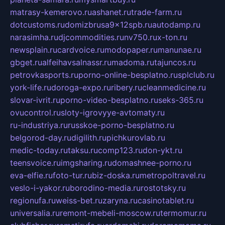
matrasy-kemerovo.ru
ashanet.ru
trade-farm.ru
dotcustoms.ru
domizbrusa9x12spb.ru
autodamp.ru
narasimha.ru
djcommodities.ru
nv750.ru
x-ton.ru
newsplain.ru
cardvoice.ru
modopaper.ru
manunae.ru
gbget.ru
alfeihavsalnassr.ru
madoma.ru
tajuncos.ru
petrovkasports.ru
porno-online-besplatno.ru
splclub.ru
york-life.ru
doroga-expo.ru
ribery.ru
cleanmedicine.ru
slovar-ivrit.ru
porno-video-besplatno.ru
seks-365.ru
ovucontrol.ru
sloty-igrovyye-avtomaty.ru
ru-industriya.ru
russkoe-porno-besplatno.ru
belgorod-day.ru
digilith.ru
pichkurovlab.ru
medic-today.ru
taksu.ru
comp123.ru
don-ykt.ru
teensvoice.ru
imgsharing.ru
domashnee-porno.ru
eva-elfie.ru
foto-tur.ru
biz-doska.ru
metropoltravel.ru
veslo-i-yakor.ru
borodino-media.ru
rostotsky.ru
regionufa.ru
weiss-bet.ru
zaryna.ru
casinotablet.ru
universalia.ru
remont-mebeli-moscow.ru
termomur.ru