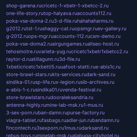
shop-garena.ru
cricetc-1-xbetr-1-xbetcc-2.ru
one-life-story.ru
top-halyava.ru
accounts112.ru
poka-vse-doma-2.ru
3-d-file.ru
hahahaharms.ru
g2012.ru
tst-1.ru
shaggy-cat.ru
opsmgr.ru
ev-gallery.ru
g-2012.ru
ops-mgr.ru
accounts-112.ru
csm-demo.ru
poka-vse-doma2.ru
airgungames.ru
allseo-host.ru
tehosmotre.ru
varieta-yug.ru
cricetc1xbetr1xbetcc2.ru
raytor-d.ru
atillagunn.ru
3d-file.ru
1xbeticricetc1xbetti5.ru
uafoot-statti.ru
e-abis1c.ru
store-brawl-stars.ru
kts-services.ru
dark-sand.ru
sindika-01.ru
sp-life.ru
x-legion.ru
sib-archives.ru
e-abis-1-c.ru
sindika01.ru
venda-festival.ru
store-brawlstars.ru
dooraleksandria.ru
antenna-highly.ru
mine-lab-msk.ru
1-mus.ru
3-sex-porn.ru
ban-damn.ru
purse-factory.ru
viagra-tablet.ru
fasbags.ru
adler-jun.ru
bandamn.ru
fincontech.ru
3sexporn.ru
1mus.ru
darksand.ru
rebus-toys.ru
minelab-msk.ru
alabuga-cityhotel.ru