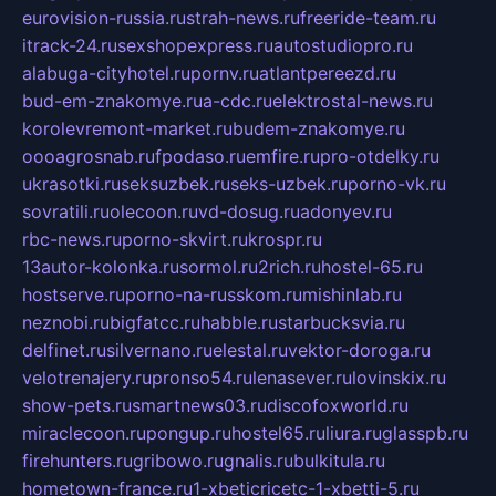
eurovision-russia.ru
strah-news.ru
freeride-team.ru
itrack-24.ru
sexshopexpress.ru
autostudiopro.ru
alabuga-cityhotel.ru
pornv.ru
atlantpereezd.ru
bud-em-znakomye.ru
a-cdc.ru
elektrostal-news.ru
korolevremont-market.ru
budem-znakomye.ru
oooagrosnab.ru
fpodaso.ru
emfire.ru
pro-otdelky.ru
ukrasotki.ru
seksuzbek.ru
seks-uzbek.ru
porno-vk.ru
sovratili.ru
olecoon.ru
vd-dosug.ru
adonyev.ru
rbc-news.ru
porno-skvirt.ru
krospr.ru
13autor-kolonka.ru
sormol.ru
2rich.ru
hostel-65.ru
hostserve.ru
porno-na-russkom.ru
mishinlab.ru
neznobi.ru
bigfatcc.ru
habble.ru
starbucksvia.ru
delfinet.ru
silvernano.ru
elestal.ru
vektor-doroga.ru
velotrenajery.ru
pronso54.ru
lenasever.ru
lovinskix.ru
show-pets.ru
smartnews03.ru
discofoxworld.ru
miraclecoon.ru
pongup.ru
hostel65.ru
liura.ru
glasspb.ru
firehunters.ru
gribowo.ru
gnalis.ru
bulkitula.ru
hometown-france.ru
1-xbeticricetc-1-xbetti-5.ru