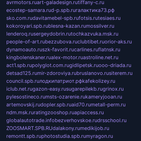
avrmotors.ru
art-galadesign.ru
tiffany-c.ru
ecostep-samara.ru
d-p.spb.ru
галактика73.рф
sko.com.ru
davitamebel-spb.ru
fotsis.ru
tesiaes.ru
kokoroyari.spb.ru
blesna-kazan.ru
mossilver.ru
lenderoq.ru
sergeydobrin.ru
tochkazvuka.msk.ru
people-of-art.ru
bezzubova.ru
clubtibet.ru
orior-aks.ru
dynamoauto.ru
szk-favorit.ru
carlines.ru
flatnsk.ru
kingbolenskaner.ru
alex-motor.ru
astroline.net.ru
act1.spb.ru
polyglot.com.ru
gidlipetsk.ru
ooo-driada.ru
detsad125.ru
mir-zdoroviya.ru
bruslanovo.ru
siterem.ru
council.spb.ru
лодкипатриот.рф
kafekolizey.ru
iclub.net.ru
gazon-easy.ru
sugarepilekb.ru
grinox.ru
pylesostineco.ru
msts-ozarenie.ru
kameryjooan.ru
artemovskij.ru
dopler.spb.ru
aid70.ru
metall-perm.ru
ndm.msk.ru
ratingzooshop.ru
apiaccess.ru
globalautotrade.info
bezverhovskoe.ru
drsschool.ru
ZOOSMART.SPB.RU
dalakony.ru
medikijob.ru
remontt.spb.ru
photostudia.spb.ru
myragon.ru