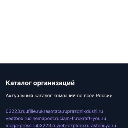
Каталог организаций
Актуальный каталог компаний по всей России
03223.ru
ufille.ru
krasotata.ru
prazdnikdushi.ru
veetbox.ru
cinemapost.ru
ciam-fr.ru
kraft-you.ru
mega-press.ru
03223.ru
web-explore.ru
rastenuya.ru