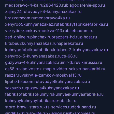
medsprawo-4-ka.ru
2864420.ru
blagodarenie-spb.ru
zajmy24.ru
tovudyi-4-kuhnyanazakaz.ru
brazzerscom.ru
medsprawo4ka.ru
xehyroo5kuhnyanazakaz.ru
fabrikayfabrikaefabrika.ru
vskrytie-zamkov-moskva-113.ru
biletnadom.ru
zed-online.ru
pimchax.ru
brazzers-hd.ru
z-host.ru
kitubeu2kuhnyanazakaz.ru
naperekate.ru
kuhnyaofabrikaufabrik.ru
kitubeu-2-kuhnyanazakaz.ru
xehyroo-5-kuhnyanazakaz.ru
cs-68.ru
guzywia-4-kuhnyanazakaz.ru
mir-tk.ru
vlknrussia.ru
cs68.ru
vladivostok-map.ru
video-seks.ru
bankaribi.ru
raszar.ru
vskrytie-zamkov-moskva113.ru
lipetsktelecom.ru
tovudyi4kuhnyanazakaz.ru
seksuzb.ru
guzywia4kuhnyanazakaz.ru
fabrikaofabrikaokuhny.ru
kuhnyaekuhnyaafabrika.ru
kuhnyaykuhnyayfabrika.ru
e-abis1c.ru
store-brawl-stars.ru
kts-services.ru
dark-sand.ru
sindika-01.ru
sp-life.ru
x-legion.ru
sib-archives.ru