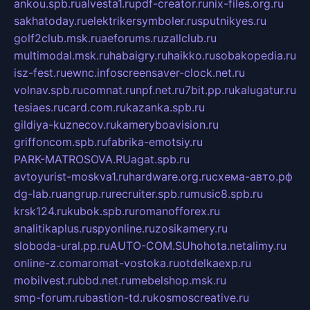
ankou.spb.ru
alvesta1.ru
pdf-creator.ru
nix-files.org.ru
sakhatoday.ru
elektrikersymboler.ru
sputnikyes.ru
golf2club.msk.ru
aeforums.ru
zallclub.ru
multimodal.msk.ru
habaigry.ru
haikko.ru
sobakopedia.ru
isz-fest.ru
ewnc.info
screensaver-clock.net.ru
volnav.spb.ru
comnat.ru
npf.net.ru
7bit.pp.ru
kalugatur.ru
tesiaes.ru
card.com.ru
kazanka.spb.ru
gildiya-kuznecov.ru
kameryboavision.ru
griffoncom.spb.ru
fabrika-emotsiy.ru
PARK-MATROSOVA.RU
agat.spb.ru
avtoyurist-moskva1.ru
hardware.org.ru
схема-авто.рф
dg-lab.ru
angrup.ru
recruiter.spb.ru
music8.spb.ru
krsk124.ru
kubok.spb.ru
romanofforex.ru
analitikaplus.ru
spyonline.ru
zosikamery.ru
sloboda-ural.pp.ru
AUTO-COM.SU
hohota.net
alimy.ru
online-z.com
aromat-vostoka.ru
otdelkaexp.ru
mobilvest.ru
bbd.net.ru
mebelshop.msk.ru
smp-forum.ru
bastion-td.ru
kosmoscreative.ru