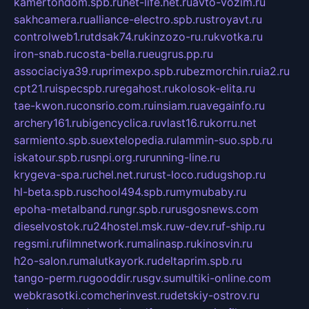
kamertondom.spb.ru
net-life.net.ru
avto-vozim.ru
sakhcamera.ru
alliance-electro.spb.ru
stroyavt.ru
controlweb1.ru
tdsak74.ru
kinzozo-ru.ru
kvotka.ru
iron-snab.ru
costa-bella.ru
eugrus.pp.ru
associaciya39.ru
primexpo.spb.ru
bezmorchin.ru
ia2.ru
cpt21.ru
ispecspb.ru
regahost.ru
kolosok-elita.ru
tae-kwon.ru
consrio.com.ru
insiam.ru
avegainfo.ru
archery161.ru
bigencyclica.ru
vlast16.ru
korru.net
sarmiento.spb.su
extelopedia.ru
lammin-suo.spb.ru
iskatour.spb.ru
snpi.org.ru
running-line.ru
krygeva-spa.ru
chel.net.ru
rust-loco.ru
dugshop.ru
hl-beta.spb.ru
school494.spb.ru
mymubaby.ru
epoha-metalband.ru
ngr.spb.ru
rusgosnews.com
dieselvostok.ru
24hostel.msk.ru
w-dev.ru
f-ship.ru
regsmi.ru
filmnetwork.ru
malinasp.ru
kinosvin.ru
h2o-salon.ru
malutkayork.ru
deltaprim.spb.ru
tango-perm.ru
gooddir.ru
sgv.su
multiki-online.com
webkrasotki.com
cherinvest.ru
detskiy-ostrov.ru