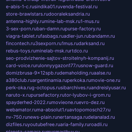
e-abis-1-c.ru
sindika01.ru
venda-festival.ru
store-brawlstars.ru
dooraleksandria.ru
antenna-highly.ru
mine-lab-msk.ru
1-mus.ru
3-sex-porn.ru
ban-damn.ru
purse-factory.ru
viagra-tablet.ru
fasbags.ru
adler-jun.ru
bandamn.ru
fincontech.ru
3sexporn.ru
1mus.ru
darksand.ru
rebus-toys.ru
minelab-msk.ru
rtdco.ru
seo-prodvizhenie-sajtov-stroitelnyh-kompanij.ru
card-voice.ru
rulonnyygazon177.ru
snow-guard.ru
domizbrusa-9x12spb.ru
demaholding.ru
aalse.ru
a380club.ru
argentinamia.ru
perkoka.ru
movie-one.ru
perk-oka.ru
g-octopus.ru
sibarchives.ru
andreislyusar.ru
naruto-x.ru
pursefactory.ru
tor-lyubov-i-grom.ru
spayderhed-2022.ru
movieone.ru
evro-dez.ru
webamator.ru
ma-absolut1.ru
avtopomosch27.ru
nv-750.ru
news-plain.ru
nertansaga.ru
delanalad.ru
dizfiles.ru
youtubefree.ru
aria-family.ru
roadli.ru
planeta-samara.ru
mysmartbuy.ru