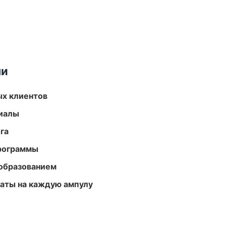
ми
ых клиентов
риалы
га
программы
образованием
аты на каждую ампулу