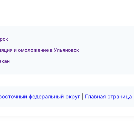
ирск
ляция и омоложение в Ульяновск
акан
евосточный федеральный округ
|
Главная страница