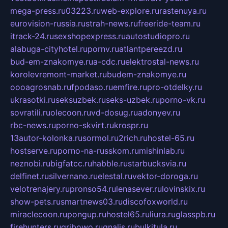
mega-press.ru
03223.ru
web-explore.ru
rastenuya.ru
eurovision-russia.ru
strah-news.ru
freeride-team.ru
itrack-24.ru
sexshopexpress.ru
autostudiopro.ru
alabuga-cityhotel.ru
pornv.ru
atlantpereezd.ru
bud-em-znakomye.ru
a-cdc.ru
elektrostal-news.ru
korolevremont-market.ru
budem-znakomye.ru
oooagrosnab.ru
fpodaso.ru
emfire.ru
pro-otdelky.ru
ukrasotki.ru
seksuzbek.ru
seks-uzbek.ru
porno-vk.ru
sovratili.ru
olecoon.ru
vd-dosug.ru
adonyev.ru
rbc-news.ru
porno-skvirt.ru
krospr.ru
13autor-kolonka.ru
sormol.ru
2rich.ru
hostel-65.ru
hostserve.ru
porno-na-russkom.ru
mishinlab.ru
neznobi.ru
bigfatcc.ru
habble.ru
starbucksvia.ru
delfinet.ru
silvernano.ru
elestal.ru
vektor-doroga.ru
velotrenajery.ru
pronso54.ru
lenasever.ru
lovinskix.ru
show-pets.ru
smartnews03.ru
discofoxworld.ru
miraclecoon.ru
pongup.ru
hostel65.ru
liura.ru
glasspb.ru
firehunters.ru
gribowo.ru
gnalis.ru
bulkitula.ru