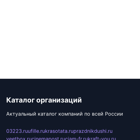
Каталог организаций
Актуальный каталог компаний по всей России
03223.ru
ufille.ru
krasotata.ru
prazdnikdushi.ru
veetbox.ru
cinemapost.ru
ciam-fr.ru
kraft-you.ru