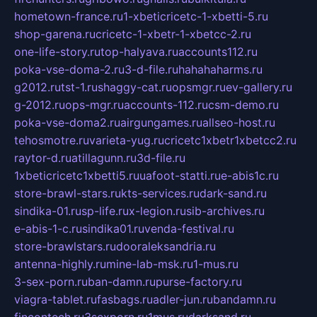
hometown-france.ru
1-xbeticricetc-1-xbetti-5.ru
shop-garena.ru
cricetc-1-xbetr-1-xbetcc-2.ru
one-life-story.ru
top-halyava.ru
accounts112.ru
poka-vse-doma-2.ru
3-d-file.ru
hahahaharms.ru
g2012.ru
tst-1.ru
shaggy-cat.ru
opsmgr.ru
ev-gallery.ru
g-2012.ru
ops-mgr.ru
accounts-112.ru
csm-demo.ru
poka-vse-doma2.ru
airgungames.ru
allseo-host.ru
tehosmotre.ru
varieta-yug.ru
cricetc1xbetr1xbetcc2.ru
raytor-d.ru
atillagunn.ru
3d-file.ru
1xbeticricetc1xbetti5.ru
uafoot-statti.ru
e-abis1c.ru
store-brawl-stars.ru
kts-services.ru
dark-sand.ru
sindika-01.ru
sp-life.ru
x-legion.ru
sib-archives.ru
e-abis-1-c.ru
sindika01.ru
venda-festival.ru
store-brawlstars.ru
dooraleksandria.ru
antenna-highly.ru
mine-lab-msk.ru
1-mus.ru
3-sex-porn.ru
ban-damn.ru
purse-factory.ru
viagra-tablet.ru
fasbags.ru
adler-jun.ru
bandamn.ru
fincontech.ru
3sexporn.ru
1mus.ru
darksand.ru