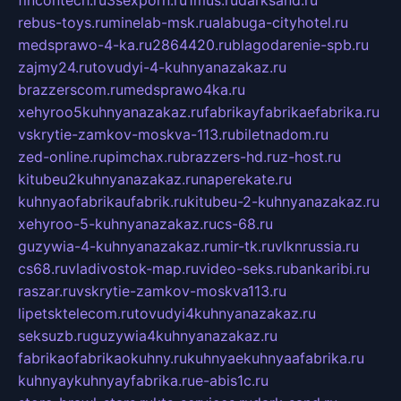
rebus-toys.ru
minelab-msk.ru
alabuga-cityhotel.ru
medsprawo-4-ka.ru
2864420.ru
blagodarenie-spb.ru
zajmy24.ru
tovudyi-4-kuhnyanazakaz.ru
brazzerscom.ru
medsprawo4ka.ru
xehyroo5kuhnyanazakaz.ru
fabrikayfabrikaefabrika.ru
vskrytie-zamkov-moskva-113.ru
biletnadom.ru
zed-online.ru
pimchax.ru
brazzers-hd.ru
z-host.ru
kitubeu2kuhnyanazakaz.ru
naperekate.ru
kuhnyaofabrikaufabrik.ru
kitubeu-2-kuhnyanazakaz.ru
xehyroo-5-kuhnyanazakaz.ru
cs-68.ru
guzywia-4-kuhnyanazakaz.ru
mir-tk.ru
vlknrussia.ru
cs68.ru
vladivostok-map.ru
video-seks.ru
bankaribi.ru
raszar.ru
vskrytie-zamkov-moskva113.ru
lipetsktelecom.ru
tovudyi4kuhnyanazakaz.ru
seksuzb.ru
guzywia4kuhnyanazakaz.ru
fabrikaofabrikaokuhny.ru
kuhnyaekuhnyaafabrika.ru
kuhnyaykuhnyayfabrika.ru
e-abis1c.ru