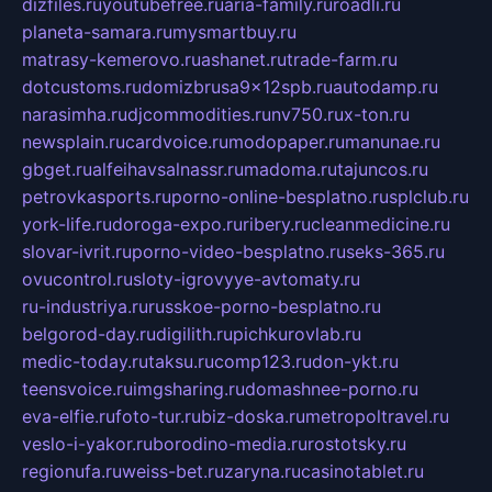
dizfiles.ru
youtubefree.ru
aria-family.ru
roadli.ru
planeta-samara.ru
mysmartbuy.ru
matrasy-kemerovo.ru
ashanet.ru
trade-farm.ru
dotcustoms.ru
domizbrusa9x12spb.ru
autodamp.ru
narasimha.ru
djcommodities.ru
nv750.ru
x-ton.ru
newsplain.ru
cardvoice.ru
modopaper.ru
manunae.ru
gbget.ru
alfeihavsalnassr.ru
madoma.ru
tajuncos.ru
petrovkasports.ru
porno-online-besplatno.ru
splclub.ru
york-life.ru
doroga-expo.ru
ribery.ru
cleanmedicine.ru
slovar-ivrit.ru
porno-video-besplatno.ru
seks-365.ru
ovucontrol.ru
sloty-igrovyye-avtomaty.ru
ru-industriya.ru
russkoe-porno-besplatno.ru
belgorod-day.ru
digilith.ru
pichkurovlab.ru
medic-today.ru
taksu.ru
comp123.ru
don-ykt.ru
teensvoice.ru
imgsharing.ru
domashnee-porno.ru
eva-elfie.ru
foto-tur.ru
biz-doska.ru
metropoltravel.ru
veslo-i-yakor.ru
borodino-media.ru
rostotsky.ru
regionufa.ru
weiss-bet.ru
zaryna.ru
casinotablet.ru