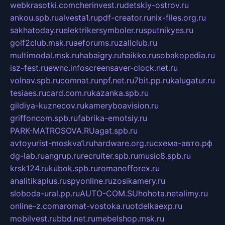
webkrasotki.com
cherinvest.ru
detskiy-ostrov.ru
ankou.spb.ru
alvesta1.ru
pdf-creator.ru
nix-files.org.ru
sakhatoday.ru
elektrikersymboler.ru
sputnikyes.ru
golf2club.msk.ru
aeforums.ru
zallclub.ru
multimodal.msk.ru
habaigry.ru
haikko.ru
sobakopedia.ru
isz-fest.ru
ewnc.info
screensaver-clock.net.ru
volnav.spb.ru
comnat.ru
npf.net.ru
7bit.pp.ru
kalugatur.ru
tesiaes.ru
card.com.ru
kazanka.spb.ru
gildiya-kuznecov.ru
kameryboavision.ru
griffoncom.spb.ru
fabrika-emotsiy.ru
PARK-MATROSOVA.RU
agat.spb.ru
avtoyurist-moskva1.ru
hardware.org.ru
схема-авто.рф
dg-lab.ru
angrup.ru
recruiter.spb.ru
music8.spb.ru
krsk124.ru
kubok.spb.ru
romanofforex.ru
analitikaplus.ru
spyonline.ru
zosikamery.ru
sloboda-ural.pp.ru
AUTO-COM.SU
hohota.net
alimy.ru
online-z.com
aromat-vostoka.ru
otdelkaexp.ru
mobilvest.ru
bbd.net.ru
mebelshop.msk.ru