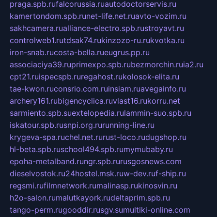
praga.spb.ru
falcorussia.ru
autodoctorservis.ru
kamertondom.spb.ru
net-life.net.ru
avto-vozim.ru
sakhcamera.ru
alliance-electro.spb.ru
stroyavt.ru
controlweb1.ru
tdsak74.ru
kinzozo-ru.ru
kvotka.ru
iron-snab.ru
costa-bella.ru
eugrus.pp.ru
associaciya39.ru
primexpo.spb.ru
bezmorchin.ru
ia2.ru
cpt21.ru
ispecspb.ru
regahost.ru
kolosok-elita.ru
tae-kwon.ru
consrio.com.ru
insiam.ru
avegainfo.ru
archery161.ru
bigencyclica.ru
vlast16.ru
korru.net
sarmiento.spb.su
extelopedia.ru
lammin-suo.spb.ru
iskatour.spb.ru
snpi.org.ru
running-line.ru
krygeva-spa.ru
chel.net.ru
rust-loco.ru
dugshop.ru
hl-beta.spb.ru
school494.spb.ru
mymubaby.ru
epoha-metalband.ru
ngr.spb.ru
rusgosnews.com
dieselvostok.ru
24hostel.msk.ru
w-dev.ru
f-ship.ru
regsmi.ru
filmnetwork.ru
malinasp.ru
kinosvin.ru
h2o-salon.ru
malutkayork.ru
deltaprim.spb.ru
tango-perm.ru
gooddir.ru
sgv.su
multiki-online.com