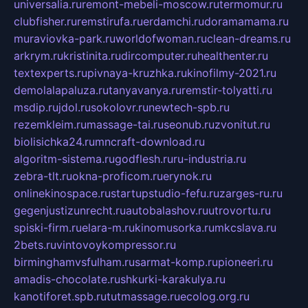
universalia.ru
remont-mebeli-moscow.ru
termomur.ru
clubfisher.ru
remstirufa.ru
erdamchi.ru
doramamama.ru
muraviovka-park.ru
worldofwoman.ru
clean-dreams.ru
arkrym.ru
kristinita.ru
dircomputer.ru
healthenter.ru
textexperts.ru
pivnaya-kruzhka.ru
kinofilmy-2021.ru
demolalapaluza.ru
tanyavanya.ru
remstir-tolyatti.ru
msdip.ru
jdol.ru
sokolovr.ru
newtech-spb.ru
rezemkleim.ru
massage-tai.ru
seonub.ru
zvonitut.ru
biolisichka24.ru
mncraft-download.ru
algoritm-sistema.ru
godflesh.ru
ru-industria.ru
zebra-tlt.ru
okna-proficom.ru
erynok.ru
onlinekinospace.ru
startupstudio-fefu.ru
zarges-ru.ru
gegenjustizunrecht.ru
autobalashov.ru
utrovortu.ru
spiski-firm.ru
elara-m.ru
kinomusorka.ru
mkcslava.ru
2bets.ru
vintovoykompressor.ru
birminghamvsfulham.ru
sarmat-komp.ru
pioneeri.ru
amadis-chocolate.ru
shkurki-karakulya.ru
kanotiforet.spb.ru
tutmassage.ru
ecolog.org.ru