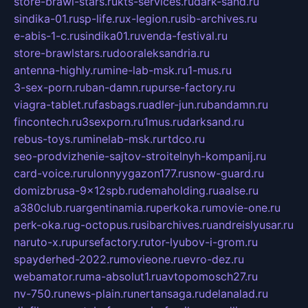
store-brawl-stars.ru
kts-services.ru
dark-sand.ru
sindika-01.ru
sp-life.ru
x-legion.ru
sib-archives.ru
e-abis-1-c.ru
sindika01.ru
venda-festival.ru
store-brawlstars.ru
dooraleksandria.ru
antenna-highly.ru
mine-lab-msk.ru
1-mus.ru
3-sex-porn.ru
ban-damn.ru
purse-factory.ru
viagra-tablet.ru
fasbags.ru
adler-jun.ru
bandamn.ru
fincontech.ru
3sexporn.ru
1mus.ru
darksand.ru
rebus-toys.ru
minelab-msk.ru
rtdco.ru
seo-prodvizhenie-sajtov-stroitelnyh-kompanij.ru
card-voice.ru
rulonnyygazon177.ru
snow-guard.ru
domizbrusa-9x12spb.ru
demaholding.ru
aalse.ru
a380club.ru
argentinamia.ru
perkoka.ru
movie-one.ru
perk-oka.ru
g-octopus.ru
sibarchives.ru
andreislyusar.ru
naruto-x.ru
pursefactory.ru
tor-lyubov-i-grom.ru
spayderhed-2022.ru
movieone.ru
evro-dez.ru
webamator.ru
ma-absolut1.ru
avtopomosch27.ru
nv-750.ru
news-plain.ru
nertansaga.ru
delanalad.ru