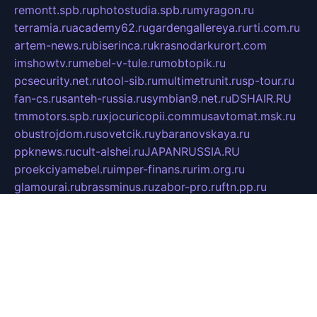
remontt.spb.ru
photostudia.spb.ru
myragon.ru
terramia.ru
academy62.ru
gardengallereya.ru
rti.com.ru
artem-news.ru
biserinca.ru
krasnodarkurort.com
imshowtv.ru
mebel-v-tule.ru
mobtopik.ru
pcsecurity.net.ru
tool-sib.ru
multimetrunit.ru
sp-tour.ru
fan-cs.ru
santeh-russia.ru
symbian9.net.ru
DSHAIR.RU
tmmotors.spb.ru
xjocuricopii.com
musavtomat.msk.ru
obustrojdom.ru
sovetcik.ru
ybaranovskaya.ru
ppknews.ru
cult-alshei.ru
JAPANRUSSIA.RU
proekciyamebel.ru
imper-finans.ru
rim.org.ru
glamourai.ru
brassminus.ru
zabor-pro.ru
ftn.pp.ru
dorogoe58.ru
laimengpacker.ru
kuzova-zapchasti.ru
sageerp.ru
taxodrom.ru
dsrazvitie.ru
hardcity.net.ru
ratinghomegames.ru
topservice25.ru
gubernyan.ru
gtglasslined.ru
ii4.ru
tssport.spb.ru
andorra24.com
blackwallstreet.ru
oboimos.ru
optim-doors.com.ru
ikuch.ru
nycr.org.ru
npa21.ru
vremya-ch.spb.ru
desert000.ru
ivtorgi.ru
ifiori.ru
catalog-statei.ru