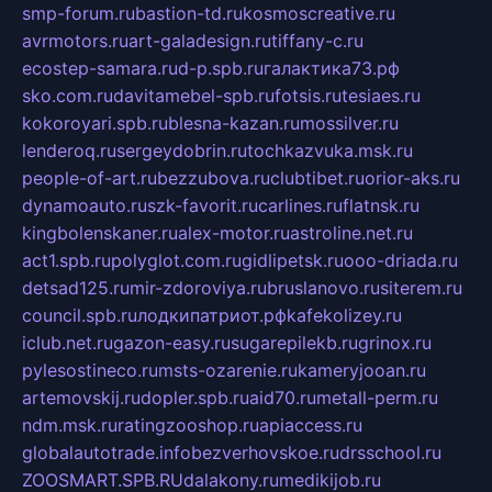
smp-forum.ru
bastion-td.ru
kosmoscreative.ru
avrmotors.ru
art-galadesign.ru
tiffany-c.ru
ecostep-samara.ru
d-p.spb.ru
галактика73.рф
sko.com.ru
davitamebel-spb.ru
fotsis.ru
tesiaes.ru
kokoroyari.spb.ru
blesna-kazan.ru
mossilver.ru
lenderoq.ru
sergeydobrin.ru
tochkazvuka.msk.ru
people-of-art.ru
bezzubova.ru
clubtibet.ru
orior-aks.ru
dynamoauto.ru
szk-favorit.ru
carlines.ru
flatnsk.ru
kingbolenskaner.ru
alex-motor.ru
astroline.net.ru
act1.spb.ru
polyglot.com.ru
gidlipetsk.ru
ooo-driada.ru
detsad125.ru
mir-zdoroviya.ru
bruslanovo.ru
siterem.ru
council.spb.ru
лодкипатриот.рф
kafekolizey.ru
iclub.net.ru
gazon-easy.ru
sugarepilekb.ru
grinox.ru
pylesostineco.ru
msts-ozarenie.ru
kameryjooan.ru
artemovskij.ru
dopler.spb.ru
aid70.ru
metall-perm.ru
ndm.msk.ru
ratingzooshop.ru
apiaccess.ru
globalautotrade.info
bezverhovskoe.ru
drsschool.ru
ZOOSMART.SPB.RU
dalakony.ru
medikijob.ru