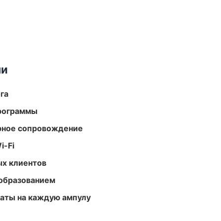
ми
га
программы
урное сопровождение
i-Fi
ых клиентов
образованием
аты на каждую ампулу