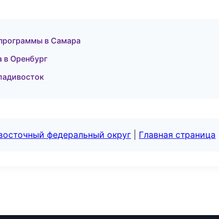
 программы в Самара
 в Оренбург
Владивосток
евосточный федеральный округ
|
Главная страница