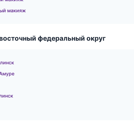
ный макияж
евосточный федеральный округ
алинск
-Амуре
линск