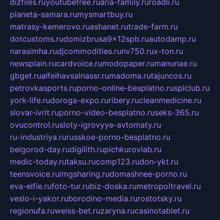
dizfiles.ru
youtubefree.ru
aria-family.ru
roadli.ru
planeta-samara.ru
mysmartbuy.ru
matrasy-kemerovo.ru
ashanet.ru
trade-farm.ru
dotcustoms.ru
domizbrusa9x12spb.ru
autodamp.ru
narasimha.ru
djcommodities.ru
nv750.ru
x-ton.ru
newsplain.ru
cardvoice.ru
modopaper.ru
manunae.ru
gbget.ru
alfeihavsalnassr.ru
madoma.ru
tajuncos.ru
petrovkasports.ru
porno-online-besplatno.ru
splclub.ru
york-life.ru
doroga-expo.ru
ribery.ru
cleanmedicine.ru
slovar-ivrit.ru
porno-video-besplatno.ru
seks-365.ru
ovucontrol.ru
sloty-igrovyye-avtomaty.ru
ru-industriya.ru
russkoe-porno-besplatno.ru
belgorod-day.ru
digilith.ru
pichkurovlab.ru
medic-today.ru
taksu.ru
comp123.ru
don-ykt.ru
teensvoice.ru
imgsharing.ru
domashnee-porno.ru
eva-elfie.ru
foto-tur.ru
biz-doska.ru
metropoltravel.ru
veslo-i-yakor.ru
borodino-media.ru
rostotsky.ru
regionufa.ru
weiss-bet.ru
zaryna.ru
casinotablet.ru