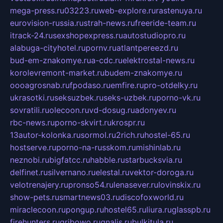
mega-press.ru
03223.ru
web-explore.ru
rastenuya.ru
eurovision-russia.ru
strah-news.ru
freeride-team.ru
itrack-24.ru
sexshopexpress.ru
autostudiopro.ru
alabuga-cityhotel.ru
pornv.ru
atlantpereezd.ru
bud-em-znakomye.ru
a-cdc.ru
elektrostal-news.ru
korolevremont-market.ru
budem-znakomye.ru
oooagrosnab.ru
fpodaso.ru
emfire.ru
pro-otdelky.ru
ukrasotki.ru
seksuzbek.ru
seks-uzbek.ru
porno-vk.ru
sovratili.ru
olecoon.ru
vd-dosug.ru
adonyev.ru
rbc-news.ru
porno-skvirt.ru
krospr.ru
13autor-kolonka.ru
sormol.ru
2rich.ru
hostel-65.ru
hostserve.ru
porno-na-russkom.ru
mishinlab.ru
neznobi.ru
bigfatcc.ru
habble.ru
starbucksvia.ru
delfinet.ru
silvernano.ru
elestal.ru
vektor-doroga.ru
velotrenajery.ru
pronso54.ru
lenasever.ru
lovinskix.ru
show-pets.ru
smartnews03.ru
discofoxworld.ru
miraclecoon.ru
pongup.ru
hostel65.ru
liura.ru
glasspb.ru
firehunters.ru
gribowo.ru
gnalis.ru
bulkitula.ru