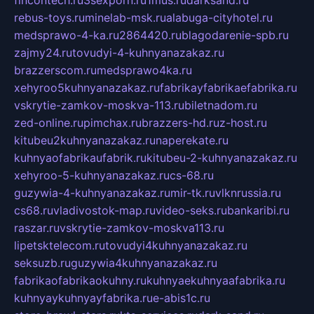
rebus-toys.ru
minelab-msk.ru
alabuga-cityhotel.ru
medsprawo-4-ka.ru
2864420.ru
blagodarenie-spb.ru
zajmy24.ru
tovudyi-4-kuhnyanazakaz.ru
brazzerscom.ru
medsprawo4ka.ru
xehyroo5kuhnyanazakaz.ru
fabrikayfabrikaefabrika.ru
vskrytie-zamkov-moskva-113.ru
biletnadom.ru
zed-online.ru
pimchax.ru
brazzers-hd.ru
z-host.ru
kitubeu2kuhnyanazakaz.ru
naperekate.ru
kuhnyaofabrikaufabrik.ru
kitubeu-2-kuhnyanazakaz.ru
xehyroo-5-kuhnyanazakaz.ru
cs-68.ru
guzywia-4-kuhnyanazakaz.ru
mir-tk.ru
vlknrussia.ru
cs68.ru
vladivostok-map.ru
video-seks.ru
bankaribi.ru
raszar.ru
vskrytie-zamkov-moskva113.ru
lipetsktelecom.ru
tovudyi4kuhnyanazakaz.ru
seksuzb.ru
guzywia4kuhnyanazakaz.ru
fabrikaofabrikaokuhny.ru
kuhnyaekuhnyaafabrika.ru
kuhnyaykuhnyayfabrika.ru
e-abis1c.ru