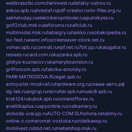
webkrasotki.com
cherinvest.ru
detskiy-ostrov.ru
ankou.spb.ru
alvesta1.ru
pdf-creator.ru
nix-files.org.ru
sakhatoday.ru
elektrikersymboler.ru
sputnikyes.ru
golf2club.msk.ru
aeforums.ru
zallclub.ru
multimodal.msk.ru
habaigry.ru
haikko.ru
sobakopedia.ru
isz-fest.ru
ewnc.info
screensaver-clock.net.ru
volnav.spb.ru
comnat.ru
npf.net.ru
7bit.pp.ru
kalugatur.ru
tesiaes.ru
card.com.ru
kazanka.spb.ru
gildiya-kuznecov.ru
kameryboavision.ru
griffoncom.spb.ru
fabrika-emotsiy.ru
PARK-MATROSOVA.RU
agat.spb.ru
avtoyurist-moskva1.ru
hardware.org.ru
схема-авто.рф
dg-lab.ru
angrup.ru
recruiter.spb.ru
music8.spb.ru
krsk124.ru
kubok.spb.ru
romanofforex.ru
analitikaplus.ru
spyonline.ru
zosikamery.ru
sloboda-ural.pp.ru
AUTO-COM.SU
hohota.net
alimy.ru
online-z.com
aromat-vostoka.ru
otdelkaexp.ru
mobilvest.ru
bbd.net.ru
mebelshop.msk.ru