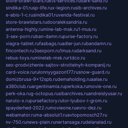
store-brawl-stars.ru
kts-services.ru
dark-sand.ru
sindika-01.ru
sp-life.ru
x-legion.ru
sib-archives.ru
e-abis-1-c.ru
sindika01.ru
venda-festival.ru
store-brawlstars.ru
dooraleksandria.ru
antenna-highly.ru
mine-lab-msk.ru
1-mus.ru
3-sex-porn.ru
ban-damn.ru
purse-factory.ru
viagra-tablet.ru
fasbags.ru
adler-jun.ru
bandamn.ru
fincontech.ru
3sexporn.ru
1mus.ru
darksand.ru
rebus-toys.ru
minelab-msk.ru
rtdco.ru
seo-prodvizhenie-sajtov-stroitelnyh-kompanij.ru
card-voice.ru
rulonnyygazon177.ru
snow-guard.ru
domizbrusa-9x12spb.ru
demaholding.ru
aalse.ru
a380club.ru
argentinamia.ru
perkoka.ru
movie-one.ru
perk-oka.ru
g-octopus.ru
sibarchives.ru
andreislyusar.ru
naruto-x.ru
pursefactory.ru
tor-lyubov-i-grom.ru
spayderhed-2022.ru
movieone.ru
evro-dez.ru
webamator.ru
ma-absolut1.ru
avtopomosch27.ru
nv-750.ru
news-plain.ru
nertansaga.ru
delanalad.ru