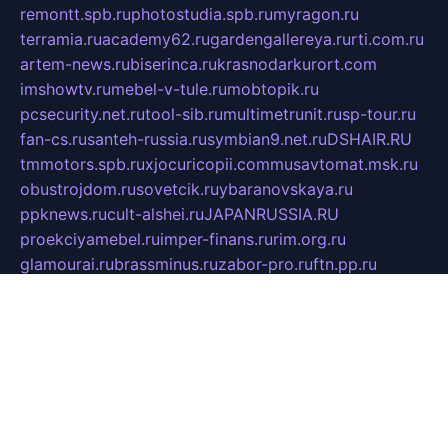
remontt.spb.ru
photostudia.spb.ru
myragon.ru
terramia.ru
academy62.ru
gardengallereya.ru
rti.com.ru
artem-news.ru
biserinca.ru
krasnodarkurort.com
imshowtv.ru
mebel-v-tule.ru
mobtopik.ru
pcsecurity.net.ru
tool-sib.ru
multimetrunit.ru
sp-tour.ru
fan-cs.ru
santeh-russia.ru
symbian9.net.ru
DSHAIR.RU
tmmotors.spb.ru
xjocuricopii.com
musavtomat.msk.ru
obustrojdom.ru
sovetcik.ru
ybaranovskaya.ru
ppknews.ru
cult-alshei.ru
JAPANRUSSIA.RU
proekciyamebel.ru
imper-finans.ru
rim.org.ru
glamourai.ru
brassminus.ru
zabor-pro.ru
ftn.pp.ru
dorogoe58.ru
laimengpacker.ru
kuzova-zapchasti.ru
sageerp.ru
taxodrom.ru
dsrazvitie.ru
hardcity.net.ru
ratinghomegames.ru
topservice25.ru
gubernyan.ru
gtglasslined.ru
ii4.ru
tssport.spb.ru
andorra24.com
blackwallstreet.ru
oboimos.ru
optim-doors.com.ru
ikuch.ru
nycr.org.ru
npa21.ru
vremya-ch.spb.ru
desert000.ru
ivtorgi.ru
ifiori.ru
catalog-statei.ru