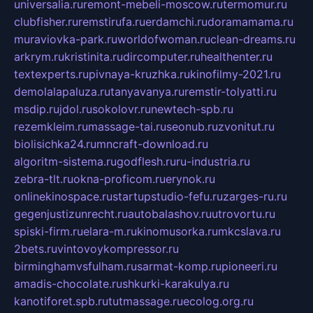
universalia.ru
remont-mebeli-moscow.ru
termomur.ru
clubfisher.ru
remstirufa.ru
erdamchi.ru
doramamama.ru
muraviovka-park.ru
worldofwoman.ru
clean-dreams.ru
arkrym.ru
kristinita.ru
dircomputer.ru
healthenter.ru
textexperts.ru
pivnaya-kruzhka.ru
kinofilmy-2021.ru
demolalapaluza.ru
tanyavanya.ru
remstir-tolyatti.ru
msdip.ru
jdol.ru
sokolovr.ru
newtech-spb.ru
rezemkleim.ru
massage-tai.ru
seonub.ru
zvonitut.ru
biolisichka24.ru
mncraft-download.ru
algoritm-sistema.ru
godflesh.ru
ru-industria.ru
zebra-tlt.ru
okna-proficom.ru
erynok.ru
onlinekinospace.ru
startupstudio-fefu.ru
zarges-ru.ru
gegenjustizunrecht.ru
autobalashov.ru
utrovortu.ru
spiski-firm.ru
elara-m.ru
kinomusorka.ru
mkcslava.ru
2bets.ru
vintovoykompressor.ru
birminghamvsfulham.ru
sarmat-komp.ru
pioneeri.ru
amadis-chocolate.ru
shkurki-karakulya.ru
kanotiforet.spb.ru
tutmassage.ru
ecolog.org.ru