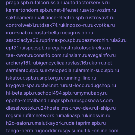
praga.spb.ru
falcorussia.ru
autodoctorservis.ru
kamertondom.spb.ru
net-life.net.ru
avto-vozim.ru
sakhcamera.ru
alliance-electro.spb.ru
stroyavt.ru
controlweb1.ru
tdsak74.ru
kinzozo-ru.ru
kvotka.ru
iron-snab.ru
costa-bella.ru
eugrus.pp.ru
associaciya39.ru
primexpo.spb.ru
bezmorchin.ru
ia2.ru
cpt21.ru
ispecspb.ru
regahost.ru
kolosok-elita.ru
tae-kwon.ru
consrio.com.ru
insiam.ru
avegainfo.ru
archery161.ru
bigencyclica.ru
vlast16.ru
korru.net
sarmiento.spb.su
extelopedia.ru
lammin-suo.spb.ru
iskatour.spb.ru
snpi.org.ru
running-line.ru
krygeva-spa.ru
chel.net.ru
rust-loco.ru
dugshop.ru
hl-beta.spb.ru
school494.spb.ru
mymubaby.ru
epoha-metalband.ru
ngr.spb.ru
rusgosnews.com
dieselvostok.ru
24hostel.msk.ru
w-dev.ru
f-ship.ru
regsmi.ru
filmnetwork.ru
malinasp.ru
kinosvin.ru
h2o-salon.ru
malutkayork.ru
deltaprim.spb.ru
tango-perm.ru
gooddir.ru
sgv.su
multiki-online.com