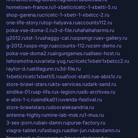
hometown-france.ru
1-xbeticricetc-1-xbetti-5.ru
shop-garena.ru
cricetc-1-xbetr-1-xbetcc-2.ru
one-life-story.ru
top-halyava.ru
accounts112.ru
poka-vse-doma-2.ru
3-d-file.ru
hahahaharms.ru
g2012.ru
tst-1.ru
shaggy-cat.ru
opsmgr.ru
ev-gallery.ru
g-2012.ru
ops-mgr.ru
accounts-112.ru
csm-demo.ru
poka-vse-doma2.ru
airgungames.ru
allseo-host.ru
tehosmotre.ru
varieta-yug.ru
cricetc1xbetr1xbetcc2.ru
raytor-d.ru
atillagunn.ru
3d-file.ru
1xbeticricetc1xbetti5.ru
uafoot-statti.ru
e-abis1c.ru
store-brawl-stars.ru
kts-services.ru
dark-sand.ru
sindika-01.ru
sp-life.ru
x-legion.ru
sib-archives.ru
e-abis-1-c.ru
sindika01.ru
venda-festival.ru
store-brawlstars.ru
dooraleksandria.ru
antenna-highly.ru
mine-lab-msk.ru
1-mus.ru
3-sex-porn.ru
ban-damn.ru
purse-factory.ru
viagra-tablet.ru
fasbags.ru
adler-jun.ru
bandamn.ru
fincontech.ru
3sexporn.ru
1mus.ru
darksand.ru