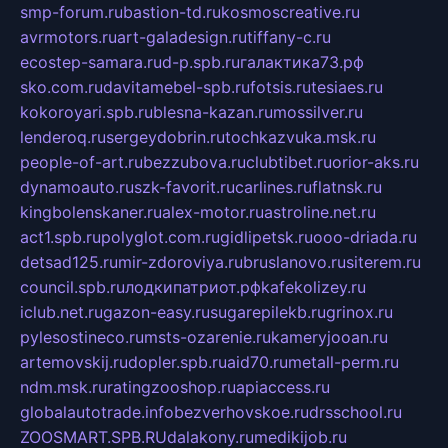
smp-forum.ru
bastion-td.ru
kosmoscreative.ru
avrmotors.ru
art-galadesign.ru
tiffany-c.ru
ecostep-samara.ru
d-p.spb.ru
галактика73.рф
sko.com.ru
davitamebel-spb.ru
fotsis.ru
tesiaes.ru
kokoroyari.spb.ru
blesna-kazan.ru
mossilver.ru
lenderoq.ru
sergeydobrin.ru
tochkazvuka.msk.ru
people-of-art.ru
bezzubova.ru
clubtibet.ru
orior-aks.ru
dynamoauto.ru
szk-favorit.ru
carlines.ru
flatnsk.ru
kingbolenskaner.ru
alex-motor.ru
astroline.net.ru
act1.spb.ru
polyglot.com.ru
gidlipetsk.ru
ooo-driada.ru
detsad125.ru
mir-zdoroviya.ru
bruslanovo.ru
siterem.ru
council.spb.ru
лодкипатриот.рф
kafekolizey.ru
iclub.net.ru
gazon-easy.ru
sugarepilekb.ru
grinox.ru
pylesostineco.ru
msts-ozarenie.ru
kameryjooan.ru
artemovskij.ru
dopler.spb.ru
aid70.ru
metall-perm.ru
ndm.msk.ru
ratingzooshop.ru
apiaccess.ru
globalautotrade.info
bezverhovskoe.ru
drsschool.ru
ZOOSMART.SPB.RU
dalakony.ru
medikijob.ru