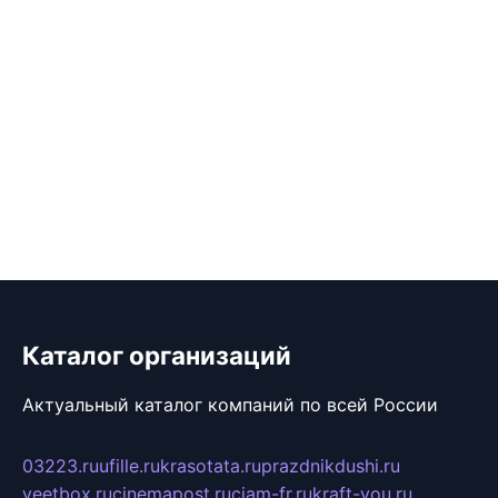
Каталог организаций
Актуальный каталог компаний по всей России
03223.ru
ufille.ru
krasotata.ru
prazdnikdushi.ru
veetbox.ru
cinemapost.ru
ciam-fr.ru
kraft-you.ru