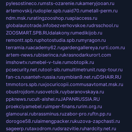
pylesostineco.ru
msts-ozarenie.ru
kameryjooan.ru
artemovskij.ru
dopler.spb.ru
aid70.ru
metall-perm.ru
ndm.msk.ru
ratingzooshop.ru
apiaccess.ru
globalautotrade.info
bezverhovskoe.ru
drsschool.ru
ZOOSMART.SPB.RU
dalakony.ru
medikijob.ru
remontt.spb.ru
photostudia.spb.ru
myragon.ru
terramia.ru
academy62.ru
gardengallereya.ru
rti.com.ru
artem-news.ru
biserinca.ru
krasnodarkurort.com
imshowtv.ru
mebel-v-tule.ru
mobtopik.ru
pcsecurity.net.ru
tool-sib.ru
multimetrunit.ru
sp-tour.ru
fan-cs.ru
santeh-russia.ru
symbian9.net.ru
DSHAIR.RU
tmmotors.spb.ru
xjocuricopii.com
musavtomat.msk.ru
obustrojdom.ru
sovetcik.ru
ybaranovskaya.ru
ppknews.ru
cult-alshei.ru
JAPANRUSSIA.RU
proekciyamebel.ru
imper-finans.ru
rim.org.ru
glamourai.ru
brassminus.ru
zabor-pro.ru
ftn.pp.ru
dorogoe58.ru
laimengpacker.ru
kuzova-zapchasti.ru
sageerp.ru
taxodrom.ru
dsrazvitie.ru
hardcity.net.ru