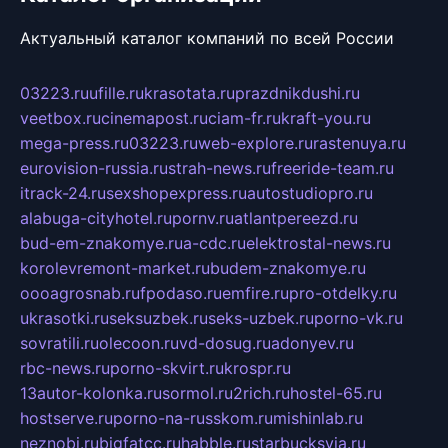
Актуальный каталог компаний по всей России
03223.ru
ufille.ru
krasotata.ru
prazdnikdushi.ru
veetbox.ru
cinemapost.ru
ciam-fr.ru
kraft-you.ru
mega-press.ru
03223.ru
web-explore.ru
rastenuya.ru
eurovision-russia.ru
strah-news.ru
freeride-team.ru
itrack-24.ru
sexshopexpress.ru
autostudiopro.ru
alabuga-cityhotel.ru
pornv.ru
atlantpereezd.ru
bud-em-znakomye.ru
a-cdc.ru
elektrostal-news.ru
korolevremont-market.ru
budem-znakomye.ru
oooagrosnab.ru
fpodaso.ru
emfire.ru
pro-otdelky.ru
ukrasotki.ru
seksuzbek.ru
seks-uzbek.ru
porno-vk.ru
sovratili.ru
olecoon.ru
vd-dosug.ru
adonyev.ru
rbc-news.ru
porno-skvirt.ru
krospr.ru
13autor-kolonka.ru
sormol.ru
2rich.ru
hostel-65.ru
hostserve.ru
porno-na-russkom.ru
mishinlab.ru
neznobi.ru
bigfatcc.ru
habble.ru
starbucksvia.ru