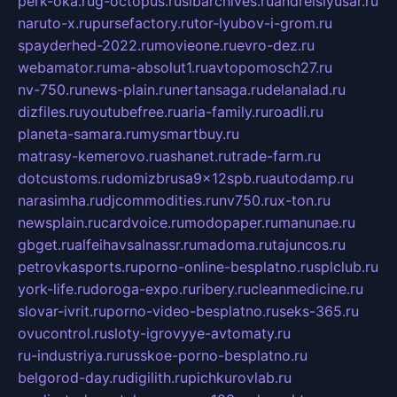
perk-oka.ru
g-octopus.ru
sibarchives.ru
andreislyusar.ru
naruto-x.ru
pursefactory.ru
tor-lyubov-i-grom.ru
spayderhed-2022.ru
movieone.ru
evro-dez.ru
webamator.ru
ma-absolut1.ru
avtopomosch27.ru
nv-750.ru
news-plain.ru
nertansaga.ru
delanalad.ru
dizfiles.ru
youtubefree.ru
aria-family.ru
roadli.ru
planeta-samara.ru
mysmartbuy.ru
matrasy-kemerovo.ru
ashanet.ru
trade-farm.ru
dotcustoms.ru
domizbrusa9x12spb.ru
autodamp.ru
narasimha.ru
djcommodities.ru
nv750.ru
x-ton.ru
newsplain.ru
cardvoice.ru
modopaper.ru
manunae.ru
gbget.ru
alfeihavsalnassr.ru
madoma.ru
tajuncos.ru
petrovkasports.ru
porno-online-besplatno.ru
splclub.ru
york-life.ru
doroga-expo.ru
ribery.ru
cleanmedicine.ru
slovar-ivrit.ru
porno-video-besplatno.ru
seks-365.ru
ovucontrol.ru
sloty-igrovyye-avtomaty.ru
ru-industriya.ru
russkoe-porno-besplatno.ru
belgorod-day.ru
digilith.ru
pichkurovlab.ru