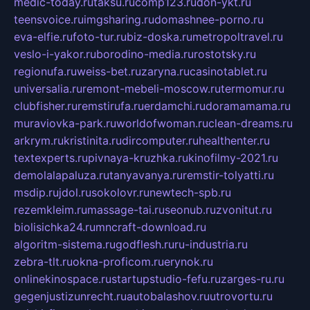
medic-today.ru
taksu.ru
comp123.ru
don-ykt.ru
teensvoice.ru
imgsharing.ru
domashnee-porno.ru
eva-elfie.ru
foto-tur.ru
biz-doska.ru
metropoltravel.ru
veslo-i-yakor.ru
borodino-media.ru
rostotsky.ru
regionufa.ru
weiss-bet.ru
zaryna.ru
casinotablet.ru
universalia.ru
remont-mebeli-moscow.ru
termomur.ru
clubfisher.ru
remstirufa.ru
erdamchi.ru
doramamama.ru
muraviovka-park.ru
worldofwoman.ru
clean-dreams.ru
arkrym.ru
kristinita.ru
dircomputer.ru
healthenter.ru
textexperts.ru
pivnaya-kruzhka.ru
kinofilmy-2021.ru
demolalapaluza.ru
tanyavanya.ru
remstir-tolyatti.ru
msdip.ru
jdol.ru
sokolovr.ru
newtech-spb.ru
rezemkleim.ru
massage-tai.ru
seonub.ru
zvonitut.ru
biolisichka24.ru
mncraft-download.ru
algoritm-sistema.ru
godflesh.ru
ru-industria.ru
zebra-tlt.ru
okna-proficom.ru
erynok.ru
onlinekinospace.ru
startupstudio-fefu.ru
zarges-ru.ru
gegenjustizunrecht.ru
autobalashov.ru
utrovortu.ru