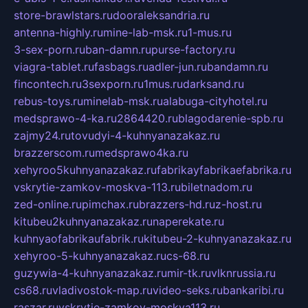
store-brawlstars.ru
dooraleksandria.ru
antenna-highly.ru
mine-lab-msk.ru
1-mus.ru
3-sex-porn.ru
ban-damn.ru
purse-factory.ru
viagra-tablet.ru
fasbags.ru
adler-jun.ru
bandamn.ru
fincontech.ru
3sexporn.ru
1mus.ru
darksand.ru
rebus-toys.ru
minelab-msk.ru
alabuga-cityhotel.ru
medsprawo-4-ka.ru
2864420.ru
blagodarenie-spb.ru
zajmy24.ru
tovudyi-4-kuhnyanazakaz.ru
brazzerscom.ru
medsprawo4ka.ru
xehyroo5kuhnyanazakaz.ru
fabrikayfabrikaefabrika.ru
vskrytie-zamkov-moskva-113.ru
biletnadom.ru
zed-online.ru
pimchax.ru
brazzers-hd.ru
z-host.ru
kitubeu2kuhnyanazakaz.ru
naperekate.ru
kuhnyaofabrikaufabrik.ru
kitubeu-2-kuhnyanazakaz.ru
xehyroo-5-kuhnyanazakaz.ru
cs-68.ru
guzywia-4-kuhnyanazakaz.ru
mir-tk.ru
vlknrussia.ru
cs68.ru
vladivostok-map.ru
video-seks.ru
bankaribi.ru
raszar.ru
vskrytie-zamkov-moskva113.ru