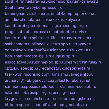
spiski-firm.ru
elara-m.ru
kinomusorka.ru
mkcslava.ru
2bets.ru
vintovoykompressor.ru
birminghamvsfulham.ru
sarmat-komp.ru
pioneeri.ru
amadis-chocolate.ru
shkurki-karakulya.ru
kanotiforet.spb.ru
tutmassage.ru
ecolog.org.ru
praga.spb.ru
falcorussia.ru
autodoctorservis.ru
kamertondom.spb.ru
net-life.net.ru
avto-vozim.ru
sakhcamera.ru
alliance-electro.spb.ru
stroyavt.ru
controlweb1.ru
tdsak74.ru
kinzozo-ru.ru
kvotka.ru
iron-snab.ru
costa-bella.ru
eugrus.pp.ru
associaciya39.ru
primexpo.spb.ru
bezmorchin.ru
ia2.ru
cpt21.ru
ispecspb.ru
regahost.ru
kolosok-elita.ru
tae-kwon.ru
consrio.com.ru
insiam.ru
avegainfo.ru
archery161.ru
bigencyclica.ru
vlast16.ru
korru.net
sarmiento.spb.su
extelopedia.ru
lammin-suo.spb.ru
iskatour.spb.ru
snpi.org.ru
running-line.ru
krygeva-spa.ru
chel.net.ru
rust-loco.ru
dugshop.ru
hl-beta.spb.ru
school494.spb.ru
mymubaby.ru