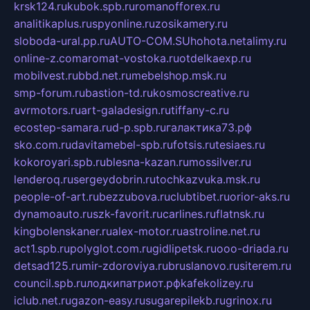
krsk124.ru
kubok.spb.ru
romanofforex.ru
analitikaplus.ru
spyonline.ru
zosikamery.ru
sloboda-ural.pp.ru
AUTO-COM.SU
hohota.net
alimy.ru
online-z.com
aromat-vostoka.ru
otdelkaexp.ru
mobilvest.ru
bbd.net.ru
mebelshop.msk.ru
smp-forum.ru
bastion-td.ru
kosmoscreative.ru
avrmotors.ru
art-galadesign.ru
tiffany-c.ru
ecostep-samara.ru
d-p.spb.ru
галактика73.рф
sko.com.ru
davitamebel-spb.ru
fotsis.ru
tesiaes.ru
kokoroyari.spb.ru
blesna-kazan.ru
mossilver.ru
lenderoq.ru
sergeydobrin.ru
tochkazvuka.msk.ru
people-of-art.ru
bezzubova.ru
clubtibet.ru
orior-aks.ru
dynamoauto.ru
szk-favorit.ru
carlines.ru
flatnsk.ru
kingbolenskaner.ru
alex-motor.ru
astroline.net.ru
act1.spb.ru
polyglot.com.ru
gidlipetsk.ru
ooo-driada.ru
detsad125.ru
mir-zdoroviya.ru
bruslanovo.ru
siterem.ru
council.spb.ru
лодкипатриот.рф
kafekolizey.ru
iclub.net.ru
gazon-easy.ru
sugarepilekb.ru
grinox.ru