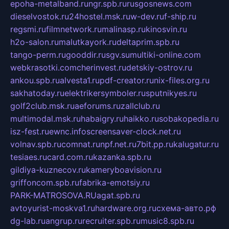
epoha-metalband.ru
ngr.spb.ru
rusgosnews.com
dieselvostok.ru
24hostel.msk.ru
w-dev.ru
f-ship.ru
regsmi.ru
filmnetwork.ru
malinasp.ru
kinosvin.ru
h2o-salon.ru
malutkayork.ru
deltaprim.spb.ru
tango-perm.ru
gooddir.ru
sgv.su
multiki-online.com
webkrasotki.com
cherinvest.ru
detskiy-ostrov.ru
ankou.spb.ru
alvesta1.ru
pdf-creator.ru
nix-files.org.ru
sakhatoday.ru
elektrikersymboler.ru
sputnikyes.ru
golf2club.msk.ru
aeforums.ru
zallclub.ru
multimodal.msk.ru
habaigry.ru
haikko.ru
sobakopedia.ru
isz-fest.ru
ewnc.info
screensaver-clock.net.ru
volnav.spb.ru
comnat.ru
npf.net.ru
7bit.pp.ru
kalugatur.ru
tesiaes.ru
card.com.ru
kazanka.spb.ru
gildiya-kuznecov.ru
kameryboavision.ru
griffoncom.spb.ru
fabrika-emotsiy.ru
PARK-MATROSOVA.RU
agat.spb.ru
avtoyurist-moskva1.ru
hardware.org.ru
схема-авто.рф
dg-lab.ru
angrup.ru
recruiter.spb.ru
music8.spb.ru