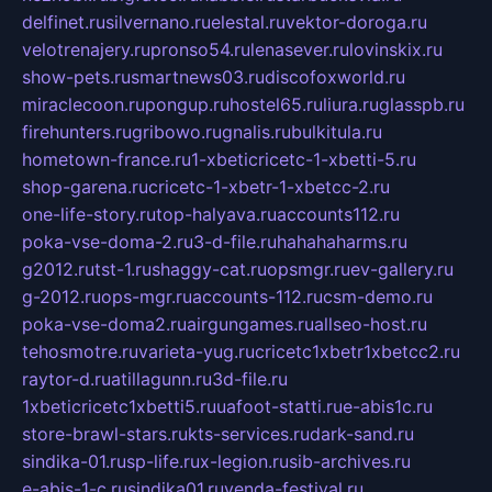
delfinet.ru
silvernano.ru
elestal.ru
vektor-doroga.ru
velotrenajery.ru
pronso54.ru
lenasever.ru
lovinskix.ru
show-pets.ru
smartnews03.ru
discofoxworld.ru
miraclecoon.ru
pongup.ru
hostel65.ru
liura.ru
glasspb.ru
firehunters.ru
gribowo.ru
gnalis.ru
bulkitula.ru
hometown-france.ru
1-xbeticricetc-1-xbetti-5.ru
shop-garena.ru
cricetc-1-xbetr-1-xbetcc-2.ru
one-life-story.ru
top-halyava.ru
accounts112.ru
poka-vse-doma-2.ru
3-d-file.ru
hahahaharms.ru
g2012.ru
tst-1.ru
shaggy-cat.ru
opsmgr.ru
ev-gallery.ru
g-2012.ru
ops-mgr.ru
accounts-112.ru
csm-demo.ru
poka-vse-doma2.ru
airgungames.ru
allseo-host.ru
tehosmotre.ru
varieta-yug.ru
cricetc1xbetr1xbetcc2.ru
raytor-d.ru
atillagunn.ru
3d-file.ru
1xbeticricetc1xbetti5.ru
uafoot-statti.ru
e-abis1c.ru
store-brawl-stars.ru
kts-services.ru
dark-sand.ru
sindika-01.ru
sp-life.ru
x-legion.ru
sib-archives.ru
e-abis-1-c.ru
sindika01.ru
venda-festival.ru