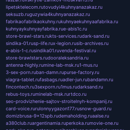
lipetsktelecom.ru
tovudyi4kuhnyanazakaz.ru
seksuzb.ru
guzywia4kuhnyanazakaz.ru
fabrikaofabrikaokuhny.ru
kuhnyaekuhnyaafabrika.ru
kuhnyaykuhnyayfabrika.ru
e-abis1c.ru
store-brawl-stars.ru
kts-services.ru
dark-sand.ru
sindika-01.ru
sp-life.ru
x-legion.ru
sib-archives.ru
e-abis-1-c.ru
sindika01.ru
venda-festival.ru
store-brawlstars.ru
dooraleksandria.ru
antenna-highly.ru
mine-lab-msk.ru
1-mus.ru
3-sex-porn.ru
ban-damn.ru
purse-factory.ru
viagra-tablet.ru
fasbags.ru
adler-jun.ru
bandamn.ru
fincontech.ru
3sexporn.ru
1mus.ru
darksand.ru
rebus-toys.ru
minelab-msk.ru
rtdco.ru
seo-prodvizhenie-sajtov-stroitelnyh-kompanij.ru
card-voice.ru
rulonnyygazon177.ru
snow-guard.ru
domizbrusa-9x12spb.ru
demaholding.ru
aalse.ru
a380club.ru
argentinamia.ru
perkoka.ru
movie-one.ru