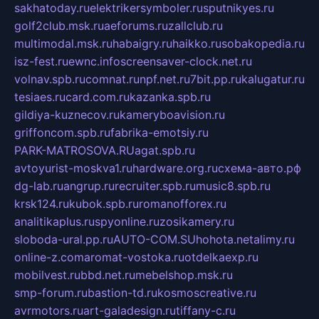
sakhatoday.ru
elektrikersymboler.ru
sputnikyes.ru
golf2club.msk.ru
aeforums.ru
zallclub.ru
multimodal.msk.ru
habaigry.ru
haikko.ru
sobakopedia.ru
isz-fest.ru
ewnc.info
screensaver-clock.net.ru
volnav.spb.ru
comnat.ru
npf.net.ru
7bit.pp.ru
kalugatur.ru
tesiaes.ru
card.com.ru
kazanka.spb.ru
gildiya-kuznecov.ru
kameryboavision.ru
griffoncom.spb.ru
fabrika-emotsiy.ru
PARK-MATROSOVA.RU
agat.spb.ru
avtoyurist-moskva1.ru
hardware.org.ru
схема-авто.рф
dg-lab.ru
angrup.ru
recruiter.spb.ru
music8.spb.ru
krsk124.ru
kubok.spb.ru
romanofforex.ru
analitikaplus.ru
spyonline.ru
zosikamery.ru
sloboda-ural.pp.ru
AUTO-COM.SU
hohota.net
alimy.ru
online-z.com
aromat-vostoka.ru
otdelkaexp.ru
mobilvest.ru
bbd.net.ru
mebelshop.msk.ru
smp-forum.ru
bastion-td.ru
kosmoscreative.ru
avrmotors.ru
art-galadesign.ru
tiffany-c.ru