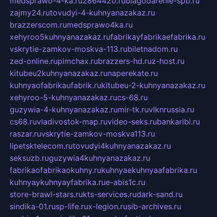
medsprawo-4-ka.ru
2864420.ru
blagodarenie-spb.ru
zajmy24.ru
tovudyi-4-kuhnyanazakaz.ru
brazzerscom.ru
medsprawo4ka.ru
xehyroo5kuhnyanazakaz.ru
fabrikayfabrikaefabrika.ru
vskrytie-zamkov-moskva-113.ru
biletnadom.ru
zed-online.ru
pimchax.ru
brazzers-hd.ru
z-host.ru
kitubeu2kuhnyanazakaz.ru
naperekate.ru
kuhnyaofabrikaufabrik.ru
kitubeu-2-kuhnyanazakaz.ru
xehyroo-5-kuhnyanazakaz.ru
cs-68.ru
guzywia-4-kuhnyanazakaz.ru
mir-tk.ru
vlknrussia.ru
cs68.ru
vladivostok-map.ru
video-seks.ru
bankaribi.ru
raszar.ru
vskrytie-zamkov-moskva113.ru
lipetsktelecom.ru
tovudyi4kuhnyanazakaz.ru
seksuzb.ru
guzywia4kuhnyanazakaz.ru
fabrikaofabrikaokuhny.ru
kuhnyaekuhnyaafabrika.ru
kuhnyaykuhnyayfabrika.ru
e-abis1c.ru
store-brawl-stars.ru
kts-services.ru
dark-sand.ru
sindika-01.ru
sp-life.ru
x-legion.ru
sib-archives.ru