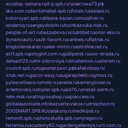
ecostep-samara.ru
d-p.spb.ru
галактика73.рф
sko.com.ru
davitamebel-spb.ru
fotsis.ru
tesiaes.ru
kokoroyari.spb.ru
blesna-kazan.ru
mossilver.ru
lenderoq.ru
sergeydobrin.ru
tochkazvuka.msk.ru
people-of-art.ru
bezzubova.ru
clubtibet.ru
orior-aks.ru
dynamoauto.ru
szk-favorit.ru
carlines.ru
flatnsk.ru
kingbolenskaner.ru
alex-motor.ru
astroline.net.ru
act1.spb.ru
polyglot.com.ru
gidlipetsk.ru
ooo-driada.ru
detsad125.ru
mir-zdoroviya.ru
bruslanovo.ru
siterem.ru
council.spb.ru
лодкипатриот.рф
kafekolizey.ru
iclub.net.ru
gazon-easy.ru
sugarepilekb.ru
grinox.ru
pylesostineco.ru
msts-ozarenie.ru
kameryjooan.ru
artemovskij.ru
dopler.spb.ru
aid70.ru
metall-perm.ru
ndm.msk.ru
ratingzooshop.ru
apiaccess.ru
globalautotrade.info
bezverhovskoe.ru
drsschool.ru
ZOOSMART.SPB.RU
dalakony.ru
medikijob.ru
remontt.spb.ru
photostudia.spb.ru
myragon.ru
terramia.ru
academy62.ru
gardengallereya.ru
rti.com.ru