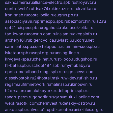
sakhcamera.ru
alliance-electro.spb.ru
stroyavt.ru
controlweb1.ru
tdsak74.ru
kinzozo-ru.ru
kvotka.ru
iron-snab.ru
costa-bella.ru
eugrus.pp.ru
associaciya39.ru
primexpo.spb.ru
bezmorchin.ru
ia2.ru
cpt21.ru
ispecspb.ru
regahost.ru
kolosok-elita.ru
tae-kwon.ru
consrio.com.ru
insiam.ru
avegainfo.ru
archery161.ru
bigencyclica.ru
vlast16.ru
korru.net
sarmiento.spb.su
extelopedia.ru
lammin-suo.spb.ru
iskatour.spb.ru
snpi.org.ru
running-line.ru
krygeva-spa.ru
chel.net.ru
rust-loco.ru
dugshop.ru
hl-beta.spb.ru
school494.spb.ru
mymubaby.ru
epoha-metalband.ru
ngr.spb.ru
rusgosnews.com
dieselvostok.ru
24hostel.msk.ru
w-dev.ru
f-ship.ru
regsmi.ru
filmnetwork.ru
malinasp.ru
kinosvin.ru
h2o-salon.ru
malutkayork.ru
deltaprim.spb.ru
tango-perm.ru
gooddir.ru
sgv.su
multiki-online.com
webkrasotki.com
cherinvest.ru
detskiy-ostrov.ru
ankou.spb.ru
alvesta1.ru
pdf-creator.ru
nix-files.org.ru