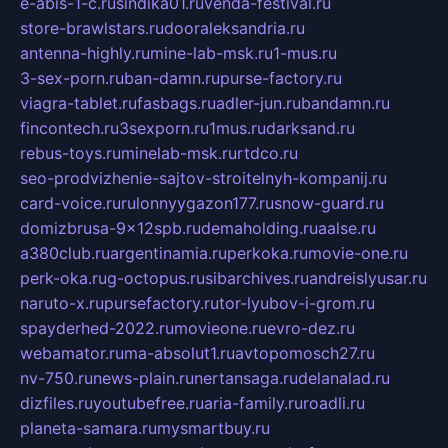
e-abis-1-c.ru
sindika01.ru
venda-festival.ru
store-brawlstars.ru
dooraleksandria.ru
antenna-highly.ru
mine-lab-msk.ru
1-mus.ru
3-sex-porn.ru
ban-damn.ru
purse-factory.ru
viagra-tablet.ru
fasbags.ru
adler-jun.ru
bandamn.ru
fincontech.ru
3sexporn.ru
1mus.ru
darksand.ru
rebus-toys.ru
minelab-msk.ru
rtdco.ru
seo-prodvizhenie-sajtov-stroitelnyh-kompanij.ru
card-voice.ru
rulonnyygazon177.ru
snow-guard.ru
domizbrusa-9x12spb.ru
demaholding.ru
aalse.ru
a380club.ru
argentinamia.ru
perkoka.ru
movie-one.ru
perk-oka.ru
g-octopus.ru
sibarchives.ru
andreislyusar.ru
naruto-x.ru
pursefactory.ru
tor-lyubov-i-grom.ru
spayderhed-2022.ru
movieone.ru
evro-dez.ru
webamator.ru
ma-absolut1.ru
avtopomosch27.ru
nv-750.ru
news-plain.ru
nertansaga.ru
delanalad.ru
dizfiles.ru
youtubefree.ru
aria-family.ru
roadli.ru
planeta-samara.ru
mysmartbuy.ru