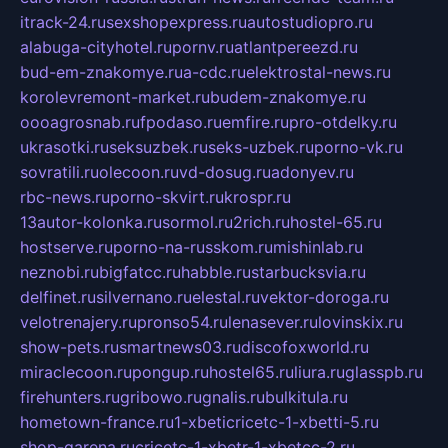
itrack-24.ru
sexshopexpress.ru
autostudiopro.ru
alabuga-cityhotel.ru
pornv.ru
atlantpereezd.ru
bud-em-znakomye.ru
a-cdc.ru
elektrostal-news.ru
korolevremont-market.ru
budem-znakomye.ru
oooagrosnab.ru
fpodaso.ru
emfire.ru
pro-otdelky.ru
ukrasotki.ru
seksuzbek.ru
seks-uzbek.ru
porno-vk.ru
sovratili.ru
olecoon.ru
vd-dosug.ru
adonyev.ru
rbc-news.ru
porno-skvirt.ru
krospr.ru
13autor-kolonka.ru
sormol.ru
2rich.ru
hostel-65.ru
hostserve.ru
porno-na-russkom.ru
mishinlab.ru
neznobi.ru
bigfatcc.ru
habble.ru
starbucksvia.ru
delfinet.ru
silvernano.ru
elestal.ru
vektor-doroga.ru
velotrenajery.ru
pronso54.ru
lenasever.ru
lovinskix.ru
show-pets.ru
smartnews03.ru
discofoxworld.ru
miraclecoon.ru
pongup.ru
hostel65.ru
liura.ru
glasspb.ru
firehunters.ru
gribowo.ru
gnalis.ru
bulkitula.ru
hometown-france.ru
1-xbeticricetc-1-xbetti-5.ru
shop-garena.ru
cricetc-1-xbetr-1-xbetcc-2.ru