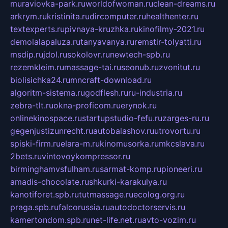
muraviovka-park.ru
worldofwoman.ru
clean-dreams.ru
arkrym.ru
kristinita.ru
dircomputer.ru
healthenter.ru
textexperts.ru
pivnaya-kruzhka.ru
kinofilmy-2021.ru
demolalapaluza.ru
tanyavanya.ru
remstir-tolyatti.ru
msdip.ru
jdol.ru
sokolovr.ru
newtech-spb.ru
rezemkleim.ru
massage-tai.ru
seonub.ru
zvonitut.ru
biolisichka24.ru
mncraft-download.ru
algoritm-sistema.ru
godflesh.ru
ru-industria.ru
zebra-tlt.ru
okna-proficom.ru
erynok.ru
onlinekinospace.ru
startupstudio-fefu.ru
zarges-ru.ru
gegenjustizunrecht.ru
autobalashov.ru
utrovortu.ru
spiski-firm.ru
elara-m.ru
kinomusorka.ru
mkcslava.ru
2bets.ru
vintovoykompressor.ru
birminghamvsfulham.ru
sarmat-komp.ru
pioneeri.ru
amadis-chocolate.ru
shkurki-karakulya.ru
kanotiforet.spb.ru
tutmassage.ru
ecolog.org.ru
praga.spb.ru
falcorussia.ru
autodoctorservis.ru
kamertondom.spb.ru
net-life.net.ru
avto-vozim.ru