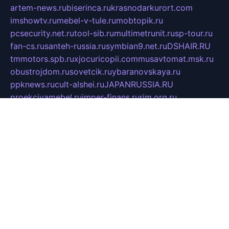
artem-news.ru
biserinca.ru
krasnodarkurort.com
imshowtv.ru
mebel-v-tule.ru
mobtopik.ru
pcsecurity.net.ru
tool-sib.ru
multimetrunit.ru
sp-tour.ru
fan-cs.ru
santeh-russia.ru
symbian9.net.ru
DSHAIR.RU
tmmotors.spb.ru
xjocuricopii.com
musavtomat.msk.ru
obustrojdom.ru
sovetcik.ru
ybaranovskaya.ru
ppknews.ru
cult-alshei.ru
JAPANRUSSIA.RU
proekciyamebel.ru
imper-finans.ru
rim.org.ru
glamourai.ru
brassminus.ru
zabor-pro.ru
ftn.pp.ru
dorogoe58.ru
laimengpacker.ru
kuzova-zapchasti.ru
sageerp.ru
taxodrom.ru
dsrazvitie.ru
hardcity.net.ru
ratinghomegames.ru
topservice25.ru
gubernyan.ru
gtglasslined.ru
ii4.ru
tssport.spb.ru
andorra24.com
blackwallstreet.ru
oboimos.ru
optim-doors.com.ru
ikuch.ru
nycr.org.ru
npa21.ru
vremya-ch.spb.ru
desert000.ru
ivtorgi.ru
ifiori.ru
catalog-statei.ru
dcv.org.ru
spetsmaster174.ru
ipkameryhiseeu.ru
dum26.ru
ruspol.spb.ru
fr-opendp.ru
kam-solnyshko.ru