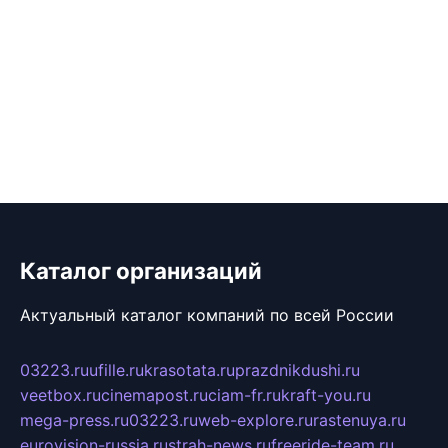
Каталог организаций
Актуальный каталог компаний по всей России
03223.ru
ufille.ru
krasotata.ru
prazdnikdushi.ru
veetbox.ru
cinemapost.ru
ciam-fr.ru
kraft-you.ru
mega-press.ru
03223.ru
web-explore.ru
rastenuya.ru
eurovision-russia.ru
strah-news.ru
freeride-team.ru