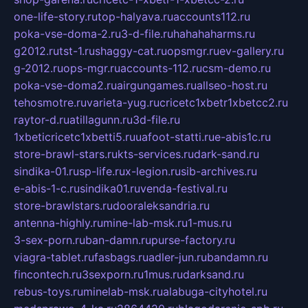
one-life-story.ru
top-halyava.ru
accounts112.ru
poka-vse-doma-2.ru
3-d-file.ru
hahahaharms.ru
g2012.ru
tst-1.ru
shaggy-cat.ru
opsmgr.ru
ev-gallery.ru
g-2012.ru
ops-mgr.ru
accounts-112.ru
csm-demo.ru
poka-vse-doma2.ru
airgungames.ru
allseo-host.ru
tehosmotre.ru
varieta-yug.ru
cricetc1xbetr1xbetcc2.ru
raytor-d.ru
atillagunn.ru
3d-file.ru
1xbeticricetc1xbetti5.ru
uafoot-statti.ru
e-abis1c.ru
store-brawl-stars.ru
kts-services.ru
dark-sand.ru
sindika-01.ru
sp-life.ru
x-legion.ru
sib-archives.ru
e-abis-1-c.ru
sindika01.ru
venda-festival.ru
store-brawlstars.ru
dooraleksandria.ru
antenna-highly.ru
mine-lab-msk.ru
1-mus.ru
3-sex-porn.ru
ban-damn.ru
purse-factory.ru
viagra-tablet.ru
fasbags.ru
adler-jun.ru
bandamn.ru
fincontech.ru
3sexporn.ru
1mus.ru
darksand.ru
rebus-toys.ru
minelab-msk.ru
alabuga-cityhotel.ru