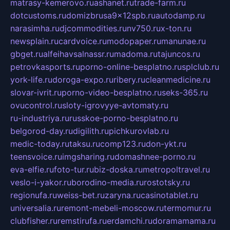
matrasy-kemerovo.ru
ashanet.ru
trade-farm.ru
dotcustoms.ru
domizbrusa9x12spb.ru
autodamp.ru
narasimha.ru
djcommodities.ru
nv750.ru
x-ton.ru
newsplain.ru
cardvoice.ru
modopaper.ru
manunae.ru
gbget.ru
alfeihavsalnassr.ru
madoma.ru
tajuncos.ru
petrovkasports.ru
porno-online-besplatno.ru
splclub.ru
york-life.ru
doroga-expo.ru
ribery.ru
cleanmedicine.ru
slovar-ivrit.ru
porno-video-besplatno.ru
seks-365.ru
ovucontrol.ru
sloty-igrovyye-avtomaty.ru
ru-industriya.ru
russkoe-porno-besplatno.ru
belgorod-day.ru
digilith.ru
pichkurovlab.ru
medic-today.ru
taksu.ru
comp123.ru
don-ykt.ru
teensvoice.ru
imgsharing.ru
domashnee-porno.ru
eva-elfie.ru
foto-tur.ru
biz-doska.ru
metropoltravel.ru
veslo-i-yakor.ru
borodino-media.ru
rostotsky.ru
regionufa.ru
weiss-bet.ru
zaryna.ru
casinotablet.ru
universalia.ru
remont-mebeli-moscow.ru
termomur.ru
clubfisher.ru
remstirufa.ru
erdamchi.ru
doramamama.ru