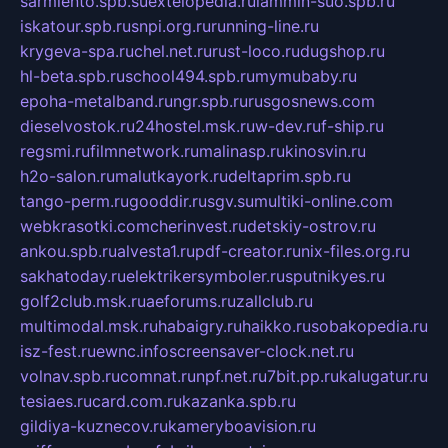
sarmiento.spb.su
extelopedia.ru
lammin-suo.spb.ru
iskatour.spb.ru
snpi.org.ru
running-line.ru
krygeva-spa.ru
chel.net.ru
rust-loco.ru
dugshop.ru
hl-beta.spb.ru
school494.spb.ru
mymubaby.ru
epoha-metalband.ru
ngr.spb.ru
rusgosnews.com
dieselvostok.ru
24hostel.msk.ru
w-dev.ru
f-ship.ru
regsmi.ru
filmnetwork.ru
malinasp.ru
kinosvin.ru
h2o-salon.ru
malutkayork.ru
deltaprim.spb.ru
tango-perm.ru
gooddir.ru
sgv.su
multiki-online.com
webkrasotki.com
cherinvest.ru
detskiy-ostrov.ru
ankou.spb.ru
alvesta1.ru
pdf-creator.ru
nix-files.org.ru
sakhatoday.ru
elektrikersymboler.ru
sputnikyes.ru
golf2club.msk.ru
aeforums.ru
zallclub.ru
multimodal.msk.ru
habaigry.ru
haikko.ru
sobakopedia.ru
isz-fest.ru
ewnc.info
screensaver-clock.net.ru
volnav.spb.ru
comnat.ru
npf.net.ru
7bit.pp.ru
kalugatur.ru
tesiaes.ru
card.com.ru
kazanka.spb.ru
gildiya-kuznecov.ru
kameryboavision.ru