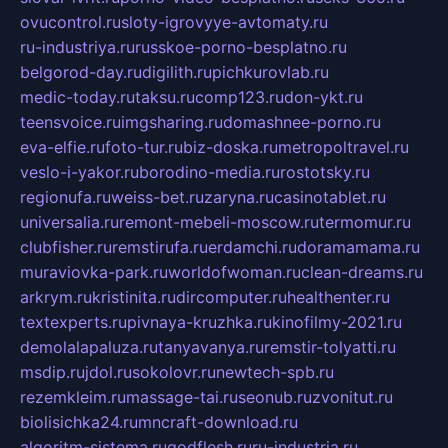
ovucontrol.ru
sloty-igrovyye-avtomaty.ru
ru-industriya.ru
russkoe-porno-besplatno.ru
belgorod-day.ru
digilith.ru
pichkurovlab.ru
medic-today.ru
taksu.ru
comp123.ru
don-ykt.ru
teensvoice.ru
imgsharing.ru
domashnee-porno.ru
eva-elfie.ru
foto-tur.ru
biz-doska.ru
metropoltravel.ru
veslo-i-yakor.ru
borodino-media.ru
rostotsky.ru
regionufa.ru
weiss-bet.ru
zaryna.ru
casinotablet.ru
universalia.ru
remont-mebeli-moscow.ru
termomur.ru
clubfisher.ru
remstirufa.ru
erdamchi.ru
doramamama.ru
muraviovka-park.ru
worldofwoman.ru
clean-dreams.ru
arkrym.ru
kristinita.ru
dircomputer.ru
healthenter.ru
textexperts.ru
pivnaya-kruzhka.ru
kinofilmy-2021.ru
demolalapaluza.ru
tanyavanya.ru
remstir-tolyatti.ru
msdip.ru
jdol.ru
sokolovr.ru
newtech-spb.ru
rezemkleim.ru
massage-tai.ru
seonub.ru
zvonitut.ru
biolisichka24.ru
mncraft-download.ru
algoritm-sistema.ru
godflesh.ru
ru-industria.ru