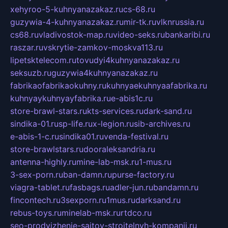
xehyroo-5-kuhnyanazakaz.ru
cs-68.ru
guzywia-4-kuhnyanazakaz.ru
mir-tk.ru
vlknrussia.ru
cs68.ru
vladivostok-map.ru
video-seks.ru
bankaribi.ru
raszar.ru
vskrytie-zamkov-moskva113.ru
lipetsktelecom.ru
tovudyi4kuhnyanazakaz.ru
seksuzb.ru
guzywia4kuhnyanazakaz.ru
fabrikaofabrikaokuhny.ru
kuhnyaekuhnyaafabrika.ru
kuhnyaykuhnyayfabrika.ru
e-abis1c.ru
store-brawl-stars.ru
kts-services.ru
dark-sand.ru
sindika-01.ru
sp-life.ru
x-legion.ru
sib-archives.ru
e-abis-1-c.ru
sindika01.ru
venda-festival.ru
store-brawlstars.ru
dooraleksandria.ru
antenna-highly.ru
mine-lab-msk.ru
1-mus.ru
3-sex-porn.ru
ban-damn.ru
purse-factory.ru
viagra-tablet.ru
fasbags.ru
adler-jun.ru
bandamn.ru
fincontech.ru
3sexporn.ru
1mus.ru
darksand.ru
rebus-toys.ru
minelab-msk.ru
rtdco.ru
seo-prodvizhenie-sajtov-stroitelnyh-kompanij.ru