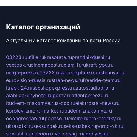
Каталог организаций
Актуальный каталог компаний по всей России
03223.ru
ufille.ru
krasotata.ru
prazdnikdushi.ru
veetbox.ru
cinemapost.ru
ciam-fr.ru
kraft-you.ru
mega-press.ru
03223.ru
web-explore.ru
rastenuya.ru
eurovision-russia.ru
strah-news.ru
freeride-team.ru
itrack-24.ru
sexshopexpress.ru
autostudiopro.ru
alabuga-cityhotel.ru
pornv.ru
atlantpereezd.ru
bud-em-znakomye.ru
a-cdc.ru
elektrostal-news.ru
korolevremont-market.ru
budem-znakomye.ru
oooagrosnab.ru
fpodaso.ru
emfire.ru
pro-otdelky.ru
ukrasotki.ru
seksuzbek.ru
seks-uzbek.ru
porno-vk.ru
sovratili.ru
olecoon.ru
vd-dosug.ru
adonyev.ru