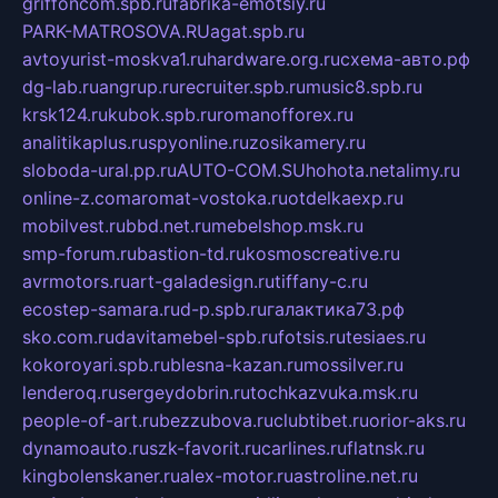
griffoncom.spb.ru
fabrika-emotsiy.ru
PARK-MATROSOVA.RU
agat.spb.ru
avtoyurist-moskva1.ru
hardware.org.ru
схема-авто.рф
dg-lab.ru
angrup.ru
recruiter.spb.ru
music8.spb.ru
krsk124.ru
kubok.spb.ru
romanofforex.ru
analitikaplus.ru
spyonline.ru
zosikamery.ru
sloboda-ural.pp.ru
AUTO-COM.SU
hohota.net
alimy.ru
online-z.com
aromat-vostoka.ru
otdelkaexp.ru
mobilvest.ru
bbd.net.ru
mebelshop.msk.ru
smp-forum.ru
bastion-td.ru
kosmoscreative.ru
avrmotors.ru
art-galadesign.ru
tiffany-c.ru
ecostep-samara.ru
d-p.spb.ru
галактика73.рф
sko.com.ru
davitamebel-spb.ru
fotsis.ru
tesiaes.ru
kokoroyari.spb.ru
blesna-kazan.ru
mossilver.ru
lenderoq.ru
sergeydobrin.ru
tochkazvuka.msk.ru
people-of-art.ru
bezzubova.ru
clubtibet.ru
orior-aks.ru
dynamoauto.ru
szk-favorit.ru
carlines.ru
flatnsk.ru
kingbolenskaner.ru
alex-motor.ru
astroline.net.ru