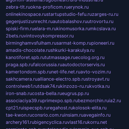
zebra-tlt.ru
okna-proficom.ru
erynok.ru
onlinekinospace.ru
startupstudio-fefu.ru
zarges-ru.ru
gegenjustizunrecht.ru
autobalashov.ru
utrovortu.ru
spiski-firm.ru
elara-m.ru
kinomusorka.ru
mkcslava.ru
2bets.ru
vintovoykompressor.ru
birminghamvsfulham.ru
sarmat-komp.ru
pioneeri.ru
amadis-chocolate.ru
shkurki-karakulya.ru
kanotiforet.spb.ru
tutmassage.ru
ecolog.org.ru
praga.spb.ru
falcorussia.ru
autodoctorservis.ru
kamertondom.spb.ru
net-life.net.ru
avto-vozim.ru
sakhcamera.ru
alliance-electro.spb.ru
stroyavt.ru
controlweb1.ru
tdsak74.ru
kinzozo-ru.ru
kvotka.ru
iron-snab.ru
costa-bella.ru
eugrus.pp.ru
associaciya39.ru
primexpo.spb.ru
bezmorchin.ru
ia2.ru
cpt21.ru
ispecspb.ru
regahost.ru
kolosok-elita.ru
tae-kwon.ru
consrio.com.ru
insiam.ru
avegainfo.ru
archery161.ru
bigencyclica.ru
vlast16.ru
korru.net