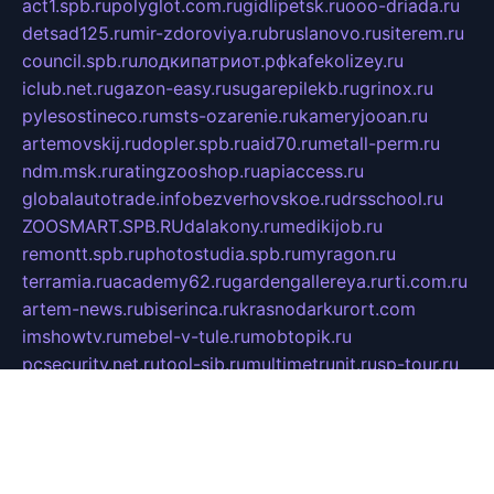
act1.spb.ru
polyglot.com.ru
gidlipetsk.ru
ooo-driada.ru
detsad125.ru
mir-zdoroviya.ru
bruslanovo.ru
siterem.ru
council.spb.ru
лодкипатриот.рф
kafekolizey.ru
iclub.net.ru
gazon-easy.ru
sugarepilekb.ru
grinox.ru
pylesostineco.ru
msts-ozarenie.ru
kameryjooan.ru
artemovskij.ru
dopler.spb.ru
aid70.ru
metall-perm.ru
ndm.msk.ru
ratingzooshop.ru
apiaccess.ru
globalautotrade.info
bezverhovskoe.ru
drsschool.ru
ZOOSMART.SPB.RU
dalakony.ru
medikijob.ru
remontt.spb.ru
photostudia.spb.ru
myragon.ru
terramia.ru
academy62.ru
gardengallereya.ru
rti.com.ru
artem-news.ru
biserinca.ru
krasnodarkurort.com
imshowtv.ru
mebel-v-tule.ru
mobtopik.ru
pcsecurity.net.ru
tool-sib.ru
multimetrunit.ru
sp-tour.ru
fan-cs.ru
santeh-russia.ru
symbian9.net.ru
DSHAIR.RU
tmmotors.spb.ru
xjocuricopii.com
musavtomat.msk.ru
obustrojdom.ru
sovetcik.ru
ybaranovskaya.ru
ppknews.ru
cult-alshei.ru
JAPANRUSSIA.RU