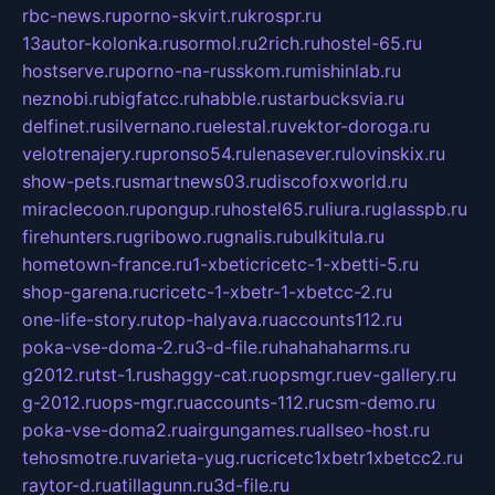
rbc-news.ru
porno-skvirt.ru
krospr.ru
13autor-kolonka.ru
sormol.ru
2rich.ru
hostel-65.ru
hostserve.ru
porno-na-russkom.ru
mishinlab.ru
neznobi.ru
bigfatcc.ru
habble.ru
starbucksvia.ru
delfinet.ru
silvernano.ru
elestal.ru
vektor-doroga.ru
velotrenajery.ru
pronso54.ru
lenasever.ru
lovinskix.ru
show-pets.ru
smartnews03.ru
discofoxworld.ru
miraclecoon.ru
pongup.ru
hostel65.ru
liura.ru
glasspb.ru
firehunters.ru
gribowo.ru
gnalis.ru
bulkitula.ru
hometown-france.ru
1-xbeticricetc-1-xbetti-5.ru
shop-garena.ru
cricetc-1-xbetr-1-xbetcc-2.ru
one-life-story.ru
top-halyava.ru
accounts112.ru
poka-vse-doma-2.ru
3-d-file.ru
hahahaharms.ru
g2012.ru
tst-1.ru
shaggy-cat.ru
opsmgr.ru
ev-gallery.ru
g-2012.ru
ops-mgr.ru
accounts-112.ru
csm-demo.ru
poka-vse-doma2.ru
airgungames.ru
allseo-host.ru
tehosmotre.ru
varieta-yug.ru
cricetc1xbetr1xbetcc2.ru
raytor-d.ru
atillagunn.ru
3d-file.ru