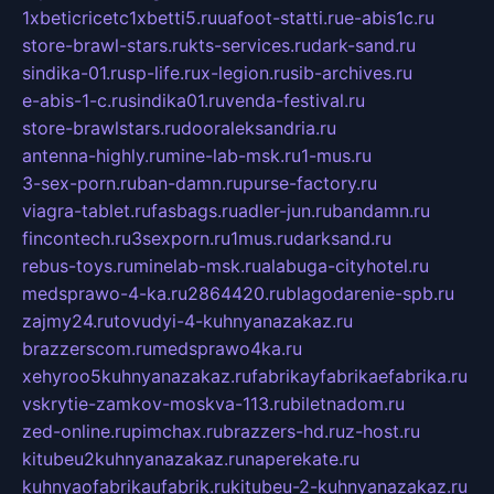
1xbeticricetc1xbetti5.ru
uafoot-statti.ru
e-abis1c.ru
store-brawl-stars.ru
kts-services.ru
dark-sand.ru
sindika-01.ru
sp-life.ru
x-legion.ru
sib-archives.ru
e-abis-1-c.ru
sindika01.ru
venda-festival.ru
store-brawlstars.ru
dooraleksandria.ru
antenna-highly.ru
mine-lab-msk.ru
1-mus.ru
3-sex-porn.ru
ban-damn.ru
purse-factory.ru
viagra-tablet.ru
fasbags.ru
adler-jun.ru
bandamn.ru
fincontech.ru
3sexporn.ru
1mus.ru
darksand.ru
rebus-toys.ru
minelab-msk.ru
alabuga-cityhotel.ru
medsprawo-4-ka.ru
2864420.ru
blagodarenie-spb.ru
zajmy24.ru
tovudyi-4-kuhnyanazakaz.ru
brazzerscom.ru
medsprawo4ka.ru
xehyroo5kuhnyanazakaz.ru
fabrikayfabrikaefabrika.ru
vskrytie-zamkov-moskva-113.ru
biletnadom.ru
zed-online.ru
pimchax.ru
brazzers-hd.ru
z-host.ru
kitubeu2kuhnyanazakaz.ru
naperekate.ru
kuhnyaofabrikaufabrik.ru
kitubeu-2-kuhnyanazakaz.ru