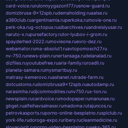
card-voice.ru
rulonnyygazon177.ru
snow-guard.ru
domizbrusa-9x12spb.ru
demaholding.ru
aalse.ru
a380club.ru
argentinamia.ru
perkoka.ru
movie-one.ru
perk-oka.ru
g-octopus.ru
sibarchives.ru
andreislyusar.ru
naruto-x.ru
pursefactory.ru
tor-lyubov-i-grom.ru
spayderhed-2022.ru
movieone.ru
evro-dez.ru
webamator.ru
ma-absolut1.ru
avtopomosch27.ru
nv-750.ru
news-plain.ru
nertansaga.ru
delanalad.ru
dizfiles.ru
youtubefree.ru
aria-family.ru
roadli.ru
planeta-samara.ru
mysmartbuy.ru
matrasy-kemerovo.ru
ashanet.ru
trade-farm.ru
dotcustoms.ru
domizbrusa9x12spb.ru
autodamp.ru
narasimha.ru
djcommodities.ru
nv750.ru
x-ton.ru
newsplain.ru
cardvoice.ru
modopaper.ru
manunae.ru
gbget.ru
alfeihavsalnassr.ru
madoma.ru
tajuncos.ru
petrovkasports.ru
porno-online-besplatno.ru
splclub.ru
york-life.ru
doroga-expo.ru
ribery.ru
cleanmedicine.ru
slovar-ivrit.ru
porno-video-besplatno.ru
seks-365.ru