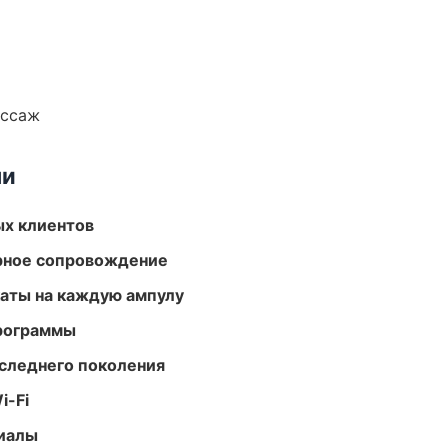
ассаж
ми
ых клиентов
урное сопровождение
аты на каждую ампулу
программы
следнего поколения
i-Fi
риалы