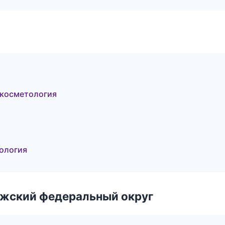
 косметология
тология
лжский федеральный округ