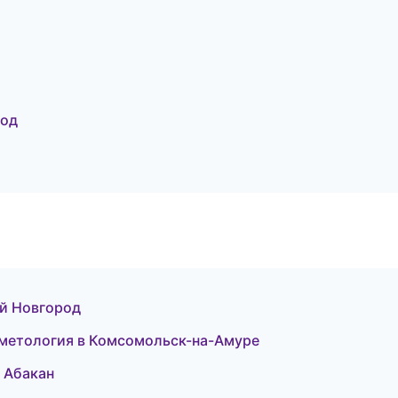
род
ий Новгород
осметология в Комсомольск-на-Амуре
в Абакан