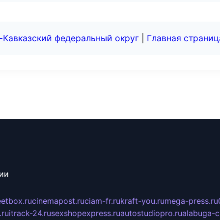
-Кавказский федеральный округ
|
Главная страниц
сии
eetbox.ru
cinemapost.ru
ciam-fr.ru
kraft-you.ru
mega-press.ru
.ru
itrack-24.ru
sexshopexpress.ru
autostudiopro.ru
alabuga-ci