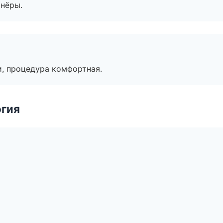
тнёры.
, процедура комфортная.
огия