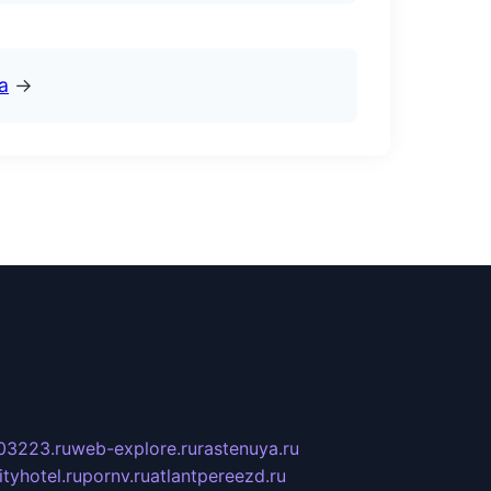
а
→
03223.ru
web-explore.ru
rastenuya.ru
tyhotel.ru
pornv.ru
atlantpereezd.ru