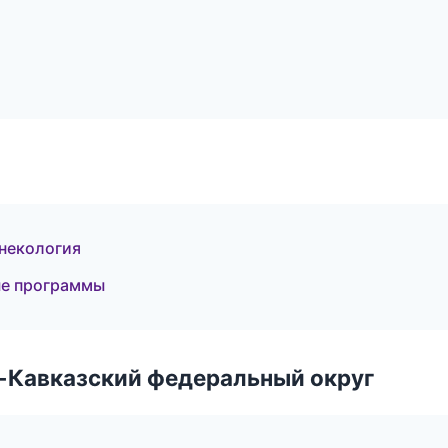
инекология
ые программы
о-Кавказский федеральный округ