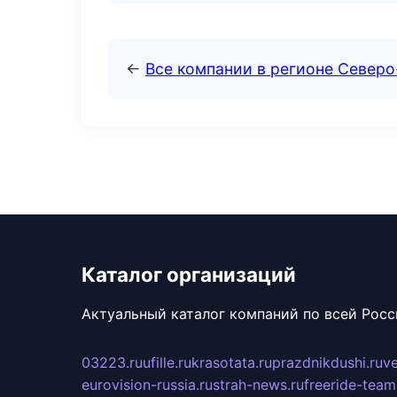
←
Все компании в регионе Северо
Каталог организаций
Актуальный каталог компаний по всей Рос
03223.ru
ufille.ru
krasotata.ru
prazdnikdushi.ru
v
eurovision-russia.ru
strah-news.ru
freeride-team