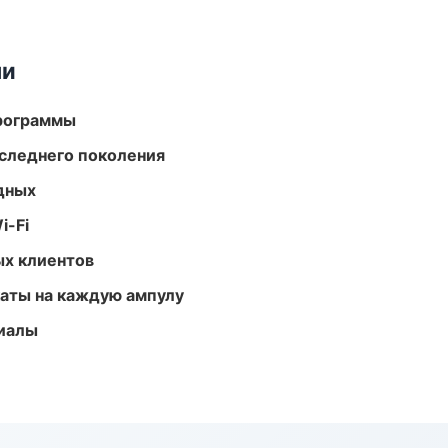
ми
программы
следнего поколения
одных
i-Fi
ых клиентов
аты на каждую ампулу
риалы