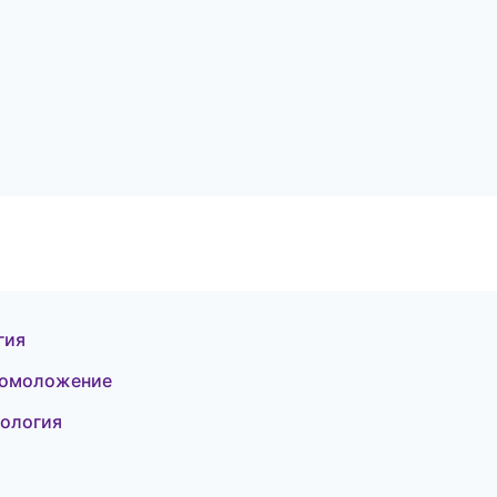
гия
и омоложение
тология