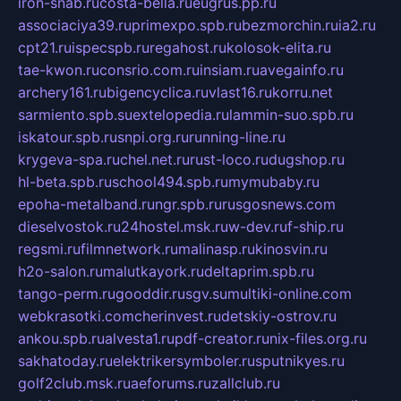
iron-snab.ru
costa-bella.ru
eugrus.pp.ru
associaciya39.ru
primexpo.spb.ru
bezmorchin.ru
ia2.ru
cpt21.ru
ispecspb.ru
regahost.ru
kolosok-elita.ru
tae-kwon.ru
consrio.com.ru
insiam.ru
avegainfo.ru
archery161.ru
bigencyclica.ru
vlast16.ru
korru.net
sarmiento.spb.su
extelopedia.ru
lammin-suo.spb.ru
iskatour.spb.ru
snpi.org.ru
running-line.ru
krygeva-spa.ru
chel.net.ru
rust-loco.ru
dugshop.ru
hl-beta.spb.ru
school494.spb.ru
mymubaby.ru
epoha-metalband.ru
ngr.spb.ru
rusgosnews.com
dieselvostok.ru
24hostel.msk.ru
w-dev.ru
f-ship.ru
regsmi.ru
filmnetwork.ru
malinasp.ru
kinosvin.ru
h2o-salon.ru
malutkayork.ru
deltaprim.spb.ru
tango-perm.ru
gooddir.ru
sgv.su
multiki-online.com
webkrasotki.com
cherinvest.ru
detskiy-ostrov.ru
ankou.spb.ru
alvesta1.ru
pdf-creator.ru
nix-files.org.ru
sakhatoday.ru
elektrikersymboler.ru
sputnikyes.ru
golf2club.msk.ru
aeforums.ru
zallclub.ru