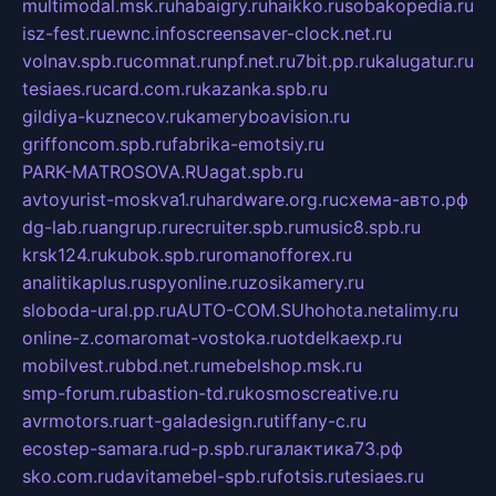
multimodal.msk.ru
habaigry.ru
haikko.ru
sobakopedia.ru
isz-fest.ru
ewnc.info
screensaver-clock.net.ru
volnav.spb.ru
comnat.ru
npf.net.ru
7bit.pp.ru
kalugatur.ru
tesiaes.ru
card.com.ru
kazanka.spb.ru
gildiya-kuznecov.ru
kameryboavision.ru
griffoncom.spb.ru
fabrika-emotsiy.ru
PARK-MATROSOVA.RU
agat.spb.ru
avtoyurist-moskva1.ru
hardware.org.ru
схема-авто.рф
dg-lab.ru
angrup.ru
recruiter.spb.ru
music8.spb.ru
krsk124.ru
kubok.spb.ru
romanofforex.ru
analitikaplus.ru
spyonline.ru
zosikamery.ru
sloboda-ural.pp.ru
AUTO-COM.SU
hohota.net
alimy.ru
online-z.com
aromat-vostoka.ru
otdelkaexp.ru
mobilvest.ru
bbd.net.ru
mebelshop.msk.ru
smp-forum.ru
bastion-td.ru
kosmoscreative.ru
avrmotors.ru
art-galadesign.ru
tiffany-c.ru
ecostep-samara.ru
d-p.spb.ru
галактика73.рф
sko.com.ru
davitamebel-spb.ru
fotsis.ru
tesiaes.ru