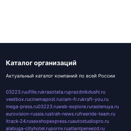
Каталог организаций
Актуальный каталог компаний по всей России
03223.ru
ufille.ru
krasotata.ru
prazdnikdushi.ru
veetbox.ru
cinemapost.ru
ciam-fr.ru
kraft-you.ru
mega-press.ru
03223.ru
web-explore.ru
rastenuya.ru
eurovision-russia.ru
strah-news.ru
freeride-team.ru
itrack-24.ru
sexshopexpress.ru
autostudiopro.ru
alabuga-cityhotel.ru
pornv.ru
atlantpereezd.ru