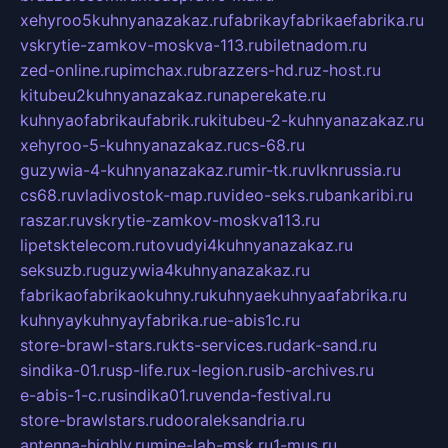
xehyroo5kuhnyanazakaz.ru
fabrikayfabrikaefabrika.ru
vskrytie-zamkov-moskva-113.ru
biletnadom.ru
zed-online.ru
pimchax.ru
brazzers-hd.ru
z-host.ru
kitubeu2kuhnyanazakaz.ru
naperekate.ru
kuhnyaofabrikaufabrik.ru
kitubeu-2-kuhnyanazakaz.ru
xehyroo-5-kuhnyanazakaz.ru
cs-68.ru
guzywia-4-kuhnyanazakaz.ru
mir-tk.ru
vlknrussia.ru
cs68.ru
vladivostok-map.ru
video-seks.ru
bankaribi.ru
raszar.ru
vskrytie-zamkov-moskva113.ru
lipetsktelecom.ru
tovudyi4kuhnyanazakaz.ru
seksuzb.ru
guzywia4kuhnyanazakaz.ru
fabrikaofabrikaokuhny.ru
kuhnyaekuhnyaafabrika.ru
kuhnyaykuhnyayfabrika.ru
e-abis1c.ru
store-brawl-stars.ru
kts-services.ru
dark-sand.ru
sindika-01.ru
sp-life.ru
x-legion.ru
sib-archives.ru
e-abis-1-c.ru
sindika01.ru
venda-festival.ru
store-brawlstars.ru
dooraleksandria.ru
antenna-highly.ru
mine-lab-msk.ru
1-mus.ru