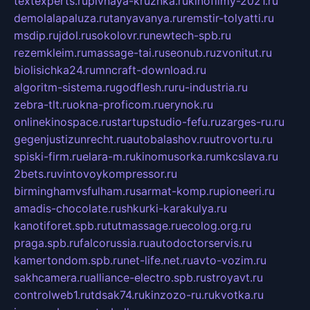
textexperts.ru
pivnaya-kruzhka.ru
kinofilmy-2021.ru
demolalapaluza.ru
tanyavanya.ru
remstir-tolyatti.ru
msdip.ru
jdol.ru
sokolovr.ru
newtech-spb.ru
rezemkleim.ru
massage-tai.ru
seonub.ru
zvonitut.ru
biolisichka24.ru
mncraft-download.ru
algoritm-sistema.ru
godflesh.ru
ru-industria.ru
zebra-tlt.ru
okna-proficom.ru
erynok.ru
onlinekinospace.ru
startupstudio-fefu.ru
zarges-ru.ru
gegenjustizunrecht.ru
autobalashov.ru
utrovortu.ru
spiski-firm.ru
elara-m.ru
kinomusorka.ru
mkcslava.ru
2bets.ru
vintovoykompressor.ru
birminghamvsfulham.ru
sarmat-komp.ru
pioneeri.ru
amadis-chocolate.ru
shkurki-karakulya.ru
kanotiforet.spb.ru
tutmassage.ru
ecolog.org.ru
praga.spb.ru
falcorussia.ru
autodoctorservis.ru
kamertondom.spb.ru
net-life.net.ru
avto-vozim.ru
sakhcamera.ru
alliance-electro.spb.ru
stroyavt.ru
controlweb1.ru
tdsak74.ru
kinzozo-ru.ru
kvotka.ru