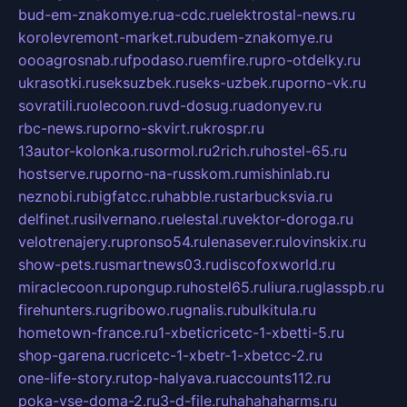
bud-em-znakomye.ru
a-cdc.ru
elektrostal-news.ru
korolevremont-market.ru
budem-znakomye.ru
oooagrosnab.ru
fpodaso.ru
emfire.ru
pro-otdelky.ru
ukrasotki.ru
seksuzbek.ru
seks-uzbek.ru
porno-vk.ru
sovratili.ru
olecoon.ru
vd-dosug.ru
adonyev.ru
rbc-news.ru
porno-skvirt.ru
krospr.ru
13autor-kolonka.ru
sormol.ru
2rich.ru
hostel-65.ru
hostserve.ru
porno-na-russkom.ru
mishinlab.ru
neznobi.ru
bigfatcc.ru
habble.ru
starbucksvia.ru
delfinet.ru
silvernano.ru
elestal.ru
vektor-doroga.ru
velotrenajery.ru
pronso54.ru
lenasever.ru
lovinskix.ru
show-pets.ru
smartnews03.ru
discofoxworld.ru
miraclecoon.ru
pongup.ru
hostel65.ru
liura.ru
glasspb.ru
firehunters.ru
gribowo.ru
gnalis.ru
bulkitula.ru
hometown-france.ru
1-xbeticricetc-1-xbetti-5.ru
shop-garena.ru
cricetc-1-xbetr-1-xbetcc-2.ru
one-life-story.ru
top-halyava.ru
accounts112.ru
poka-vse-doma-2.ru
3-d-file.ru
hahahaharms.ru