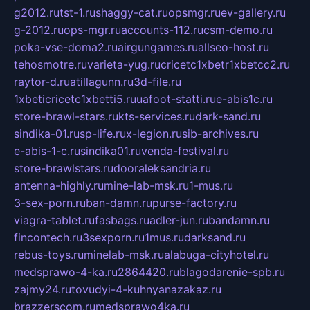
g2012.ru
tst-1.ru
shaggy-cat.ru
opsmgr.ru
ev-gallery.ru
g-2012.ru
ops-mgr.ru
accounts-112.ru
csm-demo.ru
poka-vse-doma2.ru
airgungames.ru
allseo-host.ru
tehosmotre.ru
varieta-yug.ru
cricetc1xbetr1xbetcc2.ru
raytor-d.ru
atillagunn.ru
3d-file.ru
1xbeticricetc1xbetti5.ru
uafoot-statti.ru
e-abis1c.ru
store-brawl-stars.ru
kts-services.ru
dark-sand.ru
sindika-01.ru
sp-life.ru
x-legion.ru
sib-archives.ru
e-abis-1-c.ru
sindika01.ru
venda-festival.ru
store-brawlstars.ru
dooraleksandria.ru
antenna-highly.ru
mine-lab-msk.ru
1-mus.ru
3-sex-porn.ru
ban-damn.ru
purse-factory.ru
viagra-tablet.ru
fasbags.ru
adler-jun.ru
bandamn.ru
fincontech.ru
3sexporn.ru
1mus.ru
darksand.ru
rebus-toys.ru
minelab-msk.ru
alabuga-cityhotel.ru
medsprawo-4-ka.ru
2864420.ru
blagodarenie-spb.ru
zajmy24.ru
tovudyi-4-kuhnyanazakaz.ru
brazzerscom.ru
medsprawo4ka.ru