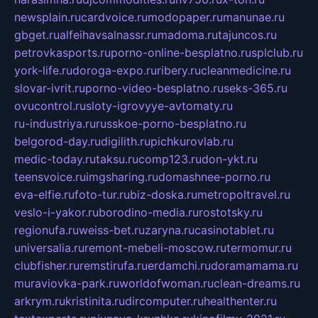
newsplain.ru
cardvoice.ru
modopaper.ru
manunae.ru
gbget.ru
alfeihavsalnassr.ru
madoma.ru
tajuncos.ru
petrovkasports.ru
porno-online-besplatno.ru
splclub.ru
york-life.ru
doroga-expo.ru
ribery.ru
cleanmedicine.ru
slovar-ivrit.ru
porno-video-besplatno.ru
seks-365.ru
ovucontrol.ru
sloty-igrovyye-avtomaty.ru
ru-industriya.ru
russkoe-porno-besplatno.ru
belgorod-day.ru
digilith.ru
pichkurovlab.ru
medic-today.ru
taksu.ru
comp123.ru
don-ykt.ru
teensvoice.ru
imgsharing.ru
domashnee-porno.ru
eva-elfie.ru
foto-tur.ru
biz-doska.ru
metropoltravel.ru
veslo-i-yakor.ru
borodino-media.ru
rostotsky.ru
regionufa.ru
weiss-bet.ru
zaryna.ru
casinotablet.ru
universalia.ru
remont-mebeli-moscow.ru
termomur.ru
clubfisher.ru
remstirufa.ru
erdamchi.ru
doramamama.ru
muraviovka-park.ru
worldofwoman.ru
clean-dreams.ru
arkrym.ru
kristinita.ru
dircomputer.ru
healthenter.ru