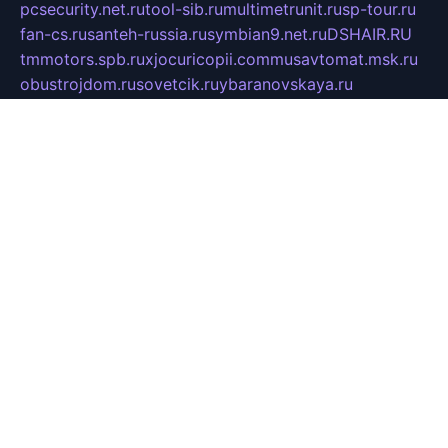
pcsecurity.net.ru
tool-sib.ru
multimetrunit.ru
sp-tour.ru
fan-cs.ru
santeh-russia.ru
symbian9.net.ru
DSHAIR.RU
tmmotors.spb.ru
xjocuricopii.com
musavtomat.msk.ru
obustrojdom.ru
sovetcik.ru
ybaranovskaya.ru
ppknews.ru
cult-alshei.ru
JAPANRUSSIA.RU
proekciyamebel.ru
imper-finans.ru
rim.org.ru
glamourai.ru
brassminus.ru
zabor-pro.ru
ftn.pp.ru
dorogoe58.ru
laimengpacker.ru
kuzova-zapchasti.ru
sageerp.ru
taxodrom.ru
dsrazvitie.ru
hardcity.net.ru
ratinghomegames.ru
topservice25.ru
gubernyan.ru
gtglasslined.ru
ii4.ru
tssport.spb.ru
andorra24.com
blackwallstreet.ru
oboimos.ru
optim-doors.com.ru
ikuch.ru
nycr.org.ru
npa21.ru
vremya-ch.spb.ru
desert000.ru
ivtorgi.ru
ifiori.ru
catalog-statei.ru
dcv.org.ru
spetsmaster174.ru
ipkameryhiseeu.ru
dum26.ru
ruspol.spb.ru
fr-opendp.ru
kam-solnyshko.ru
cheyenne-arapaho.ru
sevzapmetal.spb.ru
ted-lapidus.spb.ru
parasite-eliminator.ru