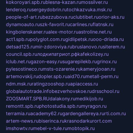
kokoroyari.spb.ru
blesna-kazan.ru
mossilver.ru
lenderoq.ru
sergeydobrin.ru
tochkazvuka.msk.ru
people-of-art.ru
bezzubova.ru
clubtibet.ru
orior-aks.ru
dynamoauto.ru
szk-favorit.ru
carlines.ru
flatnsk.ru
kingbolenskaner.ru
alex-motor.ru
astroline.net.ru
act1.spb.ru
polyglot.com.ru
gidlipetsk.ru
ooo-driada.ru
detsad125.ru
mir-zdoroviya.ru
bruslanovo.ru
siterem.ru
council.spb.ru
лодкипатриот.рф
kafekolizey.ru
iclub.net.ru
gazon-easy.ru
sugarepilekb.ru
grinox.ru
pylesostineco.ru
msts-ozarenie.ru
kameryjooan.ru
artemovskij.ru
dopler.spb.ru
aid70.ru
metall-perm.ru
ndm.msk.ru
ratingzooshop.ru
apiaccess.ru
globalautotrade.info
bezverhovskoe.ru
drsschool.ru
ZOOSMART.SPB.RU
dalakony.ru
medikijob.ru
remontt.spb.ru
photostudia.spb.ru
myragon.ru
terramia.ru
academy62.ru
gardengallereya.ru
rti.com.ru
artem-news.ru
biserinca.ru
krasnodarkurort.com
imshowtv.ru
mebel-v-tule.ru
mobtopik.ru