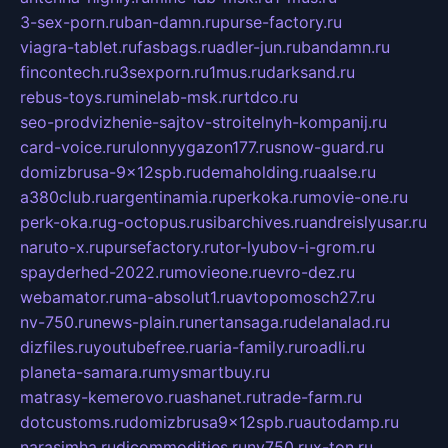
3-sex-porn.ru
ban-damn.ru
purse-factory.ru
viagra-tablet.ru
fasbags.ru
adler-jun.ru
bandamn.ru
fincontech.ru
3sexporn.ru
1mus.ru
darksand.ru
rebus-toys.ru
minelab-msk.ru
rtdco.ru
seo-prodvizhenie-sajtov-stroitelnyh-kompanij.ru
card-voice.ru
rulonnyygazon177.ru
snow-guard.ru
domizbrusa-9x12spb.ru
demaholding.ru
aalse.ru
a380club.ru
argentinamia.ru
perkoka.ru
movie-one.ru
perk-oka.ru
g-octopus.ru
sibarchives.ru
andreislyusar.ru
naruto-x.ru
pursefactory.ru
tor-lyubov-i-grom.ru
spayderhed-2022.ru
movieone.ru
evro-dez.ru
webamator.ru
ma-absolut1.ru
avtopomosch27.ru
nv-750.ru
news-plain.ru
nertansaga.ru
delanalad.ru
dizfiles.ru
youtubefree.ru
aria-family.ru
roadli.ru
planeta-samara.ru
mysmartbuy.ru
matrasy-kemerovo.ru
ashanet.ru
trade-farm.ru
dotcustoms.ru
domizbrusa9x12spb.ru
autodamp.ru
narasimha.ru
djcommodities.ru
nv750.ru
x-ton.ru