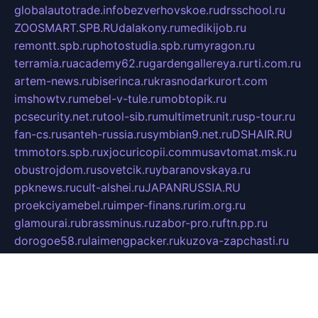
globalautotrade.info
bezverhovskoe.ru
drsschool.ru
ZOOSMART.SPB.RU
dalakony.ru
medikijob.ru
remontt.spb.ru
photostudia.spb.ru
myragon.ru
terramia.ru
academy62.ru
gardengallereya.ru
rti.com.ru
artem-news.ru
biserinca.ru
krasnodarkurort.com
imshowtv.ru
mebel-v-tule.ru
mobtopik.ru
pcsecurity.net.ru
tool-sib.ru
multimetrunit.ru
sp-tour.ru
fan-cs.ru
santeh-russia.ru
symbian9.net.ru
DSHAIR.RU
tmmotors.spb.ru
xjocuricopii.com
musavtomat.msk.ru
obustrojdom.ru
sovetcik.ru
ybaranovskaya.ru
ppknews.ru
cult-alshei.ru
JAPANRUSSIA.RU
proekciyamebel.ru
imper-finans.ru
rim.org.ru
glamourai.ru
brassminus.ru
zabor-pro.ru
ftn.pp.ru
dorogoe58.ru
laimengpacker.ru
kuzova-zapchasti.ru
sageerp.ru
taxodrom.ru
dsrazvitie.ru
hardcity.net.ru
ratinghomegames.ru
topservice25.ru
gubernyan.ru
gtglasslined.ru
ii4.ru
tssport.spb.ru
andorra24.com
blackwallstreet.ru
oboimos.ru
optim-doors.com.ru