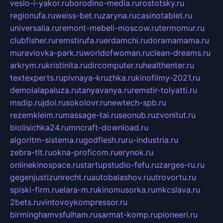
veslo-i-yakor.ru
borodino-media.ru
rostotsky.ru
regionufa.ru
weiss-bet.ru
zaryna.ru
casinotablet.ru
universalia.ru
remont-mebeli-moscow.ru
termomur.ru
clubfisher.ru
remstirufa.ru
erdamchi.ru
doramamama.ru
muraviovka-park.ru
worldofwoman.ru
clean-dreams.ru
arkrym.ru
kristinita.ru
dircomputer.ru
healthenter.ru
textexperts.ru
pivnaya-kruzhka.ru
kinofilmy-2021.ru
demolalapaluza.ru
tanyavanya.ru
remstir-tolyatti.ru
msdip.ru
jdol.ru
sokolovr.ru
newtech-spb.ru
rezemkleim.ru
massage-tai.ru
seonub.ru
zvonitut.ru
biolisichka24.ru
mncraft-download.ru
algoritm-sistema.ru
godflesh.ru
ru-industria.ru
zebra-tlt.ru
okna-proficom.ru
erynok.ru
onlinekinospace.ru
startupstudio-fefu.ru
zarges-ru.ru
gegenjustizunrecht.ru
autobalashov.ru
utrovortu.ru
spiski-firm.ru
elara-m.ru
kinomusorka.ru
mkcslava.ru
2bets.ru
vintovoykompressor.ru
birminghamvsfulham.ru
sarmat-komp.ru
pioneeri.ru