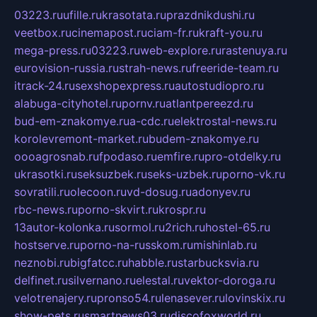
03223.ru
ufille.ru
krasotata.ru
prazdnikdushi.ru
veetbox.ru
cinemapost.ru
ciam-fr.ru
kraft-you.ru
mega-press.ru
03223.ru
web-explore.ru
rastenuya.ru
eurovision-russia.ru
strah-news.ru
freeride-team.ru
itrack-24.ru
sexshopexpress.ru
autostudiopro.ru
alabuga-cityhotel.ru
pornv.ru
atlantpereezd.ru
bud-em-znakomye.ru
a-cdc.ru
elektrostal-news.ru
korolevremont-market.ru
budem-znakomye.ru
oooagrosnab.ru
fpodaso.ru
emfire.ru
pro-otdelky.ru
ukrasotki.ru
seksuzbek.ru
seks-uzbek.ru
porno-vk.ru
sovratili.ru
olecoon.ru
vd-dosug.ru
adonyev.ru
rbc-news.ru
porno-skvirt.ru
krospr.ru
13autor-kolonka.ru
sormol.ru
2rich.ru
hostel-65.ru
hostserve.ru
porno-na-russkom.ru
mishinlab.ru
neznobi.ru
bigfatcc.ru
habble.ru
starbucksvia.ru
delfinet.ru
silvernano.ru
elestal.ru
vektor-doroga.ru
velotrenajery.ru
pronso54.ru
lenasever.ru
lovinskix.ru
show-pets.ru
smartnews03.ru
discofoxworld.ru