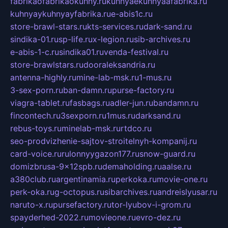
fabrikaofabrikaokuhny.ru
kuhnyaekuhnyaafabrika.ru
kuhnyaykuhnyayfabrika.ru
e-abis1c.ru
store-brawl-stars.ru
kts-services.ru
dark-sand.ru
sindika-01.ru
sp-life.ru
x-legion.ru
sib-archives.ru
e-abis-1-c.ru
sindika01.ru
venda-festival.ru
store-brawlstars.ru
dooraleksandria.ru
antenna-highly.ru
mine-lab-msk.ru
1-mus.ru
3-sex-porn.ru
ban-damn.ru
purse-factory.ru
viagra-tablet.ru
fasbags.ru
adler-jun.ru
bandamn.ru
fincontech.ru
3sexporn.ru
1mus.ru
darksand.ru
rebus-toys.ru
minelab-msk.ru
rtdco.ru
seo-prodvizhenie-sajtov-stroitelnyh-kompanij.ru
card-voice.ru
rulonnyygazon177.ru
snow-guard.ru
domizbrusa-9x12spb.ru
demaholding.ru
aalse.ru
a380club.ru
argentinamia.ru
perkoka.ru
movie-one.ru
perk-oka.ru
g-octopus.ru
sibarchives.ru
andreislyusar.ru
naruto-x.ru
pursefactory.ru
tor-lyubov-i-grom.ru
spayderhed-2022.ru
movieone.ru
evro-dez.ru