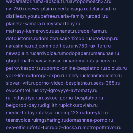
webamator.ru
ma-absolut1.ru
avtopomosch27.ru
nv-750.ru
news-plain.ru
nertansaga.ru
delanalad.ru
dizfiles.ru
youtubefree.ru
aria-family.ru
roadli.ru
planeta-samara.ru
mysmartbuy.ru
matrasy-kemerovo.ru
ashanet.ru
trade-farm.ru
dotcustoms.ru
domizbrusa9x12spb.ru
autodamp.ru
narasimha.ru
djcommodities.ru
nv750.ru
x-ton.ru
newsplain.ru
cardvoice.ru
modopaper.ru
manunae.ru
gbget.ru
alfeihavsalnassr.ru
madoma.ru
tajuncos.ru
petrovkasports.ru
porno-online-besplatno.ru
splclub.ru
york-life.ru
doroga-expo.ru
ribery.ru
cleanmedicine.ru
slovar-ivrit.ru
porno-video-besplatno.ru
seks-365.ru
ovucontrol.ru
sloty-igrovyye-avtomaty.ru
ru-industriya.ru
russkoe-porno-besplatno.ru
belgorod-day.ru
digilith.ru
pichkurovlab.ru
medic-today.ru
taksu.ru
comp123.ru
don-ykt.ru
teensvoice.ru
imgsharing.ru
domashnee-porno.ru
eva-elfie.ru
foto-tur.ru
biz-doska.ru
metropoltravel.ru