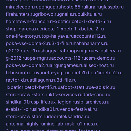
miraclecoon.ru
pongup.ru
hostel65.ru
liura.ru
glasspb.ru
firehunters.ru
gribowo.ru
gnalis.ru
bulkitula.ru
hometown-france.ru
1-xbeticricetc-1-xbetti-5.ru
shop-garena.ru
cricetc-1-xbetr-1-xbetcc-2.ru
one-life-story.ru
top-halyava.ru
accounts112.ru
poka-vse-doma-2.ru
3-d-file.ru
hahahaharms.ru
g2012.ru
tst-1.ru
shaggy-cat.ru
opsmgr.ru
ev-gallery.ru
g-2012.ru
ops-mgr.ru
accounts-112.ru
csm-demo.ru
poka-vse-doma2.ru
airgungames.ru
allseo-host.ru
tehosmotre.ru
varieta-yug.ru
cricetc1xbetr1xbetcc2.ru
raytor-d.ru
atillagunn.ru
3d-file.ru
1xbeticricetc1xbetti5.ru
uafoot-statti.ru
e-abis1c.ru
store-brawl-stars.ru
kts-services.ru
dark-sand.ru
sindika-01.ru
sp-life.ru
x-legion.ru
sib-archives.ru
e-abis-1-c.ru
sindika01.ru
venda-festival.ru
store-brawlstars.ru
dooraleksandria.ru
antenna-highly.ru
mine-lab-msk.ru
1-mus.ru
3-sex-porn.ru
ban-damn.ru
purse-factory.ru