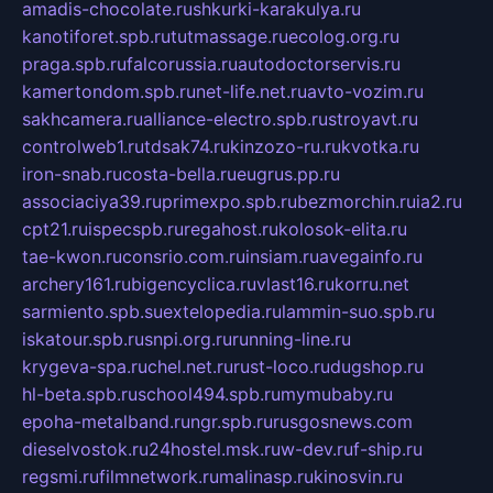
amadis-chocolate.ru
shkurki-karakulya.ru
kanotiforet.spb.ru
tutmassage.ru
ecolog.org.ru
praga.spb.ru
falcorussia.ru
autodoctorservis.ru
kamertondom.spb.ru
net-life.net.ru
avto-vozim.ru
sakhcamera.ru
alliance-electro.spb.ru
stroyavt.ru
controlweb1.ru
tdsak74.ru
kinzozo-ru.ru
kvotka.ru
iron-snab.ru
costa-bella.ru
eugrus.pp.ru
associaciya39.ru
primexpo.spb.ru
bezmorchin.ru
ia2.ru
cpt21.ru
ispecspb.ru
regahost.ru
kolosok-elita.ru
tae-kwon.ru
consrio.com.ru
insiam.ru
avegainfo.ru
archery161.ru
bigencyclica.ru
vlast16.ru
korru.net
sarmiento.spb.su
extelopedia.ru
lammin-suo.spb.ru
iskatour.spb.ru
snpi.org.ru
running-line.ru
krygeva-spa.ru
chel.net.ru
rust-loco.ru
dugshop.ru
hl-beta.spb.ru
school494.spb.ru
mymubaby.ru
epoha-metalband.ru
ngr.spb.ru
rusgosnews.com
dieselvostok.ru
24hostel.msk.ru
w-dev.ru
f-ship.ru
regsmi.ru
filmnetwork.ru
malinasp.ru
kinosvin.ru