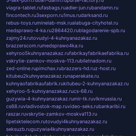
viagra-tablet.ru
fasbags.ru
adler-jun.ru
bandamn.ru
fincontech.ru
3sexporn.ru
1mus.ru
darksand.ru
rebus-toys.ru
minelab-msk.ru
alabuga-cityhotel.ru
medsprawo-4-ka.ru
2864420.ru
blagodarenie-spb.ru
zajmy24.ru
tovudyi-4-kuhnyanazakaz.ru
brazzerscom.ru
medsprawo4ka.ru
xehyroo5kuhnyanazakaz.ru
fabrikayfabrikaefabrika.ru
vskrytie-zamkov-moskva-113.ru
biletnadom.ru
zed-online.ru
pimchax.ru
brazzers-hd.ru
z-host.ru
kitubeu2kuhnyanazakaz.ru
naperekate.ru
kuhnyaofabrikaufabrik.ru
kitubeu-2-kuhnyanazakaz.ru
xehyroo-5-kuhnyanazakaz.ru
cs-68.ru
guzywia-4-kuhnyanazakaz.ru
mir-tk.ru
vlknrussia.ru
cs68.ru
vladivostok-map.ru
video-seks.ru
bankaribi.ru
raszar.ru
vskrytie-zamkov-moskva113.ru
lipetsktelecom.ru
tovudyi4kuhnyanazakaz.ru
seksuzb.ru
guzywia4kuhnyanazakaz.ru