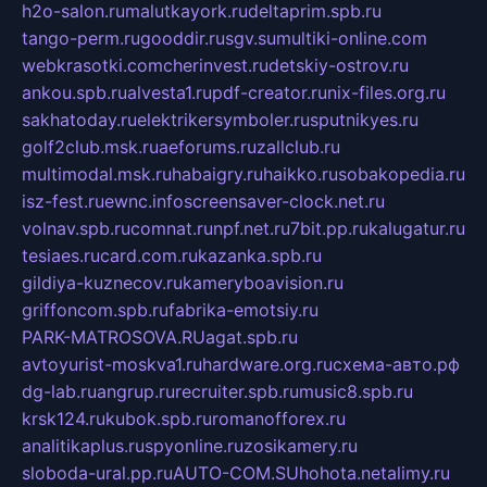
h2o-salon.ru
malutkayork.ru
deltaprim.spb.ru
tango-perm.ru
gooddir.ru
sgv.su
multiki-online.com
webkrasotki.com
cherinvest.ru
detskiy-ostrov.ru
ankou.spb.ru
alvesta1.ru
pdf-creator.ru
nix-files.org.ru
sakhatoday.ru
elektrikersymboler.ru
sputnikyes.ru
golf2club.msk.ru
aeforums.ru
zallclub.ru
multimodal.msk.ru
habaigry.ru
haikko.ru
sobakopedia.ru
isz-fest.ru
ewnc.info
screensaver-clock.net.ru
volnav.spb.ru
comnat.ru
npf.net.ru
7bit.pp.ru
kalugatur.ru
tesiaes.ru
card.com.ru
kazanka.spb.ru
gildiya-kuznecov.ru
kameryboavision.ru
griffoncom.spb.ru
fabrika-emotsiy.ru
PARK-MATROSOVA.RU
agat.spb.ru
avtoyurist-moskva1.ru
hardware.org.ru
схема-авто.рф
dg-lab.ru
angrup.ru
recruiter.spb.ru
music8.spb.ru
krsk124.ru
kubok.spb.ru
romanofforex.ru
analitikaplus.ru
spyonline.ru
zosikamery.ru
sloboda-ural.pp.ru
AUTO-COM.SU
hohota.net
alimy.ru