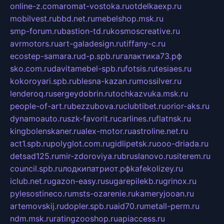
online-z.com
aromat-vostoka.ru
otdelkaexp.ru
mobilvest.ru
bbd.net.ru
mebelshop.msk.ru
smp-forum.ru
bastion-td.ru
kosmoscreative.ru
avrmotors.ru
art-galadesign.ru
tiffany-c.ru
ecostep-samara.ru
d-p.spb.ru
галактика73.рф
sko.com.ru
davitamebel-spb.ru
fotsis.ru
tesiaes.ru
kokoroyari.spb.ru
blesna-kazan.ru
mossilver.ru
lenderoq.ru
sergeydobrin.ru
tochkazvuka.msk.ru
people-of-art.ru
bezzubova.ru
clubtibet.ru
orior-aks.ru
dynamoauto.ru
szk-favorit.ru
carlines.ru
flatnsk.ru
kingbolenskaner.ru
alex-motor.ru
astroline.net.ru
act1.spb.ru
polyglot.com.ru
gidlipetsk.ru
ooo-driada.ru
detsad125.ru
mir-zdoroviya.ru
bruslanovo.ru
siterem.ru
council.spb.ru
лодкипатриот.рф
kafekolizey.ru
iclub.net.ru
gazon-easy.ru
sugarepilekb.ru
grinox.ru
pylesostineco.ru
msts-ozarenie.ru
kameryjooan.ru
artemovskij.ru
dopler.spb.ru
aid70.ru
metall-perm.ru
ndm.msk.ru
ratingzooshop.ru
apiaccess.ru