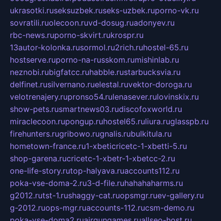
ukrasotki.ru
seksuzbek.ru
seks-uzbek.ru
porno-vk.ru
sovratili.ru
olecoon.ru
vd-dosug.ru
adonyev.ru
rbc-news.ru
porno-skvirt.ru
krospr.ru
13autor-kolonka.ru
sormol.ru
2rich.ru
hostel-65.ru
hostserve.ru
porno-na-russkom.ru
mishinlab.ru
neznobi.ru
bigfatcc.ru
habble.ru
starbucksvia.ru
delfinet.ru
silvernano.ru
elestal.ru
vektor-doroga.ru
velotrenajery.ru
pronso54.ru
lenasever.ru
lovinskix.ru
show-pets.ru
smartnews03.ru
discofoxworld.ru
miraclecoon.ru
pongup.ru
hostel65.ru
liura.ru
glasspb.ru
firehunters.ru
gribowo.ru
gnalis.ru
bulkitula.ru
hometown-france.ru
1-xbeticricetc-1-xbetti-5.ru
shop-garena.ru
cricetc-1-xbetr-1-xbetcc-2.ru
one-life-story.ru
top-halyava.ru
accounts112.ru
poka-vse-doma-2.ru
3-d-file.ru
hahahaharms.ru
g2012.ru
tst-1.ru
shaggy-cat.ru
opsmgr.ru
ev-gallery.ru
g-2012.ru
ops-mgr.ru
accounts-112.ru
csm-demo.ru
poka-vse-doma2.ru
airgungames.ru
allseo-host.ru