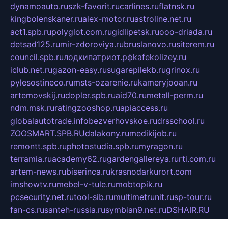
dynamoauto.ru
szk-favorit.ru
carlines.ru
flatnsk.ru
kingbolenskaner.ru
alex-motor.ru
astroline.net.ru
act1.spb.ru
polyglot.com.ru
gidlipetsk.ru
ooo-driada.ru
detsad125.ru
mir-zdoroviya.ru
bruslanovo.ru
siterem.ru
council.spb.ru
лодкипатриот.рф
kafekolizey.ru
iclub.net.ru
gazon-easy.ru
sugarepilekb.ru
grinox.ru
pylesostineco.ru
msts-ozarenie.ru
kameryjooan.ru
artemovskij.ru
dopler.spb.ru
aid70.ru
metall-perm.ru
ndm.msk.ru
ratingzooshop.ru
apiaccess.ru
globalautotrade.info
bezverhovskoe.ru
drsschool.ru
ZOOSMART.SPB.RU
dalakony.ru
medikijob.ru
remontt.spb.ru
photostudia.spb.ru
myragon.ru
terramia.ru
academy62.ru
gardengallereya.ru
rti.com.ru
artem-news.ru
biserinca.ru
krasnodarkurort.com
imshowtv.ru
mebel-v-tule.ru
mobtopik.ru
pcsecurity.net.ru
tool-sib.ru
multimetrunit.ru
sp-tour.ru
fan-cs.ru
santeh-russia.ru
symbian9.net.ru
DSHAIR.RU
tmmotors.spb.ru
xjocuricopii.com
musavtomat.msk.ru