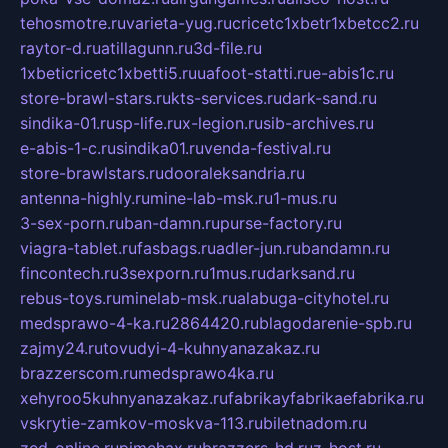
tehosmotre.ru
varieta-yug.ru
cricetc1xbetr1xbetcc2.ru
raytor-d.ru
atillagunn.ru
3d-file.ru
1xbeticricetc1xbetti5.ru
uafoot-statti.ru
e-abis1c.ru
store-brawl-stars.ru
kts-services.ru
dark-sand.ru
sindika-01.ru
sp-life.ru
x-legion.ru
sib-archives.ru
e-abis-1-c.ru
sindika01.ru
venda-festival.ru
store-brawlstars.ru
dooraleksandria.ru
antenna-highly.ru
mine-lab-msk.ru
1-mus.ru
3-sex-porn.ru
ban-damn.ru
purse-factory.ru
viagra-tablet.ru
fasbags.ru
adler-jun.ru
bandamn.ru
fincontech.ru
3sexporn.ru
1mus.ru
darksand.ru
rebus-toys.ru
minelab-msk.ru
alabuga-cityhotel.ru
medsprawo-4-ka.ru
2864420.ru
blagodarenie-spb.ru
zajmy24.ru
tovudyi-4-kuhnyanazakaz.ru
brazzerscom.ru
medsprawo4ka.ru
xehyroo5kuhnyanazakaz.ru
fabrikayfabrikaefabrika.ru
vskrytie-zamkov-moskva-113.ru
biletnadom.ru
zed-online.ru
pimchax.ru
brazzers-hd.ru
z-host.ru