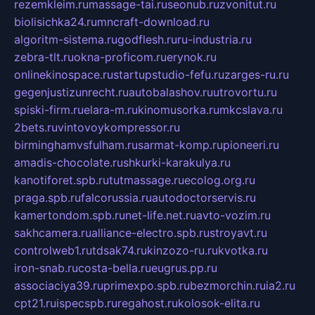
rezemkleim.ru
massage-tai.ru
seonub.ru
zvonitut.ru
biolisichka24.ru
mncraft-download.ru
algoritm-sistema.ru
godflesh.ru
ru-industria.ru
zebra-tlt.ru
okna-proficom.ru
erynok.ru
onlinekinospace.ru
startupstudio-fefu.ru
zarges-ru.ru
gegenjustizunrecht.ru
autobalashov.ru
utrovortu.ru
spiski-firm.ru
elara-m.ru
kinomusorka.ru
mkcslava.ru
2bets.ru
vintovoykompressor.ru
birminghamvsfulham.ru
sarmat-komp.ru
pioneeri.ru
amadis-chocolate.ru
shkurki-karakulya.ru
kanotiforet.spb.ru
tutmassage.ru
ecolog.org.ru
praga.spb.ru
falcorussia.ru
autodoctorservis.ru
kamertondom.spb.ru
net-life.net.ru
avto-vozim.ru
sakhcamera.ru
alliance-electro.spb.ru
stroyavt.ru
controlweb1.ru
tdsak74.ru
kinzozo-ru.ru
kvotka.ru
iron-snab.ru
costa-bella.ru
eugrus.pp.ru
associaciya39.ru
primexpo.spb.ru
bezmorchin.ru
ia2.ru
cpt21.ru
ispecspb.ru
regahost.ru
kolosok-elita.ru