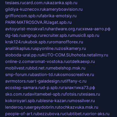
tesiaes.ru
card.com.ru
kazanka.spb.ru
gildiya-kuznecov.ru
kameryboavision.ru
griffoncom.spb.ru
fabrika-emotsiy.ru
PARK-MATROSOVA.RU
agat.spb.ru
avtoyurist-moskva1.ru
hardware.org.ru
схема-авто.рф
dg-lab.ru
angrup.ru
recruiter.spb.ru
music8.spb.ru
krsk124.ru
kubok.spb.ru
romanofforex.ru
analitikaplus.ru
spyonline.ru
zosikamery.ru
sloboda-ural.pp.ru
AUTO-COM.SU
hohota.net
alimy.ru
online-z.com
aromat-vostoka.ru
otdelkaexp.ru
mobilvest.ru
bbd.net.ru
mebelshop.msk.ru
smp-forum.ru
bastion-td.ru
kosmoscreative.ru
avrmotors.ru
art-galadesign.ru
tiffany-c.ru
ecostep-samara.ru
d-p.spb.ru
галактика73.рф
sko.com.ru
davitamebel-spb.ru
fotsis.ru
tesiaes.ru
kokoroyari.spb.ru
blesna-kazan.ru
mossilver.ru
lenderoq.ru
sergeydobrin.ru
tochkazvuka.msk.ru
people-of-art.ru
bezzubova.ru
clubtibet.ru
orior-aks.ru