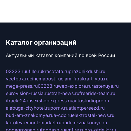
Каталог организаций
Актуальный каталог компаний по всей России
03223.ru
ufille.ru
krasotata.ru
prazdnikdushi.ru
veetbox.ru
cinemapost.ru
ciam-fr.ru
kraft-you.ru
mega-press.ru
03223.ru
web-explore.ru
rastenuya.ru
eurovision-russia.ru
strah-news.ru
freeride-team.ru
itrack-24.ru
sexshopexpress.ru
autostudiopro.ru
alabuga-cityhotel.ru
pornv.ru
atlantpereezd.ru
bud-em-znakomye.ru
a-cdc.ru
elektrostal-news.ru
korolevremont-market.ru
budem-znakomye.ru
oooagrosnab.ru
fpodaso.ru
emfire.ru
pro-otdelky.ru