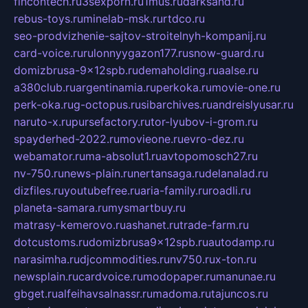
fincontech.ru
3sexporn.ru
1mus.ru
darksand.ru
rebus-toys.ru
minelab-msk.ru
rtdco.ru
seo-prodvizhenie-sajtov-stroitelnyh-kompanij.ru
card-voice.ru
rulonnyygazon177.ru
snow-guard.ru
domizbrusa-9x12spb.ru
demaholding.ru
aalse.ru
a380club.ru
argentinamia.ru
perkoka.ru
movie-one.ru
perk-oka.ru
g-octopus.ru
sibarchives.ru
andreislyusar.ru
naruto-x.ru
pursefactory.ru
tor-lyubov-i-grom.ru
spayderhed-2022.ru
movieone.ru
evro-dez.ru
webamator.ru
ma-absolut1.ru
avtopomosch27.ru
nv-750.ru
news-plain.ru
nertansaga.ru
delanalad.ru
dizfiles.ru
youtubefree.ru
aria-family.ru
roadli.ru
planeta-samara.ru
mysmartbuy.ru
matrasy-kemerovo.ru
ashanet.ru
trade-farm.ru
dotcustoms.ru
domizbrusa9x12spb.ru
autodamp.ru
narasimha.ru
djcommodities.ru
nv750.ru
x-ton.ru
newsplain.ru
cardvoice.ru
modopaper.ru
manunae.ru
gbget.ru
alfeihavsalnassr.ru
madoma.ru
tajuncos.ru