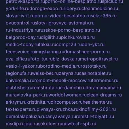
petrovkasports.ru
porno-online-besplatno.ru
splclub.ru
york-life.ru
doroga-expo.ru
ribery.ru
cleanmedicine.ru
slovar-ivrit.ru
porno-video-besplatno.ru
seks-365.ru
ovucontrol.ru
sloty-igrovyye-avtomaty.ru
ru-industriya.ru
russkoe-porno-besplatno.ru
belgorod-day.ru
digilith.ru
pichkurovlab.ru
medic-today.ru
taksu.ru
comp123.ru
don-ykt.ru
teensvoice.ru
imgsharing.ru
domashnee-porno.ru
eva-elfie.ru
foto-tur.ru
biz-doska.ru
metropoltravel.ru
veslo-i-yakor.ru
borodino-media.ru
rostotsky.ru
regionufa.ru
weiss-bet.ru
zaryna.ru
casinotablet.ru
universalia.ru
remont-mebeli-moscow.ru
termomur.ru
clubfisher.ru
remstirufa.ru
erdamchi.ru
doramamama.ru
muraviovka-park.ru
worldofwoman.ru
clean-dreams.ru
arkrym.ru
kristinita.ru
dircomputer.ru
healthenter.ru
textexperts.ru
pivnaya-kruzhka.ru
kinofilmy-2021.ru
demolalapaluza.ru
tanyavanya.ru
remstir-tolyatti.ru
msdip.ru
jdol.ru
sokolovr.ru
newtech-spb.ru