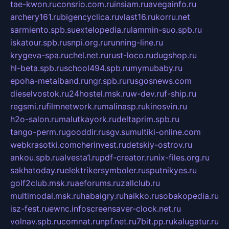
tae-kwon.ru
consrio.com.ru
insiam.ru
avegainfo.ru
archery161.ru
bigencyclica.ru
vlast16.ru
korru.net
sarmiento.spb.su
extelopedia.ru
lammin-suo.spb.ru
iskatour.spb.ru
snpi.org.ru
running-line.ru
krygeva-spa.ru
chel.net.ru
rust-loco.ru
dugshop.ru
hl-beta.spb.ru
school494.spb.ru
mymubaby.ru
epoha-metalband.ru
ngr.spb.ru
rusgosnews.com
dieselvostok.ru
24hostel.msk.ru
w-dev.ru
f-ship.ru
regsmi.ru
filmnetwork.ru
malinasp.ru
kinosvin.ru
h2o-salon.ru
malutkayork.ru
deltaprim.spb.ru
tango-perm.ru
gooddir.ru
sgv.su
multiki-online.com
webkrasotki.com
cherinvest.ru
detskiy-ostrov.ru
ankou.spb.ru
alvesta1.ru
pdf-creator.ru
nix-files.org.ru
sakhatoday.ru
elektrikersymboler.ru
sputnikyes.ru
golf2club.msk.ru
aeforums.ru
zallclub.ru
multimodal.msk.ru
habaigry.ru
haikko.ru
sobakopedia.ru
isz-fest.ru
ewnc.info
screensaver-clock.net.ru
volnav.spb.ru
comnat.ru
npf.net.ru
7bit.pp.ru
kalugatur.ru