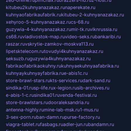
kitubeu2kuhnyanazakaz.ru
naperekate.ru
kuhnyaofabrikaufabrik.ru
kitubeu-2-kuhnyanazakaz.ru
xehyroo-5-kuhnyanazakaz.ru
cs-68.ru
guzywia-4-kuhnyanazakaz.ru
mir-tk.ru
vlknrussia.ru
cs68.ru
vladivostok-map.ru
video-seks.ru
bankaribi.ru
raszar.ru
vskrytie-zamkov-moskva113.ru
lipetsktelecom.ru
tovudyi4kuhnyanazakaz.ru
seksuzb.ru
guzywia4kuhnyanazakaz.ru
fabrikaofabrikaokuhny.ru
kuhnyaekuhnyaafabrika.ru
kuhnyaykuhnyayfabrika.ru
e-abis1c.ru
store-brawl-stars.ru
kts-services.ru
dark-sand.ru
sindika-01.ru
sp-life.ru
x-legion.ru
sib-archives.ru
e-abis-1-c.ru
sindika01.ru
venda-festival.ru
store-brawlstars.ru
dooraleksandria.ru
antenna-highly.ru
mine-lab-msk.ru
1-mus.ru
3-sex-porn.ru
ban-damn.ru
purse-factory.ru
viagra-tablet.ru
fasbags.ru
adler-jun.ru
bandamn.ru