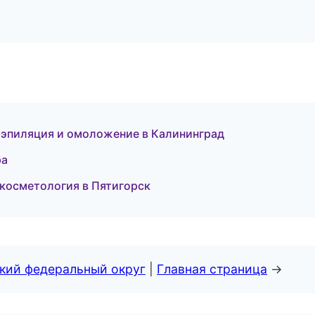
 эпиляция и омоложение в Калининград
ра
 косметология в Пятигорск
ский федеральный округ
|
Главная страница
→