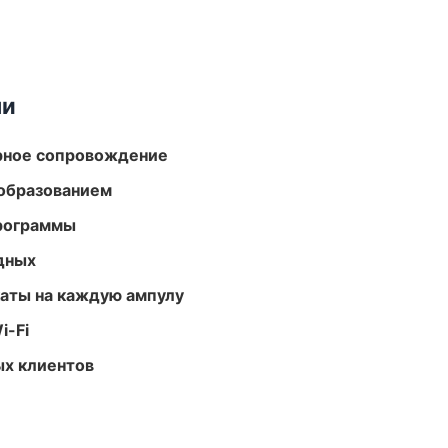
ми
урное сопровождение
образованием
программы
одных
аты на каждую ампулу
i-Fi
ых клиентов