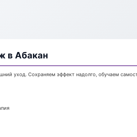
ж в Абакан
ний уход. Сохраняем эффект надолго, обучаем самост
апия