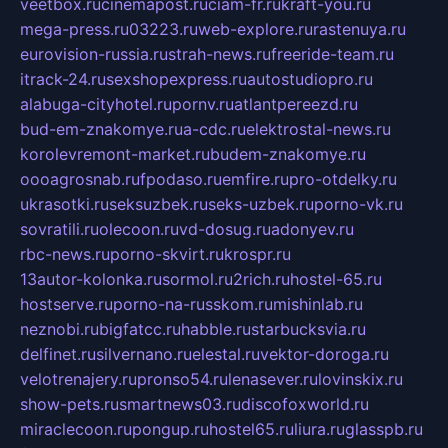
veetbox.ru
cinemapost.ru
ciam-fr.ru
kraft-you.ru
mega-press.ru
03223.ru
web-explore.ru
rastenuya.ru
eurovision-russia.ru
strah-news.ru
freeride-team.ru
itrack-24.ru
sexshopexpress.ru
autostudiopro.ru
alabuga-cityhotel.ru
pornv.ru
atlantpereezd.ru
bud-em-znakomye.ru
a-cdc.ru
elektrostal-news.ru
korolevremont-market.ru
budem-znakomye.ru
oooagrosnab.ru
fpodaso.ru
emfire.ru
pro-otdelky.ru
ukrasotki.ru
seksuzbek.ru
seks-uzbek.ru
porno-vk.ru
sovratili.ru
olecoon.ru
vd-dosug.ru
adonyev.ru
rbc-news.ru
porno-skvirt.ru
krospr.ru
13autor-kolonka.ru
sormol.ru
2rich.ru
hostel-65.ru
hostserve.ru
porno-na-russkom.ru
mishinlab.ru
neznobi.ru
bigfatcc.ru
habble.ru
starbucksvia.ru
delfinet.ru
silvernano.ru
elestal.ru
vektor-doroga.ru
velotrenajery.ru
pronso54.ru
lenasever.ru
lovinskix.ru
show-pets.ru
smartnews03.ru
discofoxworld.ru
miraclecoon.ru
pongup.ru
hostel65.ru
liura.ru
glasspb.ru