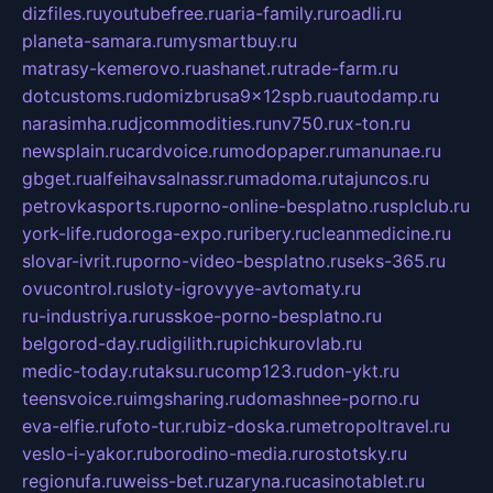
dizfiles.ru
youtubefree.ru
aria-family.ru
roadli.ru
planeta-samara.ru
mysmartbuy.ru
matrasy-kemerovo.ru
ashanet.ru
trade-farm.ru
dotcustoms.ru
domizbrusa9x12spb.ru
autodamp.ru
narasimha.ru
djcommodities.ru
nv750.ru
x-ton.ru
newsplain.ru
cardvoice.ru
modopaper.ru
manunae.ru
gbget.ru
alfeihavsalnassr.ru
madoma.ru
tajuncos.ru
petrovkasports.ru
porno-online-besplatno.ru
splclub.ru
york-life.ru
doroga-expo.ru
ribery.ru
cleanmedicine.ru
slovar-ivrit.ru
porno-video-besplatno.ru
seks-365.ru
ovucontrol.ru
sloty-igrovyye-avtomaty.ru
ru-industriya.ru
russkoe-porno-besplatno.ru
belgorod-day.ru
digilith.ru
pichkurovlab.ru
medic-today.ru
taksu.ru
comp123.ru
don-ykt.ru
teensvoice.ru
imgsharing.ru
domashnee-porno.ru
eva-elfie.ru
foto-tur.ru
biz-doska.ru
metropoltravel.ru
veslo-i-yakor.ru
borodino-media.ru
rostotsky.ru
regionufa.ru
weiss-bet.ru
zaryna.ru
casinotablet.ru