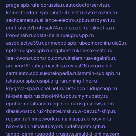
praga.spb.ru
falcorussia.ru
autodoctorservis.ru
kamertondom.spb.ru
net-life.net.ru
avto-vozim.ru
sakhcamera.ru
alliance-electro.spb.ru
stroyavt.ru
controlweb1.ru
tdsak74.ru
kinzozo-ru.ru
kvotka.ru
iron-snab.ru
costa-bella.ru
eugrus.pp.ru
associaciya39.ru
primexpo.spb.ru
bezmorchin.ru
ia2.ru
cpt21.ru
ispecspb.ru
regahost.ru
kolosok-elita.ru
tae-kwon.ru
consrio.com.ru
insiam.ru
avegainfo.ru
archery161.ru
bigencyclica.ru
vlast16.ru
korru.net
sarmiento.spb.su
extelopedia.ru
lammin-suo.spb.ru
iskatour.spb.ru
snpi.org.ru
running-line.ru
krygeva-spa.ru
chel.net.ru
rust-loco.ru
dugshop.ru
hl-beta.spb.ru
school494.spb.ru
mymubaby.ru
epoha-metalband.ru
ngr.spb.ru
rusgosnews.com
dieselvostok.ru
24hostel.msk.ru
w-dev.ru
f-ship.ru
regsmi.ru
filmnetwork.ru
malinasp.ru
kinosvin.ru
h2o-salon.ru
malutkayork.ru
deltaprim.spb.ru
tango-perm.ru
gooddir.ru
sgv.su
multiki-online.com