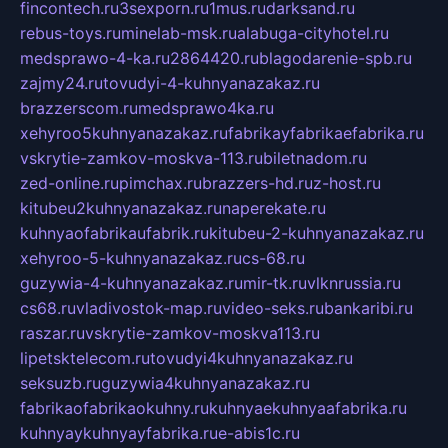
fincontech.ru
3sexporn.ru
1mus.ru
darksand.ru
rebus-toys.ru
minelab-msk.ru
alabuga-cityhotel.ru
medsprawo-4-ka.ru
2864420.ru
blagodarenie-spb.ru
zajmy24.ru
tovudyi-4-kuhnyanazakaz.ru
brazzerscom.ru
medsprawo4ka.ru
xehyroo5kuhnyanazakaz.ru
fabrikayfabrikaefabrika.ru
vskrytie-zamkov-moskva-113.ru
biletnadom.ru
zed-online.ru
pimchax.ru
brazzers-hd.ru
z-host.ru
kitubeu2kuhnyanazakaz.ru
naperekate.ru
kuhnyaofabrikaufabrik.ru
kitubeu-2-kuhnyanazakaz.ru
xehyroo-5-kuhnyanazakaz.ru
cs-68.ru
guzywia-4-kuhnyanazakaz.ru
mir-tk.ru
vlknrussia.ru
cs68.ru
vladivostok-map.ru
video-seks.ru
bankaribi.ru
raszar.ru
vskrytie-zamkov-moskva113.ru
lipetsktelecom.ru
tovudyi4kuhnyanazakaz.ru
seksuzb.ru
guzywia4kuhnyanazakaz.ru
fabrikaofabrikaokuhny.ru
kuhnyaekuhnyaafabrika.ru
kuhnyaykuhnyayfabrika.ru
e-abis1c.ru