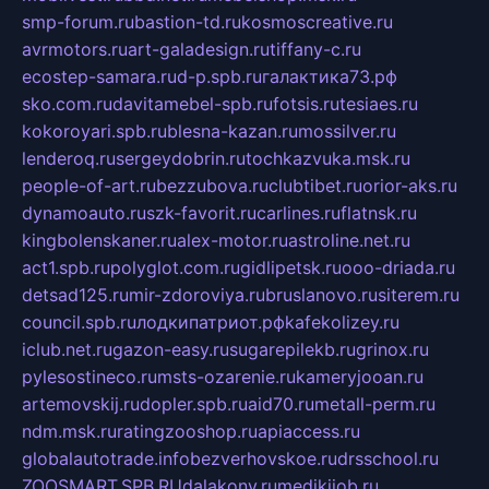
smp-forum.ru
bastion-td.ru
kosmoscreative.ru
avrmotors.ru
art-galadesign.ru
tiffany-c.ru
ecostep-samara.ru
d-p.spb.ru
галактика73.рф
sko.com.ru
davitamebel-spb.ru
fotsis.ru
tesiaes.ru
kokoroyari.spb.ru
blesna-kazan.ru
mossilver.ru
lenderoq.ru
sergeydobrin.ru
tochkazvuka.msk.ru
people-of-art.ru
bezzubova.ru
clubtibet.ru
orior-aks.ru
dynamoauto.ru
szk-favorit.ru
carlines.ru
flatnsk.ru
kingbolenskaner.ru
alex-motor.ru
astroline.net.ru
act1.spb.ru
polyglot.com.ru
gidlipetsk.ru
ooo-driada.ru
detsad125.ru
mir-zdoroviya.ru
bruslanovo.ru
siterem.ru
council.spb.ru
лодкипатриот.рф
kafekolizey.ru
iclub.net.ru
gazon-easy.ru
sugarepilekb.ru
grinox.ru
pylesostineco.ru
msts-ozarenie.ru
kameryjooan.ru
artemovskij.ru
dopler.spb.ru
aid70.ru
metall-perm.ru
ndm.msk.ru
ratingzooshop.ru
apiaccess.ru
globalautotrade.info
bezverhovskoe.ru
drsschool.ru
ZOOSMART.SPB.RU
dalakony.ru
medikijob.ru