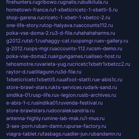
firehunters.ru
gribowo.ru
gnalis.ru
bulkitula.ru
hometown-france.ru
1-xbeticricetc-1-xbetti-5.ru
shop-garena.ru
cricetc-1-xbetr-1-xbetcc-2.ru
one-life-story.ru
top-halyava.ru
accounts112.ru
poka-vse-doma-2.ru
3-d-file.ru
hahahaharms.ru
g2012.ru
tst-1.ru
shaggy-cat.ru
opsmgr.ru
ev-gallery.ru
g-2012.ru
ops-mgr.ru
accounts-112.ru
csm-demo.ru
poka-vse-doma2.ru
airgungames.ru
allseo-host.ru
tehosmotre.ru
varieta-yug.ru
cricetc1xbetr1xbetcc2.ru
raytor-d.ru
atillagunn.ru
3d-file.ru
1xbeticricetc1xbetti5.ru
uafoot-statti.ru
e-abis1c.ru
store-brawl-stars.ru
kts-services.ru
dark-sand.ru
sindika-01.ru
sp-life.ru
x-legion.ru
sib-archives.ru
e-abis-1-c.ru
sindika01.ru
venda-festival.ru
store-brawlstars.ru
dooraleksandria.ru
antenna-highly.ru
mine-lab-msk.ru
1-mus.ru
3-sex-porn.ru
ban-damn.ru
purse-factory.ru
viagra-tablet.ru
fasbags.ru
adler-jun.ru
bandamn.ru