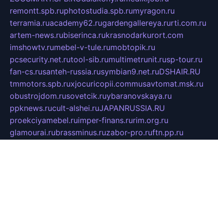
remontt.spb.ru
photostudia.spb.ru
myragon.ru
terramia.ru
academy62.ru
gardengallereya.ru
rti.com.ru
artem-news.ru
biserinca.ru
krasnodarkurort.com
imshowtv.ru
mebel-v-tule.ru
mobtopik.ru
pcsecurity.net.ru
tool-sib.ru
multimetrunit.ru
sp-tour.ru
fan-cs.ru
santeh-russia.ru
symbian9.net.ru
DSHAIR.RU
tmmotors.spb.ru
xjocuricopii.com
musavtomat.msk.ru
obustrojdom.ru
sovetcik.ru
ybaranovskaya.ru
ppknews.ru
cult-alshei.ru
JAPANRUSSIA.RU
proekciyamebel.ru
imper-finans.ru
rim.org.ru
glamourai.ru
brassminus.ru
zabor-pro.ru
ftn.pp.ru
dorogoe58.ru
laimengpacker.ru
kuzova-zapchasti.ru
sageerp.ru
taxodrom.ru
dsrazvitie.ru
hardcity.net.ru
ratinghomegames.ru
topservice25.ru
gubernyan.ru
gtglasslined.ru
ii4.ru
tssport.spb.ru
andorra24.com
blackwallstreet.ru
oboimos.ru
optim-doors.com.ru
ikuch.ru
nycr.org.ru
npa21.ru
vremya-ch.spb.ru
desert000.ru
ivtorgi.ru
ifiori.ru
catalog-statei.ru