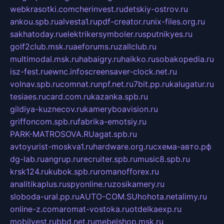
webkrasotki.com
cherinvest.ru
detskiy-ostrov.ru
ankou.spb.ru
alvesta1.ru
pdf-creator.ru
nix-files.org.ru
sakhatoday.ru
elektrikersymboler.ru
sputnikyes.ru
golf2club.msk.ru
aeforums.ru
zallclub.ru
multimodal.msk.ru
habaigry.ru
haikko.ru
sobakopedia.ru
isz-fest.ru
ewnc.info
screensaver-clock.net.ru
volnav.spb.ru
comnat.ru
npf.net.ru
7bit.pp.ru
kalugatur.ru
tesiaes.ru
card.com.ru
kazanka.spb.ru
gildiya-kuznecov.ru
kameryboavision.ru
griffoncom.spb.ru
fabrika-emotsiy.ru
PARK-MATROSOVA.RU
agat.spb.ru
avtoyurist-moskva1.ru
hardware.org.ru
схема-авто.рф
dg-lab.ru
angrup.ru
recruiter.spb.ru
music8.spb.ru
krsk124.ru
kubok.spb.ru
romanofforex.ru
analitikaplus.ru
spyonline.ru
zosikamery.ru
sloboda-ural.pp.ru
AUTO-COM.SU
hohota.net
alimy.ru
online-z.com
aromat-vostoka.ru
otdelkaexp.ru
mobilvest.ru
bbd.net.ru
mebelshop.msk.ru