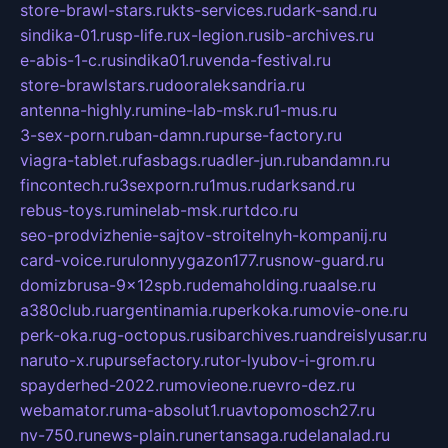
store-brawl-stars.ru
kts-services.ru
dark-sand.ru
sindika-01.ru
sp-life.ru
x-legion.ru
sib-archives.ru
e-abis-1-c.ru
sindika01.ru
venda-festival.ru
store-brawlstars.ru
dooraleksandria.ru
antenna-highly.ru
mine-lab-msk.ru
1-mus.ru
3-sex-porn.ru
ban-damn.ru
purse-factory.ru
viagra-tablet.ru
fasbags.ru
adler-jun.ru
bandamn.ru
fincontech.ru
3sexporn.ru
1mus.ru
darksand.ru
rebus-toys.ru
minelab-msk.ru
rtdco.ru
seo-prodvizhenie-sajtov-stroitelnyh-kompanij.ru
card-voice.ru
rulonnyygazon177.ru
snow-guard.ru
domizbrusa-9x12spb.ru
demaholding.ru
aalse.ru
a380club.ru
argentinamia.ru
perkoka.ru
movie-one.ru
perk-oka.ru
g-octopus.ru
sibarchives.ru
andreislyusar.ru
naruto-x.ru
pursefactory.ru
tor-lyubov-i-grom.ru
spayderhed-2022.ru
movieone.ru
evro-dez.ru
webamator.ru
ma-absolut1.ru
avtopomosch27.ru
nv-750.ru
news-plain.ru
nertansaga.ru
delanalad.ru