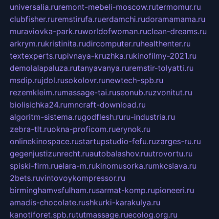
universalia.ru
remont-mebeli-moscow.ru
termomur.ru
clubfisher.ru
remstirufa.ru
erdamchi.ru
doramamama.ru
muraviovka-park.ru
worldofwoman.ru
clean-dreams.ru
arkrym.ru
kristinita.ru
dircomputer.ru
healthenter.ru
textexperts.ru
pivnaya-kruzhka.ru
kinofilmy-2021.ru
demolalapaluza.ru
tanyavanya.ru
remstir-tolyatti.ru
msdip.ru
jdol.ru
sokolovr.ru
newtech-spb.ru
rezemkleim.ru
massage-tai.ru
seonub.ru
zvonitut.ru
biolisichka24.ru
mncraft-download.ru
algoritm-sistema.ru
godflesh.ru
ru-industria.ru
zebra-tlt.ru
okna-proficom.ru
erynok.ru
onlinekinospace.ru
startupstudio-fefu.ru
zarges-ru.ru
gegenjustizunrecht.ru
autobalashov.ru
utrovortu.ru
spiski-firm.ru
elara-m.ru
kinomusorka.ru
mkcslava.ru
2bets.ru
vintovoykompressor.ru
birminghamvsfulham.ru
sarmat-komp.ru
pioneeri.ru
amadis-chocolate.ru
shkurki-karakulya.ru
kanotiforet.spb.ru
tutmassage.ru
ecolog.org.ru