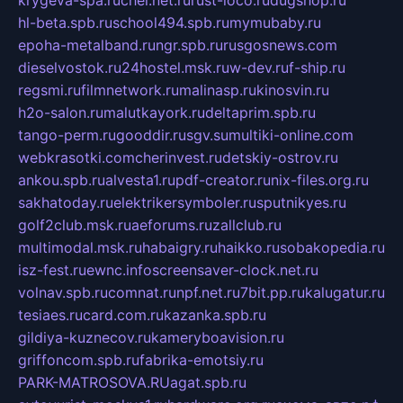
krygeva-spa.ru
chel.net.ru
rust-loco.ru
dugshop.ru
hl-beta.spb.ru
school494.spb.ru
mymubaby.ru
epoha-metalband.ru
ngr.spb.ru
rusgosnews.com
dieselvostok.ru
24hostel.msk.ru
w-dev.ru
f-ship.ru
regsmi.ru
filmnetwork.ru
malinasp.ru
kinosvin.ru
h2o-salon.ru
malutkayork.ru
deltaprim.spb.ru
tango-perm.ru
gooddir.ru
sgv.su
multiki-online.com
webkrasotki.com
cherinvest.ru
detskiy-ostrov.ru
ankou.spb.ru
alvesta1.ru
pdf-creator.ru
nix-files.org.ru
sakhatoday.ru
elektrikersymboler.ru
sputnikyes.ru
golf2club.msk.ru
aeforums.ru
zallclub.ru
multimodal.msk.ru
habaigry.ru
haikko.ru
sobakopedia.ru
isz-fest.ru
ewnc.info
screensaver-clock.net.ru
volnav.spb.ru
comnat.ru
npf.net.ru
7bit.pp.ru
kalugatur.ru
tesiaes.ru
card.com.ru
kazanka.spb.ru
gildiya-kuznecov.ru
kameryboavision.ru
griffoncom.spb.ru
fabrika-emotsiy.ru
PARK-MATROSOVA.RU
agat.spb.ru