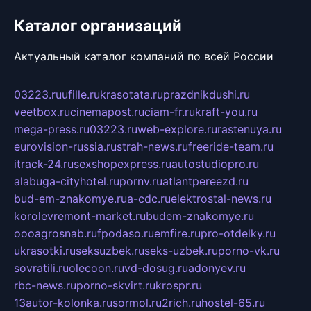
Каталог организаций
Актуальный каталог компаний по всей России
03223.ru
ufille.ru
krasotata.ru
prazdnikdushi.ru
veetbox.ru
cinemapost.ru
ciam-fr.ru
kraft-you.ru
mega-press.ru
03223.ru
web-explore.ru
rastenuya.ru
eurovision-russia.ru
strah-news.ru
freeride-team.ru
itrack-24.ru
sexshopexpress.ru
autostudiopro.ru
alabuga-cityhotel.ru
pornv.ru
atlantpereezd.ru
bud-em-znakomye.ru
a-cdc.ru
elektrostal-news.ru
korolevremont-market.ru
budem-znakomye.ru
oooagrosnab.ru
fpodaso.ru
emfire.ru
pro-otdelky.ru
ukrasotki.ru
seksuzbek.ru
seks-uzbek.ru
porno-vk.ru
sovratili.ru
olecoon.ru
vd-dosug.ru
adonyev.ru
rbc-news.ru
porno-skvirt.ru
krospr.ru
13autor-kolonka.ru
sormol.ru
2rich.ru
hostel-65.ru