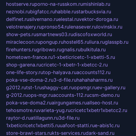
hostserve.ru
porno-na-russkom.ru
mishinlab.ru
neznobi.ru
bigfatcc.ru
habble.ru
starbucksvia.ru
delfinet.ru
silvernano.ru
elestal.ru
vektor-doroga.ru
velotrenajery.ru
pronso54.ru
lenasever.ru
lovinskix.ru
show-pets.ru
smartnews03.ru
discofoxworld.ru
miraclecoon.ru
pongup.ru
hostel65.ru
liura.ru
glasspb.ru
firehunters.ru
gribowo.ru
gnalis.ru
bulkitula.ru
hometown-france.ru
1-xbeticricetc-1-xbetti-5.ru
shop-garena.ru
cricetc-1-xbetr-1-xbetcc-2.ru
one-life-story.ru
top-halyava.ru
accounts112.ru
poka-vse-doma-2.ru
3-d-file.ru
hahahaharms.ru
g2012.ru
tst-1.ru
shaggy-cat.ru
opsmgr.ru
ev-gallery.ru
g-2012.ru
ops-mgr.ru
accounts-112.ru
csm-demo.ru
poka-vse-doma2.ru
airgungames.ru
allseo-host.ru
tehosmotre.ru
varieta-yug.ru
cricetc1xbetr1xbetcc2.ru
raytor-d.ru
atillagunn.ru
3d-file.ru
1xbeticricetc1xbetti5.ru
uafoot-statti.ru
e-abis1c.ru
store-brawl-stars.ru
kts-services.ru
dark-sand.ru