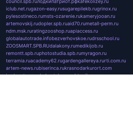
council.spb.ru
лодкипатриот.рф
kafekolizey.ru
iclub.net.ru
gazon-easy.ru
sugarepilekb.ru
grinox.ru
pylesostineco.ru
msts-ozarenie.ru
kameryjooan.ru
artemovskij.ru
dopler.spb.ru
aid70.ru
metall-perm.ru
ndm.msk.ru
ratingzooshop.ru
apiaccess.ru
globalautotrade.info
bezverhovskoe.ru
drsschool.ru
ZOOSMART.SPB.RU
dalakony.ru
medikijob.ru
remontt.spb.ru
photostudia.spb.ru
myragon.ru
terramia.ru
academy62.ru
gardengallereya.ru
rti.com.ru
artem-news.ru
biserinca.ru
krasnodarkurort.com
imshowtv.ru
mebel-v-tule.ru
mobtopik.ru
pcsecurity.net.ru
tool-sib.ru
multimetrunit.ru
sp-tour.ru
fan-cs.ru
santeh-russia.ru
symbian9.net.ru
DSHAIR.RU
tmmotors.spb.ru
xjocuricopii.com
musavtomat.msk.ru
obustrojdom.ru
sovetcik.ru
ybaranovskaya.ru
ppknews.ru
cult-alshei.ru
JAPANRUSSIA.RU
proekciyamebel.ru
imper-finans.ru
rim.org.ru
glamourai.ru
brassminus.ru
zabor-pro.ru
ftn.pp.ru