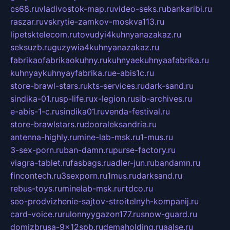
cs68.ru
vladivostok-map.ru
video-seks.ru
bankaribi.ru
raszar.ru
vskrytie-zamkov-moskva113.ru
lipetsktelecom.ru
tovudyi4kuhnyanazakaz.ru
seksuzb.ru
guzywia4kuhnyanazakaz.ru
fabrikaofabrikaokuhny.ru
kuhnyaekuhnyaafabrika.ru
kuhnyaykuhnyayfabrika.ru
e-abis1c.ru
store-brawl-stars.ru
kts-services.ru
dark-sand.ru
sindika-01.ru
sp-life.ru
x-legion.ru
sib-archives.ru
e-abis-1-c.ru
sindika01.ru
venda-festival.ru
store-brawlstars.ru
dooraleksandria.ru
antenna-highly.ru
mine-lab-msk.ru
1-mus.ru
3-sex-porn.ru
ban-damn.ru
purse-factory.ru
viagra-tablet.ru
fasbags.ru
adler-jun.ru
bandamn.ru
fincontech.ru
3sexporn.ru
1mus.ru
darksand.ru
rebus-toys.ru
minelab-msk.ru
rtdco.ru
seo-prodvizhenie-sajtov-stroitelnyh-kompanij.ru
card-voice.ru
rulonnyygazon177.ru
snow-guard.ru
domizbrusa-9x12spb.ru
demaholding.ru
aalse.ru