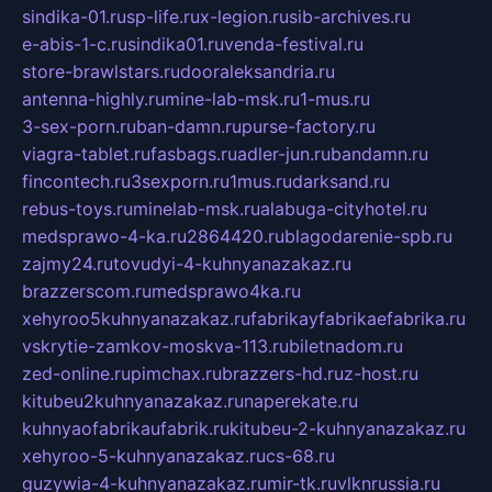
sindika-01.ru
sp-life.ru
x-legion.ru
sib-archives.ru
e-abis-1-c.ru
sindika01.ru
venda-festival.ru
store-brawlstars.ru
dooraleksandria.ru
antenna-highly.ru
mine-lab-msk.ru
1-mus.ru
3-sex-porn.ru
ban-damn.ru
purse-factory.ru
viagra-tablet.ru
fasbags.ru
adler-jun.ru
bandamn.ru
fincontech.ru
3sexporn.ru
1mus.ru
darksand.ru
rebus-toys.ru
minelab-msk.ru
alabuga-cityhotel.ru
medsprawo-4-ka.ru
2864420.ru
blagodarenie-spb.ru
zajmy24.ru
tovudyi-4-kuhnyanazakaz.ru
brazzerscom.ru
medsprawo4ka.ru
xehyroo5kuhnyanazakaz.ru
fabrikayfabrikaefabrika.ru
vskrytie-zamkov-moskva-113.ru
biletnadom.ru
zed-online.ru
pimchax.ru
brazzers-hd.ru
z-host.ru
kitubeu2kuhnyanazakaz.ru
naperekate.ru
kuhnyaofabrikaufabrik.ru
kitubeu-2-kuhnyanazakaz.ru
xehyroo-5-kuhnyanazakaz.ru
cs-68.ru
guzywia-4-kuhnyanazakaz.ru
mir-tk.ru
vlknrussia.ru