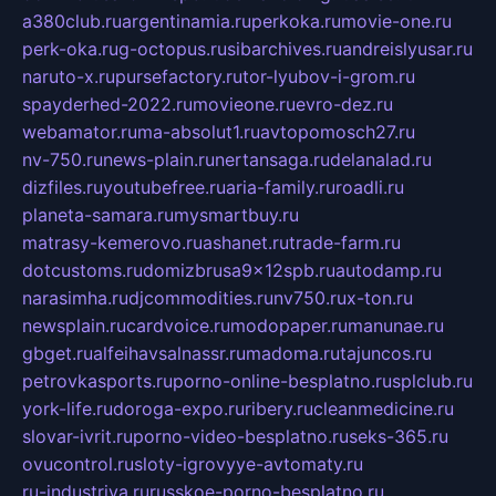
a380club.ru
argentinamia.ru
perkoka.ru
movie-one.ru
perk-oka.ru
g-octopus.ru
sibarchives.ru
andreislyusar.ru
naruto-x.ru
pursefactory.ru
tor-lyubov-i-grom.ru
spayderhed-2022.ru
movieone.ru
evro-dez.ru
webamator.ru
ma-absolut1.ru
avtopomosch27.ru
nv-750.ru
news-plain.ru
nertansaga.ru
delanalad.ru
dizfiles.ru
youtubefree.ru
aria-family.ru
roadli.ru
planeta-samara.ru
mysmartbuy.ru
matrasy-kemerovo.ru
ashanet.ru
trade-farm.ru
dotcustoms.ru
domizbrusa9x12spb.ru
autodamp.ru
narasimha.ru
djcommodities.ru
nv750.ru
x-ton.ru
newsplain.ru
cardvoice.ru
modopaper.ru
manunae.ru
gbget.ru
alfeihavsalnassr.ru
madoma.ru
tajuncos.ru
petrovkasports.ru
porno-online-besplatno.ru
splclub.ru
york-life.ru
doroga-expo.ru
ribery.ru
cleanmedicine.ru
slovar-ivrit.ru
porno-video-besplatno.ru
seks-365.ru
ovucontrol.ru
sloty-igrovyye-avtomaty.ru
ru-industriya.ru
russkoe-porno-besplatno.ru