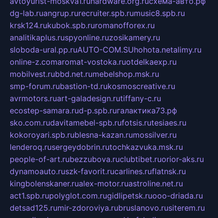
avtoyurist-moskva1.ru
hardware.org.ru
схема-авто.рф
dg-lab.ru
angrup.ru
recruiter.spb.ru
music8.spb.ru
krsk124.ru
kubok.spb.ru
romanofforex.ru
analitikaplus.ru
spyonline.ru
zosikamery.ru
sloboda-ural.pp.ru
AUTO-COM.SU
hohota.net
alimy.ru
online-z.com
aromat-vostoka.ru
otdelkaexp.ru
mobilvest.ru
bbd.net.ru
mebelshop.msk.ru
smp-forum.ru
bastion-td.ru
kosmoscreative.ru
avrmotors.ru
art-galadesign.ru
tiffany-c.ru
ecostep-samara.ru
d-p.spb.ru
галактика73.рф
sko.com.ru
davitamebel-spb.ru
fotsis.ru
tesiaes.ru
kokoroyari.spb.ru
blesna-kazan.ru
mossilver.ru
lenderoq.ru
sergeydobrin.ru
tochkazvuka.msk.ru
people-of-art.ru
bezzubova.ru
clubtibet.ru
orior-aks.ru
dynamoauto.ru
szk-favorit.ru
carlines.ru
flatnsk.ru
kingbolenskaner.ru
alex-motor.ru
astroline.net.ru
act1.spb.ru
polyglot.com.ru
gidlipetsk.ru
ooo-driada.ru
detsad125.ru
mir-zdoroviya.ru
bruslanovo.ru
siterem.ru