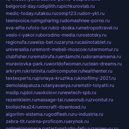
belgorod-day.ru
digilith.ru
pichkurovlab.ru
medic-today.ru
taksu.ru
comp123.ru
don-ykt.ru
teensvoice.ru
imgsharing.ru
domashnee-porno.ru
eva-elfie.ru
foto-tur.ru
biz-doska.ru
metropoltravel.ru
veslo-i-yakor.ru
borodino-media.ru
rostotsky.ru
regionufa.ru
weiss-bet.ru
zaryna.ru
casinotablet.ru
universalia.ru
remont-mebeli-moscow.ru
termomur.ru
clubfisher.ru
remstirufa.ru
erdamchi.ru
doramamama.ru
muraviovka-park.ru
worldofwoman.ru
clean-dreams.ru
arkrym.ru
kristinita.ru
dircomputer.ru
healthenter.ru
textexperts.ru
pivnaya-kruzhka.ru
kinofilmy-2021.ru
demolalapaluza.ru
tanyavanya.ru
remstir-tolyatti.ru
msdip.ru
jdol.ru
sokolovr.ru
newtech-spb.ru
rezemkleim.ru
massage-tai.ru
seonub.ru
zvonitut.ru
biolisichka24.ru
mncraft-download.ru
algoritm-sistema.ru
godflesh.ru
ru-industria.ru
zebra-tlt.ru
okna-proficom.ru
erynok.ru
onlinekinospace.ru
startupstudio-fefu.ru
zarges-ru.ru