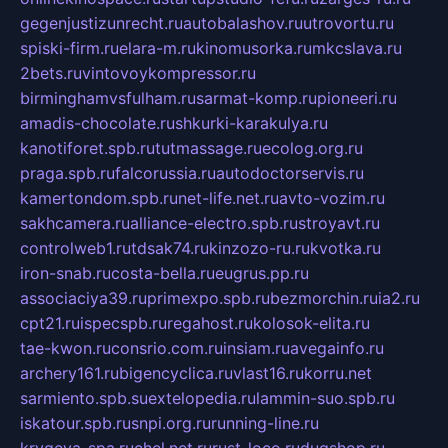
gegenjustizunrecht.ru
autobalashov.ru
utrovortu.ru
spiski-firm.ru
elara-m.ru
kinomusorka.ru
mkcslava.ru
2bets.ru
vintovoykompressor.ru
birminghamvsfulham.ru
sarmat-komp.ru
pioneeri.ru
amadis-chocolate.ru
shkurki-karakulya.ru
kanotiforet.spb.ru
tutmassage.ru
ecolog.org.ru
praga.spb.ru
falcorussia.ru
autodoctorservis.ru
kamertondom.spb.ru
net-life.net.ru
avto-vozim.ru
sakhcamera.ru
alliance-electro.spb.ru
stroyavt.ru
controlweb1.ru
tdsak74.ru
kinzozo-ru.ru
kvotka.ru
iron-snab.ru
costa-bella.ru
eugrus.pp.ru
associaciya39.ru
primexpo.spb.ru
bezmorchin.ru
ia2.ru
cpt21.ru
ispecspb.ru
regahost.ru
kolosok-elita.ru
tae-kwon.ru
consrio.com.ru
insiam.ru
avegainfo.ru
archery161.ru
bigencyclica.ru
vlast16.ru
korru.net
sarmiento.spb.su
extelopedia.ru
lammin-suo.spb.ru
iskatour.spb.ru
snpi.org.ru
running-line.ru