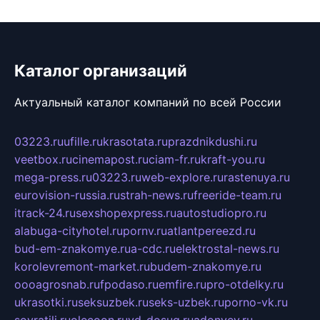
Каталог организаций
Актуальный каталог компаний по всей России
03223.ru
ufille.ru
krasotata.ru
prazdnikdushi.ru
veetbox.ru
cinemapost.ru
ciam-fr.ru
kraft-you.ru
mega-press.ru
03223.ru
web-explore.ru
rastenuya.ru
eurovision-russia.ru
strah-news.ru
freeride-team.ru
itrack-24.ru
sexshopexpress.ru
autostudiopro.ru
alabuga-cityhotel.ru
pornv.ru
atlantpereezd.ru
bud-em-znakomye.ru
a-cdc.ru
elektrostal-news.ru
korolevremont-market.ru
budem-znakomye.ru
oooagrosnab.ru
fpodaso.ru
emfire.ru
pro-otdelky.ru
ukrasotki.ru
seksuzbek.ru
seks-uzbek.ru
porno-vk.ru