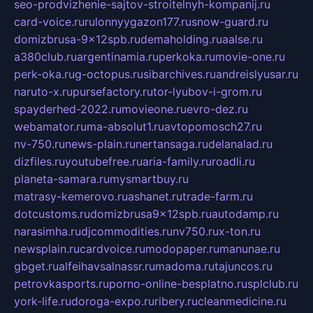
seo-prodvizhenie-sajtov-stroitelnyh-kompanij.ru
card-voice.ru
rulonnyygazon177.ru
snow-guard.ru
domizbrusa-9x12spb.ru
demaholding.ru
aalse.ru
a380club.ru
argentinamia.ru
perkoka.ru
movie-one.ru
perk-oka.ru
g-octopus.ru
sibarchives.ru
andreislyusar.ru
naruto-x.ru
pursefactory.ru
tor-lyubov-i-grom.ru
spayderhed-2022.ru
movieone.ru
evro-dez.ru
webamator.ru
ma-absolut1.ru
avtopomosch27.ru
nv-750.ru
news-plain.ru
nertansaga.ru
delanalad.ru
dizfiles.ru
youtubefree.ru
aria-family.ru
roadli.ru
planeta-samara.ru
mysmartbuy.ru
matrasy-kemerovo.ru
ashanet.ru
trade-farm.ru
dotcustoms.ru
domizbrusa9x12spb.ru
autodamp.ru
narasimha.ru
djcommodities.ru
nv750.ru
x-ton.ru
newsplain.ru
cardvoice.ru
modopaper.ru
manunae.ru
gbget.ru
alfeihavsalnassr.ru
madoma.ru
tajuncos.ru
petrovkasports.ru
porno-online-besplatno.ru
splclub.ru
york-life.ru
doroga-expo.ru
ribery.ru
cleanmedicine.ru