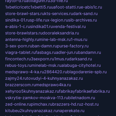
raytor-d.ru
atillagunn.ru
3d-file.ru
1xbeticricetc1xbetti5.ru
uafoot-statti.ru
e-abis1c.ru
store-brawl-stars.ru
kts-services.ru
dark-sand.ru
sindika-01.ru
sp-life.ru
x-legion.ru
sib-archives.ru
e-abis-1-c.ru
sindika01.ru
venda-festival.ru
store-brawlstars.ru
dooraleksandria.ru
antenna-highly.ru
mine-lab-msk.ru
1-mus.ru
3-sex-porn.ru
ban-damn.ru
purse-factory.ru
viagra-tablet.ru
fasbags.ru
adler-jun.ru
bandamn.ru
fincontech.ru
3sexporn.ru
1mus.ru
darksand.ru
rebus-toys.ru
minelab-msk.ru
alabuga-cityhotel.ru
medsprawo-4-ka.ru
2864420.ru
blagodarenie-spb.ru
zajmy24.ru
tovudyi-4-kuhnyanazakaz.ru
brazzerscom.ru
medsprawo4ka.ru
xehyroo5kuhnyanazakaz.ru
fabrikayfabrikaefabrika.ru
vskrytie-zamkov-moskva-113.ru
biletnadom.ru
zed-online.ru
pimchax.ru
brazzers-hd.ru
z-host.ru
kitubeu2kuhnyanazakaz.ru
naperekate.ru