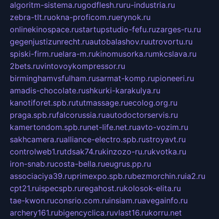
algoritm-sistema.ru
godflesh.ru
ru-industria.ru
zebra-tlt.ru
okna-proficom.ru
erynok.ru
onlinekinospace.ru
startupstudio-fefu.ru
zarges-ru.ru
gegenjustizunrecht.ru
autobalashov.ru
utrovortu.ru
spiski-firm.ru
elara-m.ru
kinomusorka.ru
mkcslava.ru
2bets.ru
vintovoykompressor.ru
birminghamvsfulham.ru
sarmat-komp.ru
pioneeri.ru
amadis-chocolate.ru
shkurki-karakulya.ru
kanotiforet.spb.ru
tutmassage.ru
ecolog.org.ru
praga.spb.ru
falcorussia.ru
autodoctorservis.ru
kamertondom.spb.ru
net-life.net.ru
avto-vozim.ru
sakhcamera.ru
alliance-electro.spb.ru
stroyavt.ru
controlweb1.ru
tdsak74.ru
kinzozo-ru.ru
kvotka.ru
iron-snab.ru
costa-bella.ru
eugrus.pp.ru
associaciya39.ru
primexpo.spb.ru
bezmorchin.ru
ia2.ru
cpt21.ru
ispecspb.ru
regahost.ru
kolosok-elita.ru
tae-kwon.ru
consrio.com.ru
insiam.ru
avegainfo.ru
archery161.ru
bigencyclica.ru
vlast16.ru
korru.net