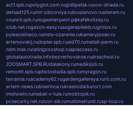
act1.spb.ru
polyglot.com.ru
gidlipetsk.ru
ooo-driada.ru
detsad125.ru
mir-zdoroviya.ru
bruslanovo.ru
siterem.ru
council.spb.ru
лодкипатриот.рф
kafekolizey.ru
iclub.net.ru
gazon-easy.ru
sugarepilekb.ru
grinox.ru
pylesostineco.ru
msts-ozarenie.ru
kameryjooan.ru
artemovskij.ru
dopler.spb.ru
aid70.ru
metall-perm.ru
ndm.msk.ru
ratingzooshop.ru
apiaccess.ru
globalautotrade.info
bezverhovskoe.ru
drsschool.ru
ZOOSMART.SPB.RU
dalakony.ru
medikijob.ru
remontt.spb.ru
photostudia.spb.ru
myragon.ru
terramia.ru
academy62.ru
gardengallereya.ru
rti.com.ru
artem-news.ru
biserinca.ru
krasnodarkurort.com
imshowtv.ru
mebel-v-tule.ru
mobtopik.ru
pcsecurity.net.ru
tool-sib.ru
multimetrunit.ru
sp-tour.ru
fan-cs.ru
santeh-russia.ru
symbian9.net.ru
DSHAIR.RU
tmmotors.spb.ru
xjocuricopii.com
musavtomat.msk.ru
obustrojdom.ru
sovetcik.ru
ybaranovskaya.ru
ppknews.ru
cult-alshei.ru
JAPANRUSSIA.RU