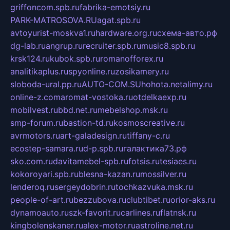
griffoncom.spb.ru
fabrika-emotsiy.ru
PARK-MATROSOVA.RU
agat.spb.ru
avtoyurist-moskva1.ru
hardware.org.ru
схема-авто.рф
dg-lab.ru
angrup.ru
recruiter.spb.ru
music8.spb.ru
krsk124.ru
kubok.spb.ru
romanofforex.ru
analitikaplus.ru
spyonline.ru
zosikamery.ru
sloboda-ural.pp.ru
AUTO-COM.SU
hohota.net
alimy.ru
online-z.com
aromat-vostoka.ru
otdelkaexp.ru
mobilvest.ru
bbd.net.ru
mebelshop.msk.ru
smp-forum.ru
bastion-td.ru
kosmoscreative.ru
avrmotors.ru
art-galadesign.ru
tiffany-c.ru
ecostep-samara.ru
d-p.spb.ru
галактика73.рф
sko.com.ru
davitamebel-spb.ru
fotsis.ru
tesiaes.ru
kokoroyari.spb.ru
blesna-kazan.ru
mossilver.ru
lenderoq.ru
sergeydobrin.ru
tochkazvuka.msk.ru
people-of-art.ru
bezzubova.ru
clubtibet.ru
orior-aks.ru
dynamoauto.ru
szk-favorit.ru
carlines.ru
flatnsk.ru
kingbolenskaner.ru
alex-motor.ru
astroline.net.ru