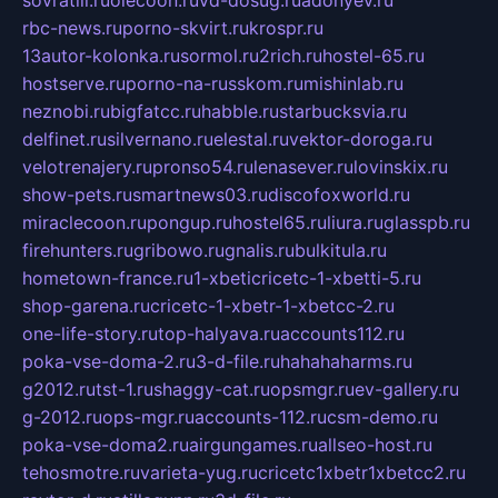
sovratili.ru
olecoon.ru
vd-dosug.ru
adonyev.ru
rbc-news.ru
porno-skvirt.ru
krospr.ru
13autor-kolonka.ru
sormol.ru
2rich.ru
hostel-65.ru
hostserve.ru
porno-na-russkom.ru
mishinlab.ru
neznobi.ru
bigfatcc.ru
habble.ru
starbucksvia.ru
delfinet.ru
silvernano.ru
elestal.ru
vektor-doroga.ru
velotrenajery.ru
pronso54.ru
lenasever.ru
lovinskix.ru
show-pets.ru
smartnews03.ru
discofoxworld.ru
miraclecoon.ru
pongup.ru
hostel65.ru
liura.ru
glasspb.ru
firehunters.ru
gribowo.ru
gnalis.ru
bulkitula.ru
hometown-france.ru
1-xbeticricetc-1-xbetti-5.ru
shop-garena.ru
cricetc-1-xbetr-1-xbetcc-2.ru
one-life-story.ru
top-halyava.ru
accounts112.ru
poka-vse-doma-2.ru
3-d-file.ru
hahahaharms.ru
g2012.ru
tst-1.ru
shaggy-cat.ru
opsmgr.ru
ev-gallery.ru
g-2012.ru
ops-mgr.ru
accounts-112.ru
csm-demo.ru
poka-vse-doma2.ru
airgungames.ru
allseo-host.ru
tehosmotre.ru
varieta-yug.ru
cricetc1xbetr1xbetcc2.ru