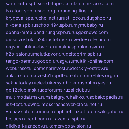
sarmiento.spb.su
extelopedia.ru
lammin-suo.spb.ru
iskatour.spb.ru
snpi.org.ru
running-line.ru
krygeva-spa.ru
chel.net.ru
rust-loco.ru
dugshop.ru
hl-beta.spb.ru
school494.spb.ru
mymubaby.ru
epoha-metalband.ru
ngr.spb.ru
rusgosnews.com
dieselvostok.ru
24hostel.msk.ru
w-dev.ru
f-ship.ru
regsmi.ru
filmnetwork.ru
malinasp.ru
kinosvin.ru
h2o-salon.ru
malutkayork.ru
deltaprim.spb.ru
tango-perm.ru
gooddir.ru
sgv.su
multiki-online.com
webkrasotki.com
cherinvest.ru
detskiy-ostrov.ru
ankou.spb.ru
alvesta1.ru
pdf-creator.ru
nix-files.org.ru
sakhatoday.ru
elektrikersymboler.ru
sputnikyes.ru
golf2club.msk.ru
aeforums.ru
zallclub.ru
multimodal.msk.ru
habaigry.ru
haikko.ru
sobakopedia.ru
isz-fest.ru
ewnc.info
screensaver-clock.net.ru
volnav.spb.ru
comnat.ru
npf.net.ru
7bit.pp.ru
kalugatur.ru
tesiaes.ru
card.com.ru
kazanka.spb.ru
gildiya-kuznecov.ru
kameryboavision.ru