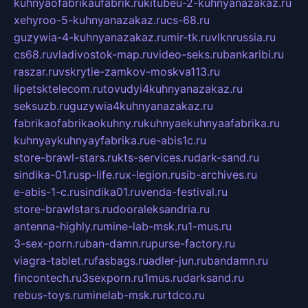
kuhnyaofabrikaufabrik.ru
kitubeu-2-kuhnyanazakaz.ru
xehyroo-5-kuhnyanazakaz.ru
cs-68.ru
guzywia-4-kuhnyanazakaz.ru
mir-tk.ru
vlknrussia.ru
cs68.ru
vladivostok-map.ru
video-seks.ru
bankaribi.ru
raszar.ru
vskrytie-zamkov-moskva113.ru
lipetsktelecom.ru
tovudyi4kuhnyanazakaz.ru
seksuzb.ru
guzywia4kuhnyanazakaz.ru
fabrikaofabrikaokuhny.ru
kuhnyaekuhnyaafabrika.ru
kuhnyaykuhnyayfabrika.ru
e-abis1c.ru
store-brawl-stars.ru
kts-services.ru
dark-sand.ru
sindika-01.ru
sp-life.ru
x-legion.ru
sib-archives.ru
e-abis-1-c.ru
sindika01.ru
venda-festival.ru
store-brawlstars.ru
dooraleksandria.ru
antenna-highly.ru
mine-lab-msk.ru
1-mus.ru
3-sex-porn.ru
ban-damn.ru
purse-factory.ru
viagra-tablet.ru
fasbags.ru
adler-jun.ru
bandamn.ru
fincontech.ru
3sexporn.ru
1mus.ru
darksand.ru
rebus-toys.ru
minelab-msk.ru
rtdco.ru