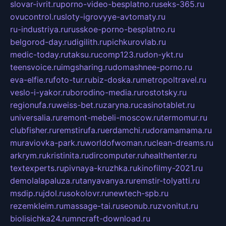
slovar-ivrit.ru
porno-video-besplatno.ru
seks-365.ru
ovucontrol.ru
sloty-igrovyye-avtomaty.ru
ru-industriya.ru
russkoe-porno-besplatno.ru
belgorod-day.ru
digilith.ru
pichkurovlab.ru
medic-today.ru
taksu.ru
comp123.ru
don-ykt.ru
teensvoice.ru
imgsharing.ru
domashnee-porno.ru
eva-elfie.ru
foto-tur.ru
biz-doska.ru
metropoltravel.ru
veslo-i-yakor.ru
borodino-media.ru
rostotsky.ru
regionufa.ru
weiss-bet.ru
zaryna.ru
casinotablet.ru
universalia.ru
remont-mebeli-moscow.ru
termomur.ru
clubfisher.ru
remstirufa.ru
erdamchi.ru
doramamama.ru
muraviovka-park.ru
worldofwoman.ru
clean-dreams.ru
arkrym.ru
kristinita.ru
dircomputer.ru
healthenter.ru
textexperts.ru
pivnaya-kruzhka.ru
kinofilmy-2021.ru
demolalapaluza.ru
tanyavanya.ru
remstir-tolyatti.ru
msdip.ru
jdol.ru
sokolovr.ru
newtech-spb.ru
rezemkleim.ru
massage-tai.ru
seonub.ru
zvonitut.ru
biolisichka24.ru
mncraft-download.ru