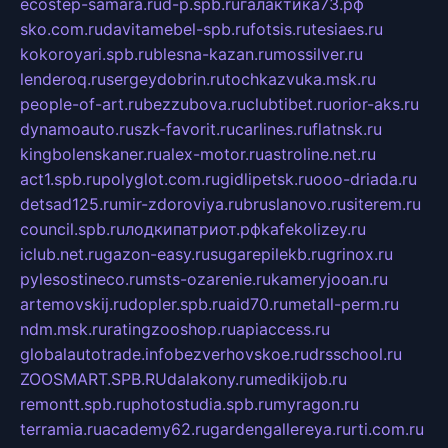
ecostep-samara.ru
d-p.spb.ru
галактика73.рф
sko.com.ru
davitamebel-spb.ru
fotsis.ru
tesiaes.ru
kokoroyari.spb.ru
blesna-kazan.ru
mossilver.ru
lenderoq.ru
sergeydobrin.ru
tochkazvuka.msk.ru
people-of-art.ru
bezzubova.ru
clubtibet.ru
orior-aks.ru
dynamoauto.ru
szk-favorit.ru
carlines.ru
flatnsk.ru
kingbolenskaner.ru
alex-motor.ru
astroline.net.ru
act1.spb.ru
polyglot.com.ru
gidlipetsk.ru
ooo-driada.ru
detsad125.ru
mir-zdoroviya.ru
bruslanovo.ru
siterem.ru
council.spb.ru
лодкипатриот.рф
kafekolizey.ru
iclub.net.ru
gazon-easy.ru
sugarepilekb.ru
grinox.ru
pylesostineco.ru
msts-ozarenie.ru
kameryjooan.ru
artemovskij.ru
dopler.spb.ru
aid70.ru
metall-perm.ru
ndm.msk.ru
ratingzooshop.ru
apiaccess.ru
globalautotrade.info
bezverhovskoe.ru
drsschool.ru
ZOOSMART.SPB.RU
dalakony.ru
medikijob.ru
remontt.spb.ru
photostudia.spb.ru
myragon.ru
terramia.ru
academy62.ru
gardengallereya.ru
rti.com.ru