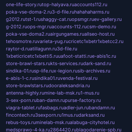
one-life-story.ru
top-halyava.ru
accounts112.ru
poka-vse-doma-2.ru
3-d-file.ru
hahahaharms.ru
g2012.ru
tst-1.ru
shaggy-cat.ru
opsmgr.ru
ev-gallery.ru
g-2012.ru
ops-mgr.ru
accounts-112.ru
csm-demo.ru
poka-vse-doma2.ru
airgungames.ru
allseo-host.ru
tehosmotre.ru
varieta-yug.ru
cricetc1xbetr1xbetcc2.ru
raytor-d.ru
atillagunn.ru
3d-file.ru
1xbeticricetc1xbetti5.ru
uafoot-statti.ru
e-abis1c.ru
store-brawl-stars.ru
kts-services.ru
dark-sand.ru
sindika-01.ru
sp-life.ru
x-legion.ru
sib-archives.ru
e-abis-1-c.ru
sindika01.ru
venda-festival.ru
store-brawlstars.ru
dooraleksandria.ru
antenna-highly.ru
mine-lab-msk.ru
1-mus.ru
3-sex-porn.ru
ban-damn.ru
purse-factory.ru
viagra-tablet.ru
fasbags.ru
adler-jun.ru
bandamn.ru
fincontech.ru
3sexporn.ru
1mus.ru
darksand.ru
rebus-toys.ru
minelab-msk.ru
alabuga-cityhotel.ru
medsprawo-4-ka.ru
2864420.ru
blagodarenie-spb.ru