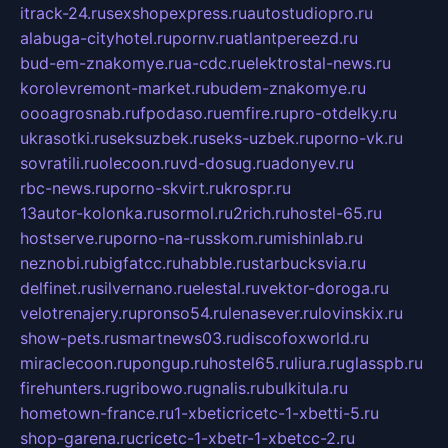
itrack-24.ru
sexshopexpress.ru
autostudiopro.ru
alabuga-cityhotel.ru
pornv.ru
atlantpereezd.ru
bud-em-znakomye.ru
a-cdc.ru
elektrostal-news.ru
korolevremont-market.ru
budem-znakomye.ru
oooagrosnab.ru
fpodaso.ru
emfire.ru
pro-otdelky.ru
ukrasotki.ru
seksuzbek.ru
seks-uzbek.ru
porno-vk.ru
sovratili.ru
olecoon.ru
vd-dosug.ru
adonyev.ru
rbc-news.ru
porno-skvirt.ru
krospr.ru
13autor-kolonka.ru
sormol.ru
2rich.ru
hostel-65.ru
hostserve.ru
porno-na-russkom.ru
mishinlab.ru
neznobi.ru
bigfatcc.ru
habble.ru
starbucksvia.ru
delfinet.ru
silvernano.ru
elestal.ru
vektor-doroga.ru
velotrenajery.ru
pronso54.ru
lenasever.ru
lovinskix.ru
show-pets.ru
smartnews03.ru
discofoxworld.ru
miraclecoon.ru
pongup.ru
hostel65.ru
liura.ru
glasspb.ru
firehunters.ru
gribowo.ru
gnalis.ru
bulkitula.ru
hometown-france.ru
1-xbeticricetc-1-xbetti-5.ru
shop-garena.ru
cricetc-1-xbetr-1-xbetcc-2.ru