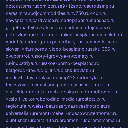
dotcustoms.ru
domizbrusa9x12spb.ru
autodamp.ru
narasimha.ru
djcommodities.ru
nv750.ru
x-ton.ru
newsplain.ru
cardvoice.ru
modopaper.ru
manunae.ru
gbget.ru
alfeihavsalnassr.ru
madoma.ru
tajuncos.ru
petrovkasports.ru
porno-online-besplatno.ru
splclub.ru
york-life.ru
doroga-expo.ru
ribery.ru
cleanmedicine.ru
slovar-ivrit.ru
porno-video-besplatno.ru
seks-365.ru
ovucontrol.ru
sloty-igrovyye-avtomaty.ru
ru-industriya.ru
russkoe-porno-besplatno.ru
belgorod-day.ru
digilith.ru
pichkurovlab.ru
medic-today.ru
taksu.ru
comp123.ru
don-ykt.ru
teensvoice.ru
imgsharing.ru
domashnee-porno.ru
eva-elfie.ru
foto-tur.ru
biz-doska.ru
metropoltravel.ru
veslo-i-yakor.ru
borodino-media.ru
rostotsky.ru
regionufa.ru
weiss-bet.ru
zaryna.ru
casinotablet.ru
universalia.ru
remont-mebeli-moscow.ru
termomur.ru
clubfisher.ru
remstirufa.ru
erdamchi.ru
doramamama.ru
muraviovka-park.ru
worldofwoman.ru
clean-dreams.ru