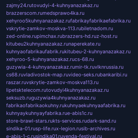
zajmy24.ru
tovudyi-4-kuhnyanazakaz.ru
brazzerscom.ru
medsprawo4ka.ru
xehyroo5kuhnyanazakaz.ru
fabrikayfabrikaefabrika.ru
vskrytie-zamkov-moskva-113.ru
biletnadom.ru
zed-online.ru
pimchax.ru
brazzers-hd.ru
z-host.ru
kitubeu2kuhnyanazakaz.ru
naperekate.ru
kuhnyaofabrikaufabrik.ru
kitubeu-2-kuhnyanazakaz.ru
xehyroo-5-kuhnyanazakaz.ru
cs-68.ru
guzywia-4-kuhnyanazakaz.ru
mir-tk.ru
vlknrussia.ru
cs68.ru
vladivostok-map.ru
video-seks.ru
bankaribi.ru
raszar.ru
vskrytie-zamkov-moskva113.ru
lipetsktelecom.ru
tovudyi4kuhnyanazakaz.ru
seksuzb.ru
guzywia4kuhnyanazakaz.ru
fabrikaofabrikaokuhny.ru
kuhnyaekuhnyaafabrika.ru
kuhnyaykuhnyayfabrika.ru
e-abis1c.ru
store-brawl-stars.ru
kts-services.ru
dark-sand.ru
sindika-01.ru
sp-life.ru
x-legion.ru
sib-archives.ru
e-abis-1-c.ru
sindika01.ru
venda-festival.ru