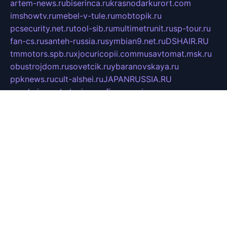
artem-news.ru
biserinca.ru
krasnodarkurort.com
imshowtv.ru
mebel-v-tule.ru
mobtopik.ru
pcsecurity.net.ru
tool-sib.ru
multimetrunit.ru
sp-tour.ru
fan-cs.ru
santeh-russia.ru
symbian9.net.ru
DSHAIR.RU
tmmotors.spb.ru
xjocuricopii.com
musavtomat.msk.ru
obustrojdom.ru
sovetcik.ru
ybaranovskaya.ru
ppknews.ru
cult-alshei.ru
JAPANRUSSIA.RU
proekciyamebel.ru
imper-finans.ru
rim.org.ru
glamourai.ru
brassminus.ru
zabor-pro.ru
ftn.pp.ru
dorogoe58.ru
laimengpacker.ru
kuzova-zapchasti.ru
sageerp.ru
taxodrom.ru
dsrazvitie.ru
hardcity.net.ru
ratinghomegames.ru
topservice25.ru
gubernyan.ru
gtglasslined.ru
ii4.ru
tssport.spb.ru
andorra24.com
blackwallstreet.ru
oboimos.ru
optim-doors.com.ru
ikuch.ru
nycr.org.ru
npa21.ru
vremya-ch.spb.ru
desert000.ru
ivtorgi.ru
ifiori.ru
catalog-statei.ru
dcv.org.ru
spetsmaster174.ru
ipkameryhiseeu.ru
dum26.ru
ruspol.spb.ru
fr-opendp.ru
kam-solnyshko.ru