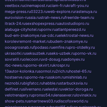
veetbox.ru
cinemapost.ru
ciam-fr.ru
kraft-you.ru
mega-press.ru
03223.ru
web-explore.ru
rastenuya.ru
eurovision-russia.ru
strah-news.ru
freeride-team.ru
itrack-24.ru
sexshopexpress.ru
autostudiopro.ru
alabuga-cityhotel.ru
pornv.ru
atlantpereezd.ru
bud-em-znakomye.ru
a-cdc.ru
elektrostal-news.ru
korolevremont-market.ru
budem-znakomye.ru
oooagrosnab.ru
fpodaso.ru
emfire.ru
pro-otdelky.ru
ukrasotki.ru
seksuzbek.ru
seks-uzbek.ru
porno-vk.ru
sovratili.ru
olecoon.ru
vd-dosug.ru
adonyev.ru
rbc-news.ru
porno-skvirt.ru
krospr.ru
13autor-kolonka.ru
sormol.ru
2rich.ru
hostel-65.ru
hostserve.ru
porno-na-russkom.ru
mishinlab.ru
neznobi.ru
bigfatcc.ru
habble.ru
starbucksvia.ru
delfinet.ru
silvernano.ru
elestal.ru
vektor-doroga.ru
velotrenajery.ru
pronso54.ru
lenasever.ru
lovinskix.ru
show-pets.ru
smartnews03.ru
discofoxworld.ru