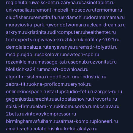
regionufa.ru
weiss-bet.ru
zaryna.ru
casinotablet.ru
universalia.ru
remont-mebeli-moscow.ru
termomur.ru
clubfisher.ru
remstirufa.ru
erdamchi.ru
doramamama.ru
muraviovka-park.ru
worldofwoman.ru
clean-dreams.ru
arkrym.ru
kristinita.ru
dircomputer.ru
healthenter.ru
textexperts.ru
pivnaya-kruzhka.ru
kinofilmy-2021.ru
demolalapaluza.ru
tanyavanya.ru
remstir-tolyatti.ru
msdip.ru
jdol.ru
sokolovr.ru
newtech-spb.ru
rezemkleim.ru
massage-tai.ru
seonub.ru
zvonitut.ru
biolisichka24.ru
mncraft-download.ru
algoritm-sistema.ru
godflesh.ru
ru-industria.ru
zebra-tlt.ru
okna-proficom.ru
erynok.ru
onlinekinospace.ru
startupstudio-fefu.ru
zarges-ru.ru
gegenjustizunrecht.ru
autobalashov.ru
utrovortu.ru
spiski-firm.ru
elara-m.ru
kinomusorka.ru
mkcslava.ru
2bets.ru
vintovoykompressor.ru
birminghamvsfulham.ru
sarmat-komp.ru
pioneeri.ru
amadis-chocolate.ru
shkurki-karakulya.ru