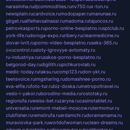
narasimha.ru
djcommodities.ru
nv750.ru
x-ton.ru
newsplain.ru
cardvoice.ru
modopaper.ru
manunae.ru
gbget.ru
alfeihavsalnassr.ru
madoma.ru
tajuncos.ru
petrovkasports.ru
porno-online-besplatno.ru
splclub.ru
york-life.ru
doroga-expo.ru
ribery.ru
cleanmedicine.ru
slovar-ivrit.ru
porno-video-besplatno.ru
seks-365.ru
ovucontrol.ru
sloty-igrovyye-avtomaty.ru
ru-industriya.ru
russkoe-porno-besplatno.ru
belgorod-day.ru
digilith.ru
pichkurovlab.ru
medic-today.ru
taksu.ru
comp123.ru
don-ykt.ru
teensvoice.ru
imgsharing.ru
domashnee-porno.ru
eva-elfie.ru
foto-tur.ru
biz-doska.ru
metropoltravel.ru
veslo-i-yakor.ru
borodino-media.ru
rostotsky.ru
regionufa.ru
weiss-bet.ru
zaryna.ru
casinotablet.ru
universalia.ru
remont-mebeli-moscow.ru
termomur.ru
clubfisher.ru
remstirufa.ru
erdamchi.ru
doramamama.ru
muraviovka-park.ru
worldofwoman.ru
clean-dreams.ru
arkrym.ru
kristinita.ru
dircomputer.ru
healthenter.ru