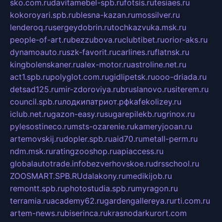
sko.com.ru
davitamebel-spb.ru
fotsis.ru
tesiaes.ru
kokoroyari.spb.ru
blesna-kazan.ru
mossilver.ru
lenderoq.ru
sergeydobrin.ru
tochkazvuka.msk.ru
people-of-art.ru
bezzubova.ru
clubtibet.ru
orior-aks.ru
dynamoauto.ru
szk-favorit.ru
carlines.ru
flatnsk.ru
kingbolenskaner.ru
alex-motor.ru
astroline.net.ru
act1.spb.ru
polyglot.com.ru
gidlipetsk.ru
ooo-driada.ru
detsad125.ru
mir-zdoroviya.ru
bruslanovo.ru
siterem.ru
council.spb.ru
лодкипатриот.рф
kafekolizey.ru
iclub.net.ru
gazon-easy.ru
sugarepilekb.ru
grinox.ru
pylesostineco.ru
msts-ozarenie.ru
kameryjooan.ru
artemovskij.ru
dopler.spb.ru
aid70.ru
metall-perm.ru
ndm.msk.ru
ratingzooshop.ru
apiaccess.ru
globalautotrade.info
bezverhovskoe.ru
drsschool.ru
ZOOSMART.SPB.RU
dalakony.ru
medikijob.ru
remontt.spb.ru
photostudia.spb.ru
myragon.ru
terramia.ru
academy62.ru
gardengallereya.ru
rti.com.ru
artem-news.ru
biserinca.ru
krasnodarkurort.com