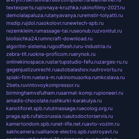
textexperts.ru
pivnaya-kruzhka.ru
kinofilmy-2021.ru
demolalapaluza.ru
tanyavanya.ru
remstir-tolyatti.ru
msdip.ru
jdol.ru
sokolovr.ru
newtech-spb.ru
rezemkleim.ru
massage-tai.ru
seonub.ru
zvonitut.ru
biolisichka24.ru
mncraft-download.ru
algoritm-sistema.ru
godflesh.ru
ru-industria.ru
zebra-tlt.ru
okna-proficom.ru
erynok.ru
onlinekinospace.ru
startupstudio-fefu.ru
zarges-ru.ru
gegenjustizunrecht.ru
autobalashov.ru
utrovortu.ru
spiski-firm.ru
elara-m.ru
kinomusorka.ru
mkcslava.ru
2bets.ru
vintovoykompressor.ru
birminghamvsfulham.ru
sarmat-komp.ru
pioneeri.ru
amadis-chocolate.ru
shkurki-karakulya.ru
kanotiforet.spb.ru
tutmassage.ru
ecolog.org.ru
praga.spb.ru
falcorussia.ru
autodoctorservis.ru
kamertondom.spb.ru
net-life.net.ru
avto-vozim.ru
sakhcamera.ru
alliance-electro.spb.ru
stroyavt.ru