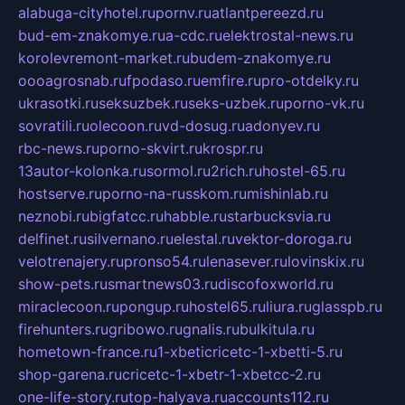
alabuga-cityhotel.ru
pornv.ru
atlantpereezd.ru
bud-em-znakomye.ru
a-cdc.ru
elektrostal-news.ru
korolevremont-market.ru
budem-znakomye.ru
oooagrosnab.ru
fpodaso.ru
emfire.ru
pro-otdelky.ru
ukrasotki.ru
seksuzbek.ru
seks-uzbek.ru
porno-vk.ru
sovratili.ru
olecoon.ru
vd-dosug.ru
adonyev.ru
rbc-news.ru
porno-skvirt.ru
krospr.ru
13autor-kolonka.ru
sormol.ru
2rich.ru
hostel-65.ru
hostserve.ru
porno-na-russkom.ru
mishinlab.ru
neznobi.ru
bigfatcc.ru
habble.ru
starbucksvia.ru
delfinet.ru
silvernano.ru
elestal.ru
vektor-doroga.ru
velotrenajery.ru
pronso54.ru
lenasever.ru
lovinskix.ru
show-pets.ru
smartnews03.ru
discofoxworld.ru
miraclecoon.ru
pongup.ru
hostel65.ru
liura.ru
glasspb.ru
firehunters.ru
gribowo.ru
gnalis.ru
bulkitula.ru
hometown-france.ru
1-xbeticricetc-1-xbetti-5.ru
shop-garena.ru
cricetc-1-xbetr-1-xbetcc-2.ru
one-life-story.ru
top-halyava.ru
accounts112.ru