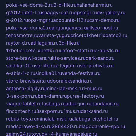
poka-vse-doma-2.ru
3-d-file.ru
hahahaharms.ru
g2012.ru
tst-1.ru
shaggy-cat.ru
opsmgr.ru
ev-gallery.ru
g-2012.ru
ops-mgr.ru
accounts-112.ru
csm-demo.ru
poka-vse-doma2.ru
airgungames.ru
allseo-host.ru
tehosmotre.ru
varieta-yug.ru
cricetc1xbetr1xbetcc2.ru
raytor-d.ru
atillagunn.ru
3d-file.ru
1xbeticricetc1xbetti5.ru
uafoot-statti.ru
e-abis1c.ru
store-brawl-stars.ru
kts-services.ru
dark-sand.ru
sindika-01.ru
sp-life.ru
x-legion.ru
sib-archives.ru
e-abis-1-c.ru
sindika01.ru
venda-festival.ru
store-brawlstars.ru
dooraleksandria.ru
antenna-highly.ru
mine-lab-msk.ru
1-mus.ru
3-sex-porn.ru
ban-damn.ru
purse-factory.ru
viagra-tablet.ru
fasbags.ru
adler-jun.ru
bandamn.ru
fincontech.ru
3sexporn.ru
1mus.ru
darksand.ru
rebus-toys.ru
minelab-msk.ru
alabuga-cityhotel.ru
medsprawo-4-ka.ru
2864420.ru
blagodarenie-spb.ru
zajmy24.ru
tovudyi-4-kuhnyanazakaz.ru