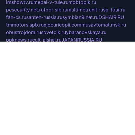
imshowtv.ru
mebel-v-tule.ru
mobtopik.ru
pcsecurity.net.ru
tool-sib.ru
multimetrunit.ru
sp-tour.ru
fan-cs.ru
santeh-russia.ru
symbian9.net.ru
DSHAIR.RU
tmmotors.spb.ru
xjocuricopii.com
musavtomat.msk.ru
obustrojdom.ru
sovetcik.ru
ybaranovskaya.ru
ppknews.ru
cult-alshei.ru
JAPANRUSSIA.RU
proekciyamebel.ru
imper-finans.ru
rim.org.ru
glamourai.ru
brassminus.ru
zabor-pro.ru
ftn.pp.ru
dorogoe58.ru
laimengpacker.ru
kuzova-zapchasti.ru
sageerp.ru
taxodrom.ru
dsrazvitie.ru
hardcity.net.ru
ratinghomegames.ru
topservice25.ru
gubernyan.ru
gtglasslined.ru
ii4.ru
tssport.spb.ru
andorra24.com
blackwallstreet.ru
oboimos.ru
optim-doors.com.ru
ikuch.ru
nycr.org.ru
npa21.ru
vremya-ch.spb.ru
desert000.ru
ivtorgi.ru
ifiori.ru
catalog-statei.ru
dcv.org.ru
spetsmaster174.ru
ipkameryhiseeu.ru
dum26.ru
ruspol.spb.ru
fr-opendp.ru
kam-solnyshko.ru
cheyenne-arapaho.ru
sevzapmetal.spb.ru