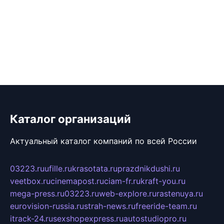
Каталог организаций
Актуальный каталог компаний по всей России
03223.ru
ufille.ru
krasotata.ru
prazdnikdushi.ru
veetbox.ru
cinemapost.ru
ciam-fr.ru
kraft-you.ru
mega-press.ru
03223.ru
web-explore.ru
rastenuya.ru
eurovision-russia.ru
strah-news.ru
freeride-team.ru
itrack-24.ru
sexshopexpress.ru
autostudiopro.ru