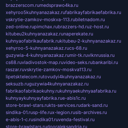
brazzerscom.ru
medsprawo4ka.ru
xehyroo5kuhnyanazakaz.ru
fabrikayfabrikaefabrika.ru
vskrytie-zamkov-moskva-113.ru
biletnadom.ru
zed-online.ru
pimchax.ru
brazzers-hd.ru
z-host.ru
kitubeu2kuhnyanazakaz.ru
naperekate.ru
kuhnyaofabrikaufabrik.ru
kitubeu-2-kuhnyanazakaz.ru
xehyroo-5-kuhnyanazakaz.ru
cs-68.ru
guzywia-4-kuhnyanazakaz.ru
mir-tk.ru
vlknrussia.ru
cs68.ru
vladivostok-map.ru
video-seks.ru
bankaribi.ru
raszar.ru
vskrytie-zamkov-moskva113.ru
lipetsktelecom.ru
tovudyi4kuhnyanazakaz.ru
seksuzb.ru
guzywia4kuhnyanazakaz.ru
fabrikaofabrikaokuhny.ru
kuhnyaekuhnyaafabrika.ru
kuhnyaykuhnyayfabrika.ru
e-abis1c.ru
store-brawl-stars.ru
kts-services.ru
dark-sand.ru
sindika-01.ru
sp-life.ru
x-legion.ru
sib-archives.ru
e-abis-1-c.ru
sindika01.ru
venda-festival.ru
store-brawlstars.ru
dooraleksandria.ru