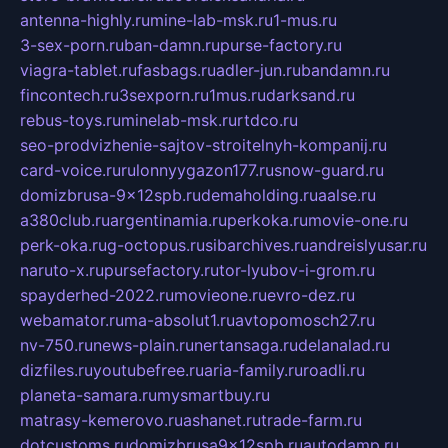
antenna-highly.ru
mine-lab-msk.ru
1-mus.ru
3-sex-porn.ru
ban-damn.ru
purse-factory.ru
viagra-tablet.ru
fasbags.ru
adler-jun.ru
bandamn.ru
fincontech.ru
3sexporn.ru
1mus.ru
darksand.ru
rebus-toys.ru
minelab-msk.ru
rtdco.ru
seo-prodvizhenie-sajtov-stroitelnyh-kompanij.ru
card-voice.ru
rulonnyygazon177.ru
snow-guard.ru
domizbrusa-9x12spb.ru
demaholding.ru
aalse.ru
a380club.ru
argentinamia.ru
perkoka.ru
movie-one.ru
perk-oka.ru
g-octopus.ru
sibarchives.ru
andreislyusar.ru
naruto-x.ru
pursefactory.ru
tor-lyubov-i-grom.ru
spayderhed-2022.ru
movieone.ru
evro-dez.ru
webamator.ru
ma-absolut1.ru
avtopomosch27.ru
nv-750.ru
news-plain.ru
nertansaga.ru
delanalad.ru
dizfiles.ru
youtubefree.ru
aria-family.ru
roadli.ru
planeta-samara.ru
mysmartbuy.ru
matrasy-kemerovo.ru
ashanet.ru
trade-farm.ru
dotcustoms.ru
domizbrusa9x12spb.ru
autodamp.ru