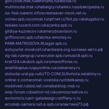
golf2club.msk.ru
aeforums.ru
zallclub.ru
multimodal.msk.ru
habaigry.ru
haikko.ru
sobakopedia.ru
isz-fest.ru
ewnc.info
screensaver-clock.net.ru
volnav.spb.ru
comnat.ru
npf.net.ru
7bit.pp.ru
kalugatur.ru
tesiaes.ru
card.com.ru
kazanka.spb.ru
gildiya-kuznecov.ru
kameryboavision.ru
griffoncom.spb.ru
fabrika-emotsiy.ru
PARK-MATROSOVA.RU
agat.spb.ru
avtoyurist-moskva1.ru
hardware.org.ru
схема-авто.рф
dg-lab.ru
angrup.ru
recruiter.spb.ru
music8.spb.ru
krsk124.ru
kubok.spb.ru
romanofforex.ru
analitikaplus.ru
spyonline.ru
zosikamery.ru
sloboda-ural.pp.ru
AUTO-COM.SU
hohota.net
alimy.ru
online-z.com
aromat-vostoka.ru
otdelkaexp.ru
mobilvest.ru
bbd.net.ru
mebelshop.msk.ru
smp-forum.ru
bastion-td.ru
kosmoscreative.ru
avrmotors.ru
art-galadesign.ru
tiffany-c.ru
ecostep-samara.ru
d-p.spb.ru
галактика73.рф