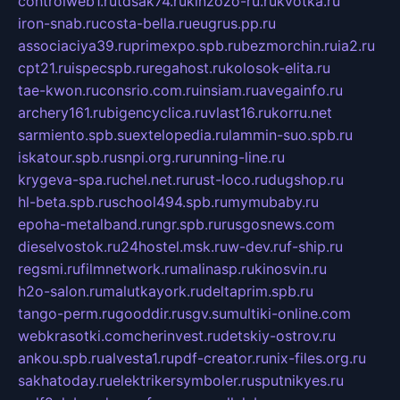
controlweb1.ru
tdsak74.ru
kinzozo-ru.ru
kvotka.ru
iron-snab.ru
costa-bella.ru
eugrus.pp.ru
associaciya39.ru
primexpo.spb.ru
bezmorchin.ru
ia2.ru
cpt21.ru
ispecspb.ru
regahost.ru
kolosok-elita.ru
tae-kwon.ru
consrio.com.ru
insiam.ru
avegainfo.ru
archery161.ru
bigencyclica.ru
vlast16.ru
korru.net
sarmiento.spb.su
extelopedia.ru
lammin-suo.spb.ru
iskatour.spb.ru
snpi.org.ru
running-line.ru
krygeva-spa.ru
chel.net.ru
rust-loco.ru
dugshop.ru
hl-beta.spb.ru
school494.spb.ru
mymubaby.ru
epoha-metalband.ru
ngr.spb.ru
rusgosnews.com
dieselvostok.ru
24hostel.msk.ru
w-dev.ru
f-ship.ru
regsmi.ru
filmnetwork.ru
malinasp.ru
kinosvin.ru
h2o-salon.ru
malutkayork.ru
deltaprim.spb.ru
tango-perm.ru
gooddir.ru
sgv.su
multiki-online.com
webkrasotki.com
cherinvest.ru
detskiy-ostrov.ru
ankou.spb.ru
alvesta1.ru
pdf-creator.ru
nix-files.org.ru
sakhatoday.ru
elektrikersymboler.ru
sputnikyes.ru