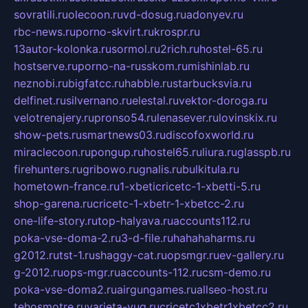
sovratili.ru
olecoon.ru
vd-dosug.ru
adonyev.ru
rbc-news.ru
porno-skvirt.ru
krospr.ru
13autor-kolonka.ru
sormol.ru
2rich.ru
hostel-65.ru
hostserve.ru
porno-na-russkom.ru
mishinlab.ru
neznobi.ru
bigfatcc.ru
habble.ru
starbucksvia.ru
delfinet.ru
silvernano.ru
elestal.ru
vektor-doroga.ru
velotrenajery.ru
pronso54.ru
lenasever.ru
lovinskix.ru
show-pets.ru
smartnews03.ru
discofoxworld.ru
miraclecoon.ru
pongup.ru
hostel65.ru
liura.ru
glasspb.ru
firehunters.ru
gribowo.ru
gnalis.ru
bulkitula.ru
hometown-france.ru
1-xbeticricetc-1-xbetti-5.ru
shop-garena.ru
cricetc-1-xbetr-1-xbetcc-2.ru
one-life-story.ru
top-halyava.ru
accounts112.ru
poka-vse-doma-2.ru
3-d-file.ru
hahahaharms.ru
g2012.ru
tst-1.ru
shaggy-cat.ru
opsmgr.ru
ev-gallery.ru
g-2012.ru
ops-mgr.ru
accounts-112.ru
csm-demo.ru
poka-vse-doma2.ru
airgungames.ru
allseo-host.ru
tehosmotre.ru
varieta-yug.ru
cricetc1xbetr1xbetcc2.ru