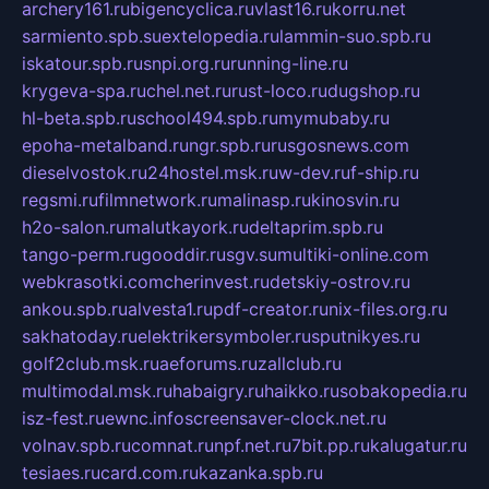
archery161.ru
bigencyclica.ru
vlast16.ru
korru.net
sarmiento.spb.su
extelopedia.ru
lammin-suo.spb.ru
iskatour.spb.ru
snpi.org.ru
running-line.ru
krygeva-spa.ru
chel.net.ru
rust-loco.ru
dugshop.ru
hl-beta.spb.ru
school494.spb.ru
mymubaby.ru
epoha-metalband.ru
ngr.spb.ru
rusgosnews.com
dieselvostok.ru
24hostel.msk.ru
w-dev.ru
f-ship.ru
regsmi.ru
filmnetwork.ru
malinasp.ru
kinosvin.ru
h2o-salon.ru
malutkayork.ru
deltaprim.spb.ru
tango-perm.ru
gooddir.ru
sgv.su
multiki-online.com
webkrasotki.com
cherinvest.ru
detskiy-ostrov.ru
ankou.spb.ru
alvesta1.ru
pdf-creator.ru
nix-files.org.ru
sakhatoday.ru
elektrikersymboler.ru
sputnikyes.ru
golf2club.msk.ru
aeforums.ru
zallclub.ru
multimodal.msk.ru
habaigry.ru
haikko.ru
sobakopedia.ru
isz-fest.ru
ewnc.info
screensaver-clock.net.ru
volnav.spb.ru
comnat.ru
npf.net.ru
7bit.pp.ru
kalugatur.ru
tesiaes.ru
card.com.ru
kazanka.spb.ru