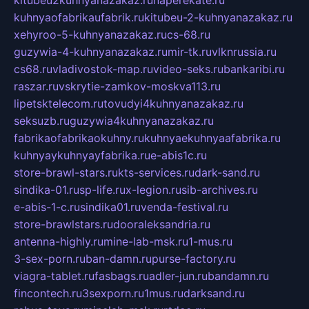
kitubeu2kuhnyanazakaz.ru
naperekate.ru
kuhnyaofabrikaufabrik.ru
kitubeu-2-kuhnyanazakaz.ru
xehyroo-5-kuhnyanazakaz.ru
cs-68.ru
guzywia-4-kuhnyanazakaz.ru
mir-tk.ru
vlknrussia.ru
cs68.ru
vladivostok-map.ru
video-seks.ru
bankaribi.ru
raszar.ru
vskrytie-zamkov-moskva113.ru
lipetsktelecom.ru
tovudyi4kuhnyanazakaz.ru
seksuzb.ru
guzywia4kuhnyanazakaz.ru
fabrikaofabrikaokuhny.ru
kuhnyaekuhnyaafabrika.ru
kuhnyaykuhnyayfabrika.ru
e-abis1c.ru
store-brawl-stars.ru
kts-services.ru
dark-sand.ru
sindika-01.ru
sp-life.ru
x-legion.ru
sib-archives.ru
e-abis-1-c.ru
sindika01.ru
venda-festival.ru
store-brawlstars.ru
dooraleksandria.ru
antenna-highly.ru
mine-lab-msk.ru
1-mus.ru
3-sex-porn.ru
ban-damn.ru
purse-factory.ru
viagra-tablet.ru
fasbags.ru
adler-jun.ru
bandamn.ru
fincontech.ru
3sexporn.ru
1mus.ru
darksand.ru