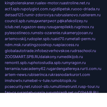
kingbolenskaner.ru
alex-motor.ru
astroline.net.ru
act1.spb.ru
polyglot.com.ru
gidlipetsk.ru
ooo-driada.ru
detsad125.ru
mir-zdoroviya.ru
bruslanovo.ru
siterem.ru
council.spb.ru
лодкипатриот.рф
kafekolizey.ru
iclub.net.ru
gazon-easy.ru
sugarepilekb.ru
grinox.ru
pylesostineco.ru
msts-ozarenie.ru
kameryjooan.ru
artemovskij.ru
dopler.spb.ru
aid70.ru
metall-perm.ru
ndm.msk.ru
ratingzooshop.ru
apiaccess.ru
globalautotrade.info
bezverhovskoe.ru
drsschool.ru
ZOOSMART.SPB.RU
dalakony.ru
medikijob.ru
remontt.spb.ru
photostudia.spb.ru
myragon.ru
terramia.ru
academy62.ru
gardengallereya.ru
rti.com.ru
artem-news.ru
biserinca.ru
krasnodarkurort.com
imshowtv.ru
mebel-v-tule.ru
mobtopik.ru
pcsecurity.net.ru
tool-sib.ru
multimetrunit.ru
sp-tour.ru
fan-cs.ru
santeh-russia.ru
symbian9.net.ru
DSHAIR.RU
tmmotors.spb.ru
xjocuricopii.com
musavtomat.msk.ru
obustrojdom.ru
sovetcik.ru
ybaranovskaya.ru