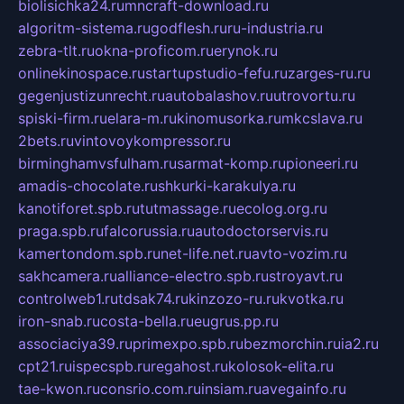
biolisichka24.ru
mncraft-download.ru
algoritm-sistema.ru
godflesh.ru
ru-industria.ru
zebra-tlt.ru
okna-proficom.ru
erynok.ru
onlinekinospace.ru
startupstudio-fefu.ru
zarges-ru.ru
gegenjustizunrecht.ru
autobalashov.ru
utrovortu.ru
spiski-firm.ru
elara-m.ru
kinomusorka.ru
mkcslava.ru
2bets.ru
vintovoykompressor.ru
birminghamvsfulham.ru
sarmat-komp.ru
pioneeri.ru
amadis-chocolate.ru
shkurki-karakulya.ru
kanotiforet.spb.ru
tutmassage.ru
ecolog.org.ru
praga.spb.ru
falcorussia.ru
autodoctorservis.ru
kamertondom.spb.ru
net-life.net.ru
avto-vozim.ru
sakhcamera.ru
alliance-electro.spb.ru
stroyavt.ru
controlweb1.ru
tdsak74.ru
kinzozo-ru.ru
kvotka.ru
iron-snab.ru
costa-bella.ru
eugrus.pp.ru
associaciya39.ru
primexpo.spb.ru
bezmorchin.ru
ia2.ru
cpt21.ru
ispecspb.ru
regahost.ru
kolosok-elita.ru
tae-kwon.ru
consrio.com.ru
insiam.ru
avegainfo.ru