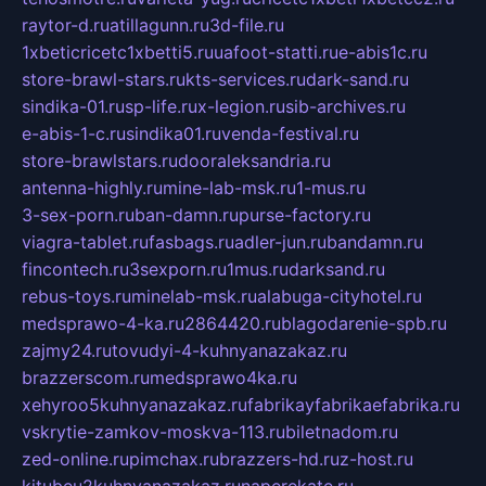
raytor-d.ru
atillagunn.ru
3d-file.ru
1xbeticricetc1xbetti5.ru
uafoot-statti.ru
e-abis1c.ru
store-brawl-stars.ru
kts-services.ru
dark-sand.ru
sindika-01.ru
sp-life.ru
x-legion.ru
sib-archives.ru
e-abis-1-c.ru
sindika01.ru
venda-festival.ru
store-brawlstars.ru
dooraleksandria.ru
antenna-highly.ru
mine-lab-msk.ru
1-mus.ru
3-sex-porn.ru
ban-damn.ru
purse-factory.ru
viagra-tablet.ru
fasbags.ru
adler-jun.ru
bandamn.ru
fincontech.ru
3sexporn.ru
1mus.ru
darksand.ru
rebus-toys.ru
minelab-msk.ru
alabuga-cityhotel.ru
medsprawo-4-ka.ru
2864420.ru
blagodarenie-spb.ru
zajmy24.ru
tovudyi-4-kuhnyanazakaz.ru
brazzerscom.ru
medsprawo4ka.ru
xehyroo5kuhnyanazakaz.ru
fabrikayfabrikaefabrika.ru
vskrytie-zamkov-moskva-113.ru
biletnadom.ru
zed-online.ru
pimchax.ru
brazzers-hd.ru
z-host.ru