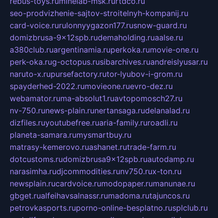
rebus-toys.ru
minelab-msk.ru
rtdco.ru
seo-prodvizhenie-sajtov-stroitelnyh-kompanij.ru
card-voice.ru
rulonnyygazon177.ru
snow-guard.ru
domizbrusa-9x12spb.ru
demaholding.ru
aalse.ru
a380club.ru
argentinamia.ru
perkoka.ru
movie-one.ru
perk-oka.ru
g-octopus.ru
sibarchives.ru
andreislyusar.ru
naruto-x.ru
pursefactory.ru
tor-lyubov-i-grom.ru
spayderhed-2022.ru
movieone.ru
evro-dez.ru
webamator.ru
ma-absolut1.ru
avtopomosch27.ru
nv-750.ru
news-plain.ru
nertansaga.ru
delanalad.ru
dizfiles.ru
youtubefree.ru
aria-family.ru
roadli.ru
planeta-samara.ru
mysmartbuy.ru
matrasy-kemerovo.ru
ashanet.ru
trade-farm.ru
dotcustoms.ru
domizbrusa9x12spb.ru
autodamp.ru
narasimha.ru
djcommodities.ru
nv750.ru
x-ton.ru
newsplain.ru
cardvoice.ru
modopaper.ru
manunae.ru
gbget.ru
alfeihavsalnassr.ru
madoma.ru
tajuncos.ru
petrovkasports.ru
porno-online-besplatno.ru
splclub.ru