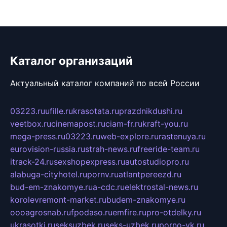
Каталог организаций
Актуальный каталог компаний по всей России
03223.ru
ufille.ru
krasotata.ru
prazdnikdushi.ru
veetbox.ru
cinemapost.ru
ciam-fr.ru
kraft-you.ru
mega-press.ru
03223.ru
web-explore.ru
rastenuya.ru
eurovision-russia.ru
strah-news.ru
freeride-team.ru
itrack-24.ru
sexshopexpress.ru
autostudiopro.ru
alabuga-cityhotel.ru
pornv.ru
atlantpereezd.ru
bud-em-znakomye.ru
a-cdc.ru
elektrostal-news.ru
korolevremont-market.ru
budem-znakomye.ru
oooagrosnab.ru
fpodaso.ru
emfire.ru
pro-otdelky.ru
ukrasotki.ru
seksuzbek.ru
seks-uzbek.ru
porno-vk.ru