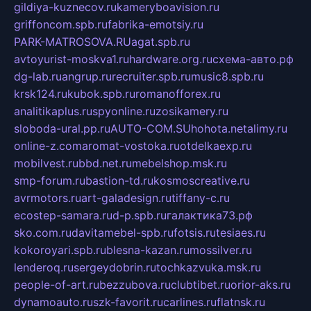
gildiya-kuznecov.ru
kameryboavision.ru
griffoncom.spb.ru
fabrika-emotsiy.ru
PARK-MATROSOVA.RU
agat.spb.ru
avtoyurist-moskva1.ru
hardware.org.ru
схема-авто.рф
dg-lab.ru
angrup.ru
recruiter.spb.ru
music8.spb.ru
krsk124.ru
kubok.spb.ru
romanofforex.ru
analitikaplus.ru
spyonline.ru
zosikamery.ru
sloboda-ural.pp.ru
AUTO-COM.SU
hohota.net
alimy.ru
online-z.com
aromat-vostoka.ru
otdelkaexp.ru
mobilvest.ru
bbd.net.ru
mebelshop.msk.ru
smp-forum.ru
bastion-td.ru
kosmoscreative.ru
avrmotors.ru
art-galadesign.ru
tiffany-c.ru
ecostep-samara.ru
d-p.spb.ru
галактика73.рф
sko.com.ru
davitamebel-spb.ru
fotsis.ru
tesiaes.ru
kokoroyari.spb.ru
blesna-kazan.ru
mossilver.ru
lenderoq.ru
sergeydobrin.ru
tochkazvuka.msk.ru
people-of-art.ru
bezzubova.ru
clubtibet.ru
orior-aks.ru
dynamoauto.ru
szk-favorit.ru
carlines.ru
flatnsk.ru