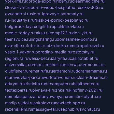
york-life.ru
doroga-expo.ru
ribery.ru
cleanmedicine.ru
slovar-ivrit.ru
porno-video-besplatno.ru
seks-365.ru
ovucontrol.ru
sloty-igrovyye-avtomaty.ru
ru-industriya.ru
russkoe-porno-besplatno.ru
belgorod-day.ru
digilith.ru
pichkurovlab.ru
medic-today.ru
taksu.ru
comp123.ru
don-ykt.ru
teensvoice.ru
imgsharing.ru
domashnee-porno.ru
eva-elfie.ru
foto-tur.ru
biz-doska.ru
metropoltravel.ru
veslo-i-yakor.ru
borodino-media.ru
rostotsky.ru
regionufa.ru
weiss-bet.ru
zaryna.ru
casinotablet.ru
universalia.ru
remont-mebeli-moscow.ru
termomur.ru
clubfisher.ru
remstirufa.ru
erdamchi.ru
doramamama.ru
muraviovka-park.ru
worldofwoman.ru
clean-dreams.ru
arkrym.ru
kristinita.ru
dircomputer.ru
healthenter.ru
textexperts.ru
pivnaya-kruzhka.ru
kinofilmy-2021.ru
demolalapaluza.ru
tanyavanya.ru
remstir-tolyatti.ru
msdip.ru
jdol.ru
sokolovr.ru
newtech-spb.ru
rezemkleim.ru
massage-tai.ru
seonub.ru
zvonitut.ru