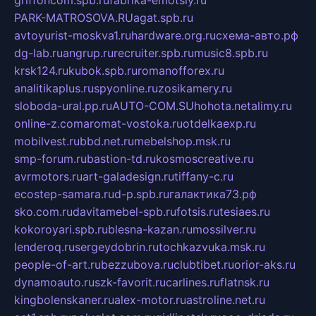
griffoncom.spb.ru
fabrika-emotsiy.ru
PARK-MATROSOVA.RU
agat.spb.ru
avtoyurist-moskva1.ru
hardware.org.ru
схема-авто.рф
dg-lab.ru
angrup.ru
recruiter.spb.ru
music8.spb.ru
krsk124.ru
kubok.spb.ru
romanofforex.ru
analitikaplus.ru
spyonline.ru
zosikamery.ru
sloboda-ural.pp.ru
AUTO-COM.SU
hohota.net
alimy.ru
online-z.com
aromat-vostoka.ru
otdelkaexp.ru
mobilvest.ru
bbd.net.ru
mebelshop.msk.ru
smp-forum.ru
bastion-td.ru
kosmoscreative.ru
avrmotors.ru
art-galadesign.ru
tiffany-c.ru
ecostep-samara.ru
d-p.spb.ru
галактика73.рф
sko.com.ru
davitamebel-spb.ru
fotsis.ru
tesiaes.ru
kokoroyari.spb.ru
blesna-kazan.ru
mossilver.ru
lenderoq.ru
sergeydobrin.ru
tochkazvuka.msk.ru
people-of-art.ru
bezzubova.ru
clubtibet.ru
orior-aks.ru
dynamoauto.ru
szk-favorit.ru
carlines.ru
flatnsk.ru
kingbolenskaner.ru
alex-motor.ru
astroline.net.ru