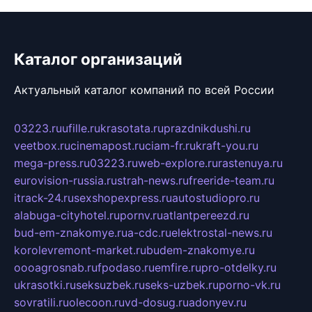
Каталог организаций
Актуальный каталог компаний по всей России
03223.ru
ufille.ru
krasotata.ru
prazdnikdushi.ru
veetbox.ru
cinemapost.ru
ciam-fr.ru
kraft-you.ru
mega-press.ru
03223.ru
web-explore.ru
rastenuya.ru
eurovision-russia.ru
strah-news.ru
freeride-team.ru
itrack-24.ru
sexshopexpress.ru
autostudiopro.ru
alabuga-cityhotel.ru
pornv.ru
atlantpereezd.ru
bud-em-znakomye.ru
a-cdc.ru
elektrostal-news.ru
korolevremont-market.ru
budem-znakomye.ru
oooagrosnab.ru
fpodaso.ru
emfire.ru
pro-otdelky.ru
ukrasotki.ru
seksuzbek.ru
seks-uzbek.ru
porno-vk.ru
sovratili.ru
olecoon.ru
vd-dosug.ru
adonyev.ru