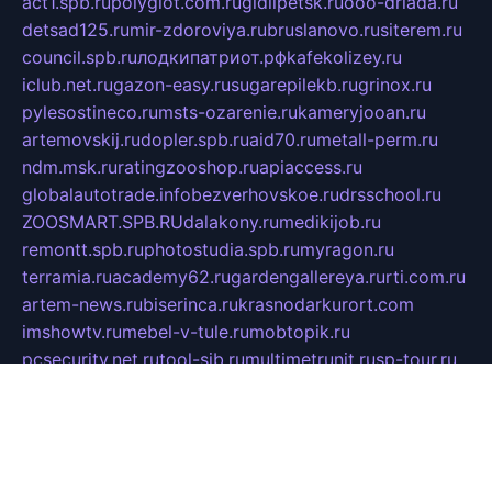
act1.spb.ru
polyglot.com.ru
gidlipetsk.ru
ooo-driada.ru
detsad125.ru
mir-zdoroviya.ru
bruslanovo.ru
siterem.ru
council.spb.ru
лодкипатриот.рф
kafekolizey.ru
iclub.net.ru
gazon-easy.ru
sugarepilekb.ru
grinox.ru
pylesostineco.ru
msts-ozarenie.ru
kameryjooan.ru
artemovskij.ru
dopler.spb.ru
aid70.ru
metall-perm.ru
ndm.msk.ru
ratingzooshop.ru
apiaccess.ru
globalautotrade.info
bezverhovskoe.ru
drsschool.ru
ZOOSMART.SPB.RU
dalakony.ru
medikijob.ru
remontt.spb.ru
photostudia.spb.ru
myragon.ru
terramia.ru
academy62.ru
gardengallereya.ru
rti.com.ru
artem-news.ru
biserinca.ru
krasnodarkurort.com
imshowtv.ru
mebel-v-tule.ru
mobtopik.ru
pcsecurity.net.ru
tool-sib.ru
multimetrunit.ru
sp-tour.ru
fan-cs.ru
santeh-russia.ru
symbian9.net.ru
DSHAIR.RU
tmmotors.spb.ru
xjocuricopii.com
musavtomat.msk.ru
obustrojdom.ru
sovetcik.ru
ybaranovskaya.ru
ppknews.ru
cult-alshei.ru
JAPANRUSSIA.RU