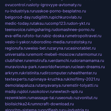
ovucontrol.ru
sloty-igrovyye-avtomaty.ru
ru-industriya.ru
russkoe-porno-besplatno.ru
belgorod-day.ru
digilith.ru
pichkurovlab.ru
medic-today.ru
taksu.ru
comp123.ru
don-ykt.ru
teensvoice.ru
imgsharing.ru
domashnee-porno.ru
eva-elfie.ru
foto-tur.ru
biz-doska.ru
metropoltravel.ru
veslo-i-yakor.ru
borodino-media.ru
rostotsky.ru
regionufa.ru
weiss-bet.ru
zaryna.ru
casinotablet.ru
universalia.ru
remont-mebeli-moscow.ru
termomur.ru
clubfisher.ru
remstirufa.ru
erdamchi.ru
doramamama.ru
muraviovka-park.ru
worldofwoman.ru
clean-dreams.ru
arkrym.ru
kristinita.ru
dircomputer.ru
healthenter.ru
textexperts.ru
pivnaya-kruzhka.ru
kinofilmy-2021.ru
demolalapaluza.ru
tanyavanya.ru
remstir-tolyatti.ru
msdip.ru
jdol.ru
sokolovr.ru
newtech-spb.ru
rezemkleim.ru
massage-tai.ru
seonub.ru
zvonitut.ru
biolisichka24.ru
mncraft-download.ru
algoritm-sistema.ru
godflesh.ru
ru-industria.ru