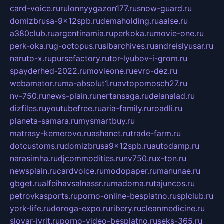
card-voice.ru
rulonnyygazon177.ru
snow-guard.ru
domizbrusa-9x12spb.ru
demaholding.ru
aalse.ru
a380club.ru
argentinamia.ru
perkoka.ru
movie-one.ru
perk-oka.ru
g-octopus.ru
sibarchives.ru
andreislyusar.ru
naruto-x.ru
pursefactory.ru
tor-lyubov-i-grom.ru
spayderhed-2022.ru
movieone.ru
evro-dez.ru
webamator.ru
ma-absolut1.ru
avtopomosch27.ru
nv-750.ru
news-plain.ru
nertansaga.ru
delanalad.ru
dizfiles.ru
youtubefree.ru
aria-family.ru
roadli.ru
planeta-samara.ru
mysmartbuy.ru
matrasy-kemerovo.ru
ashanet.ru
trade-farm.ru
dotcustoms.ru
domizbrusa9x12spb.ru
autodamp.ru
narasimha.ru
djcommodities.ru
nv750.ru
x-ton.ru
newsplain.ru
cardvoice.ru
modopaper.ru
manunae.ru
gbget.ru
alfeihavsalnassr.ru
madoma.ru
tajuncos.ru
petrovkasports.ru
porno-online-besplatno.ru
splclub.ru
york-life.ru
doroga-expo.ru
ribery.ru
cleanmedicine.ru
slovar-ivrit.ru
porno-video-besplatno.ru
seks-365.ru