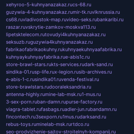
xehyroo-5-kuhnyanazakaz.ru
cs-68.ru
guzywia-4-kuhnyanazakaz.ru
mir-tk.ru
vlknrussia.ru
cs68.ru
vladivostok-map.ru
video-seks.ru
bankaribi.ru
raszar.ru
vskrytie-zamkov-moskva113.ru
lipetsktelecom.ru
tovudyi4kuhnyanazakaz.ru
seksuzb.ru
guzywia4kuhnyanazakaz.ru
fabrikaofabrikaokuhny.ru
kuhnyaekuhnyaafabrika.ru
kuhnyaykuhnyayfabrika.ru
e-abis1c.ru
store-brawl-stars.ru
kts-services.ru
dark-sand.ru
sindika-01.ru
sp-life.ru
x-legion.ru
sib-archives.ru
e-abis-1-c.ru
sindika01.ru
venda-festival.ru
store-brawlstars.ru
dooraleksandria.ru
antenna-highly.ru
mine-lab-msk.ru
1-mus.ru
3-sex-porn.ru
ban-damn.ru
purse-factory.ru
viagra-tablet.ru
fasbags.ru
adler-jun.ru
bandamn.ru
fincontech.ru
3sexporn.ru
1mus.ru
darksand.ru
rebus-toys.ru
minelab-msk.ru
rtdco.ru
seo-prodvizhenie-sajtov-stroitelnyh-kompanij.ru