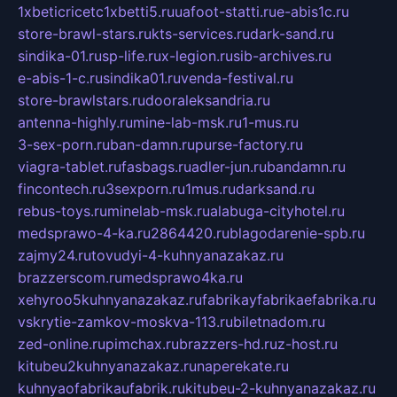
1xbeticricetc1xbetti5.ru
uafoot-statti.ru
e-abis1c.ru
store-brawl-stars.ru
kts-services.ru
dark-sand.ru
sindika-01.ru
sp-life.ru
x-legion.ru
sib-archives.ru
e-abis-1-c.ru
sindika01.ru
venda-festival.ru
store-brawlstars.ru
dooraleksandria.ru
antenna-highly.ru
mine-lab-msk.ru
1-mus.ru
3-sex-porn.ru
ban-damn.ru
purse-factory.ru
viagra-tablet.ru
fasbags.ru
adler-jun.ru
bandamn.ru
fincontech.ru
3sexporn.ru
1mus.ru
darksand.ru
rebus-toys.ru
minelab-msk.ru
alabuga-cityhotel.ru
medsprawo-4-ka.ru
2864420.ru
blagodarenie-spb.ru
zajmy24.ru
tovudyi-4-kuhnyanazakaz.ru
brazzerscom.ru
medsprawo4ka.ru
xehyroo5kuhnyanazakaz.ru
fabrikayfabrikaefabrika.ru
vskrytie-zamkov-moskva-113.ru
biletnadom.ru
zed-online.ru
pimchax.ru
brazzers-hd.ru
z-host.ru
kitubeu2kuhnyanazakaz.ru
naperekate.ru
kuhnyaofabrikaufabrik.ru
kitubeu-2-kuhnyanazakaz.ru