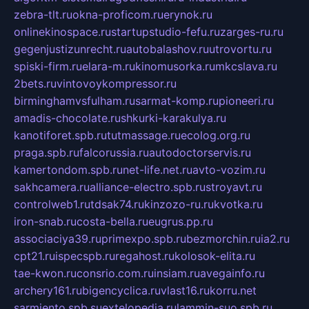
zebra-tlt.ru
okna-proficom.ru
erynok.ru
onlinekinospace.ru
startupstudio-fefu.ru
zarges-ru.ru
gegenjustizunrecht.ru
autobalashov.ru
utrovortu.ru
spiski-firm.ru
elara-m.ru
kinomusorka.ru
mkcslava.ru
2bets.ru
vintovoykompressor.ru
birminghamvsfulham.ru
sarmat-komp.ru
pioneeri.ru
amadis-chocolate.ru
shkurki-karakulya.ru
kanotiforet.spb.ru
tutmassage.ru
ecolog.org.ru
praga.spb.ru
falcorussia.ru
autodoctorservis.ru
kamertondom.spb.ru
net-life.net.ru
avto-vozim.ru
sakhcamera.ru
alliance-electro.spb.ru
stroyavt.ru
controlweb1.ru
tdsak74.ru
kinzozo-ru.ru
kvotka.ru
iron-snab.ru
costa-bella.ru
eugrus.pp.ru
associaciya39.ru
primexpo.spb.ru
bezmorchin.ru
ia2.ru
cpt21.ru
ispecspb.ru
regahost.ru
kolosok-elita.ru
tae-kwon.ru
consrio.com.ru
insiam.ru
avegainfo.ru
archery161.ru
bigencyclica.ru
vlast16.ru
korru.net
sarmiento.spb.su
extelopedia.ru
lammin-suo.spb.ru