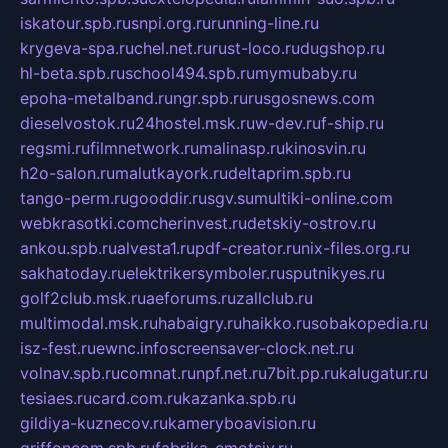
iskatour.spb.ru
snpi.org.ru
running-line.ru
krygeva-spa.ru
chel.net.ru
rust-loco.ru
dugshop.ru
hl-beta.spb.ru
school494.spb.ru
mymubaby.ru
epoha-metalband.ru
ngr.spb.ru
rusgosnews.com
dieselvostok.ru
24hostel.msk.ru
w-dev.ru
f-ship.ru
regsmi.ru
filmnetwork.ru
malinasp.ru
kinosvin.ru
h2o-salon.ru
malutkayork.ru
deltaprim.spb.ru
tango-perm.ru
gooddir.ru
sgv.su
multiki-online.com
webkrasotki.com
cherinvest.ru
detskiy-ostrov.ru
ankou.spb.ru
alvesta1.ru
pdf-creator.ru
nix-files.org.ru
sakhatoday.ru
elektrikersymboler.ru
sputnikyes.ru
golf2club.msk.ru
aeforums.ru
zallclub.ru
multimodal.msk.ru
habaigry.ru
haikko.ru
sobakopedia.ru
isz-fest.ru
ewnc.info
screensaver-clock.net.ru
volnav.spb.ru
comnat.ru
npf.net.ru
7bit.pp.ru
kalugatur.ru
tesiaes.ru
card.com.ru
kazanka.spb.ru
gildiya-kuznecov.ru
kameryboavision.ru