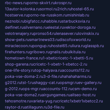
rbc-news.ru
porno-skvirt.ru
krospr.ru
13autor-kolonka.ru
sormol.ru
2rich.ru
hostel-65.ru
hostserve.ru
porno-na-russkom.ru
mishinlab.ru
neznobi.ru
bigfatcc.ru
habble.ru
starbucksvia.ru
delfinet.ru
silvernano.ru
elestal.ru
vektor-doroga.ru
velotrenajery.ru
pronso54.ru
lenasever.ru
lovinskix.ru
show-pets.ru
smartnews03.ru
discofoxworld.ru
miraclecoon.ru
pongup.ru
hostel65.ru
liura.ru
glasspb.ru
firehunters.ru
gribowo.ru
gnalis.ru
bulkitula.ru
hometown-france.ru
1-xbeticricetc-1-xbetti-5.ru
shop-garena.ru
cricetc-1-xbetr-1-xbetcc-2.ru
one-life-story.ru
top-halyava.ru
accounts112.ru
poka-vse-doma-2.ru
3-d-file.ru
hahahaharms.ru
g2012.ru
tst-1.ru
shaggy-cat.ru
opsmgr.ru
ev-gallery.ru
g-2012.ru
ops-mgr.ru
accounts-112.ru
csm-demo.ru
poka-vse-doma2.ru
airgungames.ru
allseo-host.ru
tehosmotre.ru
varieta-yug.ru
cricetc1xbetr1xbetcc2.ru
raytor-d.ru
atillagunn.ru
3d-file.ru