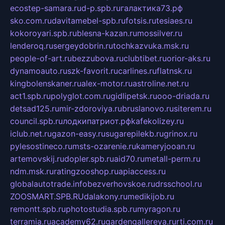
ecostep-samara.ru
d-p.spb.ru
галактика73.рф
sko.com.ru
davitamebel-spb.ru
fotsis.ru
tesiaes.ru
kokoroyari.spb.ru
blesna-kazan.ru
mossilver.ru
lenderoq.ru
sergeydobrin.ru
tochkazvuka.msk.ru
people-of-art.ru
bezzubova.ru
clubtibet.ru
orior-aks.ru
dynamoauto.ru
szk-favorit.ru
carlines.ru
flatnsk.ru
kingbolenskaner.ru
alex-motor.ru
astroline.net.ru
act1.spb.ru
polyglot.com.ru
gidlipetsk.ru
ooo-driada.ru
detsad125.ru
mir-zdoroviya.ru
bruslanovo.ru
siterem.ru
council.spb.ru
лодкипатриот.рф
kafekolizey.ru
iclub.net.ru
gazon-easy.ru
sugarepilekb.ru
grinox.ru
pylesostineco.ru
msts-ozarenie.ru
kameryjooan.ru
artemovskij.ru
dopler.spb.ru
aid70.ru
metall-perm.ru
ndm.msk.ru
ratingzooshop.ru
apiaccess.ru
globalautotrade.info
bezverhovskoe.ru
drsschool.ru
ZOOSMART.SPB.RU
dalakony.ru
medikijob.ru
remontt.spb.ru
photostudia.spb.ru
myragon.ru
terramia.ru
academy62.ru
gardengallereya.ru
rti.com.ru