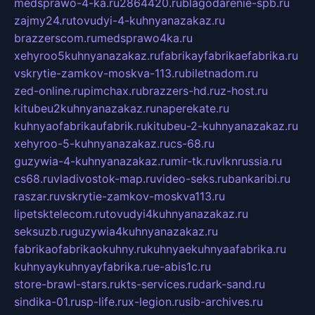
medsprawo-4-ka.ru
2864420.ru
blagodarenie-spb.ru
zajmy24.ru
tovudyi-4-kuhnyanazakaz.ru
brazzerscom.ru
medsprawo4ka.ru
xehyroo5kuhnyanazakaz.ru
fabrikayfabrikaefabrika.ru
vskrytie-zamkov-moskva-113.ru
biletnadom.ru
zed-online.ru
pimchax.ru
brazzers-hd.ru
z-host.ru
kitubeu2kuhnyanazakaz.ru
naperekate.ru
kuhnyaofabrikaufabrik.ru
kitubeu-2-kuhnyanazakaz.ru
xehyroo-5-kuhnyanazakaz.ru
cs-68.ru
guzywia-4-kuhnyanazakaz.ru
mir-tk.ru
vlknrussia.ru
cs68.ru
vladivostok-map.ru
video-seks.ru
bankaribi.ru
raszar.ru
vskrytie-zamkov-moskva113.ru
lipetsktelecom.ru
tovudyi4kuhnyanazakaz.ru
seksuzb.ru
guzywia4kuhnyanazakaz.ru
fabrikaofabrikaokuhny.ru
kuhnyaekuhnyaafabrika.ru
kuhnyaykuhnyayfabrika.ru
e-abis1c.ru
store-brawl-stars.ru
kts-services.ru
dark-sand.ru
sindika-01.ru
sp-life.ru
x-legion.ru
sib-archives.ru