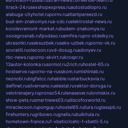
itrack-24.ru
sexshopexpress.ru
autostudiopro.ru
alabuga-cityhotel.ru
pornv.ru
atlantpereezd.ru
bud-em-znakomye.ru
a-cdc.ru
elektrostal-news.ru
korolevremont-market.ru
budem-znakomye.ru
oooagrosnab.ru
fpodaso.ru
emfire.ru
pro-otdelky.ru
ukrasotki.ru
seksuzbek.ru
seks-uzbek.ru
porno-vk.ru
sovratili.ru
olecoon.ru
vd-dosug.ru
adonyev.ru
rbc-news.ru
porno-skvirt.ru
krospr.ru
13autor-kolonka.ru
sormol.ru
2rich.ru
hostel-65.ru
hostserve.ru
porno-na-russkom.ru
mishinlab.ru
neznobi.ru
bigfatcc.ru
habble.ru
starbucksvia.ru
delfinet.ru
silvernano.ru
elestal.ru
vektor-doroga.ru
velotrenajery.ru
pronso54.ru
lenasever.ru
lovinskix.ru
show-pets.ru
smartnews03.ru
discofoxworld.ru
miraclecoon.ru
pongup.ru
hostel65.ru
liura.ru
glasspb.ru
firehunters.ru
gribowo.ru
gnalis.ru
bulkitula.ru
hometown-france.ru
1-xbeticricetc-1-xbetti-5.ru