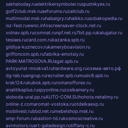
sakhatoday.ru
elektrikersymboler.ru
sputnikyes.ru
golf2club.msk.ru
aeforums.ru
zallclub.ru
multimodal.msk.ru
habaigry.ru
haikko.ru
sobakopedia.ru
isz-fest.ru
ewnc.info
screensaver-clock.net.ru
volnav.spb.ru
comnat.ru
npf.net.ru
7bit.pp.ru
kalugatur.ru
tesiaes.ru
card.com.ru
kazanka.spb.ru
gildiya-kuznecov.ru
kameryboavision.ru
griffoncom.spb.ru
fabrika-emotsiy.ru
PARK-MATROSOVA.RU
agat.spb.ru
avtoyurist-moskva1.ru
hardware.org.ru
схема-авто.рф
dg-lab.ru
angrup.ru
recruiter.spb.ru
music8.spb.ru
krsk124.ru
kubok.spb.ru
romanofforex.ru
analitikaplus.ru
spyonline.ru
zosikamery.ru
sloboda-ural.pp.ru
AUTO-COM.SU
hohota.net
alimy.ru
online-z.com
aromat-vostoka.ru
otdelkaexp.ru
mobilvest.ru
bbd.net.ru
mebelshop.msk.ru
smp-forum.ru
bastion-td.ru
kosmoscreative.ru
avrmotors.ru
art-galadesign.ru
tiffany-c.ru