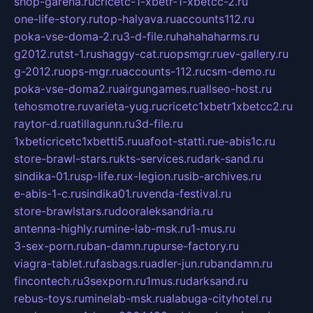
shop-garena.ru
cricetc-1-xbetr-1-xbetcc-2.ru
one-life-story.ru
top-halyava.ru
accounts112.ru
poka-vse-doma-2.ru
3-d-file.ru
hahahaharms.ru
g2012.ru
tst-1.ru
shaggy-cat.ru
opsmgr.ru
ev-gallery.ru
g-2012.ru
ops-mgr.ru
accounts-112.ru
csm-demo.ru
poka-vse-doma2.ru
airgungames.ru
allseo-host.ru
tehosmotre.ru
varieta-yug.ru
cricetc1xbetr1xbetcc2.ru
raytor-d.ru
atillagunn.ru
3d-file.ru
1xbeticricetc1xbetti5.ru
uafoot-statti.ru
e-abis1c.ru
store-brawl-stars.ru
kts-services.ru
dark-sand.ru
sindika-01.ru
sp-life.ru
x-legion.ru
sib-archives.ru
e-abis-1-c.ru
sindika01.ru
venda-festival.ru
store-brawlstars.ru
dooraleksandria.ru
antenna-highly.ru
mine-lab-msk.ru
1-mus.ru
3-sex-porn.ru
ban-damn.ru
purse-factory.ru
viagra-tablet.ru
fasbags.ru
adler-jun.ru
bandamn.ru
fincontech.ru
3sexporn.ru
1mus.ru
darksand.ru
rebus-toys.ru
minelab-msk.ru
alabuga-cityhotel.ru