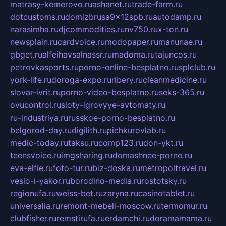
matrasy-kemerovo.ru
ashanet.ru
trade-farm.ru
dotcustoms.ru
domizbrusa9x12spb.ru
autodamp.ru
narasimha.ru
djcommodities.ru
nv750.ru
x-ton.ru
newsplain.ru
cardvoice.ru
modopaper.ru
manunae.ru
gbget.ru
alfeihavsalnassr.ru
madoma.ru
tajuncos.ru
petrovkasports.ru
porno-online-besplatno.ru
splclub.ru
york-life.ru
doroga-expo.ru
ribery.ru
cleanmedicine.ru
slovar-ivrit.ru
porno-video-besplatno.ru
seks-365.ru
ovucontrol.ru
sloty-igrovyye-avtomaty.ru
ru-industriya.ru
russkoe-porno-besplatno.ru
belgorod-day.ru
digilith.ru
pichkurovlab.ru
medic-today.ru
taksu.ru
comp123.ru
don-ykt.ru
teensvoice.ru
imgsharing.ru
domashnee-porno.ru
eva-elfie.ru
foto-tur.ru
biz-doska.ru
metropoltravel.ru
veslo-i-yakor.ru
borodino-media.ru
rostotsky.ru
regionufa.ru
weiss-bet.ru
zaryna.ru
casinotablet.ru
universalia.ru
remont-mebeli-moscow.ru
termomur.ru
clubfisher.ru
remstirufa.ru
erdamchi.ru
doramamama.ru