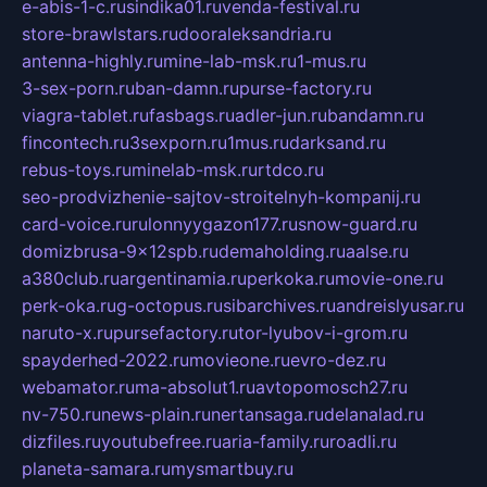
e-abis-1-c.ru
sindika01.ru
venda-festival.ru
store-brawlstars.ru
dooraleksandria.ru
antenna-highly.ru
mine-lab-msk.ru
1-mus.ru
3-sex-porn.ru
ban-damn.ru
purse-factory.ru
viagra-tablet.ru
fasbags.ru
adler-jun.ru
bandamn.ru
fincontech.ru
3sexporn.ru
1mus.ru
darksand.ru
rebus-toys.ru
minelab-msk.ru
rtdco.ru
seo-prodvizhenie-sajtov-stroitelnyh-kompanij.ru
card-voice.ru
rulonnyygazon177.ru
snow-guard.ru
domizbrusa-9x12spb.ru
demaholding.ru
aalse.ru
a380club.ru
argentinamia.ru
perkoka.ru
movie-one.ru
perk-oka.ru
g-octopus.ru
sibarchives.ru
andreislyusar.ru
naruto-x.ru
pursefactory.ru
tor-lyubov-i-grom.ru
spayderhed-2022.ru
movieone.ru
evro-dez.ru
webamator.ru
ma-absolut1.ru
avtopomosch27.ru
nv-750.ru
news-plain.ru
nertansaga.ru
delanalad.ru
dizfiles.ru
youtubefree.ru
aria-family.ru
roadli.ru
planeta-samara.ru
mysmartbuy.ru