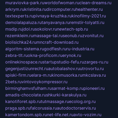
muraviovka-park.ru
worldofwoman.ru
clean-dreams.ru
arkrym.ru
kristinita.ru
dircomputer.ru
healthenter.ru
textexperts.ru
pivnaya-kruzhka.ru
kinofilmy-2021.ru
demolalapaluza.ru
tanyavanya.ru
remstir-tolyatti.ru
msdip.ru
jdol.ru
sokolovr.ru
newtech-spb.ru
rezemkleim.ru
massage-tai.ru
seonub.ru
zvonitut.ru
biolisichka24.ru
mncraft-download.ru
algoritm-sistema.ru
godflesh.ru
ru-industria.ru
zebra-tlt.ru
okna-proficom.ru
erynok.ru
onlinekinospace.ru
startupstudio-fefu.ru
zarges-ru.ru
gegenjustizunrecht.ru
autobalashov.ru
utrovortu.ru
spiski-firm.ru
elara-m.ru
kinomusorka.ru
mkcslava.ru
2bets.ru
vintovoykompressor.ru
birminghamvsfulham.ru
sarmat-komp.ru
pioneeri.ru
amadis-chocolate.ru
shkurki-karakulya.ru
kanotiforet.spb.ru
tutmassage.ru
ecolog.org.ru
praga.spb.ru
falcorussia.ru
autodoctorservis.ru
kamertondom.spb.ru
net-life.net.ru
avto-vozim.ru