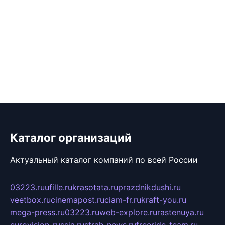
Каталог организаций
Актуальный каталог компаний по всей России
03223.ru
ufille.ru
krasotata.ru
prazdnikdushi.ru
veetbox.ru
cinemapost.ru
ciam-fr.ru
kraft-you.ru
mega-press.ru
03223.ru
web-explore.ru
rastenuya.ru
eurovision-russia.ru
strah-news.ru
freeride-team.ru