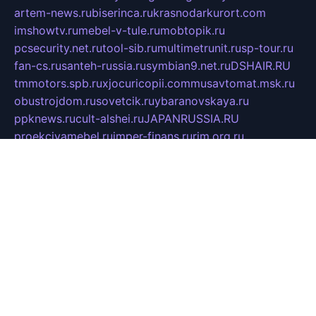
artem-news.ru
biserinca.ru
krasnodarkurort.com
imshowtv.ru
mebel-v-tule.ru
mobtopik.ru
pcsecurity.net.ru
tool-sib.ru
multimetrunit.ru
sp-tour.ru
fan-cs.ru
santeh-russia.ru
symbian9.net.ru
DSHAIR.RU
tmmotors.spb.ru
xjocuricopii.com
musavtomat.msk.ru
obustrojdom.ru
sovetcik.ru
ybaranovskaya.ru
ppknews.ru
cult-alshei.ru
JAPANRUSSIA.RU
proekciyamebel.ru
imper-finans.ru
rim.org.ru
glamourai.ru
brassminus.ru
zabor-pro.ru
ftn.pp.ru
dorogoe58.ru
laimengpacker.ru
kuzova-zapchasti.ru
sageerp.ru
taxodrom.ru
dsrazvitie.ru
hardcity.net.ru
ratinghomegames.ru
topservice25.ru
gubernyan.ru
gtglasslined.ru
ii4.ru
tssport.spb.ru
andorra24.com
blackwallstreet.ru
oboimos.ru
optim-doors.com.ru
ikuch.ru
nycr.org.ru
npa21.ru
vremya-ch.spb.ru
desert000.ru
ivtorgi.ru
ifiori.ru
catalog-statei.ru
dcv.org.ru
spetsmaster174.ru
ipkameryhiseeu.ru
dum26.ru
ruspol.spb.ru
fr-opendp.ru
kam-solnyshko.ru