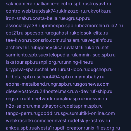
sakhcamera.ru
alliance-electro.spb.ru
stroyavt.ru
controlweb1.ru
tdsak74.ru
kinzozo-ru.ru
kvotka.ru
iron-snab.ru
costa-bella.ru
eugrus.pp.ru
associaciya39.ru
primexpo.spb.ru
bezmorchin.ru
ia2.ru
cpt21.ru
ispecspb.ru
regahost.ru
kolosok-elita.ru
tae-kwon.ru
consrio.com.ru
insiam.ru
avegainfo.ru
archery161.ru
bigencyclica.ru
vlast16.ru
korru.net
sarmiento.spb.su
extelopedia.ru
lammin-suo.spb.ru
iskatour.spb.ru
snpi.org.ru
running-line.ru
krygeva-spa.ru
chel.net.ru
rust-loco.ru
dugshop.ru
hl-beta.spb.ru
school494.spb.ru
mymubaby.ru
epoha-metalband.ru
ngr.spb.ru
rusgosnews.com
dieselvostok.ru
24hostel.msk.ru
w-dev.ru
f-ship.ru
regsmi.ru
filmnetwork.ru
malinasp.ru
kinosvin.ru
h2o-salon.ru
malutkayork.ru
deltaprim.spb.ru
tango-perm.ru
gooddir.ru
sgv.su
multiki-online.com
webkrasotki.com
cherinvest.ru
detskiy-ostrov.ru
ankou.spb.ru
alvesta1.ru
pdf-creator.ru
nix-files.org.ru