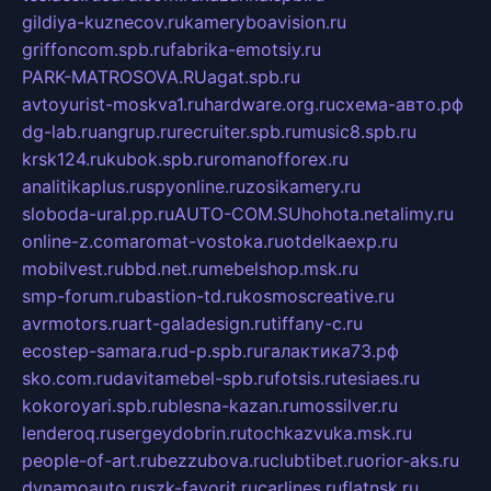
gildiya-kuznecov.ru
kameryboavision.ru
griffoncom.spb.ru
fabrika-emotsiy.ru
PARK-MATROSOVA.RU
agat.spb.ru
avtoyurist-moskva1.ru
hardware.org.ru
схема-авто.рф
dg-lab.ru
angrup.ru
recruiter.spb.ru
music8.spb.ru
krsk124.ru
kubok.spb.ru
romanofforex.ru
analitikaplus.ru
spyonline.ru
zosikamery.ru
sloboda-ural.pp.ru
AUTO-COM.SU
hohota.net
alimy.ru
online-z.com
aromat-vostoka.ru
otdelkaexp.ru
mobilvest.ru
bbd.net.ru
mebelshop.msk.ru
smp-forum.ru
bastion-td.ru
kosmoscreative.ru
avrmotors.ru
art-galadesign.ru
tiffany-c.ru
ecostep-samara.ru
d-p.spb.ru
галактика73.рф
sko.com.ru
davitamebel-spb.ru
fotsis.ru
tesiaes.ru
kokoroyari.spb.ru
blesna-kazan.ru
mossilver.ru
lenderoq.ru
sergeydobrin.ru
tochkazvuka.msk.ru
people-of-art.ru
bezzubova.ru
clubtibet.ru
orior-aks.ru
dynamoauto.ru
szk-favorit.ru
carlines.ru
flatnsk.ru