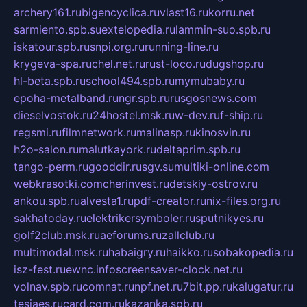
archery161.ru
bigencyclica.ru
vlast16.ru
korru.net
sarmiento.spb.su
extelopedia.ru
lammin-suo.spb.ru
iskatour.spb.ru
snpi.org.ru
running-line.ru
krygeva-spa.ru
chel.net.ru
rust-loco.ru
dugshop.ru
hl-beta.spb.ru
school494.spb.ru
mymubaby.ru
epoha-metalband.ru
ngr.spb.ru
rusgosnews.com
dieselvostok.ru
24hostel.msk.ru
w-dev.ru
f-ship.ru
regsmi.ru
filmnetwork.ru
malinasp.ru
kinosvin.ru
h2o-salon.ru
malutkayork.ru
deltaprim.spb.ru
tango-perm.ru
gooddir.ru
sgv.su
multiki-online.com
webkrasotki.com
cherinvest.ru
detskiy-ostrov.ru
ankou.spb.ru
alvesta1.ru
pdf-creator.ru
nix-files.org.ru
sakhatoday.ru
elektrikersymboler.ru
sputnikyes.ru
golf2club.msk.ru
aeforums.ru
zallclub.ru
multimodal.msk.ru
habaigry.ru
haikko.ru
sobakopedia.ru
isz-fest.ru
ewnc.info
screensaver-clock.net.ru
volnav.spb.ru
comnat.ru
npf.net.ru
7bit.pp.ru
kalugatur.ru
tesiaes.ru
card.com.ru
kazanka.spb.ru