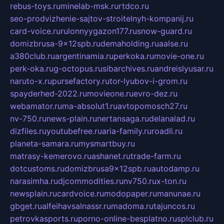
rebus-toys.ru
minelab-msk.ru
rtdco.ru
seo-prodvizhenie-sajtov-stroitelnyh-kompanij.ru
card-voice.ru
rulonnyygazon177.ru
snow-guard.ru
domizbrusa-9x12spb.ru
demaholding.ru
aalse.ru
a380club.ru
argentinamia.ru
perkoka.ru
movie-one.ru
perk-oka.ru
g-octopus.ru
sibarchives.ru
andreislyusar.ru
naruto-x.ru
pursefactory.ru
tor-lyubov-i-grom.ru
spayderhed-2022.ru
movieone.ru
evro-dez.ru
webamator.ru
ma-absolut1.ru
avtopomosch27.ru
nv-750.ru
news-plain.ru
nertansaga.ru
delanalad.ru
dizfiles.ru
youtubefree.ru
aria-family.ru
roadli.ru
planeta-samara.ru
mysmartbuy.ru
matrasy-kemerovo.ru
ashanet.ru
trade-farm.ru
dotcustoms.ru
domizbrusa9x12spb.ru
autodamp.ru
narasimha.ru
djcommodities.ru
nv750.ru
x-ton.ru
newsplain.ru
cardvoice.ru
modopaper.ru
manunae.ru
gbget.ru
alfeihavsalnassr.ru
madoma.ru
tajuncos.ru
petrovkasports.ru
porno-online-besplatno.ru
splclub.ru