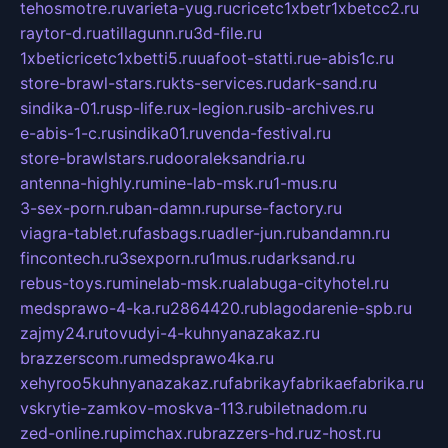
tehosmotre.ru
varieta-yug.ru
cricetc1xbetr1xbetcc2.ru
raytor-d.ru
atillagunn.ru
3d-file.ru
1xbeticricetc1xbetti5.ru
uafoot-statti.ru
e-abis1c.ru
store-brawl-stars.ru
kts-services.ru
dark-sand.ru
sindika-01.ru
sp-life.ru
x-legion.ru
sib-archives.ru
e-abis-1-c.ru
sindika01.ru
venda-festival.ru
store-brawlstars.ru
dooraleksandria.ru
antenna-highly.ru
mine-lab-msk.ru
1-mus.ru
3-sex-porn.ru
ban-damn.ru
purse-factory.ru
viagra-tablet.ru
fasbags.ru
adler-jun.ru
bandamn.ru
fincontech.ru
3sexporn.ru
1mus.ru
darksand.ru
rebus-toys.ru
minelab-msk.ru
alabuga-cityhotel.ru
medsprawo-4-ka.ru
2864420.ru
blagodarenie-spb.ru
zajmy24.ru
tovudyi-4-kuhnyanazakaz.ru
brazzerscom.ru
medsprawo4ka.ru
xehyroo5kuhnyanazakaz.ru
fabrikayfabrikaefabrika.ru
vskrytie-zamkov-moskva-113.ru
biletnadom.ru
zed-online.ru
pimchax.ru
brazzers-hd.ru
z-host.ru