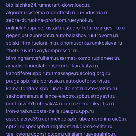
biolisichka24.ru
mncraft-download.ru
algoritm-sistema.ru
godflesh.ru
ru-industria.ru
zebra-tlt.ru
okna-proficom.ru
erynok.ru
onlinekinospace.ru
startupstudio-fefu.ru
zarges-ru.ru
gegenjustizunrecht.ru
autobalashov.ru
utrovortu.ru
spiski-firm.ru
elara-m.ru
kinomusorka.ru
mkcslava.ru
2bets.ru
vintovoykompressor.ru
birminghamvsfulham.ru
sarmat-komp.ru
pioneeri.ru
amadis-chocolate.ru
shkurki-karakulya.ru
kanotiforet.spb.ru
tutmassage.ru
ecolog.org.ru
praga.spb.ru
falcorussia.ru
autodoctorservis.ru
kamertondom.spb.ru
net-life.net.ru
avto-vozim.ru
sakhcamera.ru
alliance-electro.spb.ru
stroyavt.ru
controlweb1.ru
tdsak74.ru
kinzozo-ru.ru
kvotka.ru
iron-snab.ru
costa-bella.ru
eugrus.pp.ru
associaciya39.ru
primexpo.spb.ru
bezmorchin.ru
ia2.ru
cpt21.ru
ispecspb.ru
regahost.ru
kolosok-elita.ru
tae-kwon.ru
consrio.com.ru
insiam.ru
avegainfo.ru