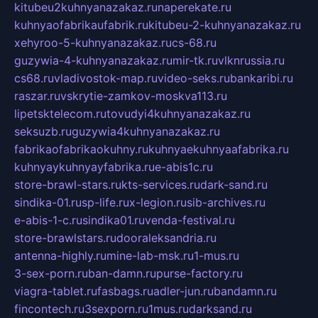
kitubeu2kuhnyanazakaz.ru
naperekate.ru
kuhnyaofabrikaufabrik.ru
kitubeu-2-kuhnyanazakaz.ru
xehyroo-5-kuhnyanazakaz.ru
cs-68.ru
guzywia-4-kuhnyanazakaz.ru
mir-tk.ru
vlknrussia.ru
cs68.ru
vladivostok-map.ru
video-seks.ru
bankaribi.ru
raszar.ru
vskrytie-zamkov-moskva113.ru
lipetsktelecom.ru
tovudyi4kuhnyanazakaz.ru
seksuzb.ru
guzywia4kuhnyanazakaz.ru
fabrikaofabrikaokuhny.ru
kuhnyaekuhnyaafabrika.ru
kuhnyaykuhnyayfabrika.ru
e-abis1c.ru
store-brawl-stars.ru
kts-services.ru
dark-sand.ru
sindika-01.ru
sp-life.ru
x-legion.ru
sib-archives.ru
e-abis-1-c.ru
sindika01.ru
venda-festival.ru
store-brawlstars.ru
dooraleksandria.ru
antenna-highly.ru
mine-lab-msk.ru
1-mus.ru
3-sex-porn.ru
ban-damn.ru
purse-factory.ru
viagra-tablet.ru
fasbags.ru
adler-jun.ru
bandamn.ru
fincontech.ru
3sexporn.ru
1mus.ru
darksand.ru