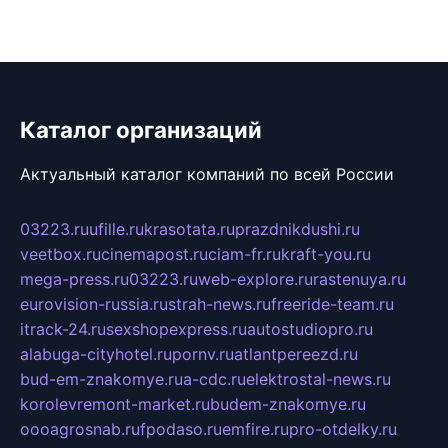
Каталог организаций
Актуальный каталог компаний по всей России
03223.ru
ufille.ru
krasotata.ru
prazdnikdushi.ru
veetbox.ru
cinemapost.ru
ciam-fr.ru
kraft-you.ru
mega-press.ru
03223.ru
web-explore.ru
rastenuya.ru
eurovision-russia.ru
strah-news.ru
freeride-team.ru
itrack-24.ru
sexshopexpress.ru
autostudiopro.ru
alabuga-cityhotel.ru
pornv.ru
atlantpereezd.ru
bud-em-znakomye.ru
a-cdc.ru
elektrostal-news.ru
korolevremont-market.ru
budem-znakomye.ru
oooagrosnab.ru
fpodaso.ru
emfire.ru
pro-otdelky.ru