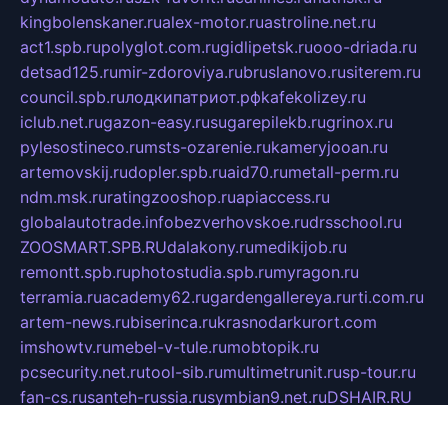
kingbolenskaner.ru
alex-motor.ru
astroline.net.ru
act1.spb.ru
polyglot.com.ru
gidlipetsk.ru
ooo-driada.ru
detsad125.ru
mir-zdoroviya.ru
bruslanovo.ru
siterem.ru
council.spb.ru
лодкипатриот.рф
kafekolizey.ru
iclub.net.ru
gazon-easy.ru
sugarepilekb.ru
grinox.ru
pylesostineco.ru
msts-ozarenie.ru
kameryjooan.ru
artemovskij.ru
dopler.spb.ru
aid70.ru
metall-perm.ru
ndm.msk.ru
ratingzooshop.ru
apiaccess.ru
globalautotrade.info
bezverhovskoe.ru
drsschool.ru
ZOOSMART.SPB.RU
dalakony.ru
medikijob.ru
remontt.spb.ru
photostudia.spb.ru
myragon.ru
terramia.ru
academy62.ru
gardengallereya.ru
rti.com.ru
artem-news.ru
biserinca.ru
krasnodarkurort.com
imshowtv.ru
mebel-v-tule.ru
mobtopik.ru
pcsecurity.net.ru
tool-sib.ru
multimetrunit.ru
sp-tour.ru
fan-cs.ru
santeh-russia.ru
symbian9.net.ru
DSHAIR.RU
tmmotors.spb.ru
xjocuricopii.com
musavtomat.msk.ru
obustrojdom.ru
sovetcik.ru
ybaranovskaya.ru