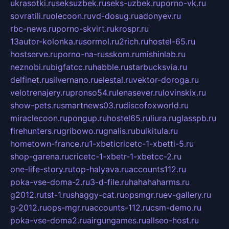
ukrasotki.ru
seksuzbek.ru
seks-uzbek.ru
porno-vk.ru
sovratili.ru
olecoon.ru
vd-dosug.ru
adonyev.ru
rbc-news.ru
porno-skvirt.ru
krospr.ru
13autor-kolonka.ru
sormol.ru
2rich.ru
hostel-65.ru
hostserve.ru
porno-na-russkom.ru
mishinlab.ru
neznobi.ru
bigfatcc.ru
habble.ru
starbucksvia.ru
delfinet.ru
silvernano.ru
elestal.ru
vektor-doroga.ru
velotrenajery.ru
pronso54.ru
lenasever.ru
lovinskix.ru
show-pets.ru
smartnews03.ru
discofoxworld.ru
miraclecoon.ru
pongup.ru
hostel65.ru
liura.ru
glasspb.ru
firehunters.ru
gribowo.ru
gnalis.ru
bulkitula.ru
hometown-france.ru
1-xbeticricetc-1-xbetti-5.ru
shop-garena.ru
cricetc-1-xbetr-1-xbetcc-2.ru
one-life-story.ru
top-halyava.ru
accounts112.ru
poka-vse-doma-2.ru
3-d-file.ru
hahahaharms.ru
g2012.ru
tst-1.ru
shaggy-cat.ru
opsmgr.ru
ev-gallery.ru
g-2012.ru
ops-mgr.ru
accounts-112.ru
csm-demo.ru
poka-vse-doma2.ru
airgungames.ru
allseo-host.ru