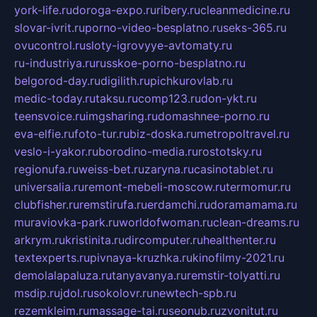
york-life.ru
doroga-expo.ru
ribery.ru
cleanmedicine.ru
slovar-ivrit.ru
porno-video-besplatno.ru
seks-365.ru
ovucontrol.ru
sloty-igrovyye-avtomaty.ru
ru-industriya.ru
russkoe-porno-besplatno.ru
belgorod-day.ru
digilith.ru
pichkurovlab.ru
medic-today.ru
taksu.ru
comp123.ru
don-ykt.ru
teensvoice.ru
imgsharing.ru
domashnee-porno.ru
eva-elfie.ru
foto-tur.ru
biz-doska.ru
metropoltravel.ru
veslo-i-yakor.ru
borodino-media.ru
rostotsky.ru
regionufa.ru
weiss-bet.ru
zaryna.ru
casinotablet.ru
universalia.ru
remont-mebeli-moscow.ru
termomur.ru
clubfisher.ru
remstirufa.ru
erdamchi.ru
doramamama.ru
muraviovka-park.ru
worldofwoman.ru
clean-dreams.ru
arkrym.ru
kristinita.ru
dircomputer.ru
healthenter.ru
textexperts.ru
pivnaya-kruzhka.ru
kinofilmy-2021.ru
demolalapaluza.ru
tanyavanya.ru
remstir-tolyatti.ru
msdip.ru
jdol.ru
sokolovr.ru
newtech-spb.ru
rezemkleim.ru
massage-tai.ru
seonub.ru
zvonitut.ru