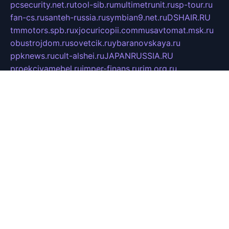
pcsecurity.net.ru
tool-sib.ru
multimetrunit.ru
sp-tour.ru
fan-cs.ru
santeh-russia.ru
symbian9.net.ru
DSHAIR.RU
tmmotors.spb.ru
xjocuricopii.com
musavtomat.msk.ru
obustrojdom.ru
sovetcik.ru
ybaranovskaya.ru
ppknews.ru
cult-alshei.ru
JAPANRUSSIA.RU
proekciyamebel.ru
imper-finans.ru
rim.org.ru
glamourai.ru
brassminus.ru
zabor-pro.ru
ftn.pp.ru
dorogoe58.ru
laimengpacker.ru
kuzova-zapchasti.ru
sageerp.ru
taxodrom.ru
dsrazvitie.ru
hardcity.net.ru
ratinghomegames.ru
topservice25.ru
gubernyan.ru
gtglasslined.ru
ii4.ru
tssport.spb.ru
andorra24.com
blackwallstreet.ru
oboimos.ru
optim-doors.com.ru
ikuch.ru
nycr.org.ru
npa21.ru
vremya-ch.spb.ru
desert000.ru
ivtorgi.ru
ifiori.ru
catalog-statei.ru
dcv.org.ru
spetsmaster174.ru
ipkameryhiseeu.ru
dum26.ru
ruspol.spb.ru
fr-opendp.ru
kam-solnyshko.ru
cheyenne-arapaho.ru
sevzapmetal.spb.ru
ted-lapidus.spb.ru
parasite-eliminator.ru