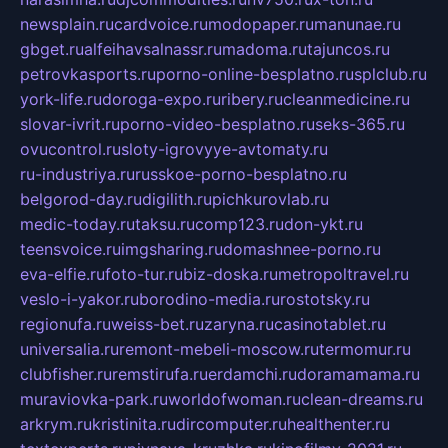
newsplain.ru
cardvoice.ru
modopaper.ru
manunae.ru
gbget.ru
alfeihavsalnassr.ru
madoma.ru
tajuncos.ru
petrovkasports.ru
porno-online-besplatno.ru
splclub.ru
york-life.ru
doroga-expo.ru
ribery.ru
cleanmedicine.ru
slovar-ivrit.ru
porno-video-besplatno.ru
seks-365.ru
ovucontrol.ru
sloty-igrovyye-avtomaty.ru
ru-industriya.ru
russkoe-porno-besplatno.ru
belgorod-day.ru
digilith.ru
pichkurovlab.ru
medic-today.ru
taksu.ru
comp123.ru
don-ykt.ru
teensvoice.ru
imgsharing.ru
domashnee-porno.ru
eva-elfie.ru
foto-tur.ru
biz-doska.ru
metropoltravel.ru
veslo-i-yakor.ru
borodino-media.ru
rostotsky.ru
regionufa.ru
weiss-bet.ru
zaryna.ru
casinotablet.ru
universalia.ru
remont-mebeli-moscow.ru
termomur.ru
clubfisher.ru
remstirufa.ru
erdamchi.ru
doramamama.ru
muraviovka-park.ru
worldofwoman.ru
clean-dreams.ru
arkrym.ru
kristinita.ru
dircomputer.ru
healthenter.ru