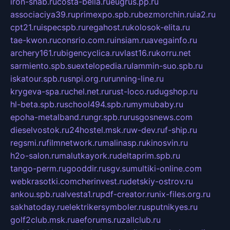
iron-snab.ru
costa-bella.ru
eugrus.pp.ru
associaciya39.ru
primexpo.spb.ru
bezmorchin.ru
ia2.ru
cpt21.ru
ispecspb.ru
regahost.ru
kolosok-elita.ru
tae-kwon.ru
consrio.com.ru
insiam.ru
avegainfo.ru
archery161.ru
bigencyclica.ru
vlast16.ru
korru.net
sarmiento.spb.su
extelopedia.ru
lammin-suo.spb.ru
iskatour.spb.ru
snpi.org.ru
running-line.ru
krygeva-spa.ru
chel.net.ru
rust-loco.ru
dugshop.ru
hl-beta.spb.ru
school494.spb.ru
mymubaby.ru
epoha-metalband.ru
ngr.spb.ru
rusgosnews.com
dieselvostok.ru
24hostel.msk.ru
w-dev.ru
f-ship.ru
regsmi.ru
filmnetwork.ru
malinasp.ru
kinosvin.ru
h2o-salon.ru
malutkayork.ru
deltaprim.spb.ru
tango-perm.ru
gooddir.ru
sgv.su
multiki-online.com
webkrasotki.com
cherinvest.ru
detskiy-ostrov.ru
ankou.spb.ru
alvesta1.ru
pdf-creator.ru
nix-files.org.ru
sakhatoday.ru
elektrikersymboler.ru
sputnikyes.ru
golf2club.msk.ru
aeforums.ru
zallclub.ru