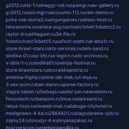
g2012.ru
tst-1.ru
shaggy-cat.ru
opsmgr.ru
ev-gallery.ru
g-2012.ru
ops-mgr.ru
accounts-112.ru
csm-demo.ru
poka-vse-doma2.ru
airgungames.ru
allseo-host.ru
tehosmotre.ru
varieta-yug.ru
cricetc1xbetr1xbetcc2.ru
raytor-d.ru
atillagunn.ru
3d-file.ru
1xbeticricetc1xbetti5.ru
uafoot-statti.ru
e-abis1c.ru
store-brawl-stars.ru
kts-services.ru
dark-sand.ru
sindika-01.ru
sp-life.ru
x-legion.ru
sib-archives.ru
e-abis-1-c.ru
sindika01.ru
venda-festival.ru
store-brawlstars.ru
dooraleksandria.ru
antenna-highly.ru
mine-lab-msk.ru
1-mus.ru
3-sex-porn.ru
ban-damn.ru
purse-factory.ru
viagra-tablet.ru
fasbags.ru
adler-jun.ru
bandamn.ru
fincontech.ru
3sexporn.ru
1mus.ru
darksand.ru
rebus-toys.ru
minelab-msk.ru
alabuga-cityhotel.ru
medsprawo-4-ka.ru
2864420.ru
blagodarenie-spb.ru
zajmy24.ru
tovudyi-4-kuhnyanazakaz.ru
brazzerscom.ru
medsprawo4ka.ru