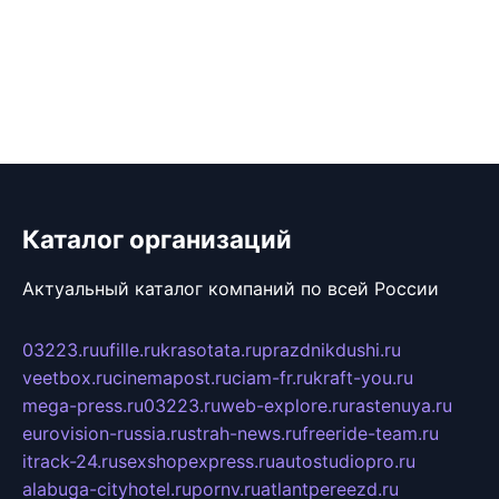
Каталог организаций
Актуальный каталог компаний по всей России
03223.ru
ufille.ru
krasotata.ru
prazdnikdushi.ru
veetbox.ru
cinemapost.ru
ciam-fr.ru
kraft-you.ru
mega-press.ru
03223.ru
web-explore.ru
rastenuya.ru
eurovision-russia.ru
strah-news.ru
freeride-team.ru
itrack-24.ru
sexshopexpress.ru
autostudiopro.ru
alabuga-cityhotel.ru
pornv.ru
atlantpereezd.ru