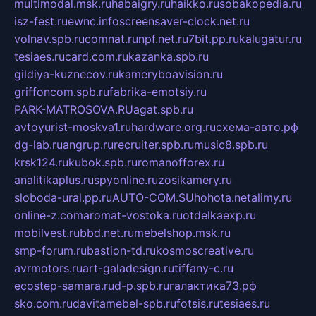
multimodal.msk.ru
habaigry.ru
haikko.ru
sobakopedia.ru
isz-fest.ru
ewnc.info
screensaver-clock.net.ru
volnav.spb.ru
comnat.ru
npf.net.ru
7bit.pp.ru
kalugatur.ru
tesiaes.ru
card.com.ru
kazanka.spb.ru
gildiya-kuznecov.ru
kameryboavision.ru
griffoncom.spb.ru
fabrika-emotsiy.ru
PARK-MATROSOVA.RU
agat.spb.ru
avtoyurist-moskva1.ru
hardware.org.ru
схема-авто.рф
dg-lab.ru
angrup.ru
recruiter.spb.ru
music8.spb.ru
krsk124.ru
kubok.spb.ru
romanofforex.ru
analitikaplus.ru
spyonline.ru
zosikamery.ru
sloboda-ural.pp.ru
AUTO-COM.SU
hohota.net
alimy.ru
online-z.com
aromat-vostoka.ru
otdelkaexp.ru
mobilvest.ru
bbd.net.ru
mebelshop.msk.ru
smp-forum.ru
bastion-td.ru
kosmoscreative.ru
avrmotors.ru
art-galadesign.ru
tiffany-c.ru
ecostep-samara.ru
d-p.spb.ru
галактика73.рф
sko.com.ru
davitamebel-spb.ru
fotsis.ru
tesiaes.ru