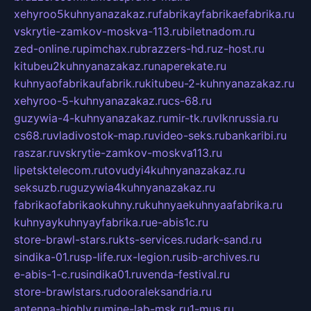
xehyroo5kuhnyanazakaz.ru
fabrikayfabrikaefabrika.ru
vskrytie-zamkov-moskva-113.ru
biletnadom.ru
zed-online.ru
pimchax.ru
brazzers-hd.ru
z-host.ru
kitubeu2kuhnyanazakaz.ru
naperekate.ru
kuhnyaofabrikaufabrik.ru
kitubeu-2-kuhnyanazakaz.ru
xehyroo-5-kuhnyanazakaz.ru
cs-68.ru
guzywia-4-kuhnyanazakaz.ru
mir-tk.ru
vlknrussia.ru
cs68.ru
vladivostok-map.ru
video-seks.ru
bankaribi.ru
raszar.ru
vskrytie-zamkov-moskva113.ru
lipetsktelecom.ru
tovudyi4kuhnyanazakaz.ru
seksuzb.ru
guzywia4kuhnyanazakaz.ru
fabrikaofabrikaokuhny.ru
kuhnyaekuhnyaafabrika.ru
kuhnyaykuhnyayfabrika.ru
e-abis1c.ru
store-brawl-stars.ru
kts-services.ru
dark-sand.ru
sindika-01.ru
sp-life.ru
x-legion.ru
sib-archives.ru
e-abis-1-c.ru
sindika01.ru
venda-festival.ru
store-brawlstars.ru
dooraleksandria.ru
antenna-highly.ru
mine-lab-msk.ru
1-mus.ru