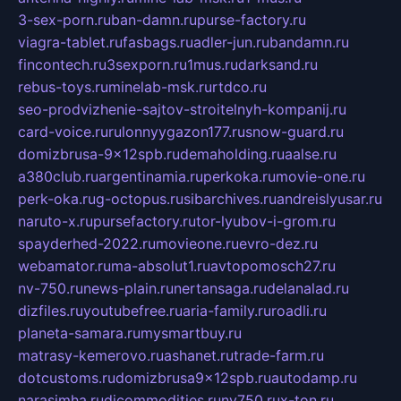
3-sex-porn.ru
ban-damn.ru
purse-factory.ru
viagra-tablet.ru
fasbags.ru
adler-jun.ru
bandamn.ru
fincontech.ru
3sexporn.ru
1mus.ru
darksand.ru
rebus-toys.ru
minelab-msk.ru
rtdco.ru
seo-prodvizhenie-sajtov-stroitelnyh-kompanij.ru
card-voice.ru
rulonnyygazon177.ru
snow-guard.ru
domizbrusa-9x12spb.ru
demaholding.ru
aalse.ru
a380club.ru
argentinamia.ru
perkoka.ru
movie-one.ru
perk-oka.ru
g-octopus.ru
sibarchives.ru
andreislyusar.ru
naruto-x.ru
pursefactory.ru
tor-lyubov-i-grom.ru
spayderhed-2022.ru
movieone.ru
evro-dez.ru
webamator.ru
ma-absolut1.ru
avtopomosch27.ru
nv-750.ru
news-plain.ru
nertansaga.ru
delanalad.ru
dizfiles.ru
youtubefree.ru
aria-family.ru
roadli.ru
planeta-samara.ru
mysmartbuy.ru
matrasy-kemerovo.ru
ashanet.ru
trade-farm.ru
dotcustoms.ru
domizbrusa9x12spb.ru
autodamp.ru
narasimha.ru
djcommodities.ru
nv750.ru
x-ton.ru