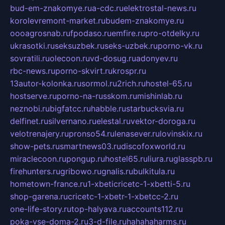
bud-em-znakomye.ru
a-cdc.ru
elektrostal-news.ru
korolevremont-market.ru
budem-znakomye.ru
oooagrosnab.ru
fpodaso.ru
emfire.ru
pro-otdelky.ru
ukrasotki.ru
seksuzbek.ru
seks-uzbek.ru
porno-vk.ru
sovratili.ru
olecoon.ru
vd-dosug.ru
adonyev.ru
rbc-news.ru
porno-skvirt.ru
krospr.ru
13autor-kolonka.ru
sormol.ru
2rich.ru
hostel-65.ru
hostserve.ru
porno-na-russkom.ru
mishinlab.ru
neznobi.ru
bigfatcc.ru
habble.ru
starbucksvia.ru
delfinet.ru
silvernano.ru
elestal.ru
vektor-doroga.ru
velotrenajery.ru
pronso54.ru
lenasever.ru
lovinskix.ru
show-pets.ru
smartnews03.ru
discofoxworld.ru
miraclecoon.ru
pongup.ru
hostel65.ru
liura.ru
glasspb.ru
firehunters.ru
gribowo.ru
gnalis.ru
bulkitula.ru
hometown-france.ru
1-xbeticricetc-1-xbetti-5.ru
shop-garena.ru
cricetc-1-xbetr-1-xbetcc-2.ru
one-life-story.ru
top-halyava.ru
accounts112.ru
poka-vse-doma-2.ru
3-d-file.ru
hahahaharms.ru