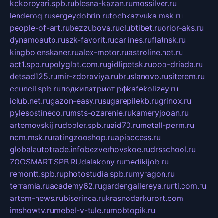
kokoroyari.spb.ru
blesna-kazan.ru
mossilver.ru
lenderoq.ru
sergeydobrin.ru
tochkazvuka.msk.ru
people-of-art.ru
bezzubova.ru
clubtibet.ru
orior-aks.ru
dynamoauto.ru
szk-favorit.ru
carlines.ru
flatnsk.ru
kingbolenskaner.ru
alex-motor.ru
astroline.net.ru
act1.spb.ru
polyglot.com.ru
gidlipetsk.ru
ooo-driada.ru
detsad125.ru
mir-zdoroviya.ru
bruslanovo.ru
siterem.ru
council.spb.ru
лодкипатриот.рф
kafekolizey.ru
iclub.net.ru
gazon-easy.ru
sugarepilekb.ru
grinox.ru
pylesostineco.ru
msts-ozarenie.ru
kameryjooan.ru
artemovskij.ru
dopler.spb.ru
aid70.ru
metall-perm.ru
ndm.msk.ru
ratingzooshop.ru
apiaccess.ru
globalautotrade.info
bezverhovskoe.ru
drsschool.ru
ZOOSMART.SPB.RU
dalakony.ru
medikijob.ru
remontt.spb.ru
photostudia.spb.ru
myragon.ru
terramia.ru
academy62.ru
gardengallereya.ru
rti.com.ru
artem-news.ru
biserinca.ru
krasnodarkurort.com
imshowtv.ru
mebel-v-tule.ru
mobtopik.ru