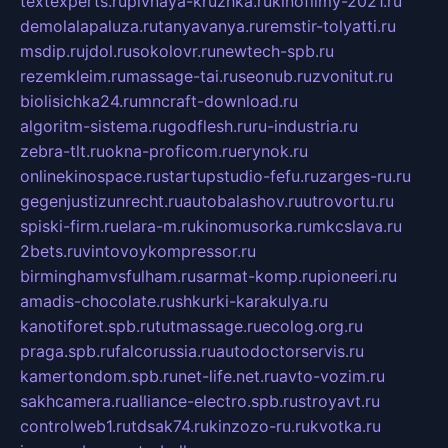
textexperts.ru
pivnaya-kruzhka.ru
kinofilmy-2021.ru
demolalapaluza.ru
tanyavanya.ru
remstir-tolyatti.ru
msdip.ru
jdol.ru
sokolovr.ru
newtech-spb.ru
rezemkleim.ru
massage-tai.ru
seonub.ru
zvonitut.ru
biolisichka24.ru
mncraft-download.ru
algoritm-sistema.ru
godflesh.ru
ru-industria.ru
zebra-tlt.ru
okna-proficom.ru
erynok.ru
onlinekinospace.ru
startupstudio-fefu.ru
zarges-ru.ru
gegenjustizunrecht.ru
autobalashov.ru
utrovortu.ru
spiski-firm.ru
elara-m.ru
kinomusorka.ru
mkcslava.ru
2bets.ru
vintovoykompressor.ru
birminghamvsfulham.ru
sarmat-komp.ru
pioneeri.ru
amadis-chocolate.ru
shkurki-karakulya.ru
kanotiforet.spb.ru
tutmassage.ru
ecolog.org.ru
praga.spb.ru
falcorussia.ru
autodoctorservis.ru
kamertondom.spb.ru
net-life.net.ru
avto-vozim.ru
sakhcamera.ru
alliance-electro.spb.ru
stroyavt.ru
controlweb1.ru
tdsak74.ru
kinzozo-ru.ru
kvotka.ru