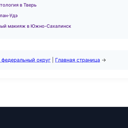
тология в Тверь
Улан-Удэ
тный макияж в Южно-Сахалинск
 федеральный округ
|
Главная страница
→