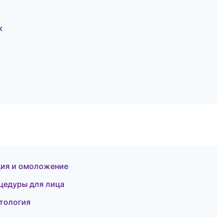
к
яция и омоложение
оцедуры для лица
етология