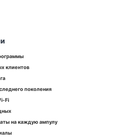
ми
программы
ых клиентов
га
следнего поколения
i-Fi
одных
аты на каждую ампулу
риалы