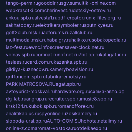
tango-perm.ru
gooddir.ru
sgv.su
multiki-online.com
webkrasotki.com
cherinvest.ru
detskiy-ostrov.ru
ankou.spb.ru
alvesta1.ru
pdf-creator.ru
nix-files.org.ru
sakhatoday.ru
elektrikersymboler.ru
sputnikyes.ru
golf2club.msk.ru
aeforums.ru
zallclub.ru
multimodal.msk.ru
habaigry.ru
haikko.ru
sobakopedia.ru
isz-fest.ru
ewnc.info
screensaver-clock.net.ru
volnav.spb.ru
comnat.ru
npf.net.ru
7bit.pp.ru
kalugatur.ru
tesiaes.ru
card.com.ru
kazanka.spb.ru
gildiya-kuznecov.ru
kameryboavision.ru
griffoncom.spb.ru
fabrika-emotsiy.ru
PARK-MATROSOVA.RU
agat.spb.ru
avtoyurist-moskva1.ru
hardware.org.ru
схема-авто.рф
dg-lab.ru
angrup.ru
recruiter.spb.ru
music8.spb.ru
krsk124.ru
kubok.spb.ru
romanofforex.ru
analitikaplus.ru
spyonline.ru
zosikamery.ru
sloboda-ural.pp.ru
AUTO-COM.SU
hohota.net
alimy.ru
online-z.com
aromat-vostoka.ru
otdelkaexp.ru