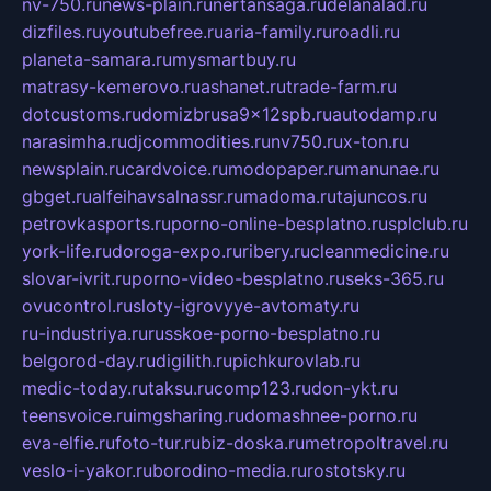
nv-750.ru
news-plain.ru
nertansaga.ru
delanalad.ru
dizfiles.ru
youtubefree.ru
aria-family.ru
roadli.ru
planeta-samara.ru
mysmartbuy.ru
matrasy-kemerovo.ru
ashanet.ru
trade-farm.ru
dotcustoms.ru
domizbrusa9x12spb.ru
autodamp.ru
narasimha.ru
djcommodities.ru
nv750.ru
x-ton.ru
newsplain.ru
cardvoice.ru
modopaper.ru
manunae.ru
gbget.ru
alfeihavsalnassr.ru
madoma.ru
tajuncos.ru
petrovkasports.ru
porno-online-besplatno.ru
splclub.ru
york-life.ru
doroga-expo.ru
ribery.ru
cleanmedicine.ru
slovar-ivrit.ru
porno-video-besplatno.ru
seks-365.ru
ovucontrol.ru
sloty-igrovyye-avtomaty.ru
ru-industriya.ru
russkoe-porno-besplatno.ru
belgorod-day.ru
digilith.ru
pichkurovlab.ru
medic-today.ru
taksu.ru
comp123.ru
don-ykt.ru
teensvoice.ru
imgsharing.ru
domashnee-porno.ru
eva-elfie.ru
foto-tur.ru
biz-doska.ru
metropoltravel.ru
veslo-i-yakor.ru
borodino-media.ru
rostotsky.ru