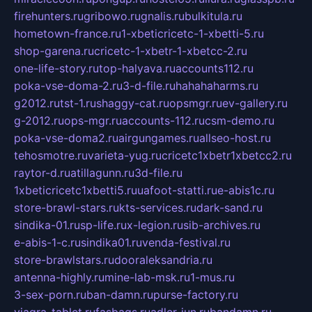
firehunters.ru
gribowo.ru
gnalis.ru
bulkitula.ru
hometown-france.ru
1-xbeticricetc-1-xbetti-5.ru
shop-garena.ru
cricetc-1-xbetr-1-xbetcc-2.ru
one-life-story.ru
top-halyava.ru
accounts112.ru
poka-vse-doma-2.ru
3-d-file.ru
hahahaharms.ru
g2012.ru
tst-1.ru
shaggy-cat.ru
opsmgr.ru
ev-gallery.ru
g-2012.ru
ops-mgr.ru
accounts-112.ru
csm-demo.ru
poka-vse-doma2.ru
airgungames.ru
allseo-host.ru
tehosmotre.ru
varieta-yug.ru
cricetc1xbetr1xbetcc2.ru
raytor-d.ru
atillagunn.ru
3d-file.ru
1xbeticricetc1xbetti5.ru
uafoot-statti.ru
e-abis1c.ru
store-brawl-stars.ru
kts-services.ru
dark-sand.ru
sindika-01.ru
sp-life.ru
x-legion.ru
sib-archives.ru
e-abis-1-c.ru
sindika01.ru
venda-festival.ru
store-brawlstars.ru
dooraleksandria.ru
antenna-highly.ru
mine-lab-msk.ru
1-mus.ru
3-sex-porn.ru
ban-damn.ru
purse-factory.ru
viagra-tablet.ru
fasbags.ru
adler-jun.ru
bandamn.ru