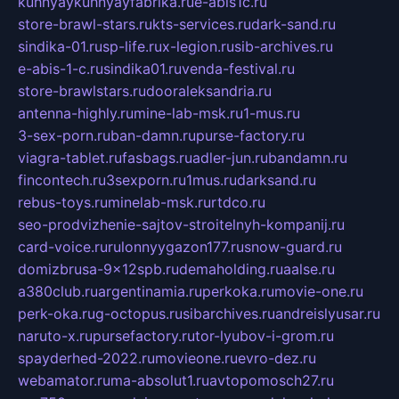
kuhnyaykuhnyayfabrika.ru
e-abis1c.ru
store-brawl-stars.ru
kts-services.ru
dark-sand.ru
sindika-01.ru
sp-life.ru
x-legion.ru
sib-archives.ru
e-abis-1-c.ru
sindika01.ru
venda-festival.ru
store-brawlstars.ru
dooraleksandria.ru
antenna-highly.ru
mine-lab-msk.ru
1-mus.ru
3-sex-porn.ru
ban-damn.ru
purse-factory.ru
viagra-tablet.ru
fasbags.ru
adler-jun.ru
bandamn.ru
fincontech.ru
3sexporn.ru
1mus.ru
darksand.ru
rebus-toys.ru
minelab-msk.ru
rtdco.ru
seo-prodvizhenie-sajtov-stroitelnyh-kompanij.ru
card-voice.ru
rulonnyygazon177.ru
snow-guard.ru
domizbrusa-9x12spb.ru
demaholding.ru
aalse.ru
a380club.ru
argentinamia.ru
perkoka.ru
movie-one.ru
perk-oka.ru
g-octopus.ru
sibarchives.ru
andreislyusar.ru
naruto-x.ru
pursefactory.ru
tor-lyubov-i-grom.ru
spayderhed-2022.ru
movieone.ru
evro-dez.ru
webamator.ru
ma-absolut1.ru
avtopomosch27.ru