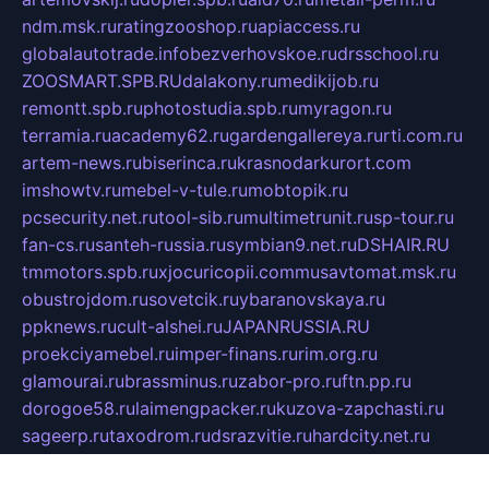
ndm.msk.ru
ratingzooshop.ru
apiaccess.ru
globalautotrade.info
bezverhovskoe.ru
drsschool.ru
ZOOSMART.SPB.RU
dalakony.ru
medikijob.ru
remontt.spb.ru
photostudia.spb.ru
myragon.ru
terramia.ru
academy62.ru
gardengallereya.ru
rti.com.ru
artem-news.ru
biserinca.ru
krasnodarkurort.com
imshowtv.ru
mebel-v-tule.ru
mobtopik.ru
pcsecurity.net.ru
tool-sib.ru
multimetrunit.ru
sp-tour.ru
fan-cs.ru
santeh-russia.ru
symbian9.net.ru
DSHAIR.RU
tmmotors.spb.ru
xjocuricopii.com
musavtomat.msk.ru
obustrojdom.ru
sovetcik.ru
ybaranovskaya.ru
ppknews.ru
cult-alshei.ru
JAPANRUSSIA.RU
proekciyamebel.ru
imper-finans.ru
rim.org.ru
glamourai.ru
brassminus.ru
zabor-pro.ru
ftn.pp.ru
dorogoe58.ru
laimengpacker.ru
kuzova-zapchasti.ru
sageerp.ru
taxodrom.ru
dsrazvitie.ru
hardcity.net.ru
ratinghomegames.ru
topservice25.ru
gubernyan.ru