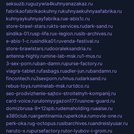
seksuzb.ru
guzywia4kuhnyanazakaz.ru
fabrikaofabrikaokuhny.ru
kuhnyaekuhnyaafabrika.ru
kuhnyaykuhnyayfabrika.ru
e-abis1c.ru
store-brawl-stars.ru
kts-services.ru
dark-sand.ru
sindika-01.ru
sp-life.ru
x-legion.ru
sib-archives.ru
e-abis-1-c.ru
sindika01.ru
venda-festival.ru
store-brawlstars.ru
dooraleksandria.ru
antenna-highly.ru
mine-lab-msk.ru
1-mus.ru
3-sex-porn.ru
ban-damn.ru
purse-factory.ru
viagra-tablet.ru
fasbags.ru
adler-jun.ru
bandamn.ru
fincontech.ru
3sexporn.ru
1mus.ru
darksand.ru
rebus-toys.ru
minelab-msk.ru
rtdco.ru
seo-prodvizhenie-sajtov-stroitelnyh-kompanij.ru
card-voice.ru
rulonnyygazon177.ru
snow-guard.ru
domizbrusa-9x12spb.ru
demaholding.ru
aalse.ru
a380club.ru
argentinamia.ru
perkoka.ru
movie-one.ru
perk-oka.ru
g-octopus.ru
sibarchives.ru
andreislyusar.ru
naruto-x.ru
pursefactory.ru
tor-lyubov-i-grom.ru