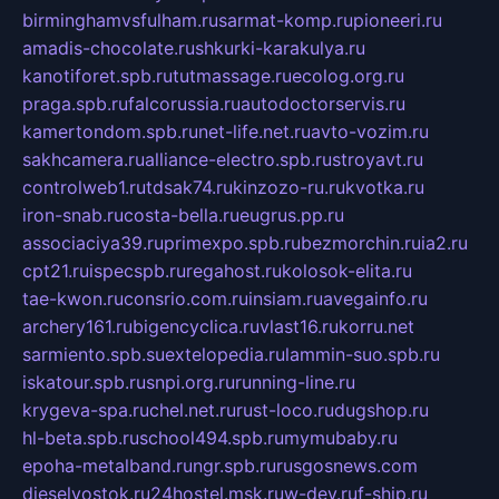
birminghamvsfulham.ru
sarmat-komp.ru
pioneeri.ru
amadis-chocolate.ru
shkurki-karakulya.ru
kanotiforet.spb.ru
tutmassage.ru
ecolog.org.ru
praga.spb.ru
falcorussia.ru
autodoctorservis.ru
kamertondom.spb.ru
net-life.net.ru
avto-vozim.ru
sakhcamera.ru
alliance-electro.spb.ru
stroyavt.ru
controlweb1.ru
tdsak74.ru
kinzozo-ru.ru
kvotka.ru
iron-snab.ru
costa-bella.ru
eugrus.pp.ru
associaciya39.ru
primexpo.spb.ru
bezmorchin.ru
ia2.ru
cpt21.ru
ispecspb.ru
regahost.ru
kolosok-elita.ru
tae-kwon.ru
consrio.com.ru
insiam.ru
avegainfo.ru
archery161.ru
bigencyclica.ru
vlast16.ru
korru.net
sarmiento.spb.su
extelopedia.ru
lammin-suo.spb.ru
iskatour.spb.ru
snpi.org.ru
running-line.ru
krygeva-spa.ru
chel.net.ru
rust-loco.ru
dugshop.ru
hl-beta.spb.ru
school494.spb.ru
mymubaby.ru
epoha-metalband.ru
ngr.spb.ru
rusgosnews.com
dieselvostok.ru
24hostel.msk.ru
w-dev.ru
f-ship.ru