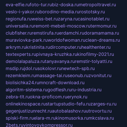
eva-elfie.ru
foto-tur.ru
biz-doska.ru
metropoltravel.ru
veslo-i-yakor.ru
borodino-media.ru
rostotsky.ru
regionufa.ru
weiss-bet.ru
zaryna.ru
casinotablet.ru
universalia.ru
remont-mebeli-moscow.ru
termomur.ru
clubfisher.ru
remstirufa.ru
erdamchi.ru
doramamama.ru
muraviovka-park.ru
worldofwoman.ru
clean-dreams.ru
arkrym.ru
kristinita.ru
dircomputer.ru
healthenter.ru
textexperts.ru
pivnaya-kruzhka.ru
kinofilmy-2021.ru
demolalapaluza.ru
tanyavanya.ru
remstir-tolyatti.ru
msdip.ru
jdol.ru
sokolovr.ru
newtech-spb.ru
rezemkleim.ru
massage-tai.ru
seonub.ru
zvonitut.ru
biolisichka24.ru
mncraft-download.ru
algoritm-sistema.ru
godflesh.ru
ru-industria.ru
zebra-tlt.ru
okna-proficom.ru
erynok.ru
onlinekinospace.ru
startupstudio-fefu.ru
zarges-ru.ru
gegenjustizunrecht.ru
autobalashov.ru
utrovortu.ru
spiski-firm.ru
elara-m.ru
kinomusorka.ru
mkcslava.ru
2bets.ru
vintovoykompressor.ru