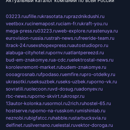
Актуальный каталог компаний по всей России
03223.ru
ufille.ru
krasotata.ru
prazdnikdushi.ru
veetbox.ru
cinemapost.ru
ciam-fr.ru
kraft-you.ru
mega-press.ru
03223.ru
web-explore.ru
rastenuya.ru
eurovision-russia.ru
strah-news.ru
freeride-team.ru
itrack-24.ru
sexshopexpress.ru
autostudiopro.ru
alabuga-cityhotel.ru
pornv.ru
atlantpereezd.ru
bud-em-znakomye.ru
a-cdc.ru
elektrostal-news.ru
korolevremont-market.ru
budem-znakomye.ru
oooagrosnab.ru
fpodaso.ru
emfire.ru
pro-otdelky.ru
ukrasotki.ru
seksuzbek.ru
seks-uzbek.ru
porno-vk.ru
sovratili.ru
olecoon.ru
vd-dosug.ru
adonyev.ru
rbc-news.ru
porno-skvirt.ru
krospr.ru
13autor-kolonka.ru
sormol.ru
2rich.ru
hostel-65.ru
hostserve.ru
porno-na-russkom.ru
mishinlab.ru
neznobi.ru
bigfatcc.ru
habble.ru
starbucksvia.ru
delfinet.ru
silvernano.ru
elestal.ru
vektor-doroga.ru