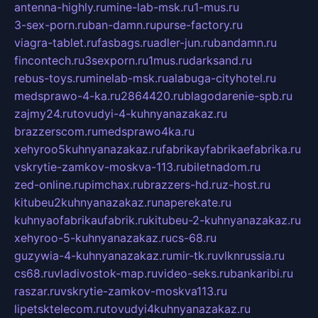
antenna-highly.ru
mine-lab-msk.ru
1-mus.ru
3-sex-porn.ru
ban-damn.ru
purse-factory.ru
viagra-tablet.ru
fasbags.ru
adler-jun.ru
bandamn.ru
fincontech.ru
3sexporn.ru
1mus.ru
darksand.ru
rebus-toys.ru
minelab-msk.ru
alabuga-cityhotel.ru
medsprawo-4-ka.ru
2864420.ru
blagodarenie-spb.ru
zajmy24.ru
tovudyi-4-kuhnyanazakaz.ru
brazzerscom.ru
medsprawo4ka.ru
xehyroo5kuhnyanazakaz.ru
fabrikayfabrikaefabrika.ru
vskrytie-zamkov-moskva-113.ru
biletnadom.ru
zed-online.ru
pimchax.ru
brazzers-hd.ru
z-host.ru
kitubeu2kuhnyanazakaz.ru
naperekate.ru
kuhnyaofabrikaufabrik.ru
kitubeu-2-kuhnyanazakaz.ru
xehyroo-5-kuhnyanazakaz.ru
cs-68.ru
guzywia-4-kuhnyanazakaz.ru
mir-tk.ru
vlknrussia.ru
cs68.ru
vladivostok-map.ru
video-seks.ru
bankaribi.ru
raszar.ru
vskrytie-zamkov-moskva113.ru
lipetsktelecom.ru
tovudyi4kuhnyanazakaz.ru