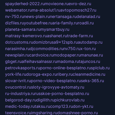
spayderhed-2022.ru
movieone.ru
evro-dez.ru
webamator.ru
ma-absolut1.ru
avtopomosch27.ru
nv-750.ru
news-plain.ru
nertansaga.ru
delanalad.ru
dizfiles.ru
youtubefree.ru
aria-family.ru
roadli.ru
planeta-samara.ru
mysmartbuy.ru
matrasy-kemerovo.ru
ashanet.ru
trade-farm.ru
dotcustoms.ru
domizbrusa9x12spb.ru
autodamp.ru
narasimha.ru
djcommodities.ru
nv750.ru
x-ton.ru
newsplain.ru
cardvoice.ru
modopaper.ru
manunae.ru
gbget.ru
alfeihavsalnassr.ru
madoma.ru
tajuncos.ru
petrovkasports.ru
porno-online-besplatno.ru
splclub.ru
york-life.ru
doroga-expo.ru
ribery.ru
cleanmedicine.ru
slovar-ivrit.ru
porno-video-besplatno.ru
seks-365.ru
ovucontrol.ru
sloty-igrovyye-avtomaty.ru
ru-industriya.ru
russkoe-porno-besplatno.ru
belgorod-day.ru
digilith.ru
pichkurovlab.ru
medic-today.ru
taksu.ru
comp123.ru
don-ykt.ru
teensvoice.ru
imgsharing.ru
domashnee-porno.ru