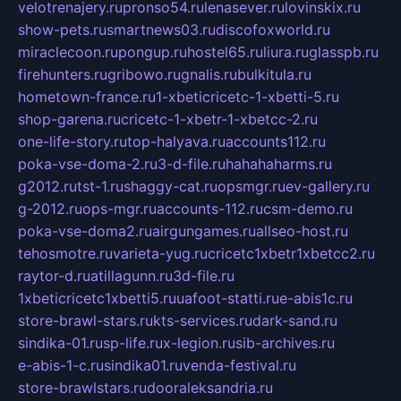
velotrenajery.ru
pronso54.ru
lenasever.ru
lovinskix.ru
show-pets.ru
smartnews03.ru
discofoxworld.ru
miraclecoon.ru
pongup.ru
hostel65.ru
liura.ru
glasspb.ru
firehunters.ru
gribowo.ru
gnalis.ru
bulkitula.ru
hometown-france.ru
1-xbeticricetc-1-xbetti-5.ru
shop-garena.ru
cricetc-1-xbetr-1-xbetcc-2.ru
one-life-story.ru
top-halyava.ru
accounts112.ru
poka-vse-doma-2.ru
3-d-file.ru
hahahaharms.ru
g2012.ru
tst-1.ru
shaggy-cat.ru
opsmgr.ru
ev-gallery.ru
g-2012.ru
ops-mgr.ru
accounts-112.ru
csm-demo.ru
poka-vse-doma2.ru
airgungames.ru
allseo-host.ru
tehosmotre.ru
varieta-yug.ru
cricetc1xbetr1xbetcc2.ru
raytor-d.ru
atillagunn.ru
3d-file.ru
1xbeticricetc1xbetti5.ru
uafoot-statti.ru
e-abis1c.ru
store-brawl-stars.ru
kts-services.ru
dark-sand.ru
sindika-01.ru
sp-life.ru
x-legion.ru
sib-archives.ru
e-abis-1-c.ru
sindika01.ru
venda-festival.ru
store-brawlstars.ru
dooraleksandria.ru