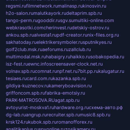
regsmi.ru
filmnetwork.ru
malinasp.ru
kinosvin.ru
h2o-salon.ru
malutkayork.ru
deltaprim.spb.ru
tango-perm.ru
gooddir.ru
sgv.su
multiki-online.com
webkrasotki.com
cherinvest.ru
detskiy-ostrov.ru
ankou.spb.ru
alvesta1.ru
pdf-creator.ru
nix-files.org.ru
sakhatoday.ru
elektrikersymboler.ru
sputnikyes.ru
golf2club.msk.ru
aeforums.ru
zallclub.ru
multimodal.msk.ru
habaigry.ru
haikko.ru
sobakopedia.ru
isz-fest.ru
ewnc.info
screensaver-clock.net.ru
volnav.spb.ru
comnat.ru
npf.net.ru
7bit.pp.ru
kalugatur.ru
tesiaes.ru
card.com.ru
kazanka.spb.ru
gildiya-kuznecov.ru
kameryboavision.ru
griffoncom.spb.ru
fabrika-emotsiy.ru
PARK-MATROSOVA.RU
agat.spb.ru
avtoyurist-moskva1.ru
hardware.org.ru
схема-авто.рф
dg-lab.ru
angrup.ru
recruiter.spb.ru
music8.spb.ru
krsk124.ru
kubok.spb.ru
romanofforex.ru
analitikaplus.ru
spyonline.ru
zosikamery.ru