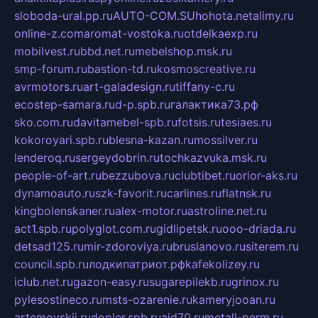
sloboda-ural.pp.ru
AUTO-COM.SU
hohota.net
alimy.ru
online-z.com
aromat-vostoka.ru
otdelkaexp.ru
mobilvest.ru
bbd.net.ru
mebelshop.msk.ru
smp-forum.ru
bastion-td.ru
kosmoscreative.ru
avrmotors.ru
art-galadesign.ru
tiffany-c.ru
ecostep-samara.ru
d-p.spb.ru
галактика73.рф
sko.com.ru
davitamebel-spb.ru
fotsis.ru
tesiaes.ru
kokoroyari.spb.ru
blesna-kazan.ru
mossilver.ru
lenderoq.ru
sergeydobrin.ru
tochkazvuka.msk.ru
people-of-art.ru
bezzubova.ru
clubtibet.ru
orior-aks.ru
dynamoauto.ru
szk-favorit.ru
carlines.ru
flatnsk.ru
kingbolenskaner.ru
alex-motor.ru
astroline.net.ru
act1.spb.ru
polyglot.com.ru
gidlipetsk.ru
ooo-driada.ru
detsad125.ru
mir-zdoroviya.ru
bruslanovo.ru
siterem.ru
council.spb.ru
лодкипатриот.рф
kafekolizey.ru
iclub.net.ru
gazon-easy.ru
sugarepilekb.ru
grinox.ru
pylesostineco.ru
msts-ozarenie.ru
kameryjooan.ru
artemovskij.ru
dopler.spb.ru
aid70.ru
metall-perm.ru