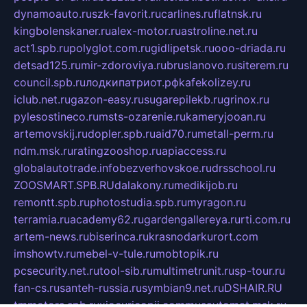
dynamoauto.ru
szk-favorit.ru
carlines.ru
flatnsk.ru
kingbolenskaner.ru
alex-motor.ru
astroline.net.ru
act1.spb.ru
polyglot.com.ru
gidlipetsk.ru
ooo-driada.ru
detsad125.ru
mir-zdoroviya.ru
bruslanovo.ru
siterem.ru
council.spb.ru
лодкипатриот.рф
kafekolizey.ru
iclub.net.ru
gazon-easy.ru
sugarepilekb.ru
grinox.ru
pylesostineco.ru
msts-ozarenie.ru
kameryjooan.ru
artemovskij.ru
dopler.spb.ru
aid70.ru
metall-perm.ru
ndm.msk.ru
ratingzooshop.ru
apiaccess.ru
globalautotrade.info
bezverhovskoe.ru
drsschool.ru
ZOOSMART.SPB.RU
dalakony.ru
medikijob.ru
remontt.spb.ru
photostudia.spb.ru
myragon.ru
terramia.ru
academy62.ru
gardengallereya.ru
rti.com.ru
artem-news.ru
biserinca.ru
krasnodarkurort.com
imshowtv.ru
mebel-v-tule.ru
mobtopik.ru
pcsecurity.net.ru
tool-sib.ru
multimetrunit.ru
sp-tour.ru
fan-cs.ru
santeh-russia.ru
symbian9.net.ru
DSHAIR.RU
tmmotors.spb.ru
xjocuricopii.com
musavtomat.msk.ru