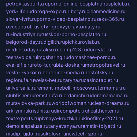
petrovkasports.ru
porno-online-besplatno.ru
splclub.ru
york-life.ru
doroga-expo.ru
ribery.ru
cleanmedicine.ru
slovar-ivrit.ru
porno-video-besplatno.ru
seks-365.ru
ovucontrol.ru
sloty-igrovyye-avtomaty.ru
ru-industriya.ru
russkoe-porno-besplatno.ru
belgorod-day.ru
digilith.ru
pichkurovlab.ru
medic-today.ru
taksu.ru
comp123.ru
don-ykt.ru
teensvoice.ru
imgsharing.ru
domashnee-porno.ru
eva-elfie.ru
foto-tur.ru
biz-doska.ru
metropoltravel.ru
veslo-i-yakor.ru
borodino-media.ru
rostotsky.ru
regionufa.ru
weiss-bet.ru
zaryna.ru
casinotablet.ru
universalia.ru
remont-mebeli-moscow.ru
termomur.ru
clubfisher.ru
remstirufa.ru
erdamchi.ru
doramamama.ru
muraviovka-park.ru
worldofwoman.ru
clean-dreams.ru
arkrym.ru
kristinita.ru
dircomputer.ru
healthenter.ru
textexperts.ru
pivnaya-kruzhka.ru
kinofilmy-2021.ru
demolalapaluza.ru
tanyavanya.ru
remstir-tolyatti.ru
msdip.ru
jdol.ru
sokolovr.ru
newtech-spb.ru