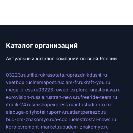
Каталог организаций
Актуальный каталог компаний по всей России
03223.ru
ufille.ru
krasotata.ru
prazdnikdushi.ru
veetbox.ru
cinemapost.ru
ciam-fr.ru
kraft-you.ru
mega-press.ru
03223.ru
web-explore.ru
rastenuya.ru
eurovision-russia.ru
strah-news.ru
freeride-team.ru
itrack-24.ru
sexshopexpress.ru
autostudiopro.ru
alabuga-cityhotel.ru
pornv.ru
atlantpereezd.ru
bud-em-znakomye.ru
a-cdc.ru
elektrostal-news.ru
korolevremont-market.ru
budem-znakomye.ru