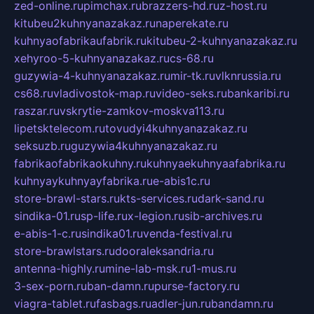
zed-online.ru
pimchax.ru
brazzers-hd.ru
z-host.ru
kitubeu2kuhnyanazakaz.ru
naperekate.ru
kuhnyaofabrikaufabrik.ru
kitubeu-2-kuhnyanazakaz.ru
xehyroo-5-kuhnyanazakaz.ru
cs-68.ru
guzywia-4-kuhnyanazakaz.ru
mir-tk.ru
vlknrussia.ru
cs68.ru
vladivostok-map.ru
video-seks.ru
bankaribi.ru
raszar.ru
vskrytie-zamkov-moskva113.ru
lipetsktelecom.ru
tovudyi4kuhnyanazakaz.ru
seksuzb.ru
guzywia4kuhnyanazakaz.ru
fabrikaofabrikaokuhny.ru
kuhnyaekuhnyaafabrika.ru
kuhnyaykuhnyayfabrika.ru
e-abis1c.ru
store-brawl-stars.ru
kts-services.ru
dark-sand.ru
sindika-01.ru
sp-life.ru
x-legion.ru
sib-archives.ru
e-abis-1-c.ru
sindika01.ru
venda-festival.ru
store-brawlstars.ru
dooraleksandria.ru
antenna-highly.ru
mine-lab-msk.ru
1-mus.ru
3-sex-porn.ru
ban-damn.ru
purse-factory.ru
viagra-tablet.ru
fasbags.ru
adler-jun.ru
bandamn.ru