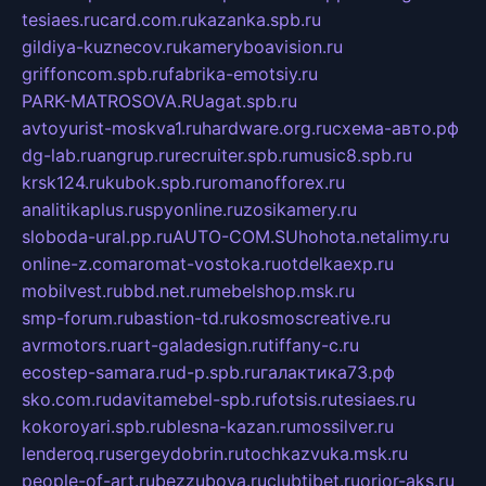
tesiaes.ru
card.com.ru
kazanka.spb.ru
gildiya-kuznecov.ru
kameryboavision.ru
griffoncom.spb.ru
fabrika-emotsiy.ru
PARK-MATROSOVA.RU
agat.spb.ru
avtoyurist-moskva1.ru
hardware.org.ru
схема-авто.рф
dg-lab.ru
angrup.ru
recruiter.spb.ru
music8.spb.ru
krsk124.ru
kubok.spb.ru
romanofforex.ru
analitikaplus.ru
spyonline.ru
zosikamery.ru
sloboda-ural.pp.ru
AUTO-COM.SU
hohota.net
alimy.ru
online-z.com
aromat-vostoka.ru
otdelkaexp.ru
mobilvest.ru
bbd.net.ru
mebelshop.msk.ru
smp-forum.ru
bastion-td.ru
kosmoscreative.ru
avrmotors.ru
art-galadesign.ru
tiffany-c.ru
ecostep-samara.ru
d-p.spb.ru
галактика73.рф
sko.com.ru
davitamebel-spb.ru
fotsis.ru
tesiaes.ru
kokoroyari.spb.ru
blesna-kazan.ru
mossilver.ru
lenderoq.ru
sergeydobrin.ru
tochkazvuka.msk.ru
people-of-art.ru
bezzubova.ru
clubtibet.ru
orior-aks.ru