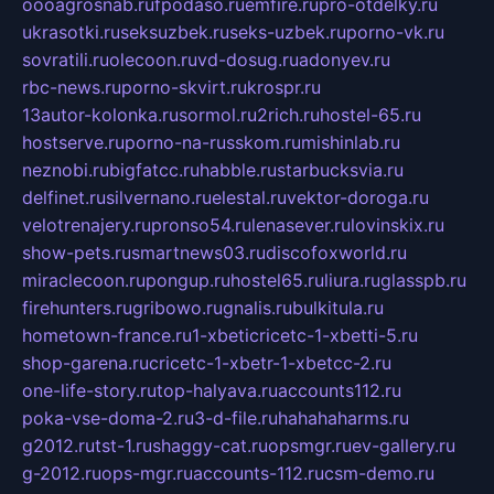
oooagrosnab.ru
fpodaso.ru
emfire.ru
pro-otdelky.ru
ukrasotki.ru
seksuzbek.ru
seks-uzbek.ru
porno-vk.ru
sovratili.ru
olecoon.ru
vd-dosug.ru
adonyev.ru
rbc-news.ru
porno-skvirt.ru
krospr.ru
13autor-kolonka.ru
sormol.ru
2rich.ru
hostel-65.ru
hostserve.ru
porno-na-russkom.ru
mishinlab.ru
neznobi.ru
bigfatcc.ru
habble.ru
starbucksvia.ru
delfinet.ru
silvernano.ru
elestal.ru
vektor-doroga.ru
velotrenajery.ru
pronso54.ru
lenasever.ru
lovinskix.ru
show-pets.ru
smartnews03.ru
discofoxworld.ru
miraclecoon.ru
pongup.ru
hostel65.ru
liura.ru
glasspb.ru
firehunters.ru
gribowo.ru
gnalis.ru
bulkitula.ru
hometown-france.ru
1-xbeticricetc-1-xbetti-5.ru
shop-garena.ru
cricetc-1-xbetr-1-xbetcc-2.ru
one-life-story.ru
top-halyava.ru
accounts112.ru
poka-vse-doma-2.ru
3-d-file.ru
hahahaharms.ru
g2012.ru
tst-1.ru
shaggy-cat.ru
opsmgr.ru
ev-gallery.ru
g-2012.ru
ops-mgr.ru
accounts-112.ru
csm-demo.ru