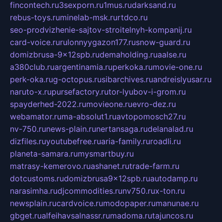
fincontech.ru
3sexporn.ru
1mus.ru
darksand.ru
rebus-toys.ru
minelab-msk.ru
rtdco.ru
seo-prodvizhenie-sajtov-stroitelnyh-kompanij.ru
card-voice.ru
rulonnyygazon177.ru
snow-guard.ru
domizbrusa-9x12spb.ru
demaholding.ru
aalse.ru
a380club.ru
argentinamia.ru
perkoka.ru
movie-one.ru
perk-oka.ru
g-octopus.ru
sibarchives.ru
andreislyusar.ru
naruto-x.ru
pursefactory.ru
tor-lyubov-i-grom.ru
spayderhed-2022.ru
movieone.ru
evro-dez.ru
webamator.ru
ma-absolut1.ru
avtopomosch27.ru
nv-750.ru
news-plain.ru
nertansaga.ru
delanalad.ru
dizfiles.ru
youtubefree.ru
aria-family.ru
roadli.ru
planeta-samara.ru
mysmartbuy.ru
matrasy-kemerovo.ru
ashanet.ru
trade-farm.ru
dotcustoms.ru
domizbrusa9x12spb.ru
autodamp.ru
narasimha.ru
djcommodities.ru
nv750.ru
x-ton.ru
newsplain.ru
cardvoice.ru
modopaper.ru
manunae.ru
gbget.ru
alfeihavsalnassr.ru
madoma.ru
tajuncos.ru