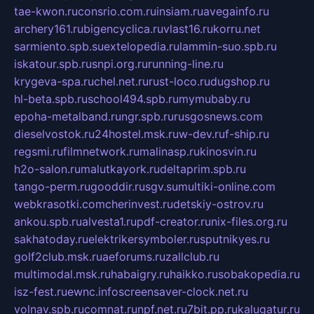
tae-kwon.ru
consrio.com.ru
insiam.ru
avegainfo.ru
archery161.ru
bigencyclica.ru
vlast16.ru
korru.net
sarmiento.spb.su
extelopedia.ru
lammin-suo.spb.ru
iskatour.spb.ru
snpi.org.ru
running-line.ru
krygeva-spa.ru
chel.net.ru
rust-loco.ru
dugshop.ru
hl-beta.spb.ru
school494.spb.ru
mymubaby.ru
epoha-metalband.ru
ngr.spb.ru
rusgosnews.com
dieselvostok.ru
24hostel.msk.ru
w-dev.ru
f-ship.ru
regsmi.ru
filmnetwork.ru
malinasp.ru
kinosvin.ru
h2o-salon.ru
malutkayork.ru
deltaprim.spb.ru
tango-perm.ru
gooddir.ru
sgv.su
multiki-online.com
webkrasotki.com
cherinvest.ru
detskiy-ostrov.ru
ankou.spb.ru
alvesta1.ru
pdf-creator.ru
nix-files.org.ru
sakhatoday.ru
elektrikersymboler.ru
sputnikyes.ru
golf2club.msk.ru
aeforums.ru
zallclub.ru
multimodal.msk.ru
habaigry.ru
haikko.ru
sobakopedia.ru
isz-fest.ru
ewnc.info
screensaver-clock.net.ru
volnav.spb.ru
comnat.ru
npf.net.ru
7bit.pp.ru
kalugatur.ru