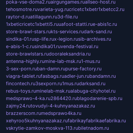
poka-vse-doma2.ru
airgungames.ru
allseo-host.ru
tehosmotre.ru
varieta-yug.ru
cricetc1xbetr1xbetcc2.ru
raytor-d.ru
atillagunn.ru
3d-file.ru
1xbeticricetc1xbetti5.ru
uafoot-statti.ru
e-abis1c.ru
store-brawl-stars.ru
kts-services.ru
dark-sand.ru
sindika-01.ru
sp-life.ru
x-legion.ru
sib-archives.ru
e-abis-1-c.ru
sindika01.ru
venda-festival.ru
store-brawlstars.ru
dooraleksandria.ru
antenna-highly.ru
mine-lab-msk.ru
1-mus.ru
3-sex-porn.ru
ban-damn.ru
purse-factory.ru
viagra-tablet.ru
fasbags.ru
adler-jun.ru
bandamn.ru
fincontech.ru
3sexporn.ru
1mus.ru
darksand.ru
rebus-toys.ru
minelab-msk.ru
alabuga-cityhotel.ru
medsprawo-4-ka.ru
2864420.ru
blagodarenie-spb.ru
zajmy24.ru
tovudyi-4-kuhnyanazakaz.ru
brazzerscom.ru
medsprawo4ka.ru
xehyroo5kuhnyanazakaz.ru
fabrikayfabrikaefabrika.ru
vskrytie-zamkov-moskva-113.ru
biletnadom.ru