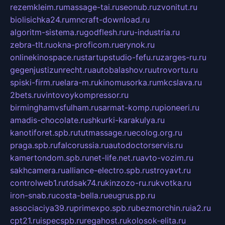
rezemkleim.ru
massage-tai.ru
seonub.ru
zvonitut.ru
biolisichka24.ru
mncraft-download.ru
algoritm-sistema.ru
godflesh.ru
ru-industria.ru
zebra-tlt.ru
okna-proficom.ru
erynok.ru
onlinekinospace.ru
startupstudio-fefu.ru
zarges-ru.ru
gegenjustizunrecht.ru
autobalashov.ru
utrovortu.ru
spiski-firm.ru
elara-m.ru
kinomusorka.ru
mkcslava.ru
2bets.ru
vintovoykompressor.ru
birminghamvsfulham.ru
sarmat-komp.ru
pioneeri.ru
amadis-chocolate.ru
shkurki-karakulya.ru
kanotiforet.spb.ru
tutmassage.ru
ecolog.org.ru
praga.spb.ru
falcorussia.ru
autodoctorservis.ru
kamertondom.spb.ru
net-life.net.ru
avto-vozim.ru
sakhcamera.ru
alliance-electro.spb.ru
stroyavt.ru
controlweb1.ru
tdsak74.ru
kinzozo-ru.ru
kvotka.ru
iron-snab.ru
costa-bella.ru
eugrus.pp.ru
associaciya39.ru
primexpo.spb.ru
bezmorchin.ru
ia2.ru
cpt21.ru
ispecspb.ru
regahost.ru
kolosok-elita.ru