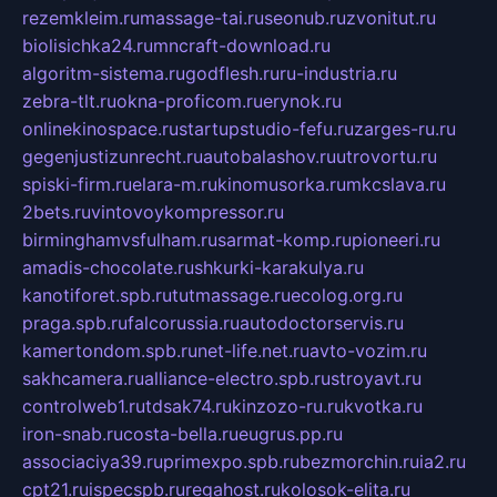
rezemkleim.ru
massage-tai.ru
seonub.ru
zvonitut.ru
biolisichka24.ru
mncraft-download.ru
algoritm-sistema.ru
godflesh.ru
ru-industria.ru
zebra-tlt.ru
okna-proficom.ru
erynok.ru
onlinekinospace.ru
startupstudio-fefu.ru
zarges-ru.ru
gegenjustizunrecht.ru
autobalashov.ru
utrovortu.ru
spiski-firm.ru
elara-m.ru
kinomusorka.ru
mkcslava.ru
2bets.ru
vintovoykompressor.ru
birminghamvsfulham.ru
sarmat-komp.ru
pioneeri.ru
amadis-chocolate.ru
shkurki-karakulya.ru
kanotiforet.spb.ru
tutmassage.ru
ecolog.org.ru
praga.spb.ru
falcorussia.ru
autodoctorservis.ru
kamertondom.spb.ru
net-life.net.ru
avto-vozim.ru
sakhcamera.ru
alliance-electro.spb.ru
stroyavt.ru
controlweb1.ru
tdsak74.ru
kinzozo-ru.ru
kvotka.ru
iron-snab.ru
costa-bella.ru
eugrus.pp.ru
associaciya39.ru
primexpo.spb.ru
bezmorchin.ru
ia2.ru
cpt21.ru
ispecspb.ru
regahost.ru
kolosok-elita.ru