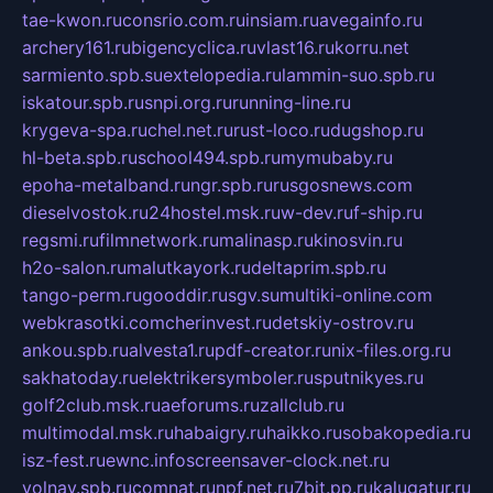
tae-kwon.ru
consrio.com.ru
insiam.ru
avegainfo.ru
archery161.ru
bigencyclica.ru
vlast16.ru
korru.net
sarmiento.spb.su
extelopedia.ru
lammin-suo.spb.ru
iskatour.spb.ru
snpi.org.ru
running-line.ru
krygeva-spa.ru
chel.net.ru
rust-loco.ru
dugshop.ru
hl-beta.spb.ru
school494.spb.ru
mymubaby.ru
epoha-metalband.ru
ngr.spb.ru
rusgosnews.com
dieselvostok.ru
24hostel.msk.ru
w-dev.ru
f-ship.ru
regsmi.ru
filmnetwork.ru
malinasp.ru
kinosvin.ru
h2o-salon.ru
malutkayork.ru
deltaprim.spb.ru
tango-perm.ru
gooddir.ru
sgv.su
multiki-online.com
webkrasotki.com
cherinvest.ru
detskiy-ostrov.ru
ankou.spb.ru
alvesta1.ru
pdf-creator.ru
nix-files.org.ru
sakhatoday.ru
elektrikersymboler.ru
sputnikyes.ru
golf2club.msk.ru
aeforums.ru
zallclub.ru
multimodal.msk.ru
habaigry.ru
haikko.ru
sobakopedia.ru
isz-fest.ru
ewnc.info
screensaver-clock.net.ru
volnav.spb.ru
comnat.ru
npf.net.ru
7bit.pp.ru
kalugatur.ru