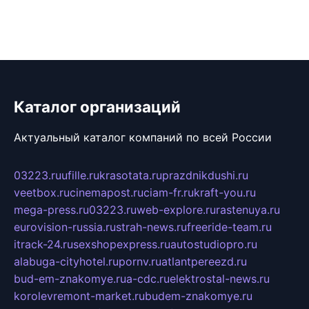
Каталог организаций
Актуальный каталог компаний по всей России
03223.ru
ufille.ru
krasotata.ru
prazdnikdushi.ru
veetbox.ru
cinemapost.ru
ciam-fr.ru
kraft-you.ru
mega-press.ru
03223.ru
web-explore.ru
rastenuya.ru
eurovision-russia.ru
strah-news.ru
freeride-team.ru
itrack-24.ru
sexshopexpress.ru
autostudiopro.ru
alabuga-cityhotel.ru
pornv.ru
atlantpereezd.ru
bud-em-znakomye.ru
a-cdc.ru
elektrostal-news.ru
korolevremont-market.ru
budem-znakomye.ru