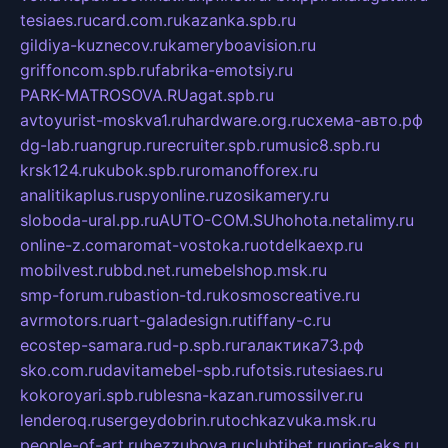
tesiaes.ru
card.com.ru
kazanka.spb.ru
gildiya-kuznecov.ru
kameryboavision.ru
griffoncom.spb.ru
fabrika-emotsiy.ru
PARK-MATROSOVA.RU
agat.spb.ru
avtoyurist-moskva1.ru
hardware.org.ru
схема-авто.рф
dg-lab.ru
angrup.ru
recruiter.spb.ru
music8.spb.ru
krsk124.ru
kubok.spb.ru
romanofforex.ru
analitikaplus.ru
spyonline.ru
zosikamery.ru
sloboda-ural.pp.ru
AUTO-COM.SU
hohota.net
alimy.ru
online-z.com
aromat-vostoka.ru
otdelkaexp.ru
mobilvest.ru
bbd.net.ru
mebelshop.msk.ru
smp-forum.ru
bastion-td.ru
kosmoscreative.ru
avrmotors.ru
art-galadesign.ru
tiffany-c.ru
ecostep-samara.ru
d-p.spb.ru
галактика73.рф
sko.com.ru
davitamebel-spb.ru
fotsis.ru
tesiaes.ru
kokoroyari.spb.ru
blesna-kazan.ru
mossilver.ru
lenderoq.ru
sergeydobrin.ru
tochkazvuka.msk.ru
people-of-art.ru
bezzubova.ru
clubtibet.ru
orior-aks.ru