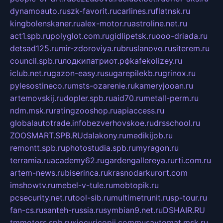
dynamoauto.ru
szk-favorit.ru
carlines.ru
flatnsk.ru
kingbolenskaner.ru
alex-motor.ru
astroline.net.ru
act1.spb.ru
polyglot.com.ru
gidlipetsk.ru
ooo-driada.ru
detsad125.ru
mir-zdoroviya.ru
bruslanovo.ru
siterem.ru
council.spb.ru
лодкипатриот.рф
kafekolizey.ru
iclub.net.ru
gazon-easy.ru
sugarepilekb.ru
grinox.ru
pylesostineco.ru
msts-ozarenie.ru
kameryjooan.ru
artemovskij.ru
dopler.spb.ru
aid70.ru
metall-perm.ru
ndm.msk.ru
ratingzooshop.ru
apiaccess.ru
globalautotrade.info
bezverhovskoe.ru
drsschool.ru
ZOOSMART.SPB.RU
dalakony.ru
medikijob.ru
remontt.spb.ru
photostudia.spb.ru
myragon.ru
terramia.ru
academy62.ru
gardengallereya.ru
rti.com.ru
artem-news.ru
biserinca.ru
krasnodarkurort.com
imshowtv.ru
mebel-v-tule.ru
mobtopik.ru
pcsecurity.net.ru
tool-sib.ru
multimetrunit.ru
sp-tour.ru
fan-cs.ru
santeh-russia.ru
symbian9.net.ru
DSHAIR.RU
tmmotors.spb.ru
xjocuricopii.com
musavtomat.msk.ru