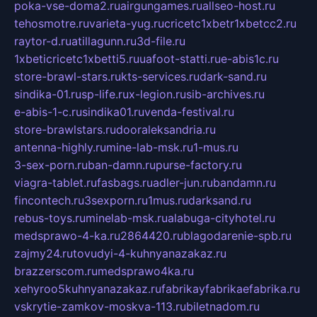
poka-vse-doma2.ru
airgungames.ru
allseo-host.ru
tehosmotre.ru
varieta-yug.ru
cricetc1xbetr1xbetcc2.ru
raytor-d.ru
atillagunn.ru
3d-file.ru
1xbeticricetc1xbetti5.ru
uafoot-statti.ru
e-abis1c.ru
store-brawl-stars.ru
kts-services.ru
dark-sand.ru
sindika-01.ru
sp-life.ru
x-legion.ru
sib-archives.ru
e-abis-1-c.ru
sindika01.ru
venda-festival.ru
store-brawlstars.ru
dooraleksandria.ru
antenna-highly.ru
mine-lab-msk.ru
1-mus.ru
3-sex-porn.ru
ban-damn.ru
purse-factory.ru
viagra-tablet.ru
fasbags.ru
adler-jun.ru
bandamn.ru
fincontech.ru
3sexporn.ru
1mus.ru
darksand.ru
rebus-toys.ru
minelab-msk.ru
alabuga-cityhotel.ru
medsprawo-4-ka.ru
2864420.ru
blagodarenie-spb.ru
zajmy24.ru
tovudyi-4-kuhnyanazakaz.ru
brazzerscom.ru
medsprawo4ka.ru
xehyroo5kuhnyanazakaz.ru
fabrikayfabrikaefabrika.ru
vskrytie-zamkov-moskva-113.ru
biletnadom.ru