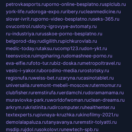
petrovkasports.ru
porno-online-besplatno.ru
splclub.ru
york-life.ru
doroga-expo.ru
ribery.ru
cleanmedicine.ru
slovar-ivrit.ru
porno-video-besplatno.ru
seks-365.ru
ovucontrol.ru
sloty-igrovyye-avtomaty.ru
ru-industriya.ru
russkoe-porno-besplatno.ru
belgorod-day.ru
digilith.ru
pichkurovlab.ru
medic-today.ru
taksu.ru
comp123.ru
don-ykt.ru
teensvoice.ru
imgsharing.ru
domashnee-porno.ru
eva-elfie.ru
foto-tur.ru
biz-doska.ru
metropoltravel.ru
veslo-i-yakor.ru
borodino-media.ru
rostotsky.ru
regionufa.ru
weiss-bet.ru
zaryna.ru
casinotablet.ru
universalia.ru
remont-mebeli-moscow.ru
termomur.ru
clubfisher.ru
remstirufa.ru
erdamchi.ru
doramamama.ru
muraviovka-park.ru
worldofwoman.ru
clean-dreams.ru
arkrym.ru
kristinita.ru
dircomputer.ru
healthenter.ru
textexperts.ru
pivnaya-kruzhka.ru
kinofilmy-2021.ru
demolalapaluza.ru
tanyavanya.ru
remstir-tolyatti.ru
msdip.ru
jdol.ru
sokolovr.ru
newtech-spb.ru