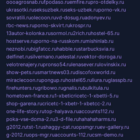
oooagrosnab.ru
fpodaso.ru
emfire.ru
pro-otdelky.ru
ukrasotki.ru
seksuzbek.ru
seks-uzbek.ru
porno-vk.ru
sovratili.ru
olecoon.ru
vd-dosug.ru
adonyev.ru
rbc-news.ru
porno-skvirt.ru
krospr.ru
13autor-kolonka.ru
sormol.ru
2rich.ru
hostel-65.ru
hostserve.ru
porno-na-russkom.ru
mishinlab.ru
neznobi.ru
bigfatcc.ru
habble.ru
starbucksvia.ru
delfinet.ru
silvernano.ru
elestal.ru
vektor-doroga.ru
velotrenajery.ru
pronso54.ru
lenasever.ru
lovinskix.ru
show-pets.ru
smartnews03.ru
discofoxworld.ru
miraclecoon.ru
pongup.ru
hostel65.ru
liura.ru
glasspb.ru
firehunters.ru
gribowo.ru
gnalis.ru
bulkitula.ru
hometown-france.ru
1-xbeticricetc-1-xbetti-5.ru
shop-garena.ru
cricetc-1-xbetr-1-xbetcc-2.ru
one-life-story.ru
top-halyava.ru
accounts112.ru
poka-vse-doma-2.ru
3-d-file.ru
hahahaharms.ru
g2012.ru
tst-1.ru
shaggy-cat.ru
opsmgr.ru
ev-gallery.ru
g-2012.ru
ops-mgr.ru
accounts-112.ru
csm-demo.ru