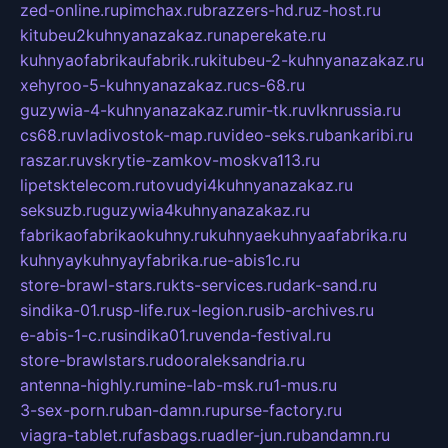
zed-online.ru
pimchax.ru
brazzers-hd.ru
z-host.ru
kitubeu2kuhnyanazakaz.ru
naperekate.ru
kuhnyaofabrikaufabrik.ru
kitubeu-2-kuhnyanazakaz.ru
xehyroo-5-kuhnyanazakaz.ru
cs-68.ru
guzywia-4-kuhnyanazakaz.ru
mir-tk.ru
vlknrussia.ru
cs68.ru
vladivostok-map.ru
video-seks.ru
bankaribi.ru
raszar.ru
vskrytie-zamkov-moskva113.ru
lipetsktelecom.ru
tovudyi4kuhnyanazakaz.ru
seksuzb.ru
guzywia4kuhnyanazakaz.ru
fabrikaofabrikaokuhny.ru
kuhnyaekuhnyaafabrika.ru
kuhnyaykuhnyayfabrika.ru
e-abis1c.ru
store-brawl-stars.ru
kts-services.ru
dark-sand.ru
sindika-01.ru
sp-life.ru
x-legion.ru
sib-archives.ru
e-abis-1-c.ru
sindika01.ru
venda-festival.ru
store-brawlstars.ru
dooraleksandria.ru
antenna-highly.ru
mine-lab-msk.ru
1-mus.ru
3-sex-porn.ru
ban-damn.ru
purse-factory.ru
viagra-tablet.ru
fasbags.ru
adler-jun.ru
bandamn.ru