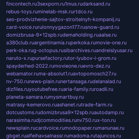
fincontech.ru
3sexporn.ru
1mus.ru
darksand.ru
rebus-toys.ru
minelab-msk.ru
rtdco.ru
seo-prodvizhenie-sajtov-stroitelnyh-kompanij.ru
card-voice.ru
rulonnyygazon177.ru
snow-guard.ru
domizbrusa-9x12spb.ru
demaholding.ru
aalse.ru
a380club.ru
argentinamia.ru
perkoka.ru
movie-one.ru
perk-oka.ru
g-octopus.ru
sibarchives.ru
andreislyusar.ru
naruto-x.ru
pursefactory.ru
tor-lyubov-i-grom.ru
spayderhed-2022.ru
movieone.ru
evro-dez.ru
webamator.ru
ma-absolut1.ru
avtopomosch27.ru
nv-750.ru
news-plain.ru
nertansaga.ru
delanalad.ru
dizfiles.ru
youtubefree.ru
aria-family.ru
roadli.ru
planeta-samara.ru
mysmartbuy.ru
matrasy-kemerovo.ru
ashanet.ru
trade-farm.ru
dotcustoms.ru
domizbrusa9x12spb.ru
autodamp.ru
narasimha.ru
djcommodities.ru
nv750.ru
x-ton.ru
newsplain.ru
cardvoice.ru
modopaper.ru
manunae.ru
gbget.ru
alfeihavsalnassr.ru
madoma.ru
tajuncos.ru