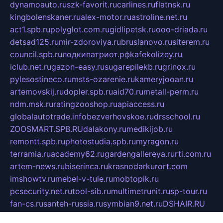
dynamoauto.ru
szk-favorit.ru
carlines.ru
flatnsk.ru
kingbolenskaner.ru
alex-motor.ru
astroline.net.ru
act1.spb.ru
polyglot.com.ru
gidlipetsk.ru
ooo-driada.ru
detsad125.ru
mir-zdoroviya.ru
bruslanovo.ru
siterem.ru
council.spb.ru
лодкипатриот.рф
kafekolizey.ru
iclub.net.ru
gazon-easy.ru
sugarepilekb.ru
grinox.ru
pylesostineco.ru
msts-ozarenie.ru
kameryjooan.ru
artemovskij.ru
dopler.spb.ru
aid70.ru
metall-perm.ru
ndm.msk.ru
ratingzooshop.ru
apiaccess.ru
globalautotrade.info
bezverhovskoe.ru
drsschool.ru
ZOOSMART.SPB.RU
dalakony.ru
medikijob.ru
remontt.spb.ru
photostudia.spb.ru
myragon.ru
terramia.ru
academy62.ru
gardengallereya.ru
rti.com.ru
artem-news.ru
biserinca.ru
krasnodarkurort.com
imshowtv.ru
mebel-v-tule.ru
mobtopik.ru
pcsecurity.net.ru
tool-sib.ru
multimetrunit.ru
sp-tour.ru
fan-cs.ru
santeh-russia.ru
symbian9.net.ru
DSHAIR.RU
tmmotors.spb.ru
xjocuricopii.com
musavtomat.msk.ru