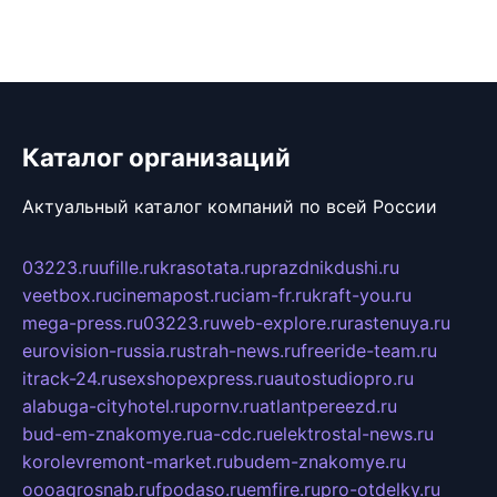
Каталог организаций
Актуальный каталог компаний по всей России
03223.ru
ufille.ru
krasotata.ru
prazdnikdushi.ru
veetbox.ru
cinemapost.ru
ciam-fr.ru
kraft-you.ru
mega-press.ru
03223.ru
web-explore.ru
rastenuya.ru
eurovision-russia.ru
strah-news.ru
freeride-team.ru
itrack-24.ru
sexshopexpress.ru
autostudiopro.ru
alabuga-cityhotel.ru
pornv.ru
atlantpereezd.ru
bud-em-znakomye.ru
a-cdc.ru
elektrostal-news.ru
korolevremont-market.ru
budem-znakomye.ru
oooagrosnab.ru
fpodaso.ru
emfire.ru
pro-otdelky.ru