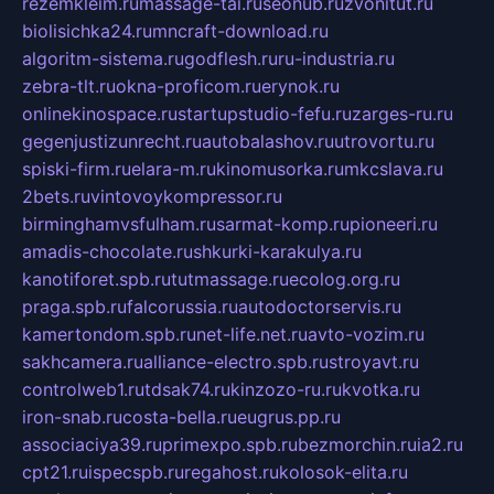
rezemkleim.ru
massage-tai.ru
seonub.ru
zvonitut.ru
biolisichka24.ru
mncraft-download.ru
algoritm-sistema.ru
godflesh.ru
ru-industria.ru
zebra-tlt.ru
okna-proficom.ru
erynok.ru
onlinekinospace.ru
startupstudio-fefu.ru
zarges-ru.ru
gegenjustizunrecht.ru
autobalashov.ru
utrovortu.ru
spiski-firm.ru
elara-m.ru
kinomusorka.ru
mkcslava.ru
2bets.ru
vintovoykompressor.ru
birminghamvsfulham.ru
sarmat-komp.ru
pioneeri.ru
amadis-chocolate.ru
shkurki-karakulya.ru
kanotiforet.spb.ru
tutmassage.ru
ecolog.org.ru
praga.spb.ru
falcorussia.ru
autodoctorservis.ru
kamertondom.spb.ru
net-life.net.ru
avto-vozim.ru
sakhcamera.ru
alliance-electro.spb.ru
stroyavt.ru
controlweb1.ru
tdsak74.ru
kinzozo-ru.ru
kvotka.ru
iron-snab.ru
costa-bella.ru
eugrus.pp.ru
associaciya39.ru
primexpo.spb.ru
bezmorchin.ru
ia2.ru
cpt21.ru
ispecspb.ru
regahost.ru
kolosok-elita.ru