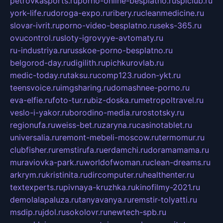
petrovkasports.ru
porno-online-besplatno.ru
splclub.ru
york-life.ru
doroga-expo.ru
ribery.ru
cleanmedicine.ru
slovar-ivrit.ru
porno-video-besplatno.ru
seks-365.ru
ovucontrol.ru
sloty-igrovyye-avtomaty.ru
ru-industriya.ru
russkoe-porno-besplatno.ru
belgorod-day.ru
digilith.ru
pichkurovlab.ru
medic-today.ru
taksu.ru
comp123.ru
don-ykt.ru
teensvoice.ru
imgsharing.ru
domashnee-porno.ru
eva-elfie.ru
foto-tur.ru
biz-doska.ru
metropoltravel.ru
veslo-i-yakor.ru
borodino-media.ru
rostotsky.ru
regionufa.ru
weiss-bet.ru
zaryna.ru
casinotablet.ru
universalia.ru
remont-mebeli-moscow.ru
termomur.ru
clubfisher.ru
remstirufa.ru
erdamchi.ru
doramamama.ru
muraviovka-park.ru
worldofwoman.ru
clean-dreams.ru
arkrym.ru
kristinita.ru
dircomputer.ru
healthenter.ru
textexperts.ru
pivnaya-kruzhka.ru
kinofilmy-2021.ru
demolalapaluza.ru
tanyavanya.ru
remstir-tolyatti.ru
msdip.ru
jdol.ru
sokolovr.ru
newtech-spb.ru