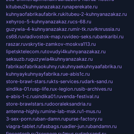
kitubeu2kuhnyanazakaz.ru
naperekate.ru
kuhnyaofabrikaufabrik.ru
kitubeu-2-kuhnyanazakaz.ru
xehyroo-5-kuhnyanazakaz.ru
cs-68.ru
guzywia-4-kuhnyanazakaz.ru
mir-tk.ru
vlknrussia.ru
cs68.ru
vladivostok-map.ru
video-seks.ru
bankaribi.ru
raszar.ru
vskrytie-zamkov-moskva113.ru
lipetsktelecom.ru
tovudyi4kuhnyanazakaz.ru
seksuzb.ru
guzywia4kuhnyanazakaz.ru
fabrikaofabrikaokuhny.ru
kuhnyaekuhnyaafabrika.ru
kuhnyaykuhnyayfabrika.ru
e-abis1c.ru
store-brawl-stars.ru
kts-services.ru
dark-sand.ru
sindika-01.ru
sp-life.ru
x-legion.ru
sib-archives.ru
e-abis-1-c.ru
sindika01.ru
venda-festival.ru
store-brawlstars.ru
dooraleksandria.ru
antenna-highly.ru
mine-lab-msk.ru
1-mus.ru
3-sex-porn.ru
ban-damn.ru
purse-factory.ru
viagra-tablet.ru
fasbags.ru
adler-jun.ru
bandamn.ru
fincontech.ru
3sexporn.ru
1mus.ru
darksand.ru