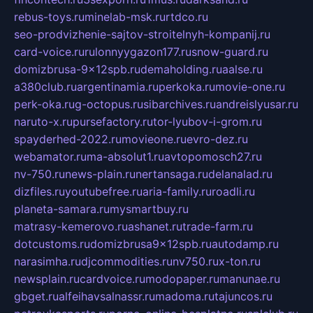
rebus-toys.ru
minelab-msk.ru
rtdco.ru
seo-prodvizhenie-sajtov-stroitelnyh-kompanij.ru
card-voice.ru
rulonnyygazon177.ru
snow-guard.ru
domizbrusa-9x12spb.ru
demaholding.ru
aalse.ru
a380club.ru
argentinamia.ru
perkoka.ru
movie-one.ru
perk-oka.ru
g-octopus.ru
sibarchives.ru
andreislyusar.ru
naruto-x.ru
pursefactory.ru
tor-lyubov-i-grom.ru
spayderhed-2022.ru
movieone.ru
evro-dez.ru
webamator.ru
ma-absolut1.ru
avtopomosch27.ru
nv-750.ru
news-plain.ru
nertansaga.ru
delanalad.ru
dizfiles.ru
youtubefree.ru
aria-family.ru
roadli.ru
planeta-samara.ru
mysmartbuy.ru
matrasy-kemerovo.ru
ashanet.ru
trade-farm.ru
dotcustoms.ru
domizbrusa9x12spb.ru
autodamp.ru
narasimha.ru
djcommodities.ru
nv750.ru
x-ton.ru
newsplain.ru
cardvoice.ru
modopaper.ru
manunae.ru
gbget.ru
alfeihavsalnassr.ru
madoma.ru
tajuncos.ru