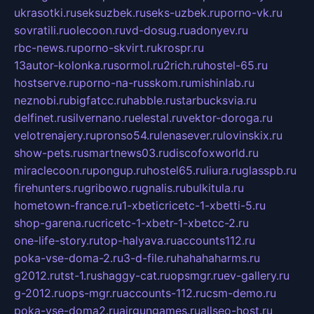
ukrasotki.ru
seksuzbek.ru
seks-uzbek.ru
porno-vk.ru
sovratili.ru
olecoon.ru
vd-dosug.ru
adonyev.ru
rbc-news.ru
porno-skvirt.ru
krospr.ru
13autor-kolonka.ru
sormol.ru
2rich.ru
hostel-65.ru
hostserve.ru
porno-na-russkom.ru
mishinlab.ru
neznobi.ru
bigfatcc.ru
habble.ru
starbucksvia.ru
delfinet.ru
silvernano.ru
elestal.ru
vektor-doroga.ru
velotrenajery.ru
pronso54.ru
lenasever.ru
lovinskix.ru
show-pets.ru
smartnews03.ru
discofoxworld.ru
miraclecoon.ru
pongup.ru
hostel65.ru
liura.ru
glasspb.ru
firehunters.ru
gribowo.ru
gnalis.ru
bulkitula.ru
hometown-france.ru
1-xbeticricetc-1-xbetti-5.ru
shop-garena.ru
cricetc-1-xbetr-1-xbetcc-2.ru
one-life-story.ru
top-halyava.ru
accounts112.ru
poka-vse-doma-2.ru
3-d-file.ru
hahahaharms.ru
g2012.ru
tst-1.ru
shaggy-cat.ru
opsmgr.ru
ev-gallery.ru
g-2012.ru
ops-mgr.ru
accounts-112.ru
csm-demo.ru
poka-vse-doma2.ru
airgungames.ru
allseo-host.ru