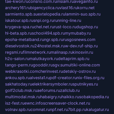
tae-kwon.ru
consrio.com.ru
insiam.ru
avegainfo.ru
archery161.ru
bigencyclica.ru
vlast16.ru
korru.net
sarmiento.spb.su
extelopedia.ru
lammin-suo.spb.ru
iskatour.spb.ru
snpi.org.ru
running-line.ru
krygeva-spa.ru
chel.net.ru
rust-loco.ru
dugshop.ru
hl-beta.spb.ru
school494.spb.ru
mymubaby.ru
epoha-metalband.ru
ngr.spb.ru
rusgosnews.com
dieselvostok.ru
24hostel.msk.ru
w-dev.ru
f-ship.ru
regsmi.ru
filmnetwork.ru
malinasp.ru
kinosvin.ru
h2o-salon.ru
malutkayork.ru
deltaprim.spb.ru
tango-perm.ru
gooddir.ru
sgv.su
multiki-online.com
webkrasotki.com
cherinvest.ru
detskiy-ostrov.ru
ankou.spb.ru
alvesta1.ru
pdf-creator.ru
nix-files.org.ru
sakhatoday.ru
elektrikersymboler.ru
sputnikyes.ru
golf2club.msk.ru
aeforums.ru
zallclub.ru
multimodal.msk.ru
habaigry.ru
haikko.ru
sobakopedia.ru
isz-fest.ru
ewnc.info
screensaver-clock.net.ru
volnav.spb.ru
comnat.ru
npf.net.ru
7bit.pp.ru
kalugatur.ru