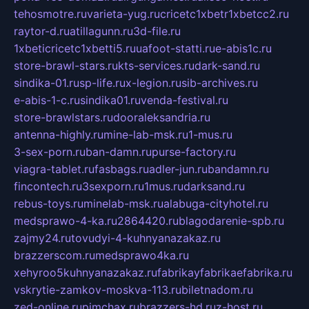
tehosmotre.ru
varieta-yug.ru
cricetc1xbetr1xbetcc2.ru
raytor-d.ru
atillagunn.ru
3d-file.ru
1xbeticricetc1xbetti5.ru
uafoot-statti.ru
e-abis1c.ru
store-brawl-stars.ru
kts-services.ru
dark-sand.ru
sindika-01.ru
sp-life.ru
x-legion.ru
sib-archives.ru
e-abis-1-c.ru
sindika01.ru
venda-festival.ru
store-brawlstars.ru
dooraleksandria.ru
antenna-highly.ru
mine-lab-msk.ru
1-mus.ru
3-sex-porn.ru
ban-damn.ru
purse-factory.ru
viagra-tablet.ru
fasbags.ru
adler-jun.ru
bandamn.ru
fincontech.ru
3sexporn.ru
1mus.ru
darksand.ru
rebus-toys.ru
minelab-msk.ru
alabuga-cityhotel.ru
medsprawo-4-ka.ru
2864420.ru
blagodarenie-spb.ru
zajmy24.ru
tovudyi-4-kuhnyanazakaz.ru
brazzerscom.ru
medsprawo4ka.ru
xehyroo5kuhnyanazakaz.ru
fabrikayfabrikaefabrika.ru
vskrytie-zamkov-moskva-113.ru
biletnadom.ru
zed-online.ru
pimchax.ru
brazzers-hd.ru
z-host.ru