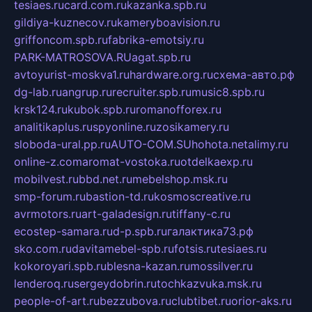
tesiaes.ru
card.com.ru
kazanka.spb.ru
gildiya-kuznecov.ru
kameryboavision.ru
griffoncom.spb.ru
fabrika-emotsiy.ru
PARK-MATROSOVA.RU
agat.spb.ru
avtoyurist-moskva1.ru
hardware.org.ru
схема-авто.рф
dg-lab.ru
angrup.ru
recruiter.spb.ru
music8.spb.ru
krsk124.ru
kubok.spb.ru
romanofforex.ru
analitikaplus.ru
spyonline.ru
zosikamery.ru
sloboda-ural.pp.ru
AUTO-COM.SU
hohota.net
alimy.ru
online-z.com
aromat-vostoka.ru
otdelkaexp.ru
mobilvest.ru
bbd.net.ru
mebelshop.msk.ru
smp-forum.ru
bastion-td.ru
kosmoscreative.ru
avrmotors.ru
art-galadesign.ru
tiffany-c.ru
ecostep-samara.ru
d-p.spb.ru
галактика73.рф
sko.com.ru
davitamebel-spb.ru
fotsis.ru
tesiaes.ru
kokoroyari.spb.ru
blesna-kazan.ru
mossilver.ru
lenderoq.ru
sergeydobrin.ru
tochkazvuka.msk.ru
people-of-art.ru
bezzubova.ru
clubtibet.ru
orior-aks.ru