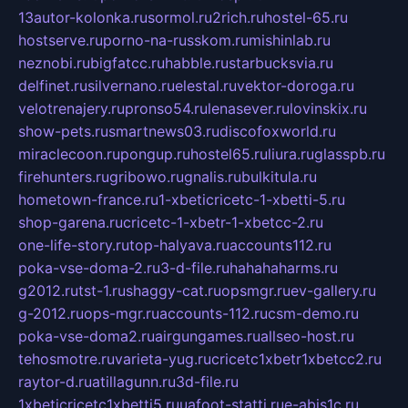
13autor-kolonka.ru
sormol.ru
2rich.ru
hostel-65.ru
hostserve.ru
porno-na-russkom.ru
mishinlab.ru
neznobi.ru
bigfatcc.ru
habble.ru
starbucksvia.ru
delfinet.ru
silvernano.ru
elestal.ru
vektor-doroga.ru
velotrenajery.ru
pronso54.ru
lenasever.ru
lovinskix.ru
show-pets.ru
smartnews03.ru
discofoxworld.ru
miraclecoon.ru
pongup.ru
hostel65.ru
liura.ru
glasspb.ru
firehunters.ru
gribowo.ru
gnalis.ru
bulkitula.ru
hometown-france.ru
1-xbeticricetc-1-xbetti-5.ru
shop-garena.ru
cricetc-1-xbetr-1-xbetcc-2.ru
one-life-story.ru
top-halyava.ru
accounts112.ru
poka-vse-doma-2.ru
3-d-file.ru
hahahaharms.ru
g2012.ru
tst-1.ru
shaggy-cat.ru
opsmgr.ru
ev-gallery.ru
g-2012.ru
ops-mgr.ru
accounts-112.ru
csm-demo.ru
poka-vse-doma2.ru
airgungames.ru
allseo-host.ru
tehosmotre.ru
varieta-yug.ru
cricetc1xbetr1xbetcc2.ru
raytor-d.ru
atillagunn.ru
3d-file.ru
1xbeticricetc1xbetti5.ru
uafoot-statti.ru
e-abis1c.ru