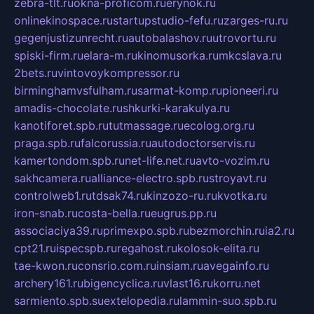
zebra-tlt.ru
okna-proficom.ru
erynok.ru
onlinekinospace.ru
startupstudio-fefu.ru
zarges-ru.ru
gegenjustizunrecht.ru
autobalashov.ru
utrovortu.ru
spiski-firm.ru
elara-m.ru
kinomusorka.ru
mkcslava.ru
2bets.ru
vintovoykompressor.ru
birminghamvsfulham.ru
sarmat-komp.ru
pioneeri.ru
amadis-chocolate.ru
shkurki-karakulya.ru
kanotiforet.spb.ru
tutmassage.ru
ecolog.org.ru
praga.spb.ru
falcorussia.ru
autodoctorservis.ru
kamertondom.spb.ru
net-life.net.ru
avto-vozim.ru
sakhcamera.ru
alliance-electro.spb.ru
stroyavt.ru
controlweb1.ru
tdsak74.ru
kinzozo-ru.ru
kvotka.ru
iron-snab.ru
costa-bella.ru
eugrus.pp.ru
associaciya39.ru
primexpo.spb.ru
bezmorchin.ru
ia2.ru
cpt21.ru
ispecspb.ru
regahost.ru
kolosok-elita.ru
tae-kwon.ru
consrio.com.ru
insiam.ru
avegainfo.ru
archery161.ru
bigencyclica.ru
vlast16.ru
korru.net
sarmiento.spb.su
extelopedia.ru
lammin-suo.spb.ru