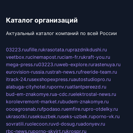
Каталог организаций
Актуальный каталог компаний по всей России
03223.ru
ufille.ru
krasotata.ru
prazdnikdushi.ru
veetbox.ru
cinemapost.ru
ciam-fr.ru
kraft-you.ru
mega-press.ru
03223.ru
web-explore.ru
rastenuya.ru
eurovision-russia.ru
strah-news.ru
freeride-team.ru
itrack-24.ru
sexshopexpress.ru
autostudiopro.ru
alabuga-cityhotel.ru
pornv.ru
atlantpereezd.ru
bud-em-znakomye.ru
a-cdc.ru
elektrostal-news.ru
korolevremont-market.ru
budem-znakomye.ru
oooagrosnab.ru
fpodaso.ru
emfire.ru
pro-otdelky.ru
ukrasotki.ru
seksuzbek.ru
seks-uzbek.ru
porno-vk.ru
sovratili.ru
olecoon.ru
vd-dosug.ru
adonyev.ru
rbc-news.ru
porno-skvirt.ru
krospr.ru