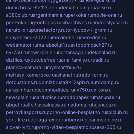
domizbrusa-9x12spb.ru
demaholding.ru
aalse.ru
a380club.ru
argentinamia.ru
perkoka.ru
movie-one.ru
perk-oka.ru
g-octopus.ru
sibarchives.ru
andreislyusar.ru
naruto-x.ru
pursefactory.ru
tor-lyubov-i-grom.ru
spayderhed-2022.ru
movieone.ru
evro-dez.ru
webamator.ru
ma-absolut1.ru
avtopomosch27.ru
nv-750.ru
news-plain.ru
nertansaga.ru
delanalad.ru
dizfiles.ru
youtubefree.ru
aria-family.ru
roadli.ru
planeta-samara.ru
mysmartbuy.ru
matrasy-kemerovo.ru
ashanet.ru
trade-farm.ru
dotcustoms.ru
domizbrusa9x12spb.ru
autodamp.ru
narasimha.ru
djcommodities.ru
nv750.ru
x-ton.ru
newsplain.ru
cardvoice.ru
modopaper.ru
manunae.ru
gbget.ru
alfeihavsalnassr.ru
madoma.ru
tajuncos.ru
petrovkasports.ru
porno-online-besplatno.ru
splclub.ru
york-life.ru
doroga-expo.ru
ribery.ru
cleanmedicine.ru
slovar-ivrit.ru
porno-video-besplatno.ru
seks-365.ru