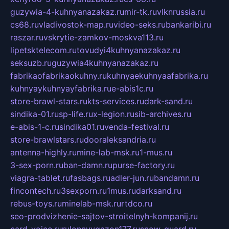
guzywia-4-kuhnyanazakaz.ru
mir-tk.ru
vlknrussia.ru
cs68.ru
vladivostok-map.ru
video-seks.ru
bankaribi.ru
raszar.ru
vskrytie-zamkov-moskva113.ru
lipetsktelecom.ru
tovudyi4kuhnyanazakaz.ru
seksuzb.ru
guzywia4kuhnyanazakaz.ru
fabrikaofabrikaokuhny.ru
kuhnyaekuhnyaafabrika.ru
kuhnyaykuhnyayfabrika.ru
e-abis1c.ru
store-brawl-stars.ru
kts-services.ru
dark-sand.ru
sindika-01.ru
sp-life.ru
x-legion.ru
sib-archives.ru
e-abis-1-c.ru
sindika01.ru
venda-festival.ru
store-brawlstars.ru
dooraleksandria.ru
antenna-highly.ru
mine-lab-msk.ru
1-mus.ru
3-sex-porn.ru
ban-damn.ru
purse-factory.ru
viagra-tablet.ru
fasbags.ru
adler-jun.ru
bandamn.ru
fincontech.ru
3sexporn.ru
1mus.ru
darksand.ru
rebus-toys.ru
minelab-msk.ru
rtdco.ru
seo-prodvizhenie-sajtov-stroitelnyh-kompanij.ru
card-voice.ru
rulonnyygazon177.ru
snow-guard.ru