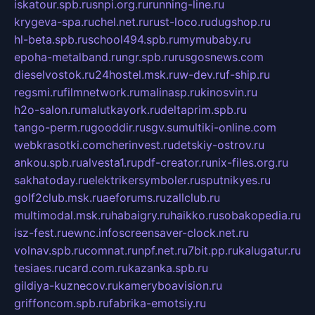
iskatour.spb.ru
snpi.org.ru
running-line.ru
krygeva-spa.ru
chel.net.ru
rust-loco.ru
dugshop.ru
hl-beta.spb.ru
school494.spb.ru
mymubaby.ru
epoha-metalband.ru
ngr.spb.ru
rusgosnews.com
dieselvostok.ru
24hostel.msk.ru
w-dev.ru
f-ship.ru
regsmi.ru
filmnetwork.ru
malinasp.ru
kinosvin.ru
h2o-salon.ru
malutkayork.ru
deltaprim.spb.ru
tango-perm.ru
gooddir.ru
sgv.su
multiki-online.com
webkrasotki.com
cherinvest.ru
detskiy-ostrov.ru
ankou.spb.ru
alvesta1.ru
pdf-creator.ru
nix-files.org.ru
sakhatoday.ru
elektrikersymboler.ru
sputnikyes.ru
golf2club.msk.ru
aeforums.ru
zallclub.ru
multimodal.msk.ru
habaigry.ru
haikko.ru
sobakopedia.ru
isz-fest.ru
ewnc.info
screensaver-clock.net.ru
volnav.spb.ru
comnat.ru
npf.net.ru
7bit.pp.ru
kalugatur.ru
tesiaes.ru
card.com.ru
kazanka.spb.ru
gildiya-kuznecov.ru
kameryboavision.ru
griffoncom.spb.ru
fabrika-emotsiy.ru