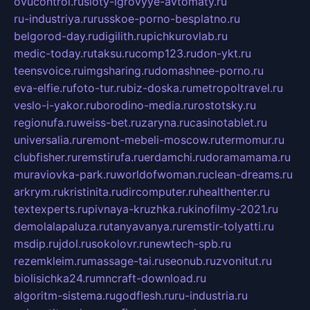
ovucontrol.ru
sloty-igrovyye-avtomaty.ru
ru-industriya.ru
russkoe-porno-besplatno.ru
belgorod-day.ru
digilith.ru
pichkurovlab.ru
medic-today.ru
taksu.ru
comp123.ru
don-ykt.ru
teensvoice.ru
imgsharing.ru
domashnee-porno.ru
eva-elfie.ru
foto-tur.ru
biz-doska.ru
metropoltravel.ru
veslo-i-yakor.ru
borodino-media.ru
rostotsky.ru
regionufa.ru
weiss-bet.ru
zaryna.ru
casinotablet.ru
universalia.ru
remont-mebeli-moscow.ru
termomur.ru
clubfisher.ru
remstirufa.ru
erdamchi.ru
doramamama.ru
muraviovka-park.ru
worldofwoman.ru
clean-dreams.ru
arkrym.ru
kristinita.ru
dircomputer.ru
healthenter.ru
textexperts.ru
pivnaya-kruzhka.ru
kinofilmy-2021.ru
demolalapaluza.ru
tanyavanya.ru
remstir-tolyatti.ru
msdip.ru
jdol.ru
sokolovr.ru
newtech-spb.ru
rezemkleim.ru
massage-tai.ru
seonub.ru
zvonitut.ru
biolisichka24.ru
mncraft-download.ru
algoritm-sistema.ru
godflesh.ru
ru-industria.ru