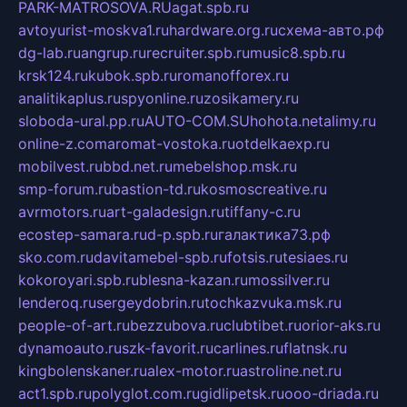
PARK-MATROSOVA.RU
agat.spb.ru
avtoyurist-moskva1.ru
hardware.org.ru
схема-авто.рф
dg-lab.ru
angrup.ru
recruiter.spb.ru
music8.spb.ru
krsk124.ru
kubok.spb.ru
romanofforex.ru
analitikaplus.ru
spyonline.ru
zosikamery.ru
sloboda-ural.pp.ru
AUTO-COM.SU
hohota.net
alimy.ru
online-z.com
aromat-vostoka.ru
otdelkaexp.ru
mobilvest.ru
bbd.net.ru
mebelshop.msk.ru
smp-forum.ru
bastion-td.ru
kosmoscreative.ru
avrmotors.ru
art-galadesign.ru
tiffany-c.ru
ecostep-samara.ru
d-p.spb.ru
галактика73.рф
sko.com.ru
davitamebel-spb.ru
fotsis.ru
tesiaes.ru
kokoroyari.spb.ru
blesna-kazan.ru
mossilver.ru
lenderoq.ru
sergeydobrin.ru
tochkazvuka.msk.ru
people-of-art.ru
bezzubova.ru
clubtibet.ru
orior-aks.ru
dynamoauto.ru
szk-favorit.ru
carlines.ru
flatnsk.ru
kingbolenskaner.ru
alex-motor.ru
astroline.net.ru
act1.spb.ru
polyglot.com.ru
gidlipetsk.ru
ooo-driada.ru