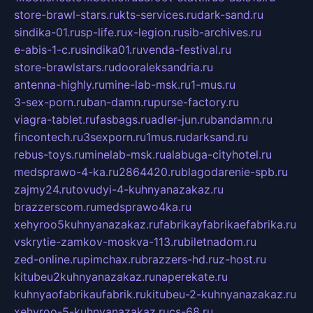
store-brawl-stars.ru
kts-services.ru
dark-sand.ru
sindika-01.ru
sp-life.ru
x-legion.ru
sib-archives.ru
e-abis-1-c.ru
sindika01.ru
venda-festival.ru
store-brawlstars.ru
dooraleksandria.ru
antenna-highly.ru
mine-lab-msk.ru
1-mus.ru
3-sex-porn.ru
ban-damn.ru
purse-factory.ru
viagra-tablet.ru
fasbags.ru
adler-jun.ru
bandamn.ru
fincontech.ru
3sexporn.ru
1mus.ru
darksand.ru
rebus-toys.ru
minelab-msk.ru
alabuga-cityhotel.ru
medsprawo-4-ka.ru
2864420.ru
blagodarenie-spb.ru
zajmy24.ru
tovudyi-4-kuhnyanazakaz.ru
brazzerscom.ru
medsprawo4ka.ru
xehyroo5kuhnyanazakaz.ru
fabrikayfabrikaefabrika.ru
vskrytie-zamkov-moskva-113.ru
biletnadom.ru
zed-online.ru
pimchax.ru
brazzers-hd.ru
z-host.ru
kitubeu2kuhnyanazakaz.ru
naperekate.ru
kuhnyaofabrikaufabrik.ru
kitubeu-2-kuhnyanazakaz.ru
xehyroo-5-kuhnyanazakaz.ru
cs-68.ru