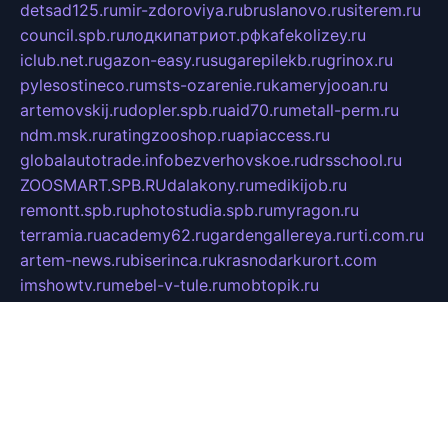
detsad125.ru
mir-zdoroviya.ru
bruslanovo.ru
siterem.ru
council.spb.ru
лодкипатриот.рф
kafekolizey.ru
iclub.net.ru
gazon-easy.ru
sugarepilekb.ru
grinox.ru
pylesostineco.ru
msts-ozarenie.ru
kameryjooan.ru
artemovskij.ru
dopler.spb.ru
aid70.ru
metall-perm.ru
ndm.msk.ru
ratingzooshop.ru
apiaccess.ru
globalautotrade.info
bezverhovskoe.ru
drsschool.ru
ZOOSMART.SPB.RU
dalakony.ru
medikijob.ru
remontt.spb.ru
photostudia.spb.ru
myragon.ru
terramia.ru
academy62.ru
gardengallereya.ru
rti.com.ru
artem-news.ru
biserinca.ru
krasnodarkurort.com
imshowtv.ru
mebel-v-tule.ru
mobtopik.ru
pcsecurity.net.ru
tool-sib.ru
multimetrunit.ru
sp-tour.ru
fan-cs.ru
santeh-russia.ru
symbian9.net.ru
DSHAIR.RU
tmmotors.spb.ru
xjocuricopii.com
musavtomat.msk.ru
obustrojdom.ru
sovetcik.ru
ybaranovskaya.ru
ppknews.ru
cult-alshei.ru
JAPANRUSSIA.RU
proekciyamebel.ru
imper-finans.ru
rim.org.ru