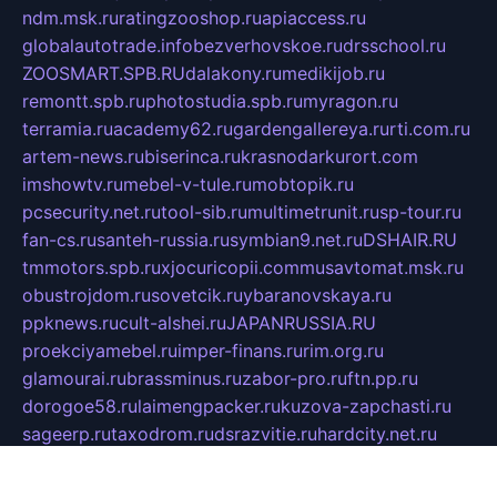
ndm.msk.ru
ratingzooshop.ru
apiaccess.ru
globalautotrade.info
bezverhovskoe.ru
drsschool.ru
ZOOSMART.SPB.RU
dalakony.ru
medikijob.ru
remontt.spb.ru
photostudia.spb.ru
myragon.ru
terramia.ru
academy62.ru
gardengallereya.ru
rti.com.ru
artem-news.ru
biserinca.ru
krasnodarkurort.com
imshowtv.ru
mebel-v-tule.ru
mobtopik.ru
pcsecurity.net.ru
tool-sib.ru
multimetrunit.ru
sp-tour.ru
fan-cs.ru
santeh-russia.ru
symbian9.net.ru
DSHAIR.RU
tmmotors.spb.ru
xjocuricopii.com
musavtomat.msk.ru
obustrojdom.ru
sovetcik.ru
ybaranovskaya.ru
ppknews.ru
cult-alshei.ru
JAPANRUSSIA.RU
proekciyamebel.ru
imper-finans.ru
rim.org.ru
glamourai.ru
brassminus.ru
zabor-pro.ru
ftn.pp.ru
dorogoe58.ru
laimengpacker.ru
kuzova-zapchasti.ru
sageerp.ru
taxodrom.ru
dsrazvitie.ru
hardcity.net.ru
ratinghomegames.ru
topservice25.ru
gubernyan.ru
gtglasslined.ru
ii4.ru
tssport.spb.ru
andorra24.com