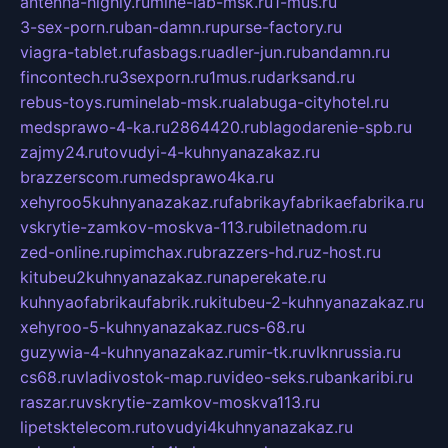
antenna-highly.ru
mine-lab-msk.ru
1-mus.ru
3-sex-porn.ru
ban-damn.ru
purse-factory.ru
viagra-tablet.ru
fasbags.ru
adler-jun.ru
bandamn.ru
fincontech.ru
3sexporn.ru
1mus.ru
darksand.ru
rebus-toys.ru
minelab-msk.ru
alabuga-cityhotel.ru
medsprawo-4-ka.ru
2864420.ru
blagodarenie-spb.ru
zajmy24.ru
tovudyi-4-kuhnyanazakaz.ru
brazzerscom.ru
medsprawo4ka.ru
xehyroo5kuhnyanazakaz.ru
fabrikayfabrikaefabrika.ru
vskrytie-zamkov-moskva-113.ru
biletnadom.ru
zed-online.ru
pimchax.ru
brazzers-hd.ru
z-host.ru
kitubeu2kuhnyanazakaz.ru
naperekate.ru
kuhnyaofabrikaufabrik.ru
kitubeu-2-kuhnyanazakaz.ru
xehyroo-5-kuhnyanazakaz.ru
cs-68.ru
guzywia-4-kuhnyanazakaz.ru
mir-tk.ru
vlknrussia.ru
cs68.ru
vladivostok-map.ru
video-seks.ru
bankaribi.ru
raszar.ru
vskrytie-zamkov-moskva113.ru
lipetsktelecom.ru
tovudyi4kuhnyanazakaz.ru