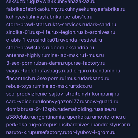
seksuzb.ru
guzywia4kuhnyanazakaz.ru
fabrikaofabrikaokuhny.ru
kuhnyaekuhnyaafabrika.ru
kuhnyaykuhnyayfabrika.ru
e-abis1c.ru
store-brawl-stars.ru
kts-services.ru
dark-sand.ru
sindika-01.ru
sp-life.ru
x-legion.ru
sib-archives.ru
e-abis-1-c.ru
sindika01.ru
venda-festival.ru
store-brawlstars.ru
dooraleksandria.ru
antenna-highly.ru
mine-lab-msk.ru
1-mus.ru
3-sex-porn.ru
ban-damn.ru
purse-factory.ru
viagra-tablet.ru
fasbags.ru
adler-jun.ru
bandamn.ru
fincontech.ru
3sexporn.ru
1mus.ru
darksand.ru
rebus-toys.ru
minelab-msk.ru
rtdco.ru
seo-prodvizhenie-sajtov-stroitelnyh-kompanij.ru
card-voice.ru
rulonnyygazon177.ru
snow-guard.ru
domizbrusa-9x12spb.ru
demaholding.ru
aalse.ru
a380club.ru
argentinamia.ru
perkoka.ru
movie-one.ru
perk-oka.ru
g-octopus.ru
sibarchives.ru
andreislyusar.ru
naruto-x.ru
pursefactory.ru
tor-lyubov-i-grom.ru