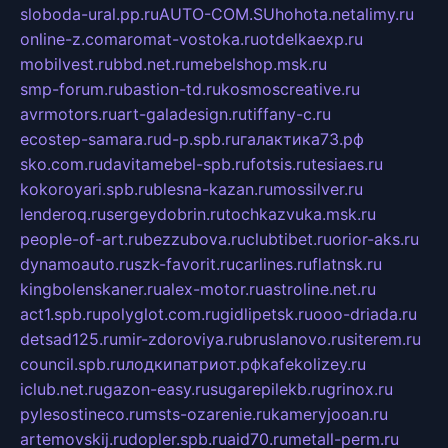
sloboda-ural.pp.ru
AUTO-COM.SU
hohota.net
alimy.ru
online-z.com
aromat-vostoka.ru
otdelkaexp.ru
mobilvest.ru
bbd.net.ru
mebelshop.msk.ru
smp-forum.ru
bastion-td.ru
kosmoscreative.ru
avrmotors.ru
art-galadesign.ru
tiffany-c.ru
ecostep-samara.ru
d-p.spb.ru
галактика73.рф
sko.com.ru
davitamebel-spb.ru
fotsis.ru
tesiaes.ru
kokoroyari.spb.ru
blesna-kazan.ru
mossilver.ru
lenderoq.ru
sergeydobrin.ru
tochkazvuka.msk.ru
people-of-art.ru
bezzubova.ru
clubtibet.ru
orior-aks.ru
dynamoauto.ru
szk-favorit.ru
carlines.ru
flatnsk.ru
kingbolenskaner.ru
alex-motor.ru
astroline.net.ru
act1.spb.ru
polyglot.com.ru
gidlipetsk.ru
ooo-driada.ru
detsad125.ru
mir-zdoroviya.ru
bruslanovo.ru
siterem.ru
council.spb.ru
лодкипатриот.рф
kafekolizey.ru
iclub.net.ru
gazon-easy.ru
sugarepilekb.ru
grinox.ru
pylesostineco.ru
msts-ozarenie.ru
kameryjooan.ru
artemovskij.ru
dopler.spb.ru
aid70.ru
metall-perm.ru