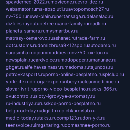
spayderhed-2022.ru
movieone.ru
evro-dez.ru
webamator.ru
ma-absolut1.ru
avtopomosch27.ru
nv-750.ru
news-plain.ru
nertansaga.ru
delanalad.ru
dizfiles.ru
youtubefree.ru
aria-family.ru
roadli.ru
planeta-samara.ru
mysmartbuy.ru
matrasy-kemerovo.ru
ashanet.ru
trade-farm.ru
dotcustoms.ru
domizbrusa9x12spb.ru
autodamp.ru
narasimha.ru
djcommodities.ru
nv750.ru
x-ton.ru
newsplain.ru
cardvoice.ru
modopaper.ru
manunae.ru
gbget.ru
alfeihavsalnassr.ru
madoma.ru
tajuncos.ru
petrovkasports.ru
porno-online-besplatno.ru
splclub.ru
york-life.ru
doroga-expo.ru
ribery.ru
cleanmedicine.ru
slovar-ivrit.ru
porno-video-besplatno.ru
seks-365.ru
ovucontrol.ru
sloty-igrovyye-avtomaty.ru
ru-industriya.ru
russkoe-porno-besplatno.ru
belgorod-day.ru
digilith.ru
pichkurovlab.ru
medic-today.ru
taksu.ru
comp123.ru
don-ykt.ru
teensvoice.ru
imgsharing.ru
domashnee-porno.ru