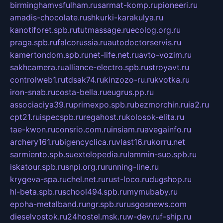
birminghamvsfulham.ru
sarmat-komp.ru
pioneeri.ru
amadis-chocolate.ru
shkurki-karakulya.ru
kanotiforet.spb.ru
tutmassage.ru
ecolog.org.ru
praga.spb.ru
falcorussia.ru
autodoctorservis.ru
kamertondom.spb.ru
net-life.net.ru
avto-vozim.ru
sakhcamera.ru
alliance-electro.spb.ru
stroyavt.ru
controlweb1.ru
tdsak74.ru
kinzozo-ru.ru
kvotka.ru
iron-snab.ru
costa-bella.ru
eugrus.pp.ru
associaciya39.ru
primexpo.spb.ru
bezmorchin.ru
ia2.ru
cpt21.ru
ispecspb.ru
regahost.ru
kolosok-elita.ru
tae-kwon.ru
consrio.com.ru
insiam.ru
avegainfo.ru
archery161.ru
bigencyclica.ru
vlast16.ru
korru.net
sarmiento.spb.su
extelopedia.ru
lammin-suo.spb.ru
iskatour.spb.ru
snpi.org.ru
running-line.ru
krygeva-spa.ru
chel.net.ru
rust-loco.ru
dugshop.ru
hl-beta.spb.ru
school494.spb.ru
mymubaby.ru
epoha-metalband.ru
ngr.spb.ru
rusgosnews.com
dieselvostok.ru
24hostel.msk.ru
w-dev.ru
f-ship.ru