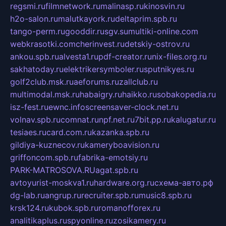
regsmi.ru
filmnetwork.ru
malinasp.ru
kinosvin.ru
h2o-salon.ru
malutkayork.ru
deltaprim.spb.ru
tango-perm.ru
gooddir.ru
sgv.su
multiki-online.com
webkrasotki.com
cherinvest.ru
detskiy-ostrov.ru
ankou.spb.ru
alvesta1.ru
pdf-creator.ru
nix-files.org.ru
sakhatoday.ru
elektrikersymboler.ru
sputnikyes.ru
golf2club.msk.ru
aeforums.ru
zallclub.ru
multimodal.msk.ru
habaigry.ru
haikko.ru
sobakopedia.ru
isz-fest.ru
ewnc.info
screensaver-clock.net.ru
volnav.spb.ru
comnat.ru
npf.net.ru
7bit.pp.ru
kalugatur.ru
tesiaes.ru
card.com.ru
kazanka.spb.ru
gildiya-kuznecov.ru
kameryboavision.ru
griffoncom.spb.ru
fabrika-emotsiy.ru
PARK-MATROSOVA.RU
agat.spb.ru
avtoyurist-moskva1.ru
hardware.org.ru
схема-авто.рф
dg-lab.ru
angrup.ru
recruiter.spb.ru
music8.spb.ru
krsk124.ru
kubok.spb.ru
romanofforex.ru
analitikaplus.ru
spyonline.ru
zosikamery.ru