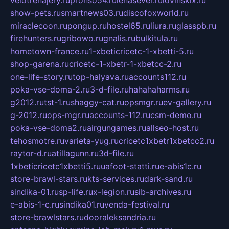
show-pets.ru
smartnews03.ru
discofoxworld.ru
miraclecoon.ru
pongup.ru
hostel65.ru
liura.ru
glasspb.ru
firehunters.ru
gribowo.ru
gnalis.ru
bulkitula.ru
hometown-france.ru
1-xbeticricetc-1-xbetti-5.ru
shop-garena.ru
cricetc-1-xbetr-1-xbetcc-2.ru
one-life-story.ru
top-halyava.ru
accounts112.ru
poka-vse-doma-2.ru
3-d-file.ru
hahahaharms.ru
g2012.ru
tst-1.ru
shaggy-cat.ru
opsmgr.ru
ev-gallery.ru
g-2012.ru
ops-mgr.ru
accounts-112.ru
csm-demo.ru
poka-vse-doma2.ru
airgungames.ru
allseo-host.ru
tehosmotre.ru
varieta-yug.ru
cricetc1xbetr1xbetcc2.ru
raytor-d.ru
atillagunn.ru
3d-file.ru
1xbeticricetc1xbetti5.ru
uafoot-statti.ru
e-abis1c.ru
store-brawl-stars.ru
kts-services.ru
dark-sand.ru
sindika-01.ru
sp-life.ru
x-legion.ru
sib-archives.ru
e-abis-1-c.ru
sindika01.ru
venda-festival.ru
store-brawlstars.ru
dooraleksandria.ru