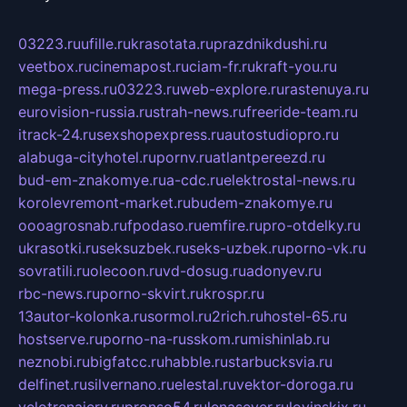
03223.ru
ufille.ru
krasotata.ru
prazdnikdushi.ru
veetbox.ru
cinemapost.ru
ciam-fr.ru
kraft-you.ru
mega-press.ru
03223.ru
web-explore.ru
rastenuya.ru
eurovision-russia.ru
strah-news.ru
freeride-team.ru
itrack-24.ru
sexshopexpress.ru
autostudiopro.ru
alabuga-cityhotel.ru
pornv.ru
atlantpereezd.ru
bud-em-znakomye.ru
a-cdc.ru
elektrostal-news.ru
korolevremont-market.ru
budem-znakomye.ru
oooagrosnab.ru
fpodaso.ru
emfire.ru
pro-otdelky.ru
ukrasotki.ru
seksuzbek.ru
seks-uzbek.ru
porno-vk.ru
sovratili.ru
olecoon.ru
vd-dosug.ru
adonyev.ru
rbc-news.ru
porno-skvirt.ru
krospr.ru
13autor-kolonka.ru
sormol.ru
2rich.ru
hostel-65.ru
hostserve.ru
porno-na-russkom.ru
mishinlab.ru
neznobi.ru
bigfatcc.ru
habble.ru
starbucksvia.ru
delfinet.ru
silvernano.ru
elestal.ru
vektor-doroga.ru
velotrenajery.ru
pronso54.ru
lenasever.ru
lovinskix.ru