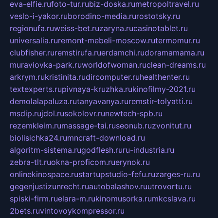
eva-elfie.ru
foto-tur.ru
biz-doska.ru
metropoltravel.ru
veslo-i-yakor.ru
borodino-media.ru
rostotsky.ru
regionufa.ru
weiss-bet.ru
zaryna.ru
casinotablet.ru
universalia.ru
remont-mebeli-moscow.ru
termomur.ru
clubfisher.ru
remstirufa.ru
erdamchi.ru
doramamama.ru
muraviovka-park.ru
worldofwoman.ru
clean-dreams.ru
arkrym.ru
kristinita.ru
dircomputer.ru
healthenter.ru
textexperts.ru
pivnaya-kruzhka.ru
kinofilmy-2021.ru
demolalapaluza.ru
tanyavanya.ru
remstir-tolyatti.ru
msdip.ru
jdol.ru
sokolovr.ru
newtech-spb.ru
rezemkleim.ru
massage-tai.ru
seonub.ru
zvonitut.ru
biolisichka24.ru
mncraft-download.ru
algoritm-sistema.ru
godflesh.ru
ru-industria.ru
zebra-tlt.ru
okna-proficom.ru
erynok.ru
onlinekinospace.ru
startupstudio-fefu.ru
zarges-ru.ru
gegenjustizunrecht.ru
autobalashov.ru
utrovortu.ru
spiski-firm.ru
elara-m.ru
kinomusorka.ru
mkcslava.ru
2bets.ru
vintovoykompressor.ru