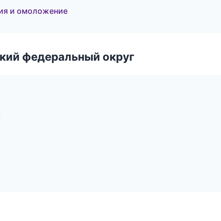
ция и омоложение
ский федеральный округ
к