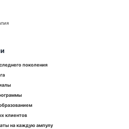
апия
ми
следнего поколения
га
риалы
программы
образованием
ых клиентов
аты на каждую ампулу