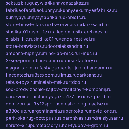
seksuzb.ru
guzywia4kuhnyanazakaz.ru
fabrikaofabrikaokuhny.ru
kuhnyaekuhnyaafabrika.ru
kuhnyaykuhnyayfabrika.ru
e-abis1c.ru
store-brawl-stars.ru
kts-services.ru
dark-sand.ru
sindika-01.ru
sp-life.ru
x-legion.ru
sib-archives.ru
e-abis-1-c.ru
sindika01.ru
venda-festival.ru
store-brawlstars.ru
dooraleksandria.ru
antenna-highly.ru
mine-lab-msk.ru
1-mus.ru
3-sex-porn.ru
ban-damn.ru
purse-factory.ru
viagra-tablet.ru
fasbags.ru
adler-jun.ru
bandamn.ru
fincontech.ru
3sexporn.ru
1mus.ru
darksand.ru
rebus-toys.ru
minelab-msk.ru
rtdco.ru
seo-prodvizhenie-sajtov-stroitelnyh-kompanij.ru
card-voice.ru
rulonnyygazon177.ru
snow-guard.ru
domizbrusa-9x12spb.ru
demaholding.ru
aalse.ru
a380club.ru
argentinamia.ru
perkoka.ru
movie-one.ru
perk-oka.ru
g-octopus.ru
sibarchives.ru
andreislyusar.ru
naruto-x.ru
pursefactory.ru
tor-lyubov-i-grom.ru