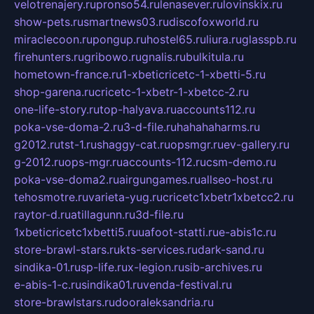
velotrenajery.ru
pronso54.ru
lenasever.ru
lovinskix.ru
show-pets.ru
smartnews03.ru
discofoxworld.ru
miraclecoon.ru
pongup.ru
hostel65.ru
liura.ru
glasspb.ru
firehunters.ru
gribowo.ru
gnalis.ru
bulkitula.ru
hometown-france.ru
1-xbeticricetc-1-xbetti-5.ru
shop-garena.ru
cricetc-1-xbetr-1-xbetcc-2.ru
one-life-story.ru
top-halyava.ru
accounts112.ru
poka-vse-doma-2.ru
3-d-file.ru
hahahaharms.ru
g2012.ru
tst-1.ru
shaggy-cat.ru
opsmgr.ru
ev-gallery.ru
g-2012.ru
ops-mgr.ru
accounts-112.ru
csm-demo.ru
poka-vse-doma2.ru
airgungames.ru
allseo-host.ru
tehosmotre.ru
varieta-yug.ru
cricetc1xbetr1xbetcc2.ru
raytor-d.ru
atillagunn.ru
3d-file.ru
1xbeticricetc1xbetti5.ru
uafoot-statti.ru
e-abis1c.ru
store-brawl-stars.ru
kts-services.ru
dark-sand.ru
sindika-01.ru
sp-life.ru
x-legion.ru
sib-archives.ru
e-abis-1-c.ru
sindika01.ru
venda-festival.ru
store-brawlstars.ru
dooraleksandria.ru