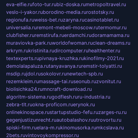
eva-elfie.ru
foto-tur.ru
biz-doska.ru
metropoltravel.ru
veslo-i-yakor.ru
borodino-media.ru
rostotsky.ru
regionufa.ru
weiss-bet.ru
zaryna.ru
casinotablet.ru
universalia.ru
remont-mebeli-moscow.ru
termomur.ru
clubfisher.ru
remstirufa.ru
erdamchi.ru
doramamama.ru
muraviovka-park.ru
worldofwoman.ru
clean-dreams.ru
arkrym.ru
kristinita.ru
dircomputer.ru
healthenter.ru
textexperts.ru
pivnaya-kruzhka.ru
kinofilmy-2021.ru
demolalapaluza.ru
tanyavanya.ru
remstir-tolyatti.ru
msdip.ru
jdol.ru
sokolovr.ru
newtech-spb.ru
rezemkleim.ru
massage-tai.ru
seonub.ru
zvonitut.ru
biolisichka24.ru
mncraft-download.ru
algoritm-sistema.ru
godflesh.ru
ru-industria.ru
zebra-tlt.ru
okna-proficom.ru
erynok.ru
onlinekinospace.ru
startupstudio-fefu.ru
zarges-ru.ru
gegenjustizunrecht.ru
autobalashov.ru
utrovortu.ru
spiski-firm.ru
elara-m.ru
kinomusorka.ru
mkcslava.ru
2bets.ru
vintovoykompressor.ru