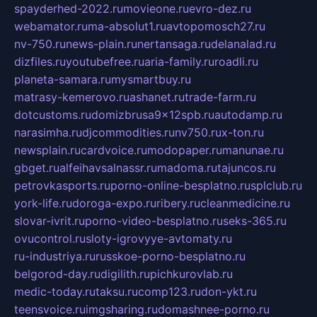
spayderhed-2022.ru
movieone.ru
evro-dez.ru
webamator.ru
ma-absolut1.ru
avtopomosch27.ru
nv-750.ru
news-plain.ru
nertansaga.ru
delanalad.ru
dizfiles.ru
youtubefree.ru
aria-family.ru
roadli.ru
planeta-samara.ru
mysmartbuy.ru
matrasy-kemerovo.ru
ashanet.ru
trade-farm.ru
dotcustoms.ru
domizbrusa9x12spb.ru
autodamp.ru
narasimha.ru
djcommodities.ru
nv750.ru
x-ton.ru
newsplain.ru
cardvoice.ru
modopaper.ru
manunae.ru
gbget.ru
alfeihavsalnassr.ru
madoma.ru
tajuncos.ru
petrovkasports.ru
porno-online-besplatno.ru
splclub.ru
york-life.ru
doroga-expo.ru
ribery.ru
cleanmedicine.ru
slovar-ivrit.ru
porno-video-besplatno.ru
seks-365.ru
ovucontrol.ru
sloty-igrovyye-avtomaty.ru
ru-industriya.ru
russkoe-porno-besplatno.ru
belgorod-day.ru
digilith.ru
pichkurovlab.ru
medic-today.ru
taksu.ru
comp123.ru
don-ykt.ru
teensvoice.ru
imgsharing.ru
domashnee-porno.ru