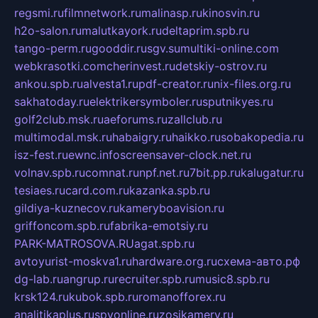
regsmi.ru
filmnetwork.ru
malinasp.ru
kinosvin.ru
h2o-salon.ru
malutkayork.ru
deltaprim.spb.ru
tango-perm.ru
gooddir.ru
sgv.su
multiki-online.com
webkrasotki.com
cherinvest.ru
detskiy-ostrov.ru
ankou.spb.ru
alvesta1.ru
pdf-creator.ru
nix-files.org.ru
sakhatoday.ru
elektrikersymboler.ru
sputnikyes.ru
golf2club.msk.ru
aeforums.ru
zallclub.ru
multimodal.msk.ru
habaigry.ru
haikko.ru
sobakopedia.ru
isz-fest.ru
ewnc.info
screensaver-clock.net.ru
volnav.spb.ru
comnat.ru
npf.net.ru
7bit.pp.ru
kalugatur.ru
tesiaes.ru
card.com.ru
kazanka.spb.ru
gildiya-kuznecov.ru
kameryboavision.ru
griffoncom.spb.ru
fabrika-emotsiy.ru
PARK-MATROSOVA.RU
agat.spb.ru
avtoyurist-moskva1.ru
hardware.org.ru
схема-авто.рф
dg-lab.ru
angrup.ru
recruiter.spb.ru
music8.spb.ru
krsk124.ru
kubok.spb.ru
romanofforex.ru
analitikaplus.ru
spyonline.ru
zosikamery.ru