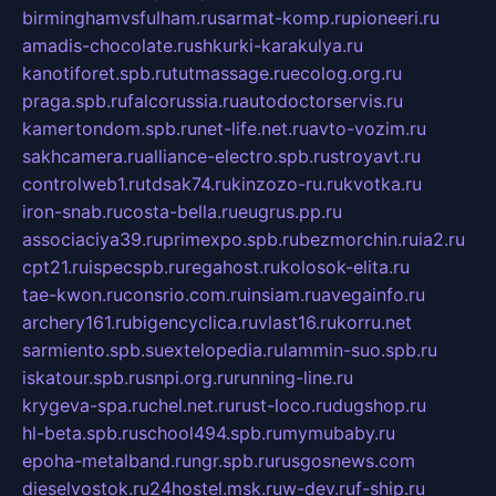
birminghamvsfulham.ru
sarmat-komp.ru
pioneeri.ru
amadis-chocolate.ru
shkurki-karakulya.ru
kanotiforet.spb.ru
tutmassage.ru
ecolog.org.ru
praga.spb.ru
falcorussia.ru
autodoctorservis.ru
kamertondom.spb.ru
net-life.net.ru
avto-vozim.ru
sakhcamera.ru
alliance-electro.spb.ru
stroyavt.ru
controlweb1.ru
tdsak74.ru
kinzozo-ru.ru
kvotka.ru
iron-snab.ru
costa-bella.ru
eugrus.pp.ru
associaciya39.ru
primexpo.spb.ru
bezmorchin.ru
ia2.ru
cpt21.ru
ispecspb.ru
regahost.ru
kolosok-elita.ru
tae-kwon.ru
consrio.com.ru
insiam.ru
avegainfo.ru
archery161.ru
bigencyclica.ru
vlast16.ru
korru.net
sarmiento.spb.su
extelopedia.ru
lammin-suo.spb.ru
iskatour.spb.ru
snpi.org.ru
running-line.ru
krygeva-spa.ru
chel.net.ru
rust-loco.ru
dugshop.ru
hl-beta.spb.ru
school494.spb.ru
mymubaby.ru
epoha-metalband.ru
ngr.spb.ru
rusgosnews.com
dieselvostok.ru
24hostel.msk.ru
w-dev.ru
f-ship.ru