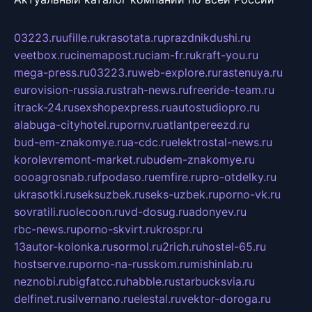
03223.ru
ufille.ru
krasotata.ru
prazdnikdushi.ru
veetbox.ru
cinemapost.ru
ciam-fr.ru
kraft-you.ru
mega-press.ru
03223.ru
web-explore.ru
rastenuya.ru
eurovision-russia.ru
strah-news.ru
freeride-team.ru
itrack-24.ru
sexshopexpress.ru
autostudiopro.ru
alabuga-cityhotel.ru
pornv.ru
atlantpereezd.ru
bud-em-znakomye.ru
a-cdc.ru
elektrostal-news.ru
korolevremont-market.ru
budem-znakomye.ru
oooagrosnab.ru
fpodaso.ru
emfire.ru
pro-otdelky.ru
ukrasotki.ru
seksuzbek.ru
seks-uzbek.ru
porno-vk.ru
sovratili.ru
olecoon.ru
vd-dosug.ru
adonyev.ru
rbc-news.ru
porno-skvirt.ru
krospr.ru
13autor-kolonka.ru
sormol.ru
2rich.ru
hostel-65.ru
hostserve.ru
porno-na-russkom.ru
mishinlab.ru
neznobi.ru
bigfatcc.ru
habble.ru
starbucksvia.ru
delfinet.ru
silvernano.ru
elestal.ru
vektor-doroga.ru