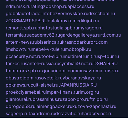
ndm.msk.ru
ratingzooshop.ru
apiaccess.ru
globalautotrade.info
bezverhovskoe.ru
drsschool.ru
ZOOSMART.SPB.RU
dalakony.ru
medikijob.ru
remontt.spb.ru
photostudia.spb.ru
myragon.ru
terramia.ru
academy62.ru
gardengallereya.ru
rti.com.ru
artem-news.ru
biserinca.ru
krasnodarkurort.com
imshowtv.ru
mebel-v-tule.ru
mobtopik.ru
pcsecurity.net.ru
tool-sib.ru
multimetrunit.ru
sp-tour.ru
fan-cs.ru
santeh-russia.ru
symbian9.net.ru
DSHAIR.RU
tmmotors.spb.ru
xjocuricopii.com
musavtomat.msk.ru
obustrojdom.ru
sovetcik.ru
ybaranovskaya.ru
ppknews.ru
cult-alshei.ru
JAPANRUSSIA.RU
proekciyamebel.ru
imper-finans.ru
rim.org.ru
glamourai.ru
brassminus.ru
zabor-pro.ru
ftn.pp.ru
dorogoe58.ru
laimengpacker.ru
kuzova-zapchasti.ru
sageerp.ru
taxodrom.ru
dsrazvitie.ru
hardcity.net.ru
ratinghomegames.ru
topservice25.ru
gubernyan.ru
gtglasslined.ru
ii4.ru
tssport.spb.ru
andorra24.com