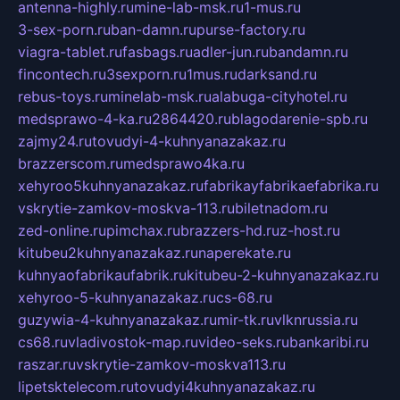
antenna-highly.ru
mine-lab-msk.ru
1-mus.ru
3-sex-porn.ru
ban-damn.ru
purse-factory.ru
viagra-tablet.ru
fasbags.ru
adler-jun.ru
bandamn.ru
fincontech.ru
3sexporn.ru
1mus.ru
darksand.ru
rebus-toys.ru
minelab-msk.ru
alabuga-cityhotel.ru
medsprawo-4-ka.ru
2864420.ru
blagodarenie-spb.ru
zajmy24.ru
tovudyi-4-kuhnyanazakaz.ru
brazzerscom.ru
medsprawo4ka.ru
xehyroo5kuhnyanazakaz.ru
fabrikayfabrikaefabrika.ru
vskrytie-zamkov-moskva-113.ru
biletnadom.ru
zed-online.ru
pimchax.ru
brazzers-hd.ru
z-host.ru
kitubeu2kuhnyanazakaz.ru
naperekate.ru
kuhnyaofabrikaufabrik.ru
kitubeu-2-kuhnyanazakaz.ru
xehyroo-5-kuhnyanazakaz.ru
cs-68.ru
guzywia-4-kuhnyanazakaz.ru
mir-tk.ru
vlknrussia.ru
cs68.ru
vladivostok-map.ru
video-seks.ru
bankaribi.ru
raszar.ru
vskrytie-zamkov-moskva113.ru
lipetsktelecom.ru
tovudyi4kuhnyanazakaz.ru