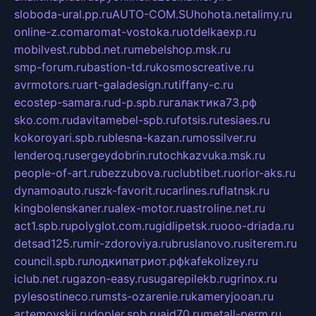
sloboda-ural.pp.ru
AUTO-COM.SU
hohota.net
alimy.ru
online-z.com
aromat-vostoka.ru
otdelkaexp.ru
mobilvest.ru
bbd.net.ru
mebelshop.msk.ru
smp-forum.ru
bastion-td.ru
kosmoscreative.ru
avrmotors.ru
art-galadesign.ru
tiffany-c.ru
ecostep-samara.ru
d-p.spb.ru
галактика73.рф
sko.com.ru
davitamebel-spb.ru
fotsis.ru
tesiaes.ru
kokoroyari.spb.ru
blesna-kazan.ru
mossilver.ru
lenderoq.ru
sergeydobrin.ru
tochkazvuka.msk.ru
people-of-art.ru
bezzubova.ru
clubtibet.ru
orior-aks.ru
dynamoauto.ru
szk-favorit.ru
carlines.ru
flatnsk.ru
kingbolenskaner.ru
alex-motor.ru
astroline.net.ru
act1.spb.ru
polyglot.com.ru
gidlipetsk.ru
ooo-driada.ru
detsad125.ru
mir-zdoroviya.ru
bruslanovo.ru
siterem.ru
council.spb.ru
лодкипатриот.рф
kafekolizey.ru
iclub.net.ru
gazon-easy.ru
sugarepilekb.ru
grinox.ru
pylesostineco.ru
msts-ozarenie.ru
kameryjooan.ru
artemovskij.ru
dopler.spb.ru
aid70.ru
metall-perm.ru