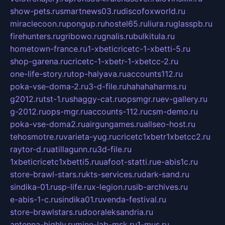
show-pets.ru
smartnews03.ru
discofoxworld.ru
miraclecoon.ru
pongup.ru
hostel65.ru
liura.ru
glasspb.ru
firehunters.ru
gribowo.ru
gnalis.ru
bulkitula.ru
hometown-france.ru
1-xbeticricetc-1-xbetti-5.ru
shop-garena.ru
cricetc-1-xbetr-1-xbetcc-2.ru
one-life-story.ru
top-halyava.ru
accounts112.ru
poka-vse-doma-2.ru
3-d-file.ru
hahahaharms.ru
g2012.ru
tst-1.ru
shaggy-cat.ru
opsmgr.ru
ev-gallery.ru
g-2012.ru
ops-mgr.ru
accounts-112.ru
csm-demo.ru
poka-vse-doma2.ru
airgungames.ru
allseo-host.ru
tehosmotre.ru
varieta-yug.ru
cricetc1xbetr1xbetcc2.ru
raytor-d.ru
atillagunn.ru
3d-file.ru
1xbeticricetc1xbetti5.ru
uafoot-statti.ru
e-abis1c.ru
store-brawl-stars.ru
kts-services.ru
dark-sand.ru
sindika-01.ru
sp-life.ru
x-legion.ru
sib-archives.ru
e-abis-1-c.ru
sindika01.ru
venda-festival.ru
store-brawlstars.ru
dooraleksandria.ru
antenna-highly.ru
mine-lab-msk.ru
1-mus.ru