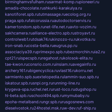
birminghamvsfulham.ru
sarmat-komp.ru
pioneeri.ru
amadis-chocolate.ru
shkurki-karakulya.ru
kanotiforet.spb.ru
tutmassage.ru
ecolog.org.ru
praga.spb.ru
falcorussia.ru
autodoctorservis.ru
kamertondom.spb.ru
net-life.net.ru
avto-vozim.ru
sakhcamera.ru
alliance-electro.spb.ru
stroyavt.ru
controlweb1.ru
tdsak74.ru
kinzozo-ru.ru
kvotka.ru
iron-snab.ru
costa-bella.ru
eugrus.pp.ru
associaciya39.ru
primexpo.spb.ru
bezmorchin.ru
ia2.ru
cpt21.ru
ispecspb.ru
regahost.ru
kolosok-elita.ru
tae-kwon.ru
consrio.com.ru
insiam.ru
avegainfo.ru
archery161.ru
bigencyclica.ru
vlast16.ru
korru.net
sarmiento.spb.su
extelopedia.ru
lammin-suo.spb.ru
iskatour.spb.ru
snpi.org.ru
running-line.ru
krygeva-spa.ru
chel.net.ru
rust-loco.ru
dugshop.ru
hl-beta.spb.ru
school494.spb.ru
mymubaby.ru
epoha-metalband.ru
ngr.spb.ru
rusgosnews.com
dieselvostok.ru
24hostel.msk.ru
w-dev.ru
f-ship.ru