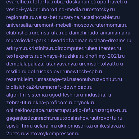
eva-elfie.ru
foto-tur.ru
biz-doska.ru
metropoltravel.ru
veslo-i-yakor.ru
borodino-media.ru
rostotsky.ru
regionufa.ru
weiss-bet.ru
zaryna.ru
casinotablet.ru
universalia.ru
remont-mebeli-moscow.ru
termomur.ru
clubfisher.ru
remstirufa.ru
erdamchi.ru
doramamama.ru
muraviovka-park.ru
worldofwoman.ru
clean-dreams.ru
arkrym.ru
kristinita.ru
dircomputer.ru
healthenter.ru
textexperts.ru
pivnaya-kruzhka.ru
kinofilmy-2021.ru
demolalapaluza.ru
tanyavanya.ru
remstir-tolyatti.ru
msdip.ru
jdol.ru
sokolovr.ru
newtech-spb.ru
rezemkleim.ru
massage-tai.ru
seonub.ru
zvonitut.ru
biolisichka24.ru
mncraft-download.ru
algoritm-sistema.ru
godflesh.ru
ru-industria.ru
zebra-tlt.ru
okna-proficom.ru
erynok.ru
onlinekinospace.ru
startupstudio-fefu.ru
zarges-ru.ru
gegenjustizunrecht.ru
autobalashov.ru
utrovortu.ru
spiski-firm.ru
elara-m.ru
kinomusorka.ru
mkcslava.ru
2bets.ru
vintovoykompressor.ru