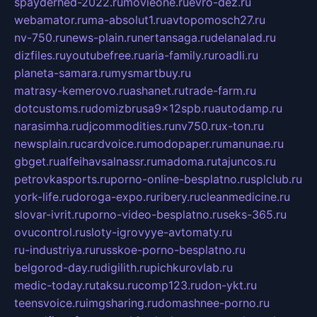
spayderhed-2022.ru
movieone.ru
evro-dez.ru
webamator.ru
ma-absolut1.ru
avtopomosch27.ru
nv-750.ru
news-plain.ru
nertansaga.ru
delanalad.ru
dizfiles.ru
youtubefree.ru
aria-family.ru
roadli.ru
planeta-samara.ru
mysmartbuy.ru
matrasy-kemerovo.ru
ashanet.ru
trade-farm.ru
dotcustoms.ru
domizbrusa9x12spb.ru
autodamp.ru
narasimha.ru
djcommodities.ru
nv750.ru
x-ton.ru
newsplain.ru
cardvoice.ru
modopaper.ru
manunae.ru
gbget.ru
alfeihavsalnassr.ru
madoma.ru
tajuncos.ru
petrovkasports.ru
porno-online-besplatno.ru
splclub.ru
york-life.ru
doroga-expo.ru
ribery.ru
cleanmedicine.ru
slovar-ivrit.ru
porno-video-besplatno.ru
seks-365.ru
ovucontrol.ru
sloty-igrovyye-avtomaty.ru
ru-industriya.ru
russkoe-porno-besplatno.ru
belgorod-day.ru
digilith.ru
pichkurovlab.ru
medic-today.ru
taksu.ru
comp123.ru
don-ykt.ru
teensvoice.ru
imgsharing.ru
domashnee-porno.ru