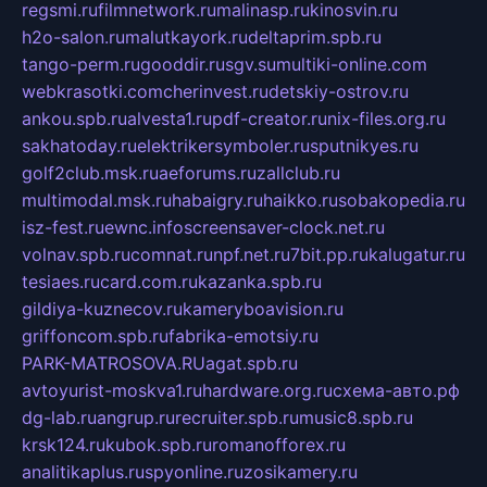
regsmi.ru
filmnetwork.ru
malinasp.ru
kinosvin.ru
h2o-salon.ru
malutkayork.ru
deltaprim.spb.ru
tango-perm.ru
gooddir.ru
sgv.su
multiki-online.com
webkrasotki.com
cherinvest.ru
detskiy-ostrov.ru
ankou.spb.ru
alvesta1.ru
pdf-creator.ru
nix-files.org.ru
sakhatoday.ru
elektrikersymboler.ru
sputnikyes.ru
golf2club.msk.ru
aeforums.ru
zallclub.ru
multimodal.msk.ru
habaigry.ru
haikko.ru
sobakopedia.ru
isz-fest.ru
ewnc.info
screensaver-clock.net.ru
volnav.spb.ru
comnat.ru
npf.net.ru
7bit.pp.ru
kalugatur.ru
tesiaes.ru
card.com.ru
kazanka.spb.ru
gildiya-kuznecov.ru
kameryboavision.ru
griffoncom.spb.ru
fabrika-emotsiy.ru
PARK-MATROSOVA.RU
agat.spb.ru
avtoyurist-moskva1.ru
hardware.org.ru
схема-авто.рф
dg-lab.ru
angrup.ru
recruiter.spb.ru
music8.spb.ru
krsk124.ru
kubok.spb.ru
romanofforex.ru
analitikaplus.ru
spyonline.ru
zosikamery.ru