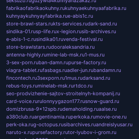
seksuzb.ru
guzywia4kuhnyanazakaz.ru
fabrikaofabrikaokuhny.ru
kuhnyaekuhnyaafabrika.ru
kuhnyaykuhnyayfabrika.ru
e-abis1c.ru
store-brawl-stars.ru
kts-services.ru
dark-sand.ru
sindika-01.ru
sp-life.ru
x-legion.ru
sib-archives.ru
e-abis-1-c.ru
sindika01.ru
venda-festival.ru
store-brawlstars.ru
dooraleksandria.ru
antenna-highly.ru
mine-lab-msk.ru
1-mus.ru
3-sex-porn.ru
ban-damn.ru
purse-factory.ru
viagra-tablet.ru
fasbags.ru
adler-jun.ru
bandamn.ru
fincontech.ru
3sexporn.ru
1mus.ru
darksand.ru
rebus-toys.ru
minelab-msk.ru
rtdco.ru
seo-prodvizhenie-sajtov-stroitelnyh-kompanij.ru
card-voice.ru
rulonnyygazon177.ru
snow-guard.ru
domizbrusa-9x12spb.ru
demaholding.ru
aalse.ru
a380club.ru
argentinamia.ru
perkoka.ru
movie-one.ru
perk-oka.ru
g-octopus.ru
sibarchives.ru
andreislyusar.ru
naruto-x.ru
pursefactory.ru
tor-lyubov-i-grom.ru