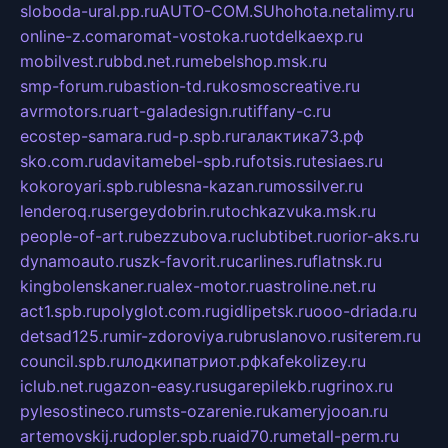
sloboda-ural.pp.ru
AUTO-COM.SU
hohota.net
alimy.ru
online-z.com
aromat-vostoka.ru
otdelkaexp.ru
mobilvest.ru
bbd.net.ru
mebelshop.msk.ru
smp-forum.ru
bastion-td.ru
kosmoscreative.ru
avrmotors.ru
art-galadesign.ru
tiffany-c.ru
ecostep-samara.ru
d-p.spb.ru
галактика73.рф
sko.com.ru
davitamebel-spb.ru
fotsis.ru
tesiaes.ru
kokoroyari.spb.ru
blesna-kazan.ru
mossilver.ru
lenderoq.ru
sergeydobrin.ru
tochkazvuka.msk.ru
people-of-art.ru
bezzubova.ru
clubtibet.ru
orior-aks.ru
dynamoauto.ru
szk-favorit.ru
carlines.ru
flatnsk.ru
kingbolenskaner.ru
alex-motor.ru
astroline.net.ru
act1.spb.ru
polyglot.com.ru
gidlipetsk.ru
ooo-driada.ru
detsad125.ru
mir-zdoroviya.ru
bruslanovo.ru
siterem.ru
council.spb.ru
лодкипатриот.рф
kafekolizey.ru
iclub.net.ru
gazon-easy.ru
sugarepilekb.ru
grinox.ru
pylesostineco.ru
msts-ozarenie.ru
kameryjooan.ru
artemovskij.ru
dopler.spb.ru
aid70.ru
metall-perm.ru