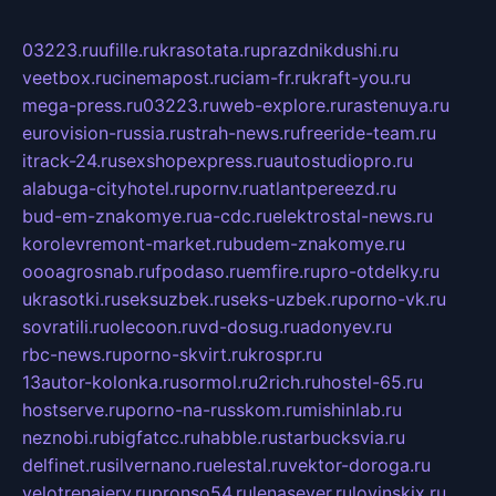
03223.ru
ufille.ru
krasotata.ru
prazdnikdushi.ru
veetbox.ru
cinemapost.ru
ciam-fr.ru
kraft-you.ru
mega-press.ru
03223.ru
web-explore.ru
rastenuya.ru
eurovision-russia.ru
strah-news.ru
freeride-team.ru
itrack-24.ru
sexshopexpress.ru
autostudiopro.ru
alabuga-cityhotel.ru
pornv.ru
atlantpereezd.ru
bud-em-znakomye.ru
a-cdc.ru
elektrostal-news.ru
korolevremont-market.ru
budem-znakomye.ru
oooagrosnab.ru
fpodaso.ru
emfire.ru
pro-otdelky.ru
ukrasotki.ru
seksuzbek.ru
seks-uzbek.ru
porno-vk.ru
sovratili.ru
olecoon.ru
vd-dosug.ru
adonyev.ru
rbc-news.ru
porno-skvirt.ru
krospr.ru
13autor-kolonka.ru
sormol.ru
2rich.ru
hostel-65.ru
hostserve.ru
porno-na-russkom.ru
mishinlab.ru
neznobi.ru
bigfatcc.ru
habble.ru
starbucksvia.ru
delfinet.ru
silvernano.ru
elestal.ru
vektor-doroga.ru
velotrenajery.ru
pronso54.ru
lenasever.ru
lovinskix.ru