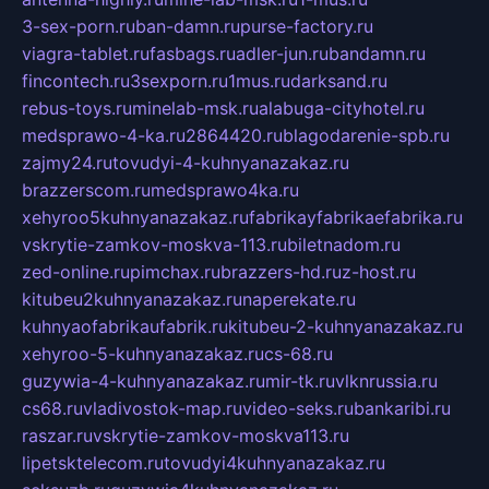
3-sex-porn.ru
ban-damn.ru
purse-factory.ru
viagra-tablet.ru
fasbags.ru
adler-jun.ru
bandamn.ru
fincontech.ru
3sexporn.ru
1mus.ru
darksand.ru
rebus-toys.ru
minelab-msk.ru
alabuga-cityhotel.ru
medsprawo-4-ka.ru
2864420.ru
blagodarenie-spb.ru
zajmy24.ru
tovudyi-4-kuhnyanazakaz.ru
brazzerscom.ru
medsprawo4ka.ru
xehyroo5kuhnyanazakaz.ru
fabrikayfabrikaefabrika.ru
vskrytie-zamkov-moskva-113.ru
biletnadom.ru
zed-online.ru
pimchax.ru
brazzers-hd.ru
z-host.ru
kitubeu2kuhnyanazakaz.ru
naperekate.ru
kuhnyaofabrikaufabrik.ru
kitubeu-2-kuhnyanazakaz.ru
xehyroo-5-kuhnyanazakaz.ru
cs-68.ru
guzywia-4-kuhnyanazakaz.ru
mir-tk.ru
vlknrussia.ru
cs68.ru
vladivostok-map.ru
video-seks.ru
bankaribi.ru
raszar.ru
vskrytie-zamkov-moskva113.ru
lipetsktelecom.ru
tovudyi4kuhnyanazakaz.ru