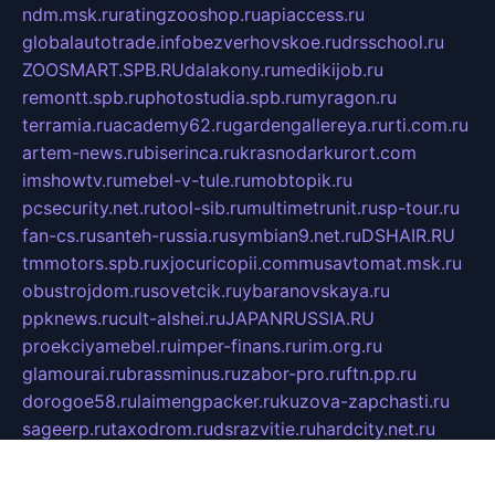
ndm.msk.ru
ratingzooshop.ru
apiaccess.ru
globalautotrade.info
bezverhovskoe.ru
drsschool.ru
ZOOSMART.SPB.RU
dalakony.ru
medikijob.ru
remontt.spb.ru
photostudia.spb.ru
myragon.ru
terramia.ru
academy62.ru
gardengallereya.ru
rti.com.ru
artem-news.ru
biserinca.ru
krasnodarkurort.com
imshowtv.ru
mebel-v-tule.ru
mobtopik.ru
pcsecurity.net.ru
tool-sib.ru
multimetrunit.ru
sp-tour.ru
fan-cs.ru
santeh-russia.ru
symbian9.net.ru
DSHAIR.RU
tmmotors.spb.ru
xjocuricopii.com
musavtomat.msk.ru
obustrojdom.ru
sovetcik.ru
ybaranovskaya.ru
ppknews.ru
cult-alshei.ru
JAPANRUSSIA.RU
proekciyamebel.ru
imper-finans.ru
rim.org.ru
glamourai.ru
brassminus.ru
zabor-pro.ru
ftn.pp.ru
dorogoe58.ru
laimengpacker.ru
kuzova-zapchasti.ru
sageerp.ru
taxodrom.ru
dsrazvitie.ru
hardcity.net.ru
ratinghomegames.ru
topservice25.ru
gubernyan.ru
gtglasslined.ru
ii4.ru
tssport.spb.ru
andorra24.com