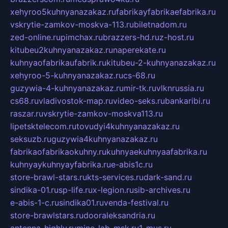
xehyroo5kuhnyanazakaz.ru
fabrikayfabrikaefabrika.ru
vskrytie-zamkov-moskva-113.ru
biletnadom.ru
zed-online.ru
pimchax.ru
brazzers-hd.ru
z-host.ru
kitubeu2kuhnyanazakaz.ru
naperekate.ru
kuhnyaofabrikaufabrik.ru
kitubeu-2-kuhnyanazakaz.ru
xehyroo-5-kuhnyanazakaz.ru
cs-68.ru
guzywia-4-kuhnyanazakaz.ru
mir-tk.ru
vlknrussia.ru
cs68.ru
vladivostok-map.ru
video-seks.ru
bankaribi.ru
raszar.ru
vskrytie-zamkov-moskva113.ru
lipetsktelecom.ru
tovudyi4kuhnyanazakaz.ru
seksuzb.ru
guzywia4kuhnyanazakaz.ru
fabrikaofabrikaokuhny.ru
kuhnyaekuhnyaafabrika.ru
kuhnyaykuhnyayfabrika.ru
e-abis1c.ru
store-brawl-stars.ru
kts-services.ru
dark-sand.ru
sindika-01.ru
sp-life.ru
x-legion.ru
sib-archives.ru
e-abis-1-c.ru
sindika01.ru
venda-festival.ru
store-brawlstars.ru
dooraleksandria.ru
antenna-highly.ru
mine-lab-msk.ru
1-mus.ru