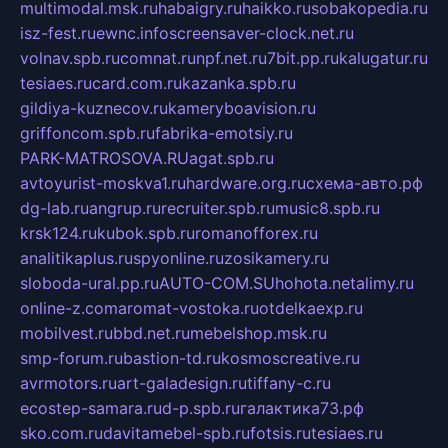
multimodal.msk.ru
habaigry.ru
haikko.ru
sobakopedia.ru
isz-fest.ru
ewnc.info
screensaver-clock.net.ru
volnav.spb.ru
comnat.ru
npf.net.ru
7bit.pp.ru
kalugatur.ru
tesiaes.ru
card.com.ru
kazanka.spb.ru
gildiya-kuznecov.ru
kameryboavision.ru
griffoncom.spb.ru
fabrika-emotsiy.ru
PARK-MATROSOVA.RU
agat.spb.ru
avtoyurist-moskva1.ru
hardware.org.ru
схема-авто.рф
dg-lab.ru
angrup.ru
recruiter.spb.ru
music8.spb.ru
krsk124.ru
kubok.spb.ru
romanofforex.ru
analitikaplus.ru
spyonline.ru
zosikamery.ru
sloboda-ural.pp.ru
AUTO-COM.SU
hohota.net
alimy.ru
online-z.com
aromat-vostoka.ru
otdelkaexp.ru
mobilvest.ru
bbd.net.ru
mebelshop.msk.ru
smp-forum.ru
bastion-td.ru
kosmoscreative.ru
avrmotors.ru
art-galadesign.ru
tiffany-c.ru
ecostep-samara.ru
d-p.spb.ru
галактика73.рф
sko.com.ru
davitamebel-spb.ru
fotsis.ru
tesiaes.ru