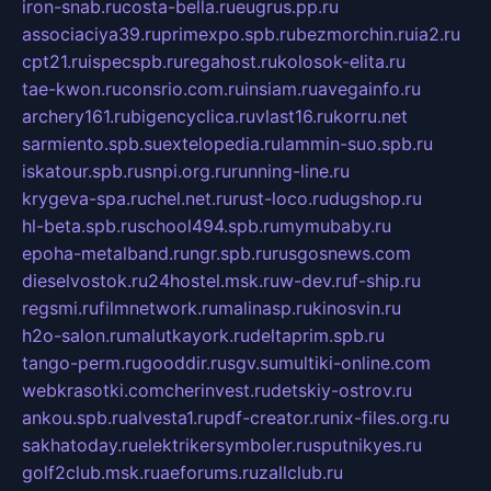
iron-snab.ru
costa-bella.ru
eugrus.pp.ru
associaciya39.ru
primexpo.spb.ru
bezmorchin.ru
ia2.ru
cpt21.ru
ispecspb.ru
regahost.ru
kolosok-elita.ru
tae-kwon.ru
consrio.com.ru
insiam.ru
avegainfo.ru
archery161.ru
bigencyclica.ru
vlast16.ru
korru.net
sarmiento.spb.su
extelopedia.ru
lammin-suo.spb.ru
iskatour.spb.ru
snpi.org.ru
running-line.ru
krygeva-spa.ru
chel.net.ru
rust-loco.ru
dugshop.ru
hl-beta.spb.ru
school494.spb.ru
mymubaby.ru
epoha-metalband.ru
ngr.spb.ru
rusgosnews.com
dieselvostok.ru
24hostel.msk.ru
w-dev.ru
f-ship.ru
regsmi.ru
filmnetwork.ru
malinasp.ru
kinosvin.ru
h2o-salon.ru
malutkayork.ru
deltaprim.spb.ru
tango-perm.ru
gooddir.ru
sgv.su
multiki-online.com
webkrasotki.com
cherinvest.ru
detskiy-ostrov.ru
ankou.spb.ru
alvesta1.ru
pdf-creator.ru
nix-files.org.ru
sakhatoday.ru
elektrikersymboler.ru
sputnikyes.ru
golf2club.msk.ru
aeforums.ru
zallclub.ru