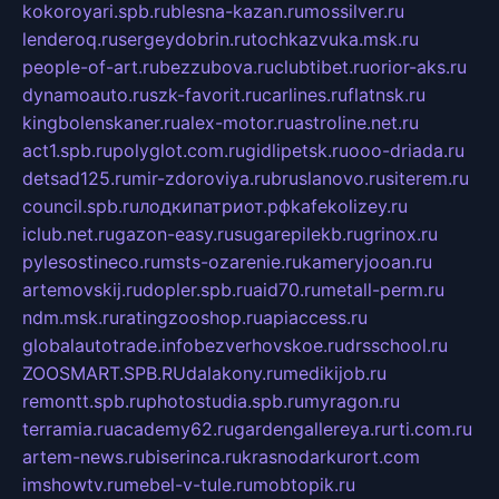
kokoroyari.spb.ru
blesna-kazan.ru
mossilver.ru
lenderoq.ru
sergeydobrin.ru
tochkazvuka.msk.ru
people-of-art.ru
bezzubova.ru
clubtibet.ru
orior-aks.ru
dynamoauto.ru
szk-favorit.ru
carlines.ru
flatnsk.ru
kingbolenskaner.ru
alex-motor.ru
astroline.net.ru
act1.spb.ru
polyglot.com.ru
gidlipetsk.ru
ooo-driada.ru
detsad125.ru
mir-zdoroviya.ru
bruslanovo.ru
siterem.ru
council.spb.ru
лодкипатриот.рф
kafekolizey.ru
iclub.net.ru
gazon-easy.ru
sugarepilekb.ru
grinox.ru
pylesostineco.ru
msts-ozarenie.ru
kameryjooan.ru
artemovskij.ru
dopler.spb.ru
aid70.ru
metall-perm.ru
ndm.msk.ru
ratingzooshop.ru
apiaccess.ru
globalautotrade.info
bezverhovskoe.ru
drsschool.ru
ZOOSMART.SPB.RU
dalakony.ru
medikijob.ru
remontt.spb.ru
photostudia.spb.ru
myragon.ru
terramia.ru
academy62.ru
gardengallereya.ru
rti.com.ru
artem-news.ru
biserinca.ru
krasnodarkurort.com
imshowtv.ru
mebel-v-tule.ru
mobtopik.ru