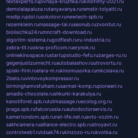
textexperts.ru
pivnaya-kruzhka.ru
kinofilmy-2021.ru
demolalapaluza.ru
tanyavanya.ru
remstir-tolyatti.ru
msdip.ru
jdol.ru
sokolovr.ru
newtech-spb.ru
rezemkleim.ru
massage-tai.ru
seonub.ru
zvonitut.ru
biolisichka24.ru
mncraft-download.ru
algoritm-sistema.ru
godflesh.ru
ru-industria.ru
zebra-tlt.ru
okna-proficom.ru
erynok.ru
onlinekinospace.ru
startupstudio-fefu.ru
zarges-ru.ru
gegenjustizunrecht.ru
autobalashov.ru
utrovortu.ru
spiski-firm.ru
elara-m.ru
kinomusorka.ru
mkcslava.ru
2bets.ru
vintovoykompressor.ru
birminghamvsfulham.ru
sarmat-komp.ru
pioneeri.ru
amadis-chocolate.ru
shkurki-karakulya.ru
kanotiforet.spb.ru
tutmassage.ru
ecolog.org.ru
praga.spb.ru
falcorussia.ru
autodoctorservis.ru
kamertondom.spb.ru
net-life.net.ru
avto-vozim.ru
sakhcamera.ru
alliance-electro.spb.ru
stroyavt.ru
controlweb1.ru
tdsak74.ru
kinzozo-ru.ru
kvotka.ru