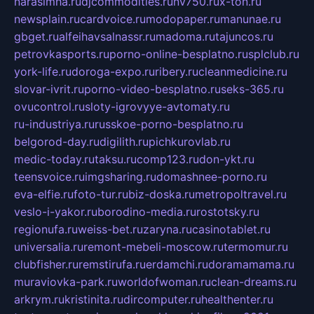
narasimha.ru
djcommodities.ru
nv750.ru
x-ton.ru
newsplain.ru
cardvoice.ru
modopaper.ru
manunae.ru
gbget.ru
alfeihavsalnassr.ru
madoma.ru
tajuncos.ru
petrovkasports.ru
porno-online-besplatno.ru
splclub.ru
york-life.ru
doroga-expo.ru
ribery.ru
cleanmedicine.ru
slovar-ivrit.ru
porno-video-besplatno.ru
seks-365.ru
ovucontrol.ru
sloty-igrovyye-avtomaty.ru
ru-industriya.ru
russkoe-porno-besplatno.ru
belgorod-day.ru
digilith.ru
pichkurovlab.ru
medic-today.ru
taksu.ru
comp123.ru
don-ykt.ru
teensvoice.ru
imgsharing.ru
domashnee-porno.ru
eva-elfie.ru
foto-tur.ru
biz-doska.ru
metropoltravel.ru
veslo-i-yakor.ru
borodino-media.ru
rostotsky.ru
regionufa.ru
weiss-bet.ru
zaryna.ru
casinotablet.ru
universalia.ru
remont-mebeli-moscow.ru
termomur.ru
clubfisher.ru
remstirufa.ru
erdamchi.ru
doramamama.ru
muraviovka-park.ru
worldofwoman.ru
clean-dreams.ru
arkrym.ru
kristinita.ru
dircomputer.ru
healthenter.ru