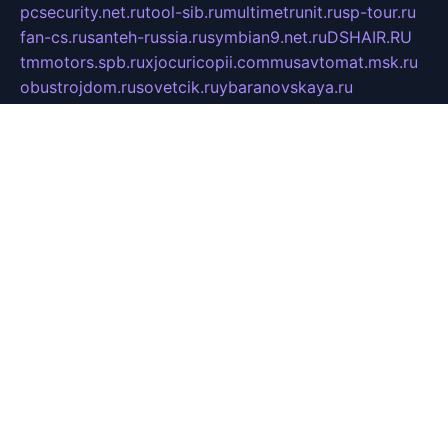
pcsecurity.net.ru
tool-sib.ru
multimetrunit.ru
sp-tour.ru
fan-cs.ru
santeh-russia.ru
symbian9.net.ru
DSHAIR.RU
tmmotors.spb.ru
xjocuricopii.com
musavtomat.msk.ru
obustrojdom.ru
sovetcik.ru
ybaranovskaya.ru
ppknews.ru
cult-alshei.ru
JAPANRUSSIA.RU
proekciyamebel.ru
imper-finans.ru
rim.org.ru
glamourai.ru
brassminus.ru
zabor-pro.ru
ftn.pp.ru
dorogoe58.ru
laimengpacker.ru
kuzova-zapchasti.ru
sageerp.ru
taxodrom.ru
dsrazvitie.ru
hardcity.net.ru
ratinghomegames.ru
topservice25.ru
gubernyan.ru
gtglasslined.ru
ii4.ru
tssport.spb.ru
andorra24.com
blackwallstreet.ru
oboimos.ru
optim-doors.com.ru
ikuch.ru
nycr.org.ru
npa21.ru
vremya-ch.spb.ru
desert000.ru
ivtorgi.ru
ifiori.ru
catalog-statei.ru
dcv.org.ru
spetsmaster174.ru
ipkameryhiseeu.ru
dum26.ru
ruspol.spb.ru
fr-opendp.ru
kam-solnyshko.ru
cheyenne-arapaho.ru
sevzapmetal.spb.ru
ted-lapidus.spb.ru
parasite-eliminator.ru