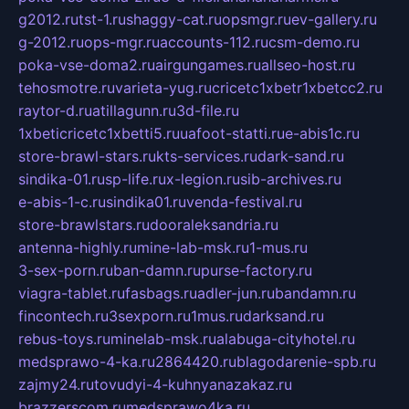
g2012.ru
tst-1.ru
shaggy-cat.ru
opsmgr.ru
ev-gallery.ru
g-2012.ru
ops-mgr.ru
accounts-112.ru
csm-demo.ru
poka-vse-doma2.ru
airgungames.ru
allseo-host.ru
tehosmotre.ru
varieta-yug.ru
cricetc1xbetr1xbetcc2.ru
raytor-d.ru
atillagunn.ru
3d-file.ru
1xbeticricetc1xbetti5.ru
uafoot-statti.ru
e-abis1c.ru
store-brawl-stars.ru
kts-services.ru
dark-sand.ru
sindika-01.ru
sp-life.ru
x-legion.ru
sib-archives.ru
e-abis-1-c.ru
sindika01.ru
venda-festival.ru
store-brawlstars.ru
dooraleksandria.ru
antenna-highly.ru
mine-lab-msk.ru
1-mus.ru
3-sex-porn.ru
ban-damn.ru
purse-factory.ru
viagra-tablet.ru
fasbags.ru
adler-jun.ru
bandamn.ru
fincontech.ru
3sexporn.ru
1mus.ru
darksand.ru
rebus-toys.ru
minelab-msk.ru
alabuga-cityhotel.ru
medsprawo-4-ka.ru
2864420.ru
blagodarenie-spb.ru
zajmy24.ru
tovudyi-4-kuhnyanazakaz.ru
brazzerscom.ru
medsprawo4ka.ru