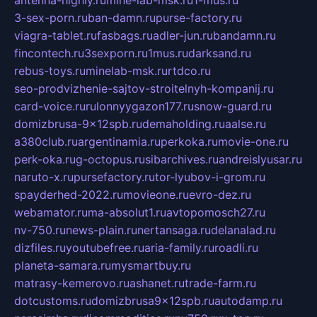
3-sex-porn.ru
ban-damn.ru
purse-factory.ru
viagra-tablet.ru
fasbags.ru
adler-jun.ru
bandamn.ru
fincontech.ru
3sexporn.ru
1mus.ru
darksand.ru
rebus-toys.ru
minelab-msk.ru
rtdco.ru
seo-prodvizhenie-sajtov-stroitelnyh-kompanij.ru
card-voice.ru
rulonnyygazon177.ru
snow-guard.ru
domizbrusa-9x12spb.ru
demaholding.ru
aalse.ru
a380club.ru
argentinamia.ru
perkoka.ru
movie-one.ru
perk-oka.ru
g-octopus.ru
sibarchives.ru
andreislyusar.ru
naruto-x.ru
pursefactory.ru
tor-lyubov-i-grom.ru
spayderhed-2022.ru
movieone.ru
evro-dez.ru
webamator.ru
ma-absolut1.ru
avtopomosch27.ru
nv-750.ru
news-plain.ru
nertansaga.ru
delanalad.ru
dizfiles.ru
youtubefree.ru
aria-family.ru
roadli.ru
planeta-samara.ru
mysmartbuy.ru
matrasy-kemerovo.ru
ashanet.ru
trade-farm.ru
dotcustoms.ru
domizbrusa9x12spb.ru
autodamp.ru