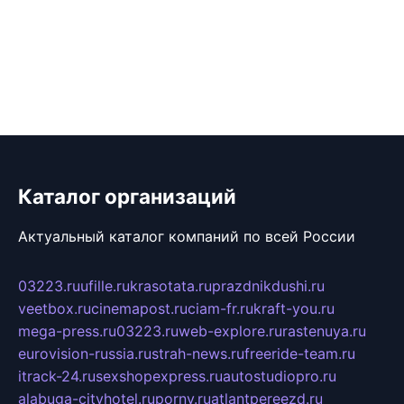
Каталог организаций
Актуальный каталог компаний по всей России
03223.ru
ufille.ru
krasotata.ru
prazdnikdushi.ru
veetbox.ru
cinemapost.ru
ciam-fr.ru
kraft-you.ru
mega-press.ru
03223.ru
web-explore.ru
rastenuya.ru
eurovision-russia.ru
strah-news.ru
freeride-team.ru
itrack-24.ru
sexshopexpress.ru
autostudiopro.ru
alabuga-cityhotel.ru
pornv.ru
atlantpereezd.ru