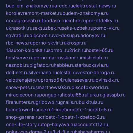
bud-em-znakomye.ru
a-cdc.ru
elektrostal-news.ru
korolevremont-market.ru
budem-znakomye.ru
oooagrosnab.ru
fpodaso.ru
emfire.ru
pro-otdelky.ru
ukrasotki.ru
seksuzbek.ru
seks-uzbek.ru
porno-vk.ru
sovratili.ru
olecoon.ru
vd-dosug.ru
adonyev.ru
rbc-news.ru
porno-skvirt.ru
krospr.ru
13autor-kolonka.ru
sormol.ru
2rich.ru
hostel-65.ru
hostserve.ru
porno-na-russkom.ru
mishinlab.ru
neznobi.ru
bigfatcc.ru
habble.ru
starbucksvia.ru
delfinet.ru
silvernano.ru
elestal.ru
vektor-doroga.ru
velotrenajery.ru
pronso54.ru
lenasever.ru
lovinskix.ru
show-pets.ru
smartnews03.ru
discofoxworld.ru
miraclecoon.ru
pongup.ru
hostel65.ru
liura.ru
glasspb.ru
firehunters.ru
gribowo.ru
gnalis.ru
bulkitula.ru
hometown-france.ru
1-xbeticricetc-1-xbetti-5.ru
shop-garena.ru
cricetc-1-xbetr-1-xbetcc-2.ru
one-life-story.ru
top-halyava.ru
accounts112.ru
poka-vse-doma-2.ru
3-d-file.ru
hahahaharms.ru