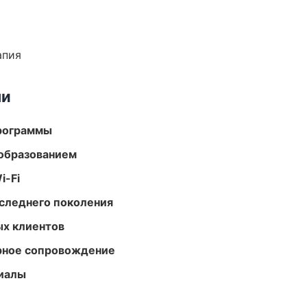
апия
ми
программы
образованием
i-Fi
следнего поколения
ых клиентов
урное сопровождение
риалы