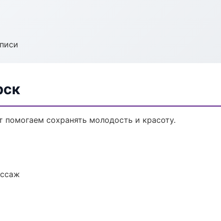
аписи
рск
т помогаем сохранять молодость и красоту.
ассаж