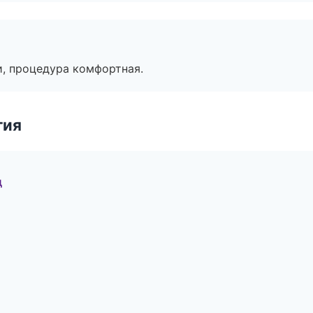
, процедура комфортная.
гия
д