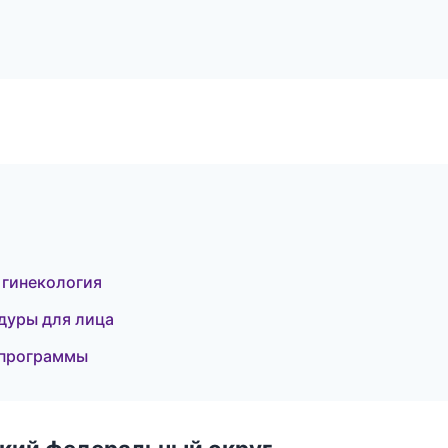
 гинекология
едуры для лица
е программы