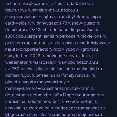
fincontech.ru
3sexporn.ru
1mus.ru
darksand.ru
rebus-toys.ru
minelab-msk.ru
rtdco.ru
seo-prodvizhenie-sajtov-stroitelnyh-kompanij.ru
card-voice.ru
rulonnyygazon177.ru
snow-guard.ru
domizbrusa-9x12spb.ru
demaholding.ru
aalse.ru
a380club.ru
argentinamia.ru
perkoka.ru
movie-one.ru
perk-oka.ru
g-octopus.ru
sibarchives.ru
andreislyusar.ru
naruto-x.ru
pursefactory.ru
tor-lyubov-i-grom.ru
spayderhed-2022.ru
movieone.ru
evro-dez.ru
webamator.ru
ma-absolut1.ru
avtopomosch27.ru
nv-750.ru
news-plain.ru
nertansaga.ru
delanalad.ru
dizfiles.ru
youtubefree.ru
aria-family.ru
roadli.ru
planeta-samara.ru
mysmartbuy.ru
matrasy-kemerovo.ru
ashanet.ru
trade-farm.ru
dotcustoms.ru
domizbrusa9x12spb.ru
autodamp.ru
narasimha.ru
djcommodities.ru
nv750.ru
x-ton.ru
newsplain.ru
cardvoice.ru
modopaper.ru
manunae.ru
gbget.ru
alfeihavsalnassr.ru
madoma.ru
tajuncos.ru