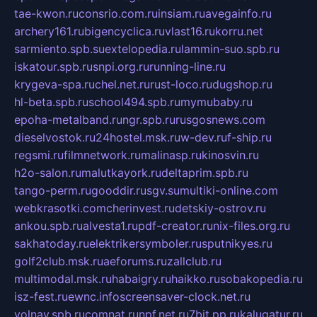
tae-kwon.ru
consrio.com.ru
insiam.ru
avegainfo.ru
archery161.ru
bigencyclica.ru
vlast16.ru
korru.net
sarmiento.spb.su
extelopedia.ru
lammin-suo.spb.ru
iskatour.spb.ru
snpi.org.ru
running-line.ru
krygeva-spa.ru
chel.net.ru
rust-loco.ru
dugshop.ru
hl-beta.spb.ru
school494.spb.ru
mymubaby.ru
epoha-metalband.ru
ngr.spb.ru
rusgosnews.com
dieselvostok.ru
24hostel.msk.ru
w-dev.ru
f-ship.ru
regsmi.ru
filmnetwork.ru
malinasp.ru
kinosvin.ru
h2o-salon.ru
malutkayork.ru
deltaprim.spb.ru
tango-perm.ru
gooddir.ru
sgv.su
multiki-online.com
webkrasotki.com
cherinvest.ru
detskiy-ostrov.ru
ankou.spb.ru
alvesta1.ru
pdf-creator.ru
nix-files.org.ru
sakhatoday.ru
elektrikersymboler.ru
sputnikyes.ru
golf2club.msk.ru
aeforums.ru
zallclub.ru
multimodal.msk.ru
habaigry.ru
haikko.ru
sobakopedia.ru
isz-fest.ru
ewnc.info
screensaver-clock.net.ru
volnav.spb.ru
comnat.ru
npf.net.ru
7bit.pp.ru
kalugatur.ru