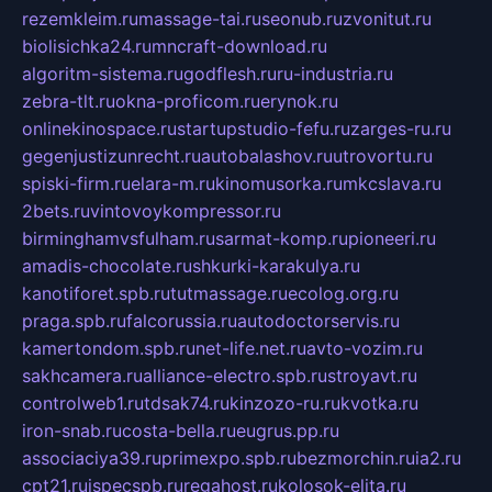
rezemkleim.ru
massage-tai.ru
seonub.ru
zvonitut.ru
biolisichka24.ru
mncraft-download.ru
algoritm-sistema.ru
godflesh.ru
ru-industria.ru
zebra-tlt.ru
okna-proficom.ru
erynok.ru
onlinekinospace.ru
startupstudio-fefu.ru
zarges-ru.ru
gegenjustizunrecht.ru
autobalashov.ru
utrovortu.ru
spiski-firm.ru
elara-m.ru
kinomusorka.ru
mkcslava.ru
2bets.ru
vintovoykompressor.ru
birminghamvsfulham.ru
sarmat-komp.ru
pioneeri.ru
amadis-chocolate.ru
shkurki-karakulya.ru
kanotiforet.spb.ru
tutmassage.ru
ecolog.org.ru
praga.spb.ru
falcorussia.ru
autodoctorservis.ru
kamertondom.spb.ru
net-life.net.ru
avto-vozim.ru
sakhcamera.ru
alliance-electro.spb.ru
stroyavt.ru
controlweb1.ru
tdsak74.ru
kinzozo-ru.ru
kvotka.ru
iron-snab.ru
costa-bella.ru
eugrus.pp.ru
associaciya39.ru
primexpo.spb.ru
bezmorchin.ru
ia2.ru
cpt21.ru
ispecspb.ru
regahost.ru
kolosok-elita.ru