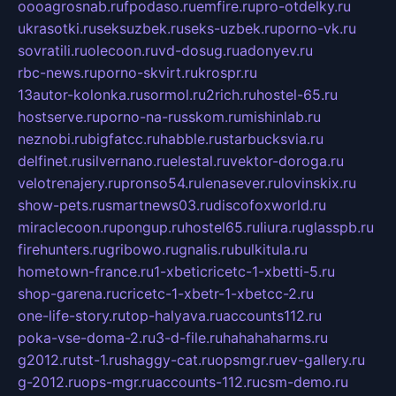
oooagrosnab.ru
fpodaso.ru
emfire.ru
pro-otdelky.ru
ukrasotki.ru
seksuzbek.ru
seks-uzbek.ru
porno-vk.ru
sovratili.ru
olecoon.ru
vd-dosug.ru
adonyev.ru
rbc-news.ru
porno-skvirt.ru
krospr.ru
13autor-kolonka.ru
sormol.ru
2rich.ru
hostel-65.ru
hostserve.ru
porno-na-russkom.ru
mishinlab.ru
neznobi.ru
bigfatcc.ru
habble.ru
starbucksvia.ru
delfinet.ru
silvernano.ru
elestal.ru
vektor-doroga.ru
velotrenajery.ru
pronso54.ru
lenasever.ru
lovinskix.ru
show-pets.ru
smartnews03.ru
discofoxworld.ru
miraclecoon.ru
pongup.ru
hostel65.ru
liura.ru
glasspb.ru
firehunters.ru
gribowo.ru
gnalis.ru
bulkitula.ru
hometown-france.ru
1-xbeticricetc-1-xbetti-5.ru
shop-garena.ru
cricetc-1-xbetr-1-xbetcc-2.ru
one-life-story.ru
top-halyava.ru
accounts112.ru
poka-vse-doma-2.ru
3-d-file.ru
hahahaharms.ru
g2012.ru
tst-1.ru
shaggy-cat.ru
opsmgr.ru
ev-gallery.ru
g-2012.ru
ops-mgr.ru
accounts-112.ru
csm-demo.ru