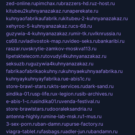
zed-online.ru
pimchax.ru
brazzers-hd.ru
z-host.ru
kitubeu2kuhnyanazakaz.ru
naperekate.ru
kuhnyaofabrikaufabrik.ru
kitubeu-2-kuhnyanazakaz.ru
xehyroo-5-kuhnyanazakaz.ru
cs-68.ru
guzywia-4-kuhnyanazakaz.ru
mir-tk.ru
vlknrussia.ru
cs68.ru
vladivostok-map.ru
video-seks.ru
bankaribi.ru
raszar.ru
vskrytie-zamkov-moskva113.ru
lipetsktelecom.ru
tovudyi4kuhnyanazakaz.ru
seksuzb.ru
guzywia4kuhnyanazakaz.ru
fabrikaofabrikaokuhny.ru
kuhnyaekuhnyaafabrika.ru
kuhnyaykuhnyayfabrika.ru
e-abis1c.ru
store-brawl-stars.ru
kts-services.ru
dark-sand.ru
sindika-01.ru
sp-life.ru
x-legion.ru
sib-archives.ru
e-abis-1-c.ru
sindika01.ru
venda-festival.ru
store-brawlstars.ru
dooraleksandria.ru
antenna-highly.ru
mine-lab-msk.ru
1-mus.ru
3-sex-porn.ru
ban-damn.ru
purse-factory.ru
viagra-tablet.ru
fasbags.ru
adler-jun.ru
bandamn.ru