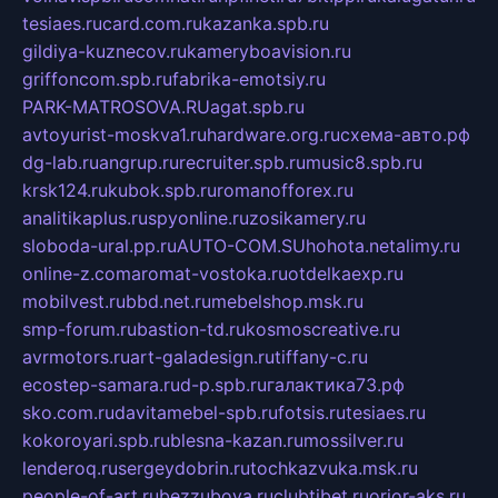
tesiaes.ru
card.com.ru
kazanka.spb.ru
gildiya-kuznecov.ru
kameryboavision.ru
griffoncom.spb.ru
fabrika-emotsiy.ru
PARK-MATROSOVA.RU
agat.spb.ru
avtoyurist-moskva1.ru
hardware.org.ru
схема-авто.рф
dg-lab.ru
angrup.ru
recruiter.spb.ru
music8.spb.ru
krsk124.ru
kubok.spb.ru
romanofforex.ru
analitikaplus.ru
spyonline.ru
zosikamery.ru
sloboda-ural.pp.ru
AUTO-COM.SU
hohota.net
alimy.ru
online-z.com
aromat-vostoka.ru
otdelkaexp.ru
mobilvest.ru
bbd.net.ru
mebelshop.msk.ru
smp-forum.ru
bastion-td.ru
kosmoscreative.ru
avrmotors.ru
art-galadesign.ru
tiffany-c.ru
ecostep-samara.ru
d-p.spb.ru
галактика73.рф
sko.com.ru
davitamebel-spb.ru
fotsis.ru
tesiaes.ru
kokoroyari.spb.ru
blesna-kazan.ru
mossilver.ru
lenderoq.ru
sergeydobrin.ru
tochkazvuka.msk.ru
people-of-art.ru
bezzubova.ru
clubtibet.ru
orior-aks.ru