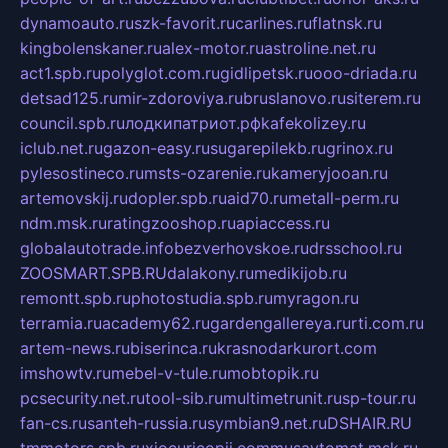
dynamoauto.ru
szk-favorit.ru
carlines.ru
flatnsk.ru
kingbolenskaner.ru
alex-motor.ru
astroline.net.ru
act1.spb.ru
polyglot.com.ru
gidlipetsk.ru
ooo-driada.ru
detsad125.ru
mir-zdoroviya.ru
bruslanovo.ru
siterem.ru
council.spb.ru
лодкипатриот.рф
kafekolizey.ru
iclub.net.ru
gazon-easy.ru
sugarepilekb.ru
grinox.ru
pylesostineco.ru
msts-ozarenie.ru
kameryjooan.ru
artemovskij.ru
dopler.spb.ru
aid70.ru
metall-perm.ru
ndm.msk.ru
ratingzooshop.ru
apiaccess.ru
globalautotrade.info
bezverhovskoe.ru
drsschool.ru
ZOOSMART.SPB.RU
dalakony.ru
medikijob.ru
remontt.spb.ru
photostudia.spb.ru
myragon.ru
terramia.ru
academy62.ru
gardengallereya.ru
rti.com.ru
artem-news.ru
biserinca.ru
krasnodarkurort.com
imshowtv.ru
mebel-v-tule.ru
mobtopik.ru
pcsecurity.net.ru
tool-sib.ru
multimetrunit.ru
sp-tour.ru
fan-cs.ru
santeh-russia.ru
symbian9.net.ru
DSHAIR.RU