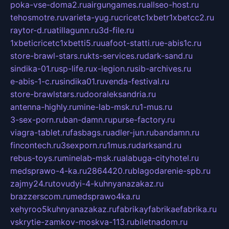
poka-vse-doma2.ru
airgungames.ru
allseo-host.ru
tehosmotre.ru
varieta-yug.ru
cricetc1xbetr1xbetcc2.ru
raytor-d.ru
atillagunn.ru
3d-file.ru
1xbeticricetc1xbetti5.ru
uafoot-statti.ru
e-abis1c.ru
store-brawl-stars.ru
kts-services.ru
dark-sand.ru
sindika-01.ru
sp-life.ru
x-legion.ru
sib-archives.ru
e-abis-1-c.ru
sindika01.ru
venda-festival.ru
store-brawlstars.ru
dooraleksandria.ru
antenna-highly.ru
mine-lab-msk.ru
1-mus.ru
3-sex-porn.ru
ban-damn.ru
purse-factory.ru
viagra-tablet.ru
fasbags.ru
adler-jun.ru
bandamn.ru
fincontech.ru
3sexporn.ru
1mus.ru
darksand.ru
rebus-toys.ru
minelab-msk.ru
alabuga-cityhotel.ru
medsprawo-4-ka.ru
2864420.ru
blagodarenie-spb.ru
zajmy24.ru
tovudyi-4-kuhnyanazakaz.ru
brazzerscom.ru
medsprawo4ka.ru
xehyroo5kuhnyanazakaz.ru
fabrikayfabrikaefabrika.ru
vskrytie-zamkov-moskva-113.ru
biletnadom.ru