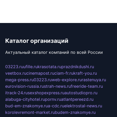
Каталог организаций
Актуальный каталог компаний по всей России
03223.ru
ufille.ru
krasotata.ru
prazdnikdushi.ru
veetbox.ru
cinemapost.ru
ciam-fr.ru
kraft-you.ru
mega-press.ru
03223.ru
web-explore.ru
rastenuya.ru
eurovision-russia.ru
strah-news.ru
freeride-team.ru
itrack-24.ru
sexshopexpress.ru
autostudiopro.ru
alabuga-cityhotel.ru
pornv.ru
atlantpereezd.ru
bud-em-znakomye.ru
a-cdc.ru
elektrostal-news.ru
korolevremont-market.ru
budem-znakomye.ru