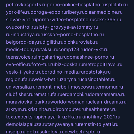
petrovkasports.ru
porno-online-besplatno.ru
splclub.ru
york-life.ru
doroga-expo.ru
ribery.ru
cleanmedicine.ru
slovar-ivrit.ru
porno-video-besplatno.ru
seks-365.ru
ovucontrol.ru
sloty-igrovyye-avtomaty.ru
ru-industriya.ru
russkoe-porno-besplatno.ru
belgorod-day.ru
digilith.ru
pichkurovlab.ru
medic-today.ru
taksu.ru
comp123.ru
don-ykt.ru
teensvoice.ru
imgsharing.ru
domashnee-porno.ru
eva-elfie.ru
foto-tur.ru
biz-doska.ru
metropoltravel.ru
veslo-i-yakor.ru
borodino-media.ru
rostotsky.ru
regionufa.ru
weiss-bet.ru
zaryna.ru
casinotablet.ru
universalia.ru
remont-mebeli-moscow.ru
termomur.ru
clubfisher.ru
remstirufa.ru
erdamchi.ru
doramamama.ru
muraviovka-park.ru
worldofwoman.ru
clean-dreams.ru
arkrym.ru
kristinita.ru
dircomputer.ru
healthenter.ru
textexperts.ru
pivnaya-kruzhka.ru
kinofilmy-2021.ru
demolalapaluza.ru
tanyavanya.ru
remstir-tolyatti.ru
msdip.ru
jdol.ru
sokolovr.ru
newtech-spb.ru