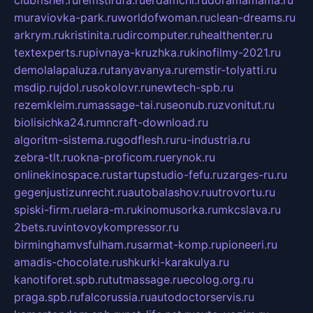
muraviovka-park.ru
worldofwoman.ru
clean-dreams.ru
arkrym.ru
kristinita.ru
dircomputer.ru
healthenter.ru
textexperts.ru
pivnaya-kruzhka.ru
kinofilmy-2021.ru
demolalapaluza.ru
tanyavanya.ru
remstir-tolyatti.ru
msdip.ru
jdol.ru
sokolovr.ru
newtech-spb.ru
rezemkleim.ru
massage-tai.ru
seonub.ru
zvonitut.ru
biolisichka24.ru
mncraft-download.ru
algoritm-sistema.ru
godflesh.ru
ru-industria.ru
zebra-tlt.ru
okna-proficom.ru
erynok.ru
onlinekinospace.ru
startupstudio-fefu.ru
zarges-ru.ru
gegenjustizunrecht.ru
autobalashov.ru
utrovortu.ru
spiski-firm.ru
elara-m.ru
kinomusorka.ru
mkcslava.ru
2bets.ru
vintovoykompressor.ru
birminghamvsfulham.ru
sarmat-komp.ru
pioneeri.ru
amadis-chocolate.ru
shkurki-karakulya.ru
kanotiforet.spb.ru
tutmassage.ru
ecolog.org.ru
praga.spb.ru
falcorussia.ru
autodoctorservis.ru