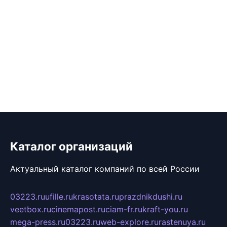
Каталог организаций
Актуальный каталог компаний по всей России
03223.ru
ufille.ru
krasotata.ru
prazdnikdushi.ru
veetbox.ru
cinemapost.ru
ciam-fr.ru
kraft-you.ru
mega-press.ru
03223.ru
web-explore.ru
rastenuya.ru