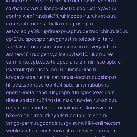
kamertondom.spb.ru
net-life.net.ru
avto-vozim.ru
sakhcamera.ru
alliance-electro.spb.ru
stroyavt.ru
controlweb1.ru
tdsak74.ru
kinzozo-ru.ru
kvotka.ru
iron-snab.ru
costa-bella.ru
eugrus.pp.ru
associaciya39.ru
primexpo.spb.ru
bezmorchin.ru
ia2.ru
cpt21.ru
ispecspb.ru
regahost.ru
kolosok-elita.ru
tae-kwon.ru
consrio.com.ru
insiam.ru
avegainfo.ru
archery161.ru
bigencyclica.ru
vlast16.ru
korru.net
sarmiento.spb.su
extelopedia.ru
lammin-suo.spb.ru
iskatour.spb.ru
snpi.org.ru
running-line.ru
krygeva-spa.ru
chel.net.ru
rust-loco.ru
dugshop.ru
hl-beta.spb.ru
school494.spb.ru
mymubaby.ru
epoha-metalband.ru
ngr.spb.ru
rusgosnews.com
dieselvostok.ru
24hostel.msk.ru
w-dev.ru
f-ship.ru
regsmi.ru
filmnetwork.ru
malinasp.ru
kinosvin.ru
h2o-salon.ru
malutkayork.ru
deltaprim.spb.ru
tango-perm.ru
gooddir.ru
sgv.su
multiki-online.com
webkrasotki.com
cherinvest.ru
detskiy-ostrov.ru