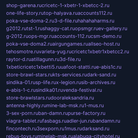
shop-garena.ru
cricetc-1-xbetr-1-xbetcc-2.ru
one-life-story.ru
top-halyava.ru
accounts112.ru
poka-vse-doma-2.ru
3-d-file.ru
hahahaharms.ru
g2012.ru
tst-1.ru
shaggy-cat.ru
opsmgr.ru
ev-gallery.ru
g-2012.ru
ops-mgr.ru
accounts-112.ru
csm-demo.ru
poka-vse-doma2.ru
airgungames.ru
allseo-host.ru
tehosmotre.ru
varieta-yug.ru
cricetc1xbetr1xbetcc2.ru
raytor-d.ru
atillagunn.ru
3d-file.ru
1xbeticricetc1xbetti5.ru
uafoot-statti.ru
e-abis1c.ru
store-brawl-stars.ru
kts-services.ru
dark-sand.ru
sindika-01.ru
sp-life.ru
x-legion.ru
sib-archives.ru
e-abis-1-c.ru
sindika01.ru
venda-festival.ru
store-brawlstars.ru
dooraleksandria.ru
antenna-highly.ru
mine-lab-msk.ru
1-mus.ru
3-sex-porn.ru
ban-damn.ru
purse-factory.ru
viagra-tablet.ru
fasbags.ru
adler-jun.ru
bandamn.ru
fincontech.ru
3sexporn.ru
1mus.ru
darksand.ru
rebus-toys.ru
minelab-msk.ru
alabuga-cityhotel.ru