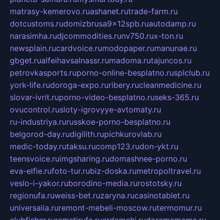
matrasy-kemerovo.ru
ashanet.ru
trade-farm.ru
dotcustoms.ru
domizbrusa9x12spb.ru
autodamp.ru
narasimha.ru
djcommodities.ru
nv750.ru
x-ton.ru
newsplain.ru
cardvoice.ru
modopaper.ru
manunae.ru
gbget.ru
alfeihavsalnassr.ru
madoma.ru
tajuncos.ru
petrovkasports.ru
porno-online-besplatno.ru
splclub.ru
york-life.ru
doroga-expo.ru
ribery.ru
cleanmedicine.ru
slovar-ivrit.ru
porno-video-besplatno.ru
seks-365.ru
ovucontrol.ru
sloty-igrovyye-avtomaty.ru
ru-industriya.ru
russkoe-porno-besplatno.ru
belgorod-day.ru
digilith.ru
pichkurovlab.ru
medic-today.ru
taksu.ru
comp123.ru
don-ykt.ru
teensvoice.ru
imgsharing.ru
domashnee-porno.ru
eva-elfie.ru
foto-tur.ru
biz-doska.ru
metropoltravel.ru
veslo-i-yakor.ru
borodino-media.ru
rostotsky.ru
regionufa.ru
weiss-bet.ru
zaryna.ru
casinotablet.ru
universalia.ru
remont-mebeli-moscow.ru
termomur.ru
clubfisher.ru
remstirufa.ru
erdamchi.ru
doramamama.ru