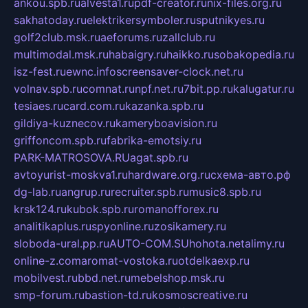
ankou.spb.ru
alvesta1.ru
pdf-creator.ru
nix-files.org.ru
sakhatoday.ru
elektrikersymboler.ru
sputnikyes.ru
golf2club.msk.ru
aeforums.ru
zallclub.ru
multimodal.msk.ru
habaigry.ru
haikko.ru
sobakopedia.ru
isz-fest.ru
ewnc.info
screensaver-clock.net.ru
volnav.spb.ru
comnat.ru
npf.net.ru
7bit.pp.ru
kalugatur.ru
tesiaes.ru
card.com.ru
kazanka.spb.ru
gildiya-kuznecov.ru
kameryboavision.ru
griffoncom.spb.ru
fabrika-emotsiy.ru
PARK-MATROSOVA.RU
agat.spb.ru
avtoyurist-moskva1.ru
hardware.org.ru
схема-авто.рф
dg-lab.ru
angrup.ru
recruiter.spb.ru
music8.spb.ru
krsk124.ru
kubok.spb.ru
romanofforex.ru
analitikaplus.ru
spyonline.ru
zosikamery.ru
sloboda-ural.pp.ru
AUTO-COM.SU
hohota.net
alimy.ru
online-z.com
aromat-vostoka.ru
otdelkaexp.ru
mobilvest.ru
bbd.net.ru
mebelshop.msk.ru
smp-forum.ru
bastion-td.ru
kosmoscreative.ru