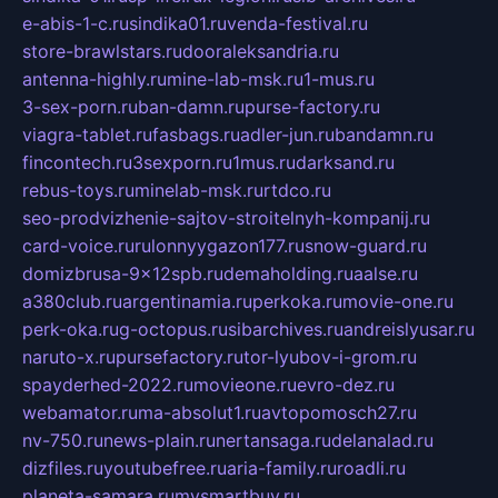
e-abis-1-c.ru
sindika01.ru
venda-festival.ru
store-brawlstars.ru
dooraleksandria.ru
antenna-highly.ru
mine-lab-msk.ru
1-mus.ru
3-sex-porn.ru
ban-damn.ru
purse-factory.ru
viagra-tablet.ru
fasbags.ru
adler-jun.ru
bandamn.ru
fincontech.ru
3sexporn.ru
1mus.ru
darksand.ru
rebus-toys.ru
minelab-msk.ru
rtdco.ru
seo-prodvizhenie-sajtov-stroitelnyh-kompanij.ru
card-voice.ru
rulonnyygazon177.ru
snow-guard.ru
domizbrusa-9x12spb.ru
demaholding.ru
aalse.ru
a380club.ru
argentinamia.ru
perkoka.ru
movie-one.ru
perk-oka.ru
g-octopus.ru
sibarchives.ru
andreislyusar.ru
naruto-x.ru
pursefactory.ru
tor-lyubov-i-grom.ru
spayderhed-2022.ru
movieone.ru
evro-dez.ru
webamator.ru
ma-absolut1.ru
avtopomosch27.ru
nv-750.ru
news-plain.ru
nertansaga.ru
delanalad.ru
dizfiles.ru
youtubefree.ru
aria-family.ru
roadli.ru
planeta-samara.ru
mysmartbuy.ru