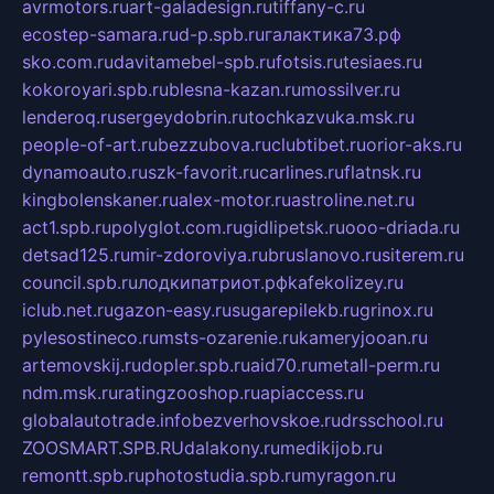
avrmotors.ru
art-galadesign.ru
tiffany-c.ru
ecostep-samara.ru
d-p.spb.ru
галактика73.рф
sko.com.ru
davitamebel-spb.ru
fotsis.ru
tesiaes.ru
kokoroyari.spb.ru
blesna-kazan.ru
mossilver.ru
lenderoq.ru
sergeydobrin.ru
tochkazvuka.msk.ru
people-of-art.ru
bezzubova.ru
clubtibet.ru
orior-aks.ru
dynamoauto.ru
szk-favorit.ru
carlines.ru
flatnsk.ru
kingbolenskaner.ru
alex-motor.ru
astroline.net.ru
act1.spb.ru
polyglot.com.ru
gidlipetsk.ru
ooo-driada.ru
detsad125.ru
mir-zdoroviya.ru
bruslanovo.ru
siterem.ru
council.spb.ru
лодкипатриот.рф
kafekolizey.ru
iclub.net.ru
gazon-easy.ru
sugarepilekb.ru
grinox.ru
pylesostineco.ru
msts-ozarenie.ru
kameryjooan.ru
artemovskij.ru
dopler.spb.ru
aid70.ru
metall-perm.ru
ndm.msk.ru
ratingzooshop.ru
apiaccess.ru
globalautotrade.info
bezverhovskoe.ru
drsschool.ru
ZOOSMART.SPB.RU
dalakony.ru
medikijob.ru
remontt.spb.ru
photostudia.spb.ru
myragon.ru