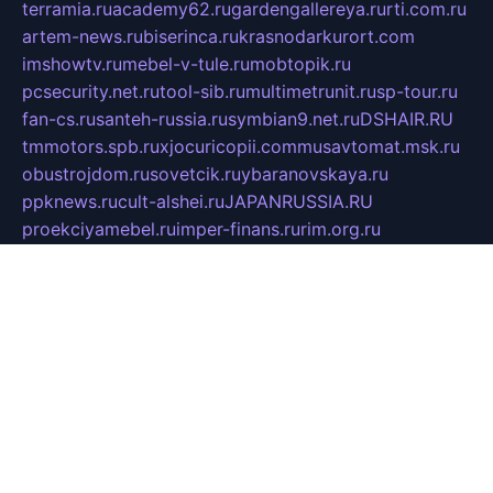
terramia.ru
academy62.ru
gardengallereya.ru
rti.com.ru
artem-news.ru
biserinca.ru
krasnodarkurort.com
imshowtv.ru
mebel-v-tule.ru
mobtopik.ru
pcsecurity.net.ru
tool-sib.ru
multimetrunit.ru
sp-tour.ru
fan-cs.ru
santeh-russia.ru
symbian9.net.ru
DSHAIR.RU
tmmotors.spb.ru
xjocuricopii.com
musavtomat.msk.ru
obustrojdom.ru
sovetcik.ru
ybaranovskaya.ru
ppknews.ru
cult-alshei.ru
JAPANRUSSIA.RU
proekciyamebel.ru
imper-finans.ru
rim.org.ru
glamourai.ru
brassminus.ru
zabor-pro.ru
ftn.pp.ru
dorogoe58.ru
laimengpacker.ru
kuzova-zapchasti.ru
sageerp.ru
taxodrom.ru
dsrazvitie.ru
hardcity.net.ru
ratinghomegames.ru
topservice25.ru
gubernyan.ru
gtglasslined.ru
ii4.ru
tssport.spb.ru
andorra24.com
blackwallstreet.ru
oboimos.ru
optim-doors.com.ru
ikuch.ru
nycr.org.ru
npa21.ru
vremya-ch.spb.ru
desert000.ru
ivtorgi.ru
ifiori.ru
catalog-statei.ru
dcv.org.ru
spetsmaster174.ru
ipkameryhiseeu.ru