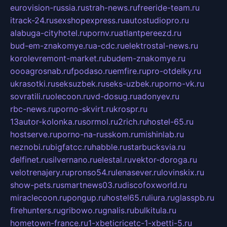
eurovision-russia.ru
strah-news.ru
freeride-team.ru
itrack-24.ru
sexshopexpress.ru
autostudiopro.ru
alabuga-cityhotel.ru
pornv.ru
atlantpereezd.ru
bud-em-znakomye.ru
a-cdc.ru
elektrostal-news.ru
korolevremont-market.ru
budem-znakomye.ru
oooagrosnab.ru
fpodaso.ru
emfire.ru
pro-otdelky.ru
ukrasotki.ru
seksuzbek.ru
seks-uzbek.ru
porno-vk.ru
sovratili.ru
olecoon.ru
vd-dosug.ru
adonyev.ru
rbc-news.ru
porno-skvirt.ru
krospr.ru
13autor-kolonka.ru
sormol.ru
2rich.ru
hostel-65.ru
hostserve.ru
porno-na-russkom.ru
mishinlab.ru
neznobi.ru
bigfatcc.ru
habble.ru
starbucksvia.ru
delfinet.ru
silvernano.ru
elestal.ru
vektor-doroga.ru
velotrenajery.ru
pronso54.ru
lenasever.ru
lovinskix.ru
show-pets.ru
smartnews03.ru
discofoxworld.ru
miraclecoon.ru
pongup.ru
hostel65.ru
liura.ru
glasspb.ru
firehunters.ru
gribowo.ru
gnalis.ru
bulkitula.ru
hometown-france.ru
1-xbeticricetc-1-xbetti-5.ru